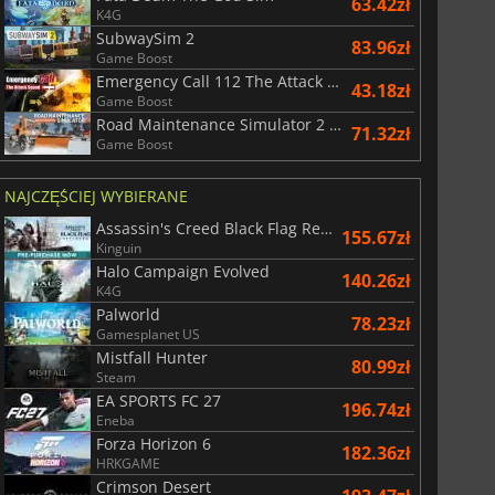
63.42zł
K4G
SubwaySim 2
83.96zł
Game Boost
Emergency Call 112 The Attack Squad
War WARHAMMER 3
Lies Of P
43.18zł
Game Boost
Road Maintenance Simulator 2 Winter Services
71.32zł
Game Boost
NAJCZĘŚCIEJ WYBIERANE
Assassin's Creed Black Flag Resynced
155.67zł
Kinguin
Halo Campaign Evolved
140.26zł
K4G
Palworld
78.23zł
Gamesplanet US
Mistfall Hunter
80.99zł
Steam
EA SPORTS FC 27
196.74zł
Eneba
Forza Horizon 6
182.36zł
HRKGAME
Crimson Desert