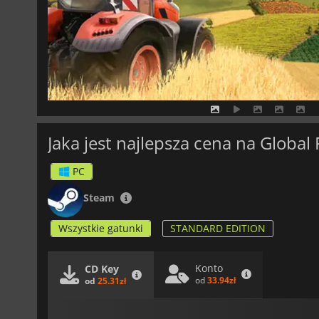
Jaka jest najlepsza cena na Global
PC
Steam
Wszystkie gatunki
STANDARD EDITION
Konto
CD Key
od
33.94zł
od
25.31zł