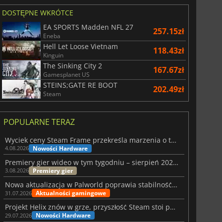
DOSTĘPNE WKRÓTCE
EA SPORTS Madden NFL 27
257.15zł
Eneba
Hell Let Loose Vietnam
118.43zł
Kinguin
The Sinking City 2
167.67zł
Gamesplanet US
STEINS;GATE RE BOOT
202.49zł
Steam
POPULARNE TERAZ
Wyciek ceny Steam Frame przekreśla marzenia o tanim zestawie VR
Nowości Hardware
4.08.2026
Premiery gier wideo w tym tygodniu – sierpień 2026 r. (32. tydzień)
Premiery gier
3.08.2026
Nowa aktualizacja w Palworld poprawia stabilność Sunreach i walk z bossami
Aktualności gamingowe
31.07.2026
Projekt Helix znów w grze, przyszłość Steam stoi pod znakiem zapytania
Nowości Hardware
29.07.2026