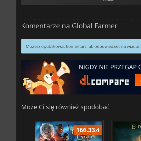
Komentarze na Global Farmer
Możesz opublikować komentarz lub odpowiedzieć na wiado
Może Ci się również spodobać
195.13
zł
166.33
zł