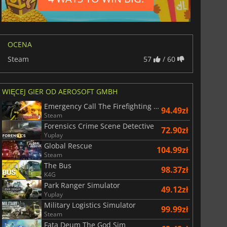
OCENA
Steam
57
/ 60
WIĘCEJ GIER OD AEROSOFT GMBH
Emergency Call The Firefighting Simulation 3
94.49zł
Steam
Forensics Crime Scene Detective
72.90zł
Yuplay
Global Rescue
104.99zł
Steam
The Bus
98.37zł
K4G
Park Ranger Simulator
49.12zł
Yuplay
Military Logistics Simulator
29.05
zł
66.55
zł
99.99zł
Steam
Fata Deum The God Sim