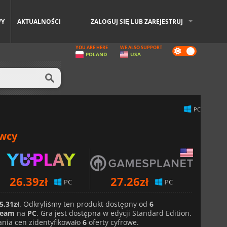
WY
AKTUALNOŚCI
ZALOGUJ SIĘ LUB ZAREJESTRUJ
YOU ARE HERE
WE ALSO SUPPORT
Dark
POLAND
USA
mode
PC
awcy
26.39
zł
27.26
zł
PC
PC
5.31zł
. Odkryliśmy ten produkt dostępny od
6
team
na
PC
. Gra jest dostępna w edycji Standard Edition.
nia cen zidentyfikowało
6
oferty cyfrowe.