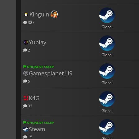
Kinguin
327
Global
Yuplay
2
Global
OFICJALNY SKLEP
Gamesplanet US
5
Global
K4G
32
Global
OFICJALNY SKLEP
Steam
15
Global