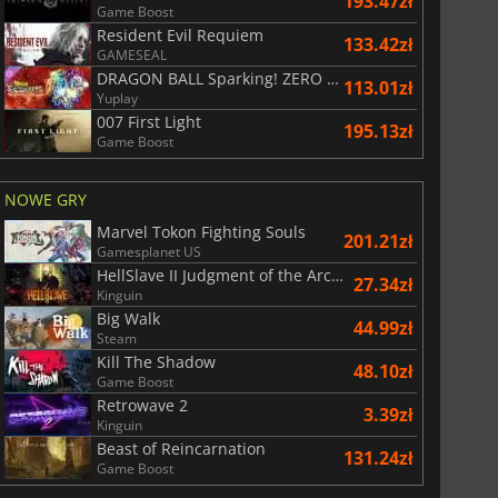
193.47zł
Game Boost
Resident Evil Requiem
133.42zł
GAMESEAL
DRAGON BALL Sparking! ZERO Super Limit Breaking NEO
113.01zł
Yuplay
007 First Light
195.13zł
Game Boost
NOWE GRY
Marvel Tokon Fighting Souls
201.21zł
Gamesplanet US
HellSlave II Judgment of the Archon
27.34zł
Kinguin
Big Walk
44.99zł
Steam
Kill The Shadow
48.10zł
Game Boost
Retrowave 2
3.39zł
Kinguin
Beast of Reincarnation
131.24zł
Game Boost