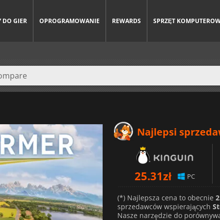
 DO GIER
OPROGRAMOWANIE
REWARDS
SPRZĘT KOMPUTERO
Najlepsi sprzed
25.31
zł
PC
(*) Najlepsza cena to obecnie
2
sprzedawców wspierających
S
Nasze narzędzie do porównywa