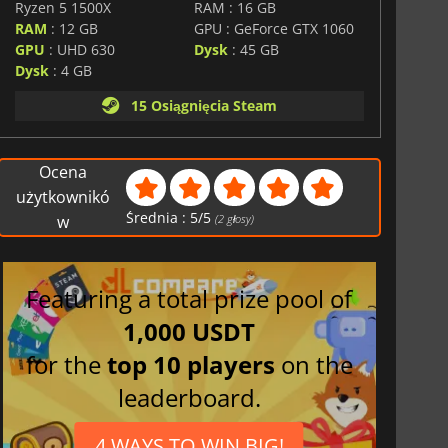
Ryzen 5 1500X
RAM : 16 GB
RAM
: 12 GB
GPU : GeForce GTX 1060
GPU
: UHD 630
Dysk
: 45 GB
Dysk
: 4 GB
15 Osiągnięcia Steam
Ocena
użytkownikó
Średnia :
5
/
5
w
(
2
głosy)
Featuring a total prize pool of
1,000 USDT
for the
top 10 players
on the
leaderboard.
4 WAYS TO WIN BIG!