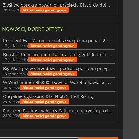
Złośliwe oprogramowanie i przejęcie Discorda dotknęły Meccha Chameleon
Aktualności gamingowe
28.07.2026
NOWOŚCI, DOBRE OFERTY
Resident Evil: Veronica znalazł się już na ponad 2 milionach list życzeń
Aktualności gamingowe
17 godzin temu
Beast of Reincarnation: twórcy serii gier Pokémon wkraczają na nową ścieżkę
Aktualności gamingowe
17 godzin temu
Big Walk już w sprzedaży – podróż oparta na przyjaźni
Aktualności gamingowe
19 godzin temu
W Warhammer 40,000: Dawn of War 4 pojawia się frakcja Nekronów
Aktualności gamingowe
30.07.2026
Oficjalnie ogłoszono DLC Nioh 3: Hell Rising
Aktualności gamingowe
29.07.2026
Forsaken Realms: Vahrin’s Call trafia na rynek po dziesięciu latach prac
Aktualności gamingowe
28.07.2026