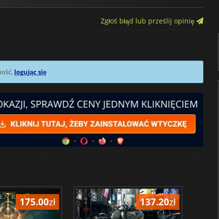
Zgłoś błąd lub prześlij opinię
mość,
logując się
175.00
zł
137.20
zł