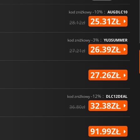
-10% :
kod zniżkowy
AUGDLC10
25.31ZŁ
28.12zł
-3% :
kod zniżkowy
YU3SUMMER
26.39ZŁ
27.21zł
27.26ZŁ
-12% :
kod zniżkowy
DLC12DEAL
32.38ZŁ
36.80zł
91.99ZŁ