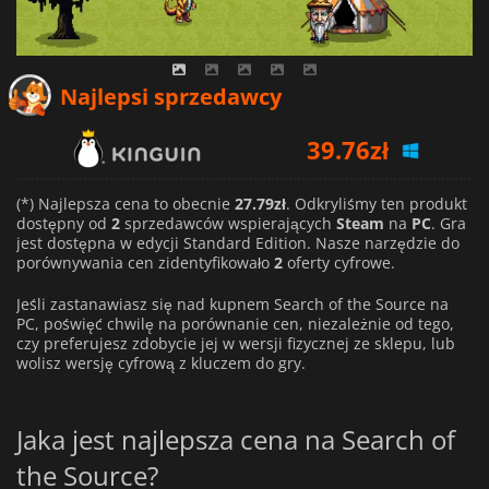
Najlepsi sprzedawcy
39.76
zł
27.79
zł
(*) Najlepsza cena to obecnie
27.79zł
. Odkryliśmy ten produkt
dostępny od
2
sprzedawców wspierających
Steam
na
PC
. Gra
jest dostępna w edycji Standard Edition. Nasze narzędzie do
porównywania cen zidentyfikowało
2
oferty cyfrowe.
Jeśli zastanawiasz się nad kupnem Search of the Source na
PC, poświęć chwilę na porównanie cen, niezależnie od tego,
czy preferujesz zdobycie jej w wersji fizycznej ze sklepu, lub
wolisz wersję cyfrową z kluczem do gry.
Jaka jest najlepsza cena na Search of
the Source?