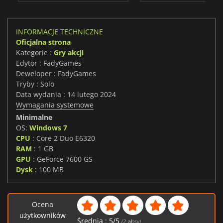
INFORMACJE TECHNICZNE
Oficjalna strona
Kategorie :
Gry akcji
Edytor : FadyGames
Deweloper : FadyGames
Tryby : Solo
Data wydania : 14 lutego 2024
Wymagania systemowe
Minimalne
OS:
Windows 7
CPU
: Core 2 Duo E6320
RAM
: 1 GB
GPU
: GeForce 7600 GS
Dysk
: 100 MB
Ocena
użytkowników
Średnia :
5
/
5
(
2
głosy)