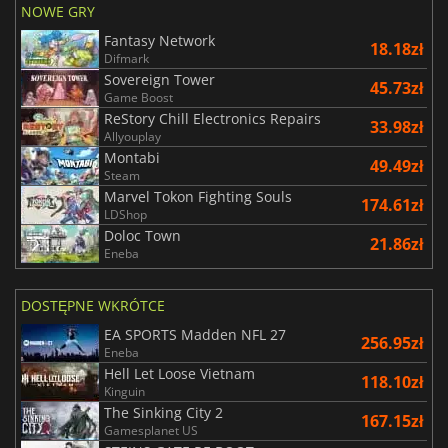
NOWE GRY
Fantasy Network
18.18zł
Difmark
Sovereign Tower
45.73zł
Game Boost
ReStory Chill Electronics Repairs
33.98zł
Allyouplay
Montabi
49.49zł
Steam
Marvel Tokon Fighting Souls
174.61zł
LDShop
Doloc Town
21.86zł
Eneba
DOSTĘPNE WKRÓTCE
EA SPORTS Madden NFL 27
256.95zł
Eneba
Hell Let Loose Vietnam
118.10zł
Kinguin
The Sinking City 2
167.15zł
Gamesplanet US