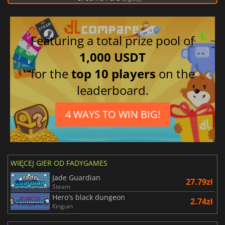
Featuring a total prize pool of
1,000 USDT
for the
top 10 players
on the
leaderboard.
4 WAYS TO WIN BIG!
WIĘCEJ GIER OD FADYGAMES
Jade Guardian
27.79zł
Steam
Hero's black dungeon
2.74zł
Kinguin