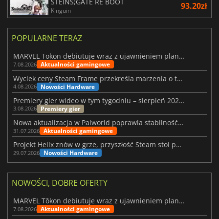
STEINS;GATE RE BOOT
93.20zł
Kinguin
POPULARNE TERAZ
MARVEL Tōkon debiutuje wraz z ujawnieniem planu rozwoju na pierwszy rok
Aktualności gamingowe
7.08.2026
Wyciek ceny Steam Frame przekreśla marzenia o tanim zestawie VR
Nowości Hardware
4.08.2026
Premiery gier wideo w tym tygodniu – sierpień 2026 r. (32. tydzień)
Premiery gier
3.08.2026
Nowa aktualizacja w Palworld poprawia stabilność Sunreach i walk z bossami
Aktualności gamingowe
31.07.2026
Projekt Helix znów w grze, przyszłość Steam stoi pod znakiem zapytania
Nowości Hardware
29.07.2026
NOWOŚCI, DOBRE OFERTY
MARVEL Tōkon debiutuje wraz z ujawnieniem planu rozwoju na pierwszy rok
Aktualności gamingowe
7.08.2026