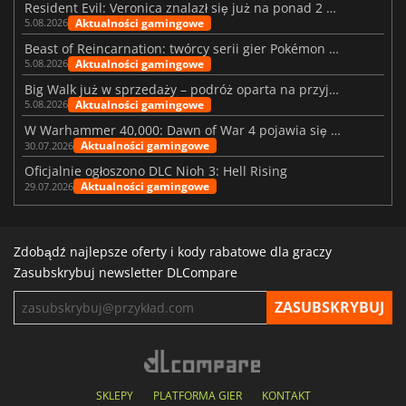
Resident Evil: Veronica znalazł się już na ponad 2 milionach list życzeń
Aktualności gamingowe
5.08.2026
Beast of Reincarnation: twórcy serii gier Pokémon wkraczają na nową ścieżkę
Aktualności gamingowe
5.08.2026
Big Walk już w sprzedaży – podróż oparta na przyjaźni
Aktualności gamingowe
5.08.2026
W Warhammer 40,000: Dawn of War 4 pojawia się frakcja Nekronów
Aktualności gamingowe
30.07.2026
Oficjalnie ogłoszono DLC Nioh 3: Hell Rising
Aktualności gamingowe
29.07.2026
Zdobądź najlepsze oferty i kody rabatowe dla graczy
Zasubskrybuj newsletter DLCompare
SKLEPY
PLATFORMA GIER
KONTAKT