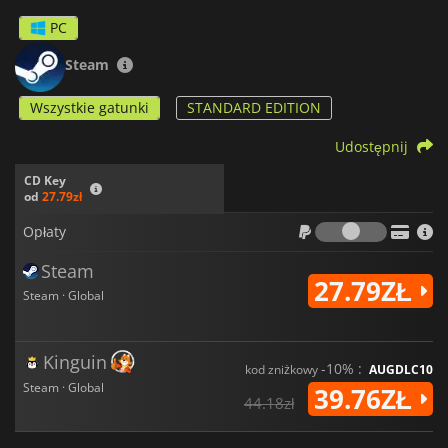
PC
Steam
Wszystkie gatunki
STANDARD EDITION
Udostępnij
CD Key
od
27.79zł
Opłaty
Opłaty
Steam
27.79ZŁ
Steam · Global
Kinguin
-10% :
kod zniżkowy
AUGDLC10
Steam · Global
39.76ZŁ
44.18zł