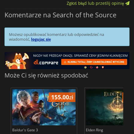
Zgłoś błąd lub prześlij opinię
Komentarze na Search of the Source
Możesz opublikować komentarz lub odpowiedzieć na
wiadomość,
logując się
Może Ci się również spodobać
155.00
zł
175
Baldur's Gate 3
Elden Ring