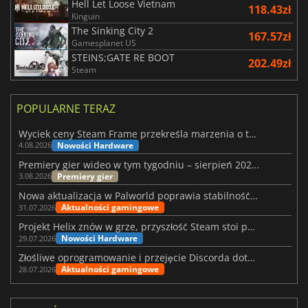
Hell Let Loose Vietnam
118.43zł
Kinguin
The Sinking City 2
167.57zł
Gamesplanet US
STEINS;GATE RE BOOT
202.49zł
Steam
POPULARNE TERAZ
Wyciek ceny Steam Frame przekreśla marzenia o tanim zestawie VR
Nowości Hardware
4.08.2026
Premiery gier wideo w tym tygodniu – sierpień 2026 r. (32. tydzień)
Premiery gier
3.08.2026
Nowa aktualizacja w Palworld poprawia stabilność Sunreach i walk z bossami
Aktualności gamingowe
31.07.2026
Projekt Helix znów w grze, przyszłość Steam stoi pod znakiem zapytania
Nowości Hardware
29.07.2026
Złośliwe oprogramowanie i przejęcie Discorda dotknęły Meccha Chameleon
Aktualności gamingowe
28.07.2026