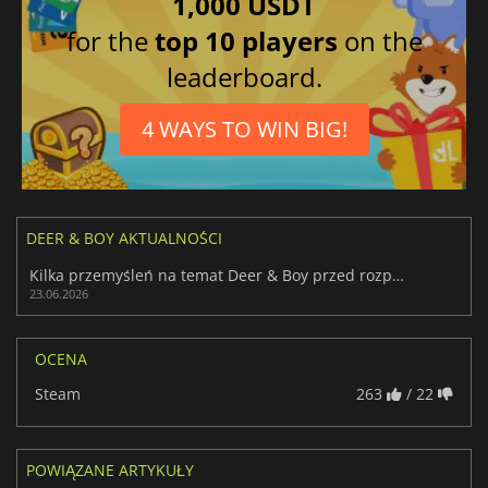
1,000 USDT
for the
top 10 players
on the
leaderboard.
4 WAYS TO WIN BIG!
DEER & BOY AKTUALNOŚCI
Kilka przemyśleń na temat Deer & Boy przed rozpoczęciem jego podróży
23.06.2026
OCENA
Steam
263
/ 22
POWIĄZANE ARTYKUŁY