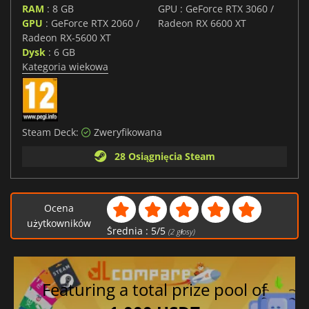
RAM
: 8 GB
GPU : GeForce RTX 3060 /
GPU
: GeForce RTX 2060 /
Radeon RX 6600 XT
Radeon RX-5600 XT
Dysk
: 6 GB
Kategoria wiekowa
Steam Deck:
Zweryfikowana
28 Osiągnięcia Steam
Ocena
użytkowników
Średnia :
5
/
5
(
2
głosy)
Featuring a total prize pool of