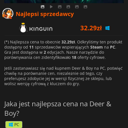
32.29
zł
Najlepsi sprzedawcy
37.75
zł
67.49
zł
(*) Najlepsza cena to obecnie
32.29zł
. Odkryliśmy ten produkt
dostępny od
11
sprzedawców wspierających
Steam
na
PC
.
Gra jest dostępna w
2
edycjach. Nasze narzędzie do
porównywania cen zidentyfikowało
18
oferty cyfrowe.
Jeśli zastanawiasz się nad kupnem Deer & Boy na PC, poświęć
chwilę na porównanie cen, niezależnie od tego, czy
preferujesz zdobycie jej w wersji fizycznej ze sklepu, lub
wolisz wersję cyfrową z kluczem do gry.
Jaka jest najlepsza cena na Deer &
Boy?
PC