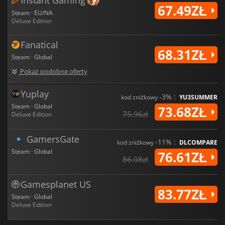
67.49ZŁ
Steam · EU/NA
Deluxe Edition
Fanatical
68.31ZŁ
Steam · Global
Pokaż podobne oferty
Yuplay
-3% :
kod zniżkowy
YU3SUMMER
Steam · Global
73.68ZŁ
75.96zł
Deluxe Edition
GamersGate
-11% :
kod zniżkowy
DLCOMPARE
Steam · Global
76.61ZŁ
86.08zł
Gamesplanet US
83.77ZŁ
Steam · Global
Deluxe Edition