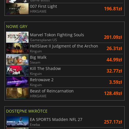
Game Boost
007 First Light
196.81zł
HRKGAME
NOWE GRY
Marvel Tokon Fighting Souls
201.09zł
Gamesplanet US
HellSlave II Judgment of the Archon
26.31zł
Kinguin
Big Walk
44.99zł
Steam
Kill The Shadow
32.77zł
Kinguin
Retrowave 2
3.59zł
Kinguin
Beast of Reincarnation
128.49zł
HRKGAME
DOSTĘPNE WKRÓTCE
EA SPORTS Madden NFL 27
257.17zł
Eneba