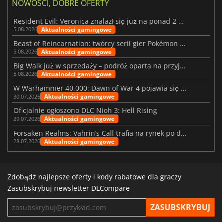
NOWOŚCI, DOBRE OFERTY
Resident Evil: Veronica znalazł się już na ponad 2 milionach list życzeń
Aktualności gamingowe
5.08.2026
Beast of Reincarnation: twórcy serii gier Pokémon wkraczają na nową ścieżkę
Aktualności gamingowe
5.08.2026
Big Walk już w sprzedaży – podróż oparta na przyjaźni
Aktualności gamingowe
5.08.2026
W Warhammer 40,000: Dawn of War 4 pojawia się frakcja Nekronów
Aktualności gamingowe
30.07.2026
Oficjalnie ogłoszono DLC Nioh 3: Hell Rising
Aktualności gamingowe
29.07.2026
Forsaken Realms: Vahrin’s Call trafia na rynek po dziesięciu latach prac
Aktualności gamingowe
28.07.2026
Zdobądź najlepsze oferty i kody rabatowe dla graczy
Zasubskrybuj newsletter DLCompare