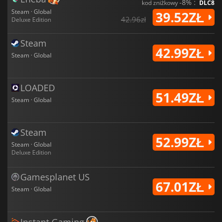
-8% :
kod zniżkowy
DLC8
Steam · Global
39.52ZŁ
42.96zł
Deluxe Edition
Steam
42.99ZŁ
Steam · Global
LOADED
51.49ZŁ
Steam · Global
Steam
52.99ZŁ
Steam · Global
Deluxe Edition
Gamesplanet US
67.01ZŁ
Steam · Global
Instant Gaming