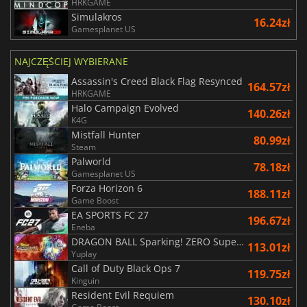
HRKGAME
Simulakros
16.24zł
Gamesplanet US
NAJCZĘŚCIEJ WYBIERANE
Assassin's Creed Black Flag Resynced
164.57zł
HRKGAME
Halo Campaign Evolved
140.26zł
K4G
Mistfall Hunter
80.99zł
Steam
Palworld
78.18zł
Gamesplanet US
Forza Horizon 6
188.11zł
Game Boost
EA SPORTS FC 27
196.67zł
Eneba
DRAGON BALL Sparking! ZERO Super Limit Breaking NEO
113.01zł
Yuplay
Call of Duty Black Ops 7
119.75zł
Kinguin
Resident Evil Requiem
130.10zł