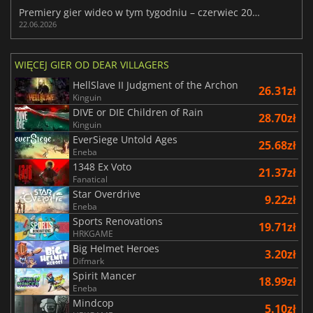
Premiery gier wideo w tym tygodniu – czerwiec 2026 r. (26. tydzień)
22.06.2026
WIĘCEJ GIER OD DEAR VILLAGERS
HellSlave II Judgment of the Archon
26.31zł
Kinguin
DIVE or DIE Children of Rain
28.70zł
Kinguin
EverSiege Untold Ages
25.68zł
Eneba
1348 Ex Voto
21.37zł
Fanatical
Star Overdrive
9.22zł
Eneba
Sports Renovations
19.71zł
HRKGAME
Big Helmet Heroes
3.20zł
Difmark
Spirit Mancer
18.99zł
Eneba
Mindcop
5.10zł