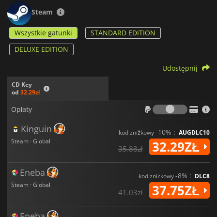
Steam
Wszystkie gatunki
STANDARD EDITION
DELUXE EDITION
Udostępnij
CD Key
od
32.29zł
Opłaty
Opłaty
Kinguin
-10% :
kod zniżkowy
AUGDLC10
Steam · Global
32.29ZŁ
35.88zł
Eneba
-8% :
kod zniżkowy
DLC8
Steam · Global
37.75ZŁ
41.03zł
Eneba