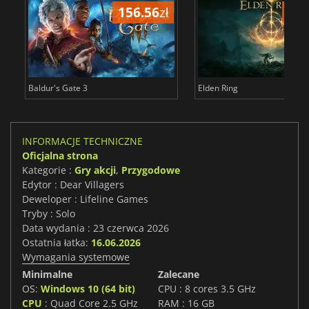
156.56
zł
175
Baldur's Gate 3
Elden Ring
INFORMACJE TECHNICZNE
Oficjalna strona
Kategorie :
Gry akcji
,
Przygodowe
Edytor : Dear Villagers
Deweloper : Lifeline Games
Tryby : Solo
Data wydania : 23 czerwca 2026
Ostatnia łatka:
16.06.2026
Wymagania systemowe
Minimalne
Zalecane
OS:
Windows 10 (64 bit)
CPU : 8 cores 3.5 GHz
CPU
: Quad Core 2.5 GHz
RAM : 16 GB