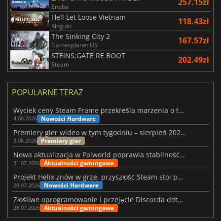
257.15zł
Eneba
Hell Let Loose Vietnam
118.43zł
Kinguin
The Sinking City 2
167.57zł
Gamesplanet US
STEINS;GATE RE BOOT
202.49zł
Steam
POPULARNE TERAZ
Wyciek ceny Steam Frame przekreśla marzenia o tanim zestawie VR
Nowości Hardware
4.08.2026
Premiery gier wideo w tym tygodniu – sierpień 2026 r. (32. tydzień)
Premiery gier
3.08.2026
Nowa aktualizacja w Palworld poprawia stabilność Sunreach i walk z bossami
Aktualności gamingowe
31.07.2026
Projekt Helix znów w grze, przyszłość Steam stoi pod znakiem zapytania
Nowości Hardware
29.07.2026
Złośliwe oprogramowanie i przejęcie Discorda dotknęły Meccha Chameleon
Aktualności gamingowe
28.07.2026