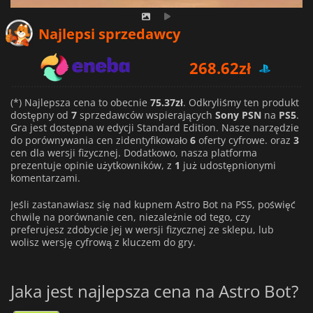
Najlepsi sprzedawcy
268.62
zł
235.55
zł
(*) Najlepsza cena to obecnie
75.37zł
. Odkryliśmy ten produkt
dostępny od
7
sprzedawców wspierających
Sony PSN
na
PS5
.
289.00
zł
Gra jest dostępna w edycji Standard Edition. Nasze narzędzie
do porównywania cen zidentyfikowało
6
oferty cyfrowe. oraz
3
cen dla wersji fizycznej. Dodatkowo, nasza platforma
prezentuje opinie użytkowników, z
1
już udostępnionymi
komentarzami.
Jeśli zastanawiasz się nad kupnem Astro Bot na PS5, poświęć
chwilę na porównanie cen, niezależnie od tego, czy
preferujesz zdobycie jej w wersji fizycznej ze sklepu, lub
wolisz wersję cyfrową z kluczem do gry.
Jaka jest najlepsza cena na Astro Bot?