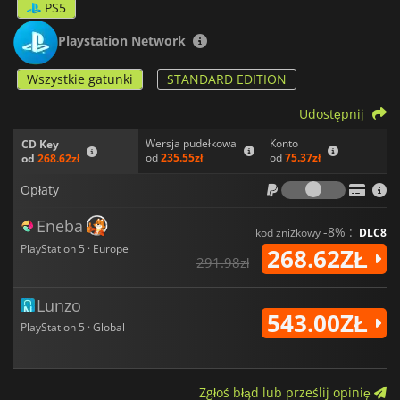
PS5
Playstation Network
Wszystkie gatunki
STANDARD EDITION
Udostępnij
Wersja pudełkowa
Konto
CD Key
od
235.55zł
od
75.37zł
od
268.62zł
Opłaty
Opłaty
Eneba
-8% :
kod zniżkowy
DLC8
PlayStation 5 · Europe
268.62ZŁ
291.98zł
Lunzo
543.00ZŁ
PlayStation 5 · Global
Zgłoś błąd lub prześlij opinię