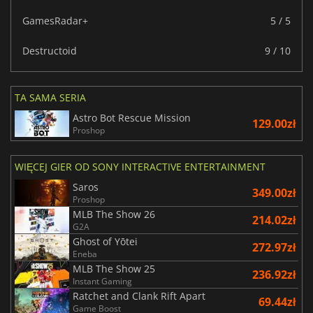
GamesRadar+
5 / 5
Destructoid
9 / 10
TA SAMA SERIA
Astro Bot Rescue Mission
129.00zł
Proshop
WIĘCEJ GIER OD SONY INTERACTIVE ENTERTAINMENT
Saros
349.00zł
Proshop
MLB The Show 26
214.02zł
G2A
Ghost of Yōtei
272.97zł
Eneba
MLB The Show 25
236.92zł
Instant Gaming
Ratchet and Clank Rift Apart
69.44zł
Game Boost