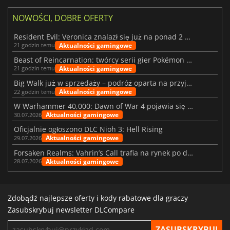
NOWOŚCI, DOBRE OFERTY
Resident Evil: Veronica znalazł się już na ponad 2 milionach list życzeń
Aktualności gamingowe
21 godzin temu
Beast of Reincarnation: twórcy serii gier Pokémon wkraczają na nową ścieżkę
Aktualności gamingowe
21 godzin temu
Big Walk już w sprzedaży – podróż oparta na przyjaźni
Aktualności gamingowe
22 godzin temu
W Warhammer 40,000: Dawn of War 4 pojawia się frakcja Nekronów
Aktualności gamingowe
30.07.2026
Oficjalnie ogłoszono DLC Nioh 3: Hell Rising
Aktualności gamingowe
29.07.2026
Forsaken Realms: Vahrin’s Call trafia na rynek po dziesięciu latach prac
Aktualności gamingowe
28.07.2026
Zdobądź najlepsze oferty i kody rabatowe dla graczy
Zasubskrybuj newsletter DLCompare