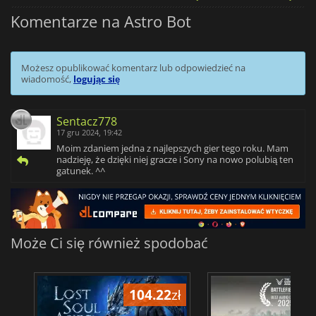
Komentarze na Astro Bot
Możesz opublikować komentarz lub odpowiedzieć na
wiadomość,
logując się
Sentacz778
17 gru 2024, 19:42
Moim zdaniem jedna z najlepszych gier tego roku. Mam
nadzieję, że dzięki niej gracze i Sony na nowo polubią ten
gatunek. ^^
Może Ci się również spodobać
104.22
zł
1