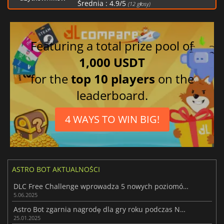
Średnia :
4.9
/
5
(
12
głosy)
Featuring a total prize pool of
1,000 USDT
for the
top 10 players
on the
leaderboard.
4 WAYS TO WIN BIG!
ASTRO BOT AKTUALNOŚCI
DLC Free Challenge wprowadza 5 nowych poziomów do Astro Bot
5.06.2025
Astro Bot zgarnia nagrodę dla gry roku podczas New York Game Awards
25.01.2025