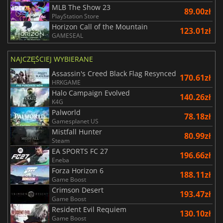
MLB The Show 23
89.00zł
PlayStation Store
Horizon Call of the Mountain
123.01zł
GAMESEAL
NAJCZĘŚCIEJ WYBIERANE
Assassin's Creed Black Flag Resynced
170.61zł
HRKGAME
Halo Campaign Evolved
140.26zł
K4G
Palworld
78.18zł
Gamesplanet US
Mistfall Hunter
80.99zł
Steam
EA SPORTS FC 27
196.66zł
Eneba
Forza Horizon 6
188.11zł
Game Boost
Crimson Desert
193.47zł
Game Boost
Resident Evil Requiem
130.10zł
Game Boost