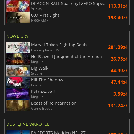
DRAGON BALL Sparking! ZERO Super Limit Breaking NEO
113.01zł
Yuplay
007 First Light
198.40zł
HRKGAME
NOWE GRY
Marvel Tokon Fighting Souls
201.09zł
Gamesplanet US
HellSlave II Judgment of the Archon
26.75zł
Kinguin
Big Walk
44.99zł
Steam
Kill The Shadow
47.44zł
Eneba
Retrowave 2
3.59zł
Kinguin
Beast of Reincarnation
131.24zł
Game Boost
DOSTĘPNE WKRÓTCE
EA SPORTS Madden NFL 27