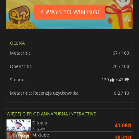
Meksykański hiszpański
4 WAYS TO WIN BIG!
OCENA
Metacritic
67 / 100
Opencritic
70 / 100
Steam
139
/ 47
Metacritic: Recenzja użytkownika
6.2 / 10
WIĘCEJ GIER OD ANNAPURNA INTERACTIVE
D topia
41.08zł
Kinguin
Mixtape
38.31zł