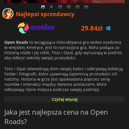
29.84
zł
Najlepsi sprzedawcy
34.34
zł
34.36
zł
Open Roads
to wciągająca interaktywna gra wideo osadzona
w wiejskiej Ameryce. Jest to narracyjna gra, która podąża za
historią matki i jej córki, Tess i Opal, gdy wyruszają w podróż,
aby odkryć sekrety swojej przeszłości.
Tess i Opal odwiedzają dom swojej babci i odkrywają kolekcję
listów i fotografii, które ujawniają tajemnicę przeszłości ich
rodziny. Historia w grze jest opowiadana poprzez serię
rozmów i interakcji między dwiema postaciami, które
odkrywają różne miejsca podczas swojej podróży.
Czytaj więcej
Grafika gry jest oszałamiająca, a dbałość o szczegóły jest
imponująca. Lokacje i postacie są pięknie zaprojektowane, a
Jaka jest najlepsza cena na Open
ścieżka dźwiękowa gry doskonale uzupełnia atmosferę gry.
Mechanika gry jest prosta i intuicyjna, pozwalając graczom
Roads?
skupić się na fabule i postaciach.