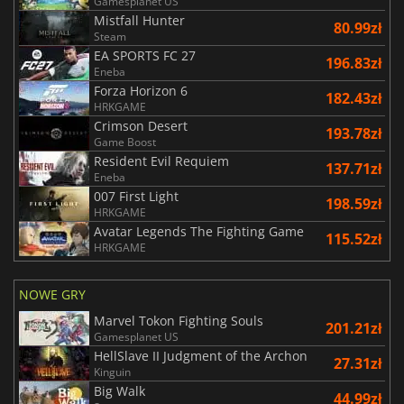
Gamesplanet US
Mistfall Hunter
80.99zł
Steam
EA SPORTS FC 27
196.83zł
Eneba
Forza Horizon 6
182.43zł
HRKGAME
Crimson Desert
193.78zł
Game Boost
Resident Evil Requiem
137.71zł
Eneba
007 First Light
198.59zł
HRKGAME
Avatar Legends The Fighting Game
115.52zł
HRKGAME
NOWE GRY
Marvel Tokon Fighting Souls
201.21zł
Gamesplanet US
HellSlave II Judgment of the Archon
27.31zł
Kinguin
Big Walk
44.99zł