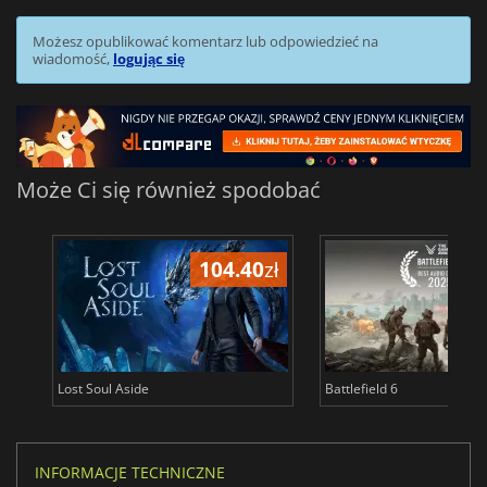
Możesz opublikować komentarz lub odpowiedzieć na
wiadomość,
logując się
Może Ci się również spodobać
104.40
zł
1
Lost Soul Aside
Battlefield 6
INFORMACJE TECHNICZNE