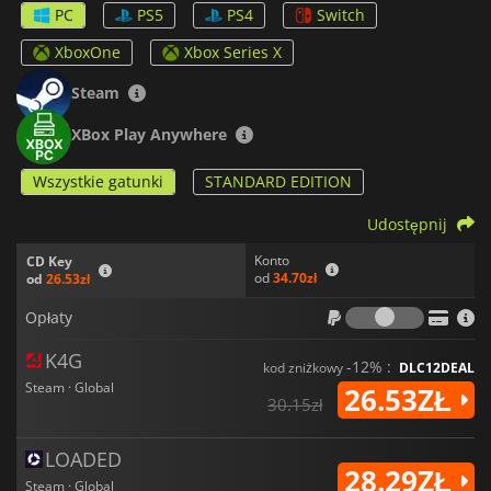
Open Roads
zawiera w sobie obiekty z prawdziwego świata.
PC
PS5
PS4
Switch
Gracze mogą wchodzić w interakcje z obiektami w świecie gry,
takimi jak listy, zdjęcia i inne przedmioty, które zapewniają
XboxOne
Xbox Series X
lepszy wgląd w historię i postacie.
Steam
XBox Play Anywhere
Wszystkie gatunki
STANDARD EDITION
Udostępnij
Konto
CD Key
od
34.70zł
od
26.53zł
Opłaty
Opłaty
K4G
-12% :
kod zniżkowy
DLC12DEAL
Steam · Global
26.53ZŁ
30.15zł
LOADED
28.29ZŁ
Steam · Global