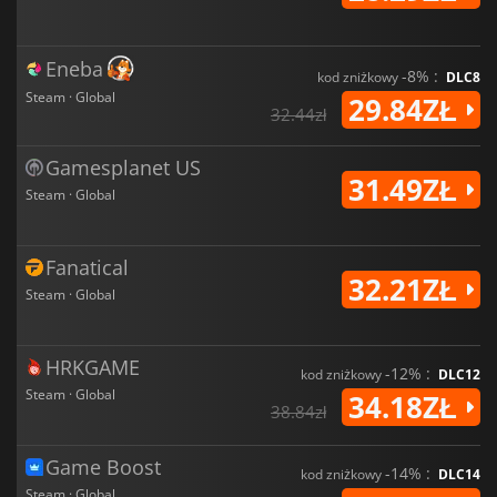
Eneba
-8% :
kod zniżkowy
DLC8
Steam · Global
29.84ZŁ
32.44zł
Gamesplanet US
31.49ZŁ
Steam · Global
Fanatical
32.21ZŁ
Steam · Global
HRKGAME
-12% :
kod zniżkowy
DLC12
Steam · Global
34.18ZŁ
38.84zł
Game Boost
-14% :
kod zniżkowy
DLC14
Steam · Global