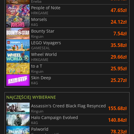
Eneba
People of Note
47.65zł
HRKGAME
Morsels
24.12zł
K4G
Bounty Star
7.54zł
Kinguin
LEGO Voyagers
35.58zł
GAMESEAL
Wheel World
29.66zł
HRKGAME
to a T
25.95zł
Kinguin
Skin Deep
25.27zł
K4G
NAJCZĘŚCIEJ WYBIERANE
Assassin's Creed Black Flag Resynced
155.68zł
Kinguin
Halo Campaign Evolved
140.84zł
K4G
Palworld
78.23zł