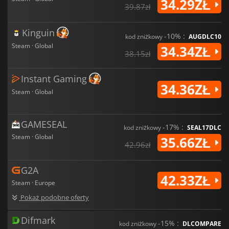
34.29ZŁ
39.87zł
Kinguin
-10% :
kod zniżkowy
AUGDLC10
Steam · Global
34.34ZŁ
38.15zł
Instant Gaming
34.36ZŁ
Steam · Global
GAMESEAL
-17% :
kod zniżkowy
SEAL17DLC
Steam · Global
35.66ZŁ
42.96zł
G2A
42.33ZŁ
Steam · Europe
Pokaż podobne oferty
Difmark
-15% :
kod zniżkowy
DLCOMPARE