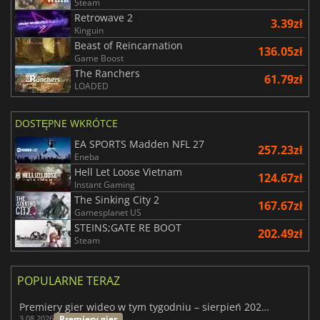
Steam
Retrowave 2
3.39zł
Kinguin
Beast of Reincarnation
136.05zł
Game Boost
The Ranchers
61.79zł
LOADED
DOSTĘPNE WKRÓTCE
EA SPORTS Madden NFL 27
257.23zł
Eneba
Hell Let Loose Vietnam
124.67zł
Instant Gaming
The Sinking City 2
167.67zł
Gamesplanet US
STEINS;GATE RE BOOT
202.49zł
Steam
POPULARNE TERAZ
Premiery gier wideo w tym tygodniu – sierpień 2026 r. (32. tydzień)
Premiery gier
3.08.2026