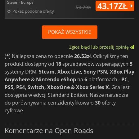
Steam · Europe
43.17ZŁ
50.79zł
Pokaż podobne oferty
POKAŻ WSZYSTKIE
Zgłoś błąd lub prześlij opinię
(*) Najlepsza cena to obecnie
26.53zł
. Odkryliśmy ten
produkt dostępny od
18
sprzedawców wspierających
5
systemy DRM:
Steam, Xbox Live, Sony PSN, XBox Play
Anywhere & Nintendo eShop
na
6
platformach -
PC,
PS5, PS4, Switch, XboxOne & Xbox Series X
. Gra jest
dostępna w edycji Standard Edition. Nasze narzędzie
do porównywania cen zidentyfikowało
30
oferty
cyfrowe.
Komentarze na Open Roads