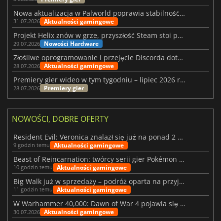
Nowa aktualizacja w Palworld poprawia stabilność Sunreach i walk z bossami
Aktualności gamingowe
31.07.2026
Projekt Helix znów w grze, przyszłość Steam stoi pod znakiem zapytania
Nowości Hardware
29.07.2026
Złośliwe oprogramowanie i przejęcie Discorda dotknęły Meccha Chameleon
Aktualności gamingowe
28.07.2026
Premiery gier wideo w tym tygodniu – lipiec 2026 r. (tydzień 31)
Premiery gier
28.07.2026
NOWOŚCI, DOBRE OFERTY
Resident Evil: Veronica znalazł się już na ponad 2 milionach list życzeń
Aktualności gamingowe
9 godzin temu
Beast of Reincarnation: twórcy serii gier Pokémon wkraczają na nową ścieżkę
Aktualności gamingowe
10 godzin temu
Big Walk już w sprzedaży – podróż oparta na przyjaźni
Aktualności gamingowe
11 godzin temu
W Warhammer 40,000: Dawn of War 4 pojawia się frakcja Nekronów
Aktualności gamingowe
30.07.2026