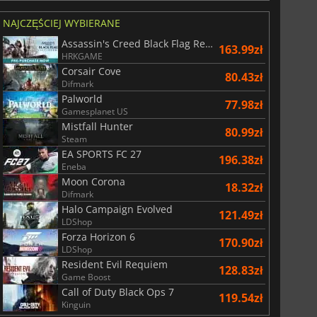
NAJCZĘŚCIEJ WYBIERANE
Assassin's Creed Black Flag Resynced
163.99zł
HRKGAME
Corsair Cove
80.43zł
Difmark
Palworld
77.98zł
Gamesplanet US
Mistfall Hunter
80.99zł
Steam
EA SPORTS FC 27
196.38zł
Eneba
Moon Corona
18.32zł
Difmark
Halo Campaign Evolved
121.49zł
LDShop
Forza Horizon 6
170.90zł
LDShop
Resident Evil Requiem
128.83zł
Game Boost
Call of Duty Black Ops 7
119.54zł
Kinguin