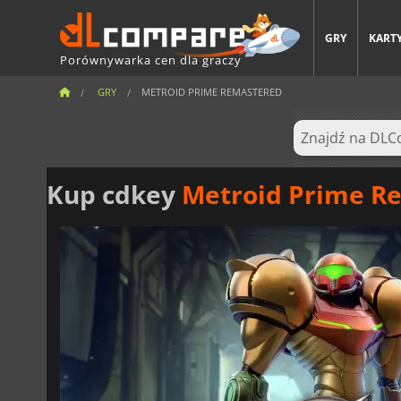
GRY
KARTY
Porównywarka cen dla graczy
GRY
METROID PRIME REMASTERED
Kup cdkey
Metroid Prime R