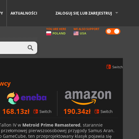
WY
AKTUALNOŚCI
ZALOGUJ SIĘ LUB ZAREJESTRUJ
YOU ARE HERE
WE ALSO SUPPORT
Dark
POLAND
USA
mode
Switch
awcy
168.13
zł
190.34
zł
Switch
Switch
Tallon IV w
Metroid Prime Remastered
, starannie
przełomowej pierwszoosobowej przygody Samus Aran.
 GameCube, ten przeprojektowany klasyk pojawia się