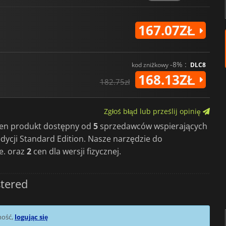
167.07ZŁ
-8% :
kod zniżkowy
DLC8
168.13ZŁ
182.75zł
Zgłoś błąd lub prześlij opinię
 ten produkt dostępny od
5
sprzedawców wspierających
edycji Standard Edition. Nasze narzędzie do
e. oraz
2
cen dla wersji fizycznej.
tered
mość,
logując się