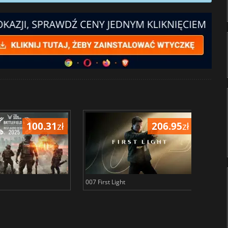
100.31
zł
206.95
zł
007 First Light
Baldu