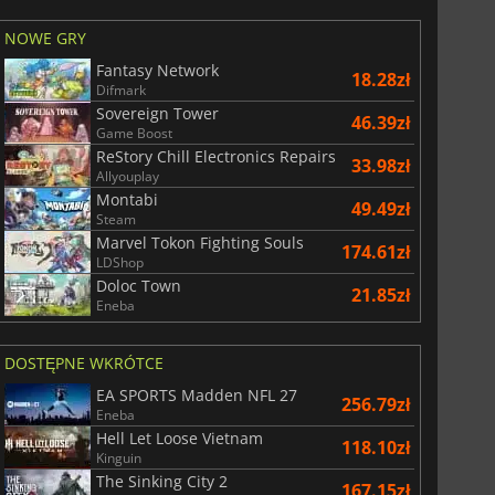
NOWE GRY
Fantasy Network
18.28zł
Difmark
Sovereign Tower
46.39zł
Game Boost
ReStory Chill Electronics Repairs
33.98zł
Allyouplay
Montabi
49.49zł
Steam
Marvel Tokon Fighting Souls
174.61zł
LDShop
Doloc Town
21.85zł
Eneba
DOSTĘPNE WKRÓTCE
EA SPORTS Madden NFL 27
256.79zł
Eneba
Hell Let Loose Vietnam
118.10zł
Kinguin
The Sinking City 2
167.15zł