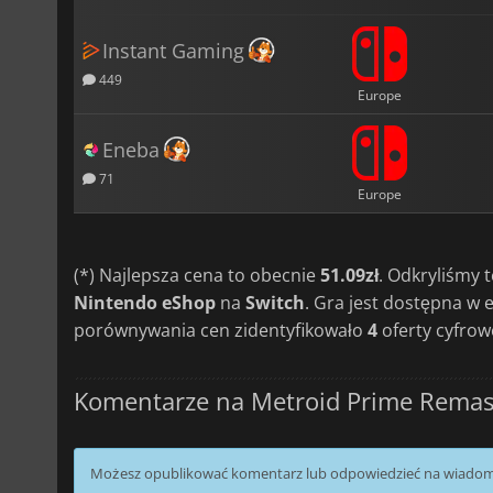
Instant Gaming
449
Europe
Eneba
71
Europe
(*) Najlepsza cena to obecnie
51.09zł
. Odkryliśmy
Nintendo eShop
na
Switch
. Gra jest dostępna w 
porównywania cen zidentyfikowało
4
oferty cyfrow
Komentarze na Metroid Prime Remas
Możesz opublikować komentarz lub odpowiedzieć na wiado