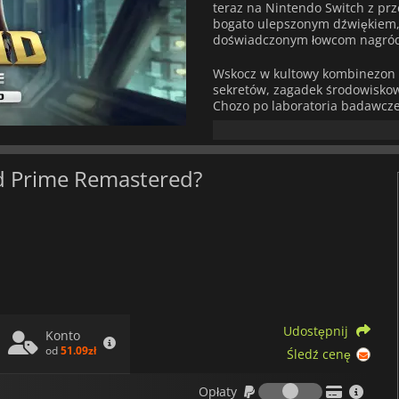
teraz na Nintendo Switch z pr
bogato ulepszonym dźwiękiem,
doświadczonym łowcom nagród,
Wskocz w kultowy kombinezon S
sekretów, zagadek środowiskowy
Chozo po laboratoria badawcze
przerobiony z teksturami o wys
ulepszonymi efektami środowis
szczegółach.
id Prime Remastered?
Walka w
Metroid Prime Remas
odblokowują nowe bronie, wizjer
niedostępnych obszarów. Dzię
ruchowi dwoma gałkami i celo
preferowanego stylu gry, zacho
To coś więcej niż tylko remast
szanuje materiał źródłowy, je
Udostępnij
Konto
od
51.09zł
Śledź cenę
Opłaty
Opłaty