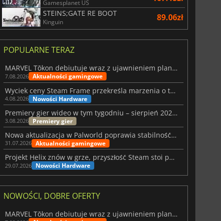
Gamesplanet US
STEINS;GATE RE BOOT
89.06zł
Kinguin
POPULARNE TERAZ
MARVEL Tōkon debiutuje wraz z ujawnieniem planu rozwoju na pierwszy rok
Aktualności gamingowe
7.08.2026
Wyciek ceny Steam Frame przekreśla marzenia o tanim zestawie VR
Nowości Hardware
4.08.2026
Premiery gier wideo w tym tygodniu – sierpień 2026 r. (32. tydzień)
Premiery gier
3.08.2026
Nowa aktualizacja w Palworld poprawia stabilność Sunreach i walk z bossami
Aktualności gamingowe
31.07.2026
Projekt Helix znów w grze, przyszłość Steam stoi pod znakiem zapytania
Nowości Hardware
29.07.2026
NOWOŚCI, DOBRE OFERTY
MARVEL Tōkon debiutuje wraz z ujawnieniem planu rozwoju na pierwszy rok