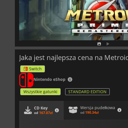
Jaka jest najlepsza cena na Metro
Switch
Nintendo eShop
Wszystkie gatunki
STANDARD EDITION
Wersja pudełkowa
CD Key
od
190.34zł
od
167.07zł