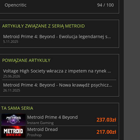
Opencritic
94 / 100
ARTYKUŁY ZWIĄZANE Z SERIĄ METROID
Metroid Prime 4: Beyond - Ewolucja legendarnej serii
5.11.2025
POWIĄZANE ARTYKUŁY
Voltage High Society wkracza z impetem na rynek w pełnej wersji
154.90
zł
171.64
zł
25.06.2026
Metroid Prime 4: Beyond - Nowa krawędź psychiczna
26.11.2025
TA SAMA SERIA
r's Gate 3
Elden Ring
Metroid Prime 4 Beyond
237.03zł
Instant Gaming
Metroid Dread
217.00zł
Proshop