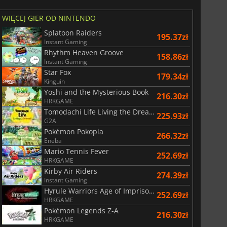
WIĘCEJ GIER OD NINTENDO
Splatoon Raiders
195.37zł
Instant Gaming
Rhythm Heaven Groove
158.86zł
Instant Gaming
Star Fox
179.34zł
Kinguin
Yoshi and the Mysterious Book
216.30zł
HRKGAME
Tomodachi Life Living the Dream
225.93zł
G2A
Pokémon Pokopia
266.32zł
Eneba
Mario Tennis Fever
252.69zł
HRKGAME
Kirby Air Riders
274.39zł
Instant Gaming
Hyrule Warriors Age of Imprisonment
252.69zł
HRKGAME
Pokémon Legends Z-A
216.30zł
HRKGAME