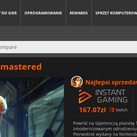
 DO GIER
OPROGRAMOWANIE
REWARDS
SPRZĘT KOMPUTERO
emastered
Najlepsi sprzed
167.07
zł
Switch
Powróć na tajemniczą planetę 
zmodernizowanym odrodzeniu 
Pierwotnie wydany na Nintendo