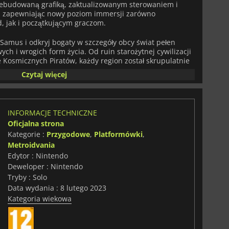
zebudowaną grafiką, zaktualizowanym sterowaniem i
 zapewniając nowy poziom immersji zarówno
 jak i początkującym graczom.
amus i odkryj bogaty w szczegóły obcy świat pełen
ch i wrogich form życia. Od ruin starożytnej cywilizacji
 Kosmicznych Piratów, każdy region został skrupulatnie
okiej rozdzielczości, dynamicznym oświetleniem i
Czytaj więcej
kowymi, które ożywiają Tallon IV w oszałamiających
tered
łączy akcję i strategię, ponieważ gracze
INFORMACJE TECHNICZNE
y i umiejętności, które otwierają ścieżki do wcześniej
Oficjalna strona
ki kilku opcjom sterowania, w tym nowoczesnemu
Kategorie :
Przygodowe
,
Platformówki
,
waniu ruchem, gracze mogą dostosować wrażenia do
wując jednocześnie integralność oryginalnego projektu.
Metroidvania
Edytor : Nintendo
er, to starannie wyselekcjonowane doświadczenie, które
Deweloper : Nintendo
dnocześnie podnosząc go dla nowego pokolenia.
Tryby : Solo
Data wydania : 8 lutego 2023
Kategoria wiekowa