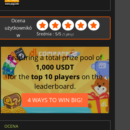
Ocena
użytkownikó
Średnia :
5
/
5
w
(
5
głosy)
Featuring a total prize pool of
1,000 USDT
for the
top 10 players
on the
leaderboard.
4 WAYS TO WIN BIG!
OCENA