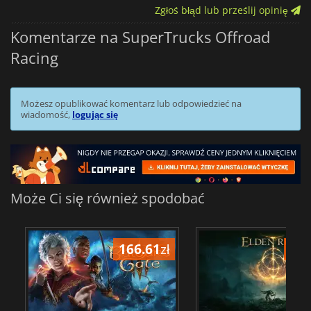
Zgłoś błąd lub prześlij opinię
Komentarze na SuperTrucks Offroad
Racing
Możesz opublikować komentarz lub odpowiedzieć na
wiadomość,
logując się
Może Ci się również spodobać
166.61
zł
175