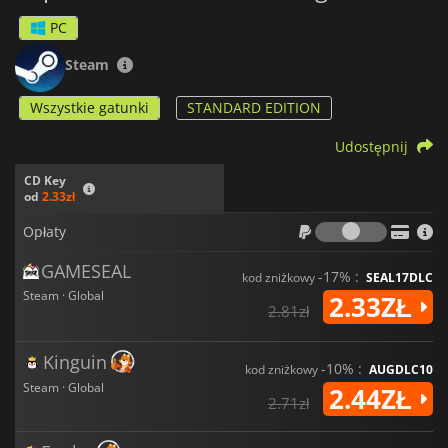
PC
Steam
Wszystkie gatunki
STANDARD EDITION
Udostępnij
CD Key
od
2.33zł
Opłaty
Opłaty
GAMESEAL
-17% :
kod zniżkowy
SEAL17DLC
Steam · Global
2.33ZŁ
2.81zł
Kinguin
-10% :
kod zniżkowy
AUGDLC10
Steam · Global
2.44ZŁ
2.71zł