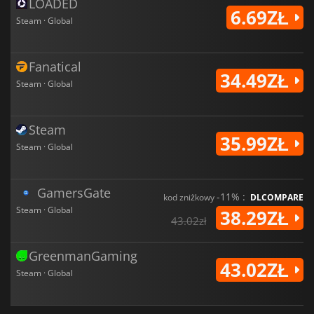
LOADED
6.69ZŁ
Steam · Global
Fanatical
34.49ZŁ
Steam · Global
Steam
35.99ZŁ
Steam · Global
GamersGate
-11% :
kod zniżkowy
DLCOMPARE
Steam · Global
38.29ZŁ
43.02zł
GreenmanGaming
43.02ZŁ
Steam · Global