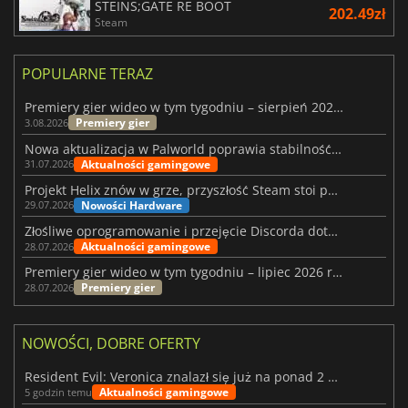
STEINS;GATE RE BOOT
202.49zł
Steam
POPULARNE TERAZ
Premiery gier wideo w tym tygodniu – sierpień 2026 r. (32. tydzień)
Premiery gier
3.08.2026
Nowa aktualizacja w Palworld poprawia stabilność Sunreach i walk z bossami
Aktualności gamingowe
31.07.2026
Projekt Helix znów w grze, przyszłość Steam stoi pod znakiem zapytania
Nowości Hardware
29.07.2026
Złośliwe oprogramowanie i przejęcie Discorda dotknęły Meccha Chameleon
Aktualności gamingowe
28.07.2026
Premiery gier wideo w tym tygodniu – lipiec 2026 r. (tydzień 31)
Premiery gier
28.07.2026
NOWOŚCI, DOBRE OFERTY
Resident Evil: Veronica znalazł się już na ponad 2 milionach list życzeń
Aktualności gamingowe
5 godzin temu