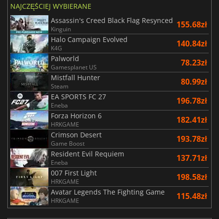
NAJCZĘŚCIEJ WYBIERANE
Assassin's Creed Black Flag Resynced
155.68zł
Kinguin
Halo Campaign Evolved
140.84zł
K4G
Palworld
78.23zł
Gamesplanet US
Mistfall Hunter
80.99zł
Steam
EA SPORTS FC 27
196.78zł
Eneba
Forza Horizon 6
182.41zł
HRKGAME
Crimson Desert
193.78zł
Game Boost
Resident Evil Requiem
137.71zł
Eneba
007 First Light
198.58zł
HRKGAME
Avatar Legends The Fighting Game
115.48zł
HRKGAME