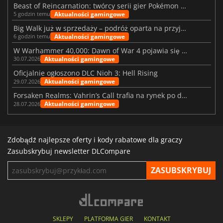
Beast of Reincarnation: twórcy serii gier Pokémon wkraczają na nową ścieżkę
Aktualności gamingowe
5 godzin temu
Big Walk już w sprzedaży – podróż oparta na przyjaźni
Aktualności gamingowe
6 godzin temu
W Warhammer 40,000: Dawn of War 4 pojawia się frakcja Nekronów
Aktualności gamingowe
30.07.2026
Oficjalnie ogłoszono DLC Nioh 3: Hell Rising
Aktualności gamingowe
29.07.2026
Forsaken Realms: Vahrin’s Call trafia na rynek po dziesięciu latach prac
Aktualności gamingowe
28.07.2026
Zdobądź najlepsze oferty i kody rabatowe dla graczy
Zasubskrybuj newsletter DLCompare
SKLEPY
PLATFORMA GIER
KONTAKT