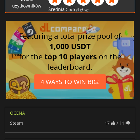
użytkowników
Średnia :
5
/
5
(
5
głosy)
Featuring a total prize pool of
1,000 USDT
for the
top 10 players
on the
leaderboard.
4 WAYS TO WIN BIG!
OCENA
Steam
17
/ 11