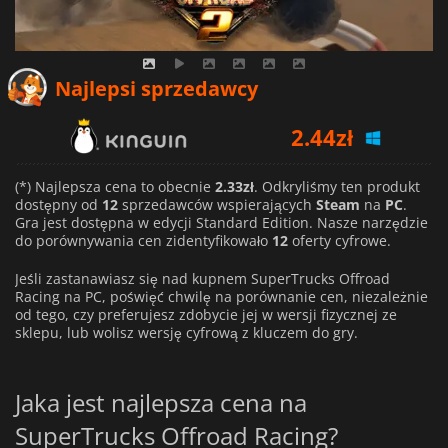
Najlepsi sprzedawcy
2.44
zł
3.68
zł
(*) Najlepsza cena to obecnie
2.33zł
. Odkryliśmy ten produkt
2.33
zł
dostępny od
12
sprzedawców wspierających
Steam
na
PC
.
Gra jest dostępna w edycji Standard Edition. Nasze narzędzie
do porównywania cen zidentyfikowało
12
oferty cyfrowe.
Jeśli zastanawiasz się nad kupnem SuperTrucks Offroad
Racing na PC, poświęć chwilę na porównanie cen, niezależnie
od tego, czy preferujesz zdobycie jej w wersji fizycznej ze
sklepu, lub wolisz wersję cyfrową z kluczem do gry.
Jaka jest najlepsza cena na
SuperTrucks Offroad Racing?