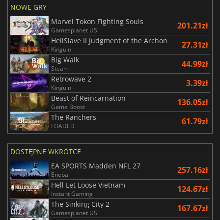
NOWE GRY
Marvel Tokon Fighting Souls
201.21zł
Gamesplanet US
HellSlave II Judgment of the Archon
27.31zł
Kinguin
Big Walk
44.99zł
Steam
Retrowave 2
3.39zł
Kinguin
Beast of Reincarnation
136.05zł
Game Boost
The Ranchers
61.79zł
LOADED
DOSTĘPNE WKRÓTCE
EA SPORTS Madden NFL 27
257.16zł
Eneba
Hell Let Loose Vietnam
124.67zł
Instant Gaming
The Sinking City 2
167.67zł
Gamesplanet US