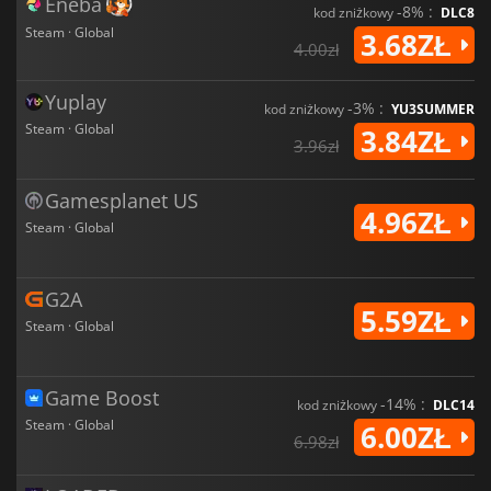
Eneba
-8% :
kod zniżkowy
DLC8
Steam · Global
3.68ZŁ
4.00zł
Yuplay
-3% :
kod zniżkowy
YU3SUMMER
Steam · Global
3.84ZŁ
3.96zł
Gamesplanet US
4.96ZŁ
Steam · Global
G2A
5.59ZŁ
Steam · Global
Game Boost
-14% :
kod zniżkowy
DLC14
Steam · Global
6.00ZŁ
6.98zł