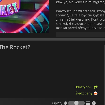
księżyc, ale żeby z nimi wygra
Wavey leci po wzorze fali, któ
sprawić, że fala będzie głębsza
zmieniać jej kierunek. Kontrol
smakołyki rozrzucone po całym
uciekał przed różnymi przeszk
jak kręte rury. Ukończ 80+ po
przejść do poziomów arcymistrz
najwyższy wynik w każdym swo
 The Rocket?
A jeśli to nie wystarczy, gra z
ścieżkę dźwiękową, która ochło
poziom. Przygotuj się więc na j
Udostępnij
Śledź cenę
Opłaty
Opłaty