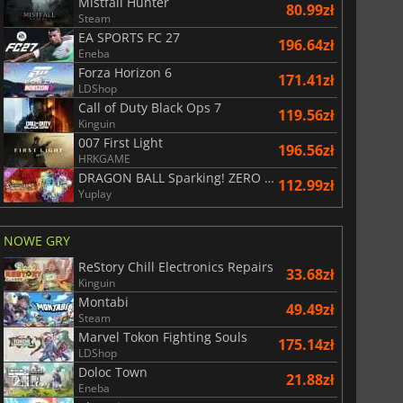
Mistfall Hunter
80.99zł
Steam
EA SPORTS FC 27
196.64zł
Eneba
Forza Horizon 6
171.41zł
LDShop
Call of Duty Black Ops 7
119.56zł
Kinguin
29.01
zł
66.54
zł
007 First Light
196.56zł
HRKGAME
DRAGON BALL Sparking! ZERO Super Limit Breaking NEO
112.99zł
Yuplay
NOWE GRY
War WARHAMMER 3
Lies Of P
ReStory Chill Electronics Repairs
33.68zł
Kinguin
Montabi
49.49zł
Steam
Marvel Tokon Fighting Souls
175.14zł
LDShop
Doloc Town
21.88zł
Eneba