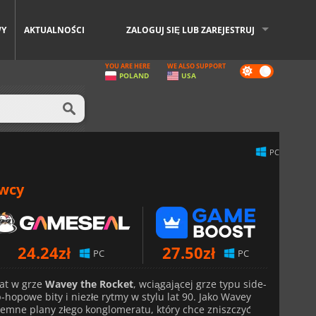
WY
AKTUALNOŚCI
ZALOGUJ SIĘ LUB ZAREJESTRUJ
YOU ARE HERE
WE ALSO SUPPORT
Dark
POLAND
USA
mode
PC
awcy
24.24
zł
27.50
zł
PC
PC
iat w grze
Wavey the Rocket
, wciągającej grze typu side-
p-hopowe bity i niezłe rytmy w stylu lat 90. Jako Wavey
emne plany złego konglomeratu, który chce zniszczyć