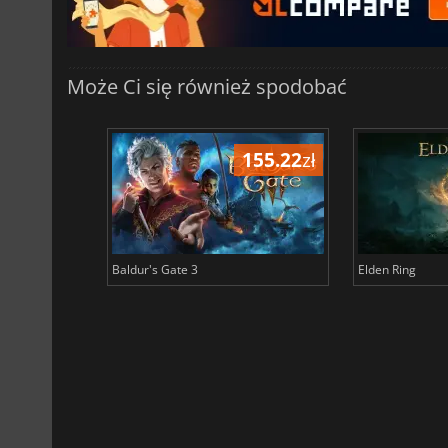
Może Ci się również spodobać
196.56
zł
155.22
zł
Baldur's Gate 3
Elden Ring