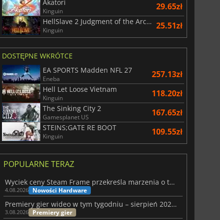
Akatori
29.65zł
Kinguin
HellSlave 2 Judgment of the Archon
25.51zł
Kinguin
DOSTĘPNE WKRÓTCE
EA SPORTS Madden NFL 27
257.13zł
Eneba
Hell Let Loose Vietnam
118.20zł
Kinguin
The Sinking City 2
167.65zł
Gamesplanet US
STEINS;GATE RE BOOT
109.55zł
Kinguin
POPULARNE TERAZ
Wyciek ceny Steam Frame przekreśla marzenia o tanim zestawie VR
Nowości Hardware
4.08.2026
Premiery gier wideo w tym tygodniu – sierpień 2026 r. (32. tydzień)
Premiery gier
3.08.2026