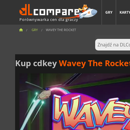
GRY
KARTY
Porównywarka cen dla graczy
GRY
WAVEY THE ROCKET
Kup cdkey
Wavey The Rocke