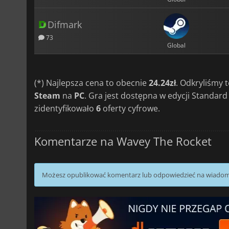
Difmark
73
Global
(*) Najlepsza cena to obecnie
24.24zł
. Odkryliśmy
Steam
na
PC
. Gra jest dostępna w edycji Standar
zidentyfikowało
6
oferty cyfrowe.
Komentarze na Wavey The Rocket
Możesz opublikować komentarz lub odpowiedzieć na wiado