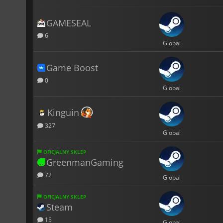
GAMESEAL
6
Global
Game Boost
0
Global
Kinguin
327
Global
OFICJALNY SKLEP
GreenmanGaming
72
Global
OFICJALNY SKLEP
Steam
15
Global