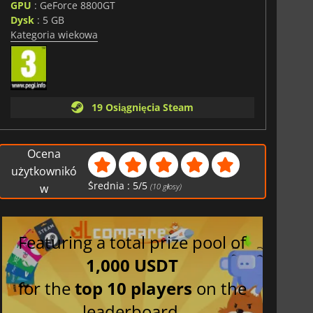
GPU
: GeForce 8800GT
Dysk
: 5 GB
Kategoria wiekowa
19 Osiągnięcia Steam
Ocena
użytkownikó
Średnia :
5
/
5
w
(
10
głosy)
Featuring a total prize pool of
1,000 USDT
for the
top 10 players
on the
leaderboard.