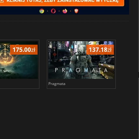
175.00
zł
137.18
zł
Pragmata
Total 