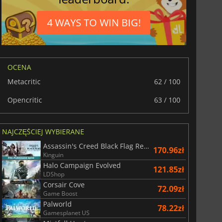
4 WAYS TO WIN BIG!
OCENA
Metacritic
62 / 100
Opencritic
63 / 100
NAJCZĘŚCIEJ WYBIERANE
Assassin's Creed Black Flag Resynced
170.96zł
Kinguin
Halo Campaign Evolved
121.85zł
LDShop
Corsair Cove
72.09zł
Game Boost
Palworld
78.22zł
Gamesplanet US