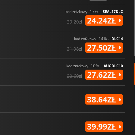
-17% :
kod zniżkowy
SEAL17DLC
24.24ZŁ
29.20zł
-14% :
kod zniżkowy
DLC14
27.50ZŁ
31.98zł
-10% :
kod zniżkowy
AUGDLC10
27.62ZŁ
30.69zł
38.64ZŁ
39.99ZŁ