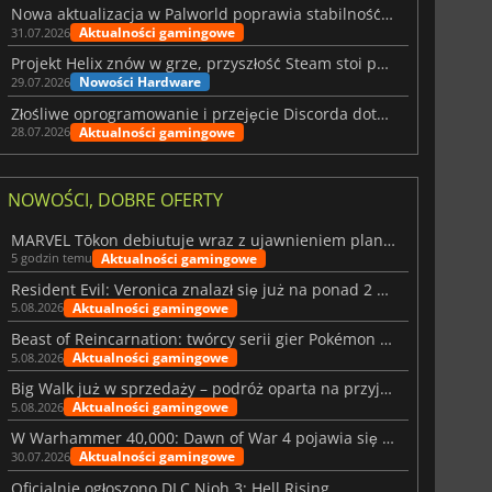
Nowa aktualizacja w Palworld poprawia stabilność Sunreach i walk z bossami
Aktualności gamingowe
31.07.2026
Projekt Helix znów w grze, przyszłość Steam stoi pod znakiem zapytania
Nowości Hardware
29.07.2026
Złośliwe oprogramowanie i przejęcie Discorda dotknęły Meccha Chameleon
Aktualności gamingowe
28.07.2026
NOWOŚCI, DOBRE OFERTY
MARVEL Tōkon debiutuje wraz z ujawnieniem planu rozwoju na pierwszy rok
Aktualności gamingowe
5 godzin temu
Resident Evil: Veronica znalazł się już na ponad 2 milionach list życzeń
Aktualności gamingowe
5.08.2026
Beast of Reincarnation: twórcy serii gier Pokémon wkraczają na nową ścieżkę
Aktualności gamingowe
5.08.2026
Big Walk już w sprzedaży – podróż oparta na przyjaźni
Aktualności gamingowe
5.08.2026
W Warhammer 40,000: Dawn of War 4 pojawia się frakcja Nekronów
Aktualności gamingowe
30.07.2026
Oficjalnie ogłoszono DLC Nioh 3: Hell Rising