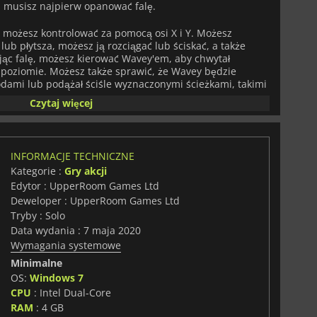
ć, musisz najpierw opanować falę.
rą możesz kontrolować za pomocą osi X i Y. Możesz
 lub płytsza, możesz ją rozciągać lub ściskać, a także
ując falę, możesz kierować Wavey'em, aby chwytał
 poziomie. Możesz także sprawić, że Wavey będzie
odami lub podążał ściśle wyznaczonymi ścieżkami, takimi
ziomów z tą wymagającą mechaniką, a będziesz mógł
Czytaj więcej
owskich i innych mini-gier na czas. Postaraj się pobić
im biegu.
awiera również płynne linie basu i inspirowaną hip-hopem
INFORMACJE TECHNICZNE
dzi Twoje rakiety podczas szybowania przez każdy
Kategorie :
Gry akcji
azdę na fali z
Wavey the Rocket
!
Edytor : UpperRoom Games Ltd
Deweloper : UpperRoom Games Ltd
Tryby : Solo
Data wydania : 7 maja 2020
Wymagania systemowe
Minimalne
OS:
Windows 7
CPU
: Intel Dual-Core
RAM
: 4 GB