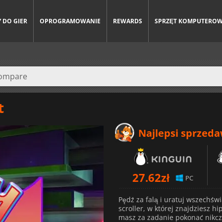
 DO GIER
OPROGRAMOWANIE
REWARDS
SPRZĘT KOMPUTERO
t
Najlepsi sprzed
27.62
zł
PC
Pędź za falą i uratuj wszechśw
scroller, w której znajdziesz hi
masz za zadanie pokonać nikcz