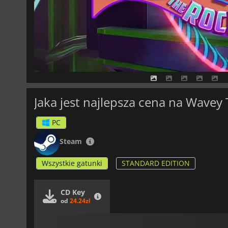
Jaka jest najlepsza cena na Wavey
PC
Steam
Wszystkie gatunki
STANDARD EDITION
CD Key
od
24.24zł