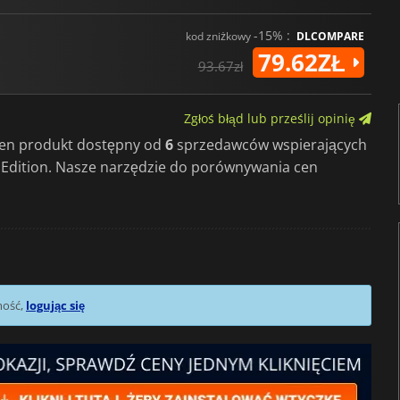
-15% :
kod zniżkowy
DLCOMPARE
79.62ZŁ
93.67zł
Zgłoś błąd lub prześlij opinię
 ten produkt dostępny od
6
sprzedawców wspierających
d Edition. Nasze narzędzie do porównywania cen
mość,
logując się