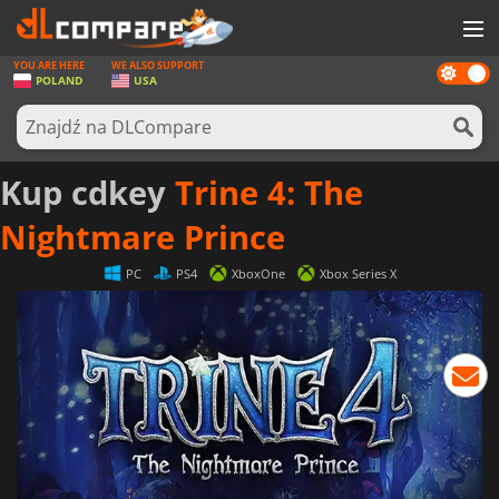
YOU ARE HERE
WE ALSO SUPPORT
Dark
GRY
POLAND
USA
mode
KARTY DO GIER
OPROGRAMOWANIE
Kup cdkey
Trine 4: The
REWARDS
Nightmare Prince
SPRZĘT KOMPUTEROWY
PC
PS4
XboxOne
Xbox Series X
AKTUALNOŚCI
ZALOGUJ SIĘ LUB ZAREJESTRUJ