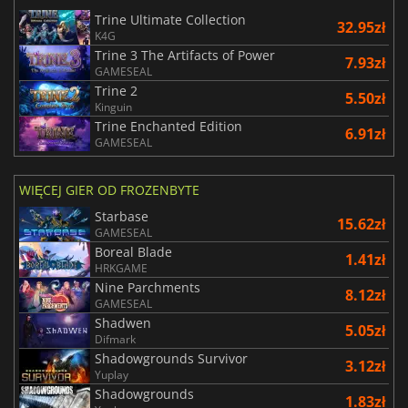
Trine Ultimate Collection
32.95zł
K4G
Trine 3 The Artifacts of Power
7.93zł
GAMESEAL
Trine 2
5.50zł
Kinguin
Trine Enchanted Edition
6.91zł
GAMESEAL
WIĘCEJ GIER OD FROZENBYTE
Starbase
15.62zł
GAMESEAL
Boreal Blade
1.41zł
HRKGAME
Nine Parchments
8.12zł
GAMESEAL
Shadwen
5.05zł
Difmark
Shadowgrounds Survivor
3.12zł
Yuplay
Shadowgrounds
1.83zł