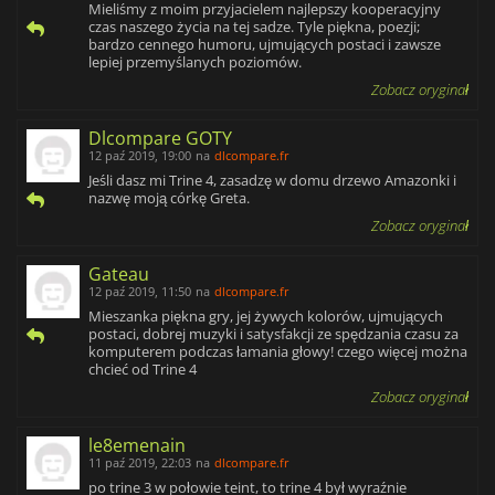
Mieliśmy z moim przyjacielem najlepszy kooperacyjny
czas naszego życia na tej sadze. Tyle piękna, poezji;
bardzo cennego humoru, ujmujących postaci i zawsze
lepiej przemyślanych poziomów.
Zobacz oryginał
Dlcompare GOTY
12 paź 2019, 19:00
na
dlcompare.fr
Jeśli dasz mi Trine 4, zasadzę w domu drzewo Amazonki i
nazwę moją córkę Greta.
Zobacz oryginał
Gateau
12 paź 2019, 11:50
na
dlcompare.fr
Mieszanka piękna gry, jej żywych kolorów, ujmujących
postaci, dobrej muzyki i satysfakcji ze spędzania czasu za
komputerem podczas łamania głowy! czego więcej można
chcieć od Trine 4
Zobacz oryginał
le8emenain
11 paź 2019, 22:03
na
dlcompare.fr
po trine 3 w połowie teint, to trine 4 był wyraźnie