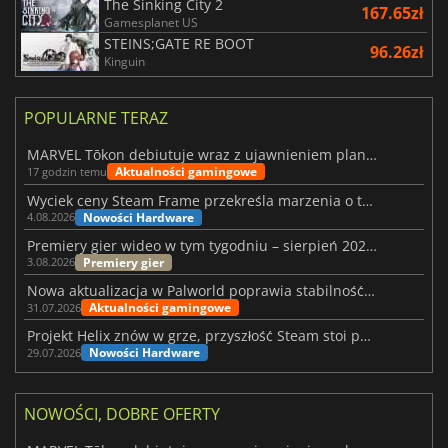
The Sinking City 2
167.65zł
Gamesplanet US
STEINS;GATE RE BOOT
96.26zł
Kinguin
POPULARNE TERAZ
MARVEL Tōkon debiutuje wraz z ujawnieniem planu rozwoju na pierwszy rok
Aktualności gamingowe
17 godzin temu
Wyciek ceny Steam Frame przekreśla marzenia o tanim zestawie VR
Nowości Hardware
4.08.2026
Premiery gier wideo w tym tygodniu – sierpień 2026 r. (32. tydzień)
Premiery gier
3.08.2026
Nowa aktualizacja w Palworld poprawia stabilność Sunreach i walk z bossami
Aktualności gamingowe
31.07.2026
Projekt Helix znów w grze, przyszłość Steam stoi pod znakiem zapytania
Nowości Hardware
29.07.2026
NOWOŚCI, DOBRE OFERTY