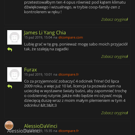
przetestowałbym ten 4 opus również pod kątem klimatu
dźwiękowego i wizualnego, w trybie coop-family-zen z
kontrolerem w ręku !
Zobacz oryginał
James Li Yang Chia
15 paź 2019, 15:04
na
dlcompare.com
Lubię grać w tę grę, ponieważ mogę sabo moich przyjaciół
tak, że szaleją na zagadki
Zobacz oryginał
Furax
15 paź 2019, 10:01
na
dlcompare.fr
Co za przyjemność zobaczyć 4 odcinek Trine! Od lipca
2009 roku, a więc już 10 lat, licencja ta pozwala nam na
ucieczkę w wystawne światy baśni, aby zapomnieć trochę
o codziennej rutynie. Jakże miło będzie mi ożywić moją
dziecięcą duszę wraz z moim małym plemieniem w tym 4
odcinku! &lt;3&lt;3
Zobacz oryginał
AlessioDaVinci
13 paź 2019, 15:35
na
dlcompare.fr