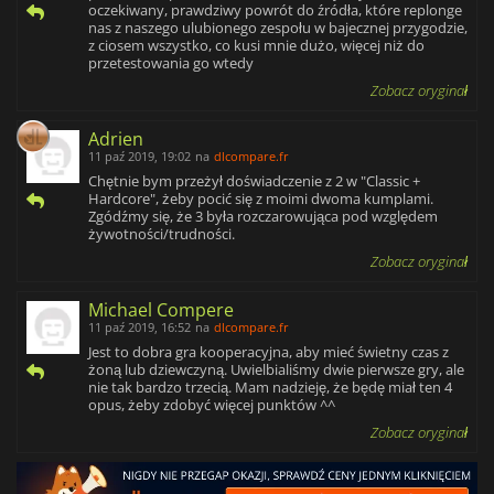
oczekiwany, prawdziwy powrót do źródła, które replonge
nas z naszego ulubionego zespołu w bajecznej przygodzie,
z ciosem wszystko, co kusi mnie dużo, więcej niż do
przetestowania go wtedy
Zobacz oryginał
Adrien
11 paź 2019, 19:02
na
dlcompare.fr
Chętnie bym przeżył doświadczenie z 2 w "Classic +
Hardcore", żeby pocić się z moimi dwoma kumplami.
Zgódźmy się, że 3 była rozczarowująca pod względem
żywotności/trudności.
Zobacz oryginał
Michael Compere
11 paź 2019, 16:52
na
dlcompare.fr
Jest to dobra gra kooperacyjna, aby mieć świetny czas z
żoną lub dziewczyną. Uwielbialiśmy dwie pierwsze gry, ale
nie tak bardzo trzecią. Mam nadzieję, że będę miał ten 4
opus, żeby zdobyć więcej punktów ^^
Zobacz oryginał