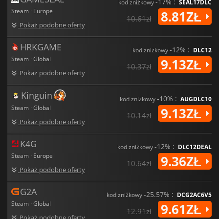
-17% :
kod zniżkowy
SEAL17DLC
Steam · Europe
8.81ZŁ
10.61zł
Pokaż podobne oferty
HRKGAME
-12% :
kod zniżkowy
DLC12
Steam · Global
9.13ZŁ
10.37zł
Pokaż podobne oferty
Kinguin
-10% :
kod zniżkowy
AUGDLC10
Steam · Global
9.13ZŁ
10.14zł
Pokaż podobne oferty
K4G
-12% :
kod zniżkowy
DLC12DEAL
Steam · Europe
9.36ZŁ
10.64zł
Pokaż podobne oferty
G2A
-25.57% :
kod zniżkowy
DCG2AC6V5
Steam · Global
9.61ZŁ
12.91zł
Pokaż podobne oferty