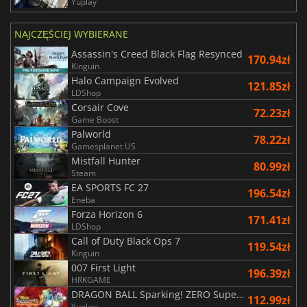
Yuplay
NAJCZĘŚCIEJ WYBIERANE
Assassin's Creed Black Flag Resynced
170.94zł
Kinguin
Halo Campaign Evolved
121.85zł
LDShop
Corsair Cove
72.23zł
Game Boost
Palworld
78.22zł
Gamesplanet US
Mistfall Hunter
80.99zł
Steam
EA SPORTS FC 27
196.54zł
Eneba
Forza Horizon 6
171.41zł
LDShop
Call of Duty Black Ops 7
119.54zł
Kinguin
007 First Light
196.39zł
HRKGAME
DRAGON BALL Sparking! ZERO Super Limit Breaking NEO
112.99zł
Yuplay