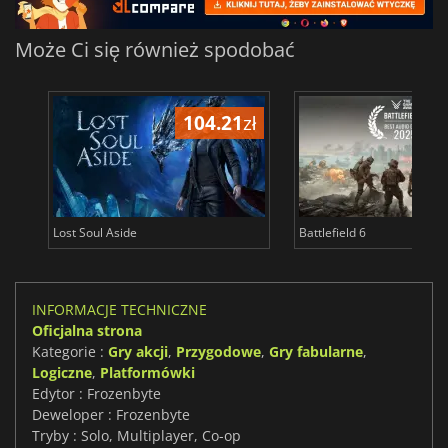
Może Ci się również spodobać
104.21
zł
1
Lost Soul Aside
Battlefield 6
INFORMACJE TECHNICZNE
Oficjalna strona
Kategorie :
Gry akcji
,
Przygodowe
,
Gry fabularne
,
Logiczne
,
Platformówki
Edytor : Frozenbyte
Deweloper : Frozenbyte
Tryby : Solo, Multiplayer, Co-op