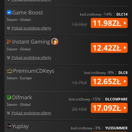
Game Boost
-14% :
kod zniżkowy
DLC14
Steam · Global
11.98ZŁ
13.93zł
Pokaż podobne oferty
Instant Gaming
12.42ZŁ
Steam · Global
Pokaż podobne oferty
PremiumCDKeys
-8% :
kod zniżkowy
DLC8
Steam · Europe
12.65ZŁ
13.75zł
Difmark
-15% :
kod zniżkowy
DLCOMPARE
Steam · Global
17.09ZŁ
20.10zł
Pokaż podobne oferty
Yuplay
-3% :
kod zniżkowy
YU3SUMMER