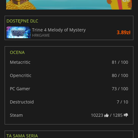
Portugalski
DOSTĘPNE DLC
Trine 4 Melody of Mystery
3.89zł
HRKGAME
OCENA
Metacritic
81 / 100
Opencritic
80 / 100
PC Gamer
73 / 100
Destructoid
7 / 10
Steam
10223
/ 1285
TA SAMA SERIA