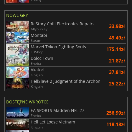
NOWE GRY
ReStory Chill Electronics Repairs
33.98zł
Allyouplay
Montabi
49.49zł
Steam
Marvel Tokon Fighting Souls
175.14zł
LDShop
Doloc Town
21.87zł
Eneba
Akatori
37.81zł
Kinguin
HellSlave 2 Judgment of the Archon
25.22zł
Kinguin
DOSTĘPNE WKRÓTCE
EA SPORTS Madden NFL 27
256.99zł
Eneba
Hell Let Loose Vietnam
118.18zł
Kinguin