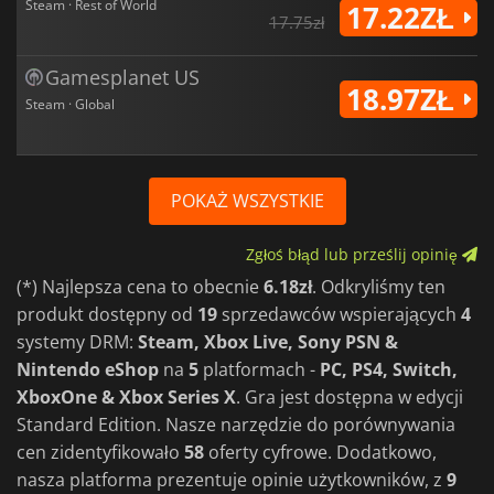
Steam · Rest of World
17.22ZŁ
17.75zł
Gamesplanet US
18.97ZŁ
Steam · Global
POKAŻ WSZYSTKIE
Zgłoś błąd lub prześlij opinię
(*) Najlepsza cena to obecnie
6.18zł
. Odkryliśmy ten
produkt dostępny od
19
sprzedawców wspierających
4
systemy DRM:
Steam, Xbox Live, Sony PSN &
Nintendo eShop
na
5
platformach -
PC, PS4, Switch,
XboxOne & Xbox Series X
. Gra jest dostępna w edycji
Standard Edition. Nasze narzędzie do porównywania
cen zidentyfikowało
58
oferty cyfrowe. Dodatkowo,
nasza platforma prezentuje opinie użytkowników, z
9