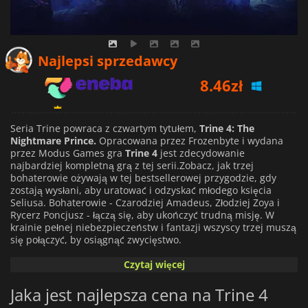
8.46
zł
Najlepsi sprzedawcy
9.13
zł
12.42
zł
Seria Trine powraca z czwartym tytułem,
Trine 4: The
Nightmare Prince.
Opracowana przez Frozenbyte i wydana
przez Modus Games gra
Trine 4
jest zdecydowanie
najbardziej kompletną grą z tej serii.Zobacz, jak trzej
bohaterowie ożywają w tej bestsellerowej przygodzie, gdy
zostają wysłani, aby uratować i odzyskać młodego księcia
Seliusa. Bohaterowie - Czarodziej Amadeus, Złodziej Zoya i
Rycerz Poncjusz - łączą się, aby ukończyć trudną misję. W
krainie pełnej niebezpieczeństw i fantazji wszyscy trzej muszą
się połączyć, by osiągnąć zwycięstwo.
Czytaj więcej
Kogo ratują?
Jaka jest najlepsza cena na Trine 4
Książę Selius ma mroczne sny, a w jego snach potwory
przedostają się do prawdziwego świata i powodują