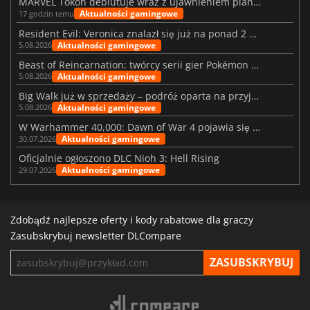
MARVEL Tōkon debiutuje wraz z ujawnieniem planu rozwoju na pierwszy rok
Aktualności gamingowe
17 godzin temu
Resident Evil: Veronica znalazł się już na ponad 2 milionach list życzeń
Aktualności gamingowe
5.08.2026
Beast of Reincarnation: twórcy serii gier Pokémon wkraczają na nową ścieżkę
Aktualności gamingowe
5.08.2026
Big Walk już w sprzedaży – podróż oparta na przyjaźni
Aktualności gamingowe
5.08.2026
W Warhammer 40,000: Dawn of War 4 pojawia się frakcja Nekronów
Aktualności gamingowe
30.07.2026
Oficjalnie ogłoszono DLC Nioh 3: Hell Rising
Aktualności gamingowe
29.07.2026
Zdobądź najlepsze oferty i kody rabatowe dla graczy
Zasubskrybuj newsletter DLCompare