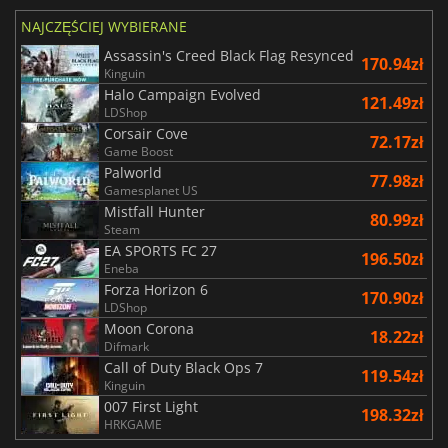
NAJCZĘŚCIEJ WYBIERANE
Assassin's Creed Black Flag Resynced
170.94zł
Kinguin
Halo Campaign Evolved
121.49zł
LDShop
Corsair Cove
72.17zł
Game Boost
Palworld
77.98zł
Gamesplanet US
Mistfall Hunter
80.99zł
Steam
EA SPORTS FC 27
196.50zł
Eneba
Forza Horizon 6
170.90zł
LDShop
Moon Corona
18.22zł
Difmark
Call of Duty Black Ops 7
119.54zł
Kinguin
007 First Light
198.32zł
HRKGAME