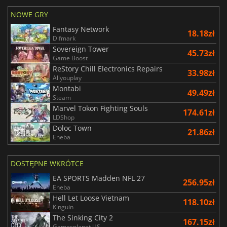
NOWE GRY
Fantasy Network
18.18zł
Difmark
Sovereign Tower
45.73zł
Game Boost
ReStory Chill Electronics Repairs
33.98zł
Allyouplay
Montabi
49.49zł
Steam
Marvel Tokon Fighting Souls
174.61zł
LDShop
Doloc Town
21.86zł
Eneba
DOSTĘPNE WKRÓTCE
EA SPORTS Madden NFL 27
256.95zł
Eneba
Hell Let Loose Vietnam
118.10zł
Kinguin
The Sinking City 2
167.15zł
Gamesplanet US