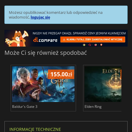
Możesz opublikować komentarz lub odpowiedzieć na
wiadomość,
logując się
Może Ci się również spodobać
155.00
zł
175
Baldur's Gate 3
Elden Ring
INFORMACJE TECHNICZNE