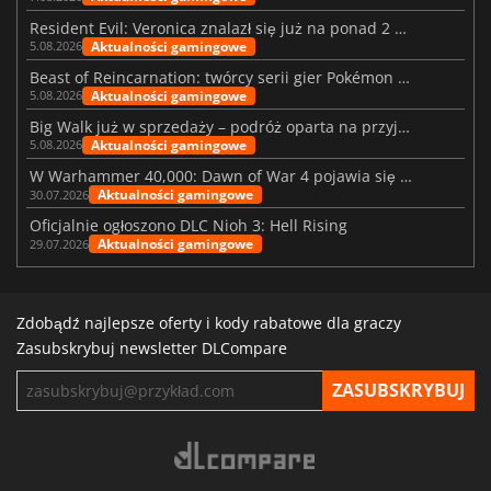
Resident Evil: Veronica znalazł się już na ponad 2 milionach list życzeń
Aktualności gamingowe
5.08.2026
Beast of Reincarnation: twórcy serii gier Pokémon wkraczają na nową ścieżkę
Aktualności gamingowe
5.08.2026
Big Walk już w sprzedaży – podróż oparta na przyjaźni
Aktualności gamingowe
5.08.2026
W Warhammer 40,000: Dawn of War 4 pojawia się frakcja Nekronów
Aktualności gamingowe
30.07.2026
Oficjalnie ogłoszono DLC Nioh 3: Hell Rising
Aktualności gamingowe
29.07.2026
Zdobądź najlepsze oferty i kody rabatowe dla graczy
Zasubskrybuj newsletter DLCompare