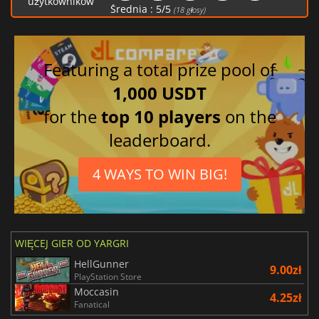
użytkowników
Średnia :
5
/
5
(
18
głosy)
Featuring a total prize pool of
1,000 USDT
for the
top 10 players
on the
leaderboard.
4 WAYS TO WIN BIG!
WIĘCEJ GIER OD YARGRI
HellGunner
9.00zł
PlayStation Store
Moccasin
4.25zł
Fanatical