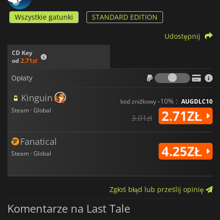
Wszystkie gatunki
STANDARD EDITION
Udostępnij
CD Key
od
2.71zł
Opłaty
Opłaty
Kinguin
-10% :
kod zniżkowy
AUGDLC10
Steam · Global
2.71ZŁ
3.01zł
Fanatical
4.25ZŁ
Steam · Global
Zgłoś błąd lub prześlij opinię
Komentarze na Last Tale