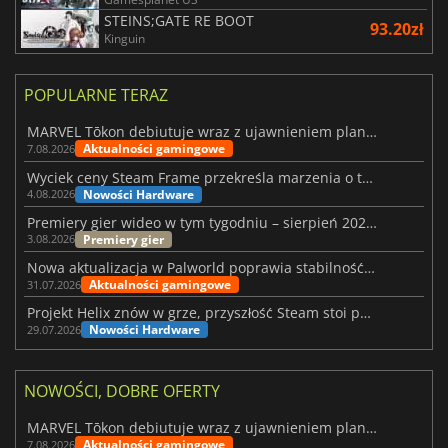
STEINS;GATE RE BOOT
93.20zł
Kinguin
POPULARNE TERAZ
MARVEL Tōkon debiutuje wraz z ujawnieniem planu rozwoju na pierwszy rok
Aktualności gamingowe
7.08.2026
Wyciek ceny Steam Frame przekreśla marzenia o tanim zestawie VR
Nowości Hardware
4.08.2026
Premiery gier wideo w tym tygodniu – sierpień 2026 r. (32. tydzień)
Premiery gier
3.08.2026
Nowa aktualizacja w Palworld poprawia stabilność Sunreach i walk z bossami
Aktualności gamingowe
31.07.2026
Projekt Helix znów w grze, przyszłość Steam stoi pod znakiem zapytania
Nowości Hardware
29.07.2026
NOWOŚCI, DOBRE OFERTY
MARVEL Tōkon debiutuje wraz z ujawnieniem planu rozwoju na pierwszy rok
Aktualności gamingowe
7.08.2026