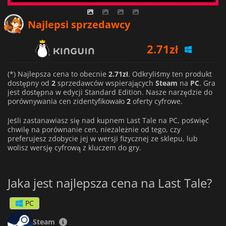
Najlepsi sprzedawcy
2.71
zł
4.25
zł
(*) Najlepsza cena to obecnie
2.71zł
. Odkryliśmy ten produkt
dostępny od
2
sprzedawców wspierających
Steam
na
PC
. Gra
jest dostępna w edycji Standard Edition. Nasze narzędzie do
porównywania cen zidentyfikowało
2
oferty cyfrowe.
Jeśli zastanawiasz się nad kupnem Last Tale na PC, poświęć
chwilę na porównanie cen, niezależnie od tego, czy
preferujesz zdobycie jej w wersji fizycznej ze sklepu, lub
wolisz wersję cyfrową z kluczem do gry.
Jaka jest najlepsza cena na Last Tale?
PC
Steam