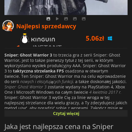
5.06
zł
Najlepsi sprzedawcy
5.55
zł
5.69
zł
Sniper: Ghost Warrior 3
to trzecia gra z serii Sniper: Ghost
Warrior, jest to także pierwszy tytuł z tej serii, w którym
wykorzystano wysiłek produkcyjny AAA. Sniper: Ghost Warrior
3 to
taktyczna strzelanka FPS
osadzona w otwartym
świecie. Ten Sniper: Ghost Warrior ma na celu wprowadzenie
do serii
nowych i ekscytujących funkcji,
a także doskonałej jakości.
Sniper: Ghost Warrior 3
zostanie wydany na PlayStation 4, Xbox
One i Microsoft Windows na całym świecie
4 kwietnia 2017 r.
Sniper: Ghost Warrior 3 wyśle ​​Cię za linie wroga w tej
najlepszej strzelance dla wielu graczy, a Ty zdecydujesz jakich
metod użyć, aby poradzić sobie z wrogami. Zakończ misje w
dowolny sposób, który uznasz za konieczny, i przeżyj w tym
Czytaj więcej
trudnym, otwartym świecie. Dla graczy, którzy lubią
utrzymywać dystans między sobą a wrogami, Sniper: Ghost
Jaka jest najlepsza cena na Sniper
Warrior 3 pozwala doświadczyć prawdziwego doświadczenia