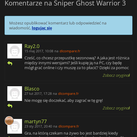
Komentarze na Sniper Ghost Warrior 3
Możesz opublikować komentarz lub odpowiedzieć na
wiadomość,
logując się
Ray2.0
15 maj 2017, 10:08
na
dlcompare.fr
Cześć, co chcesz przepustkę sezonową? A jaka jest różnica
między innymi wersjami? Jeśli kupię ją na PC, czy będę
mógł grać online i czy muszę za to płacić? Dzięki za pomoc
Zobacz oryginał
Blasco
27 lut 2017, 17:28
na
dlcompare.fr
Nie mogę się doczekać, aby zagrać w tę grę!
Zobacz oryginał
martyn77
23 sty 2017, 20:40
na
dlcompare.fr
Gra, na którą czekam na żywo bo jest bardziej kiedy