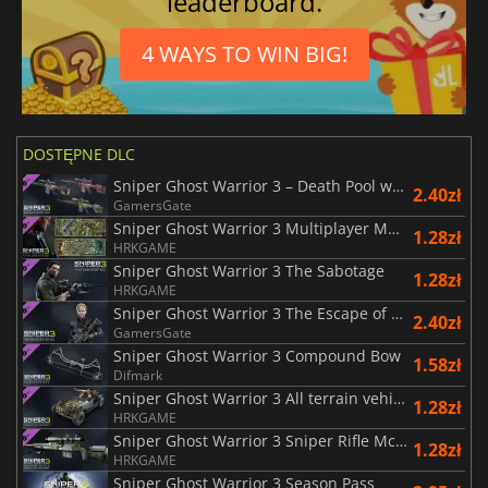
leaderboard.
4 WAYS TO WIN BIG!
DOSTĘPNE DLC
Sniper Ghost Warrior 3 – Death Pool weapon skin pack
2.40zł
GamersGate
Sniper Ghost Warrior 3 Multiplayer Map Pack
1.28zł
HRKGAME
Sniper Ghost Warrior 3 The Sabotage
1.28zł
HRKGAME
Sniper Ghost Warrior 3 The Escape of Lydia
2.40zł
GamersGate
Sniper Ghost Warrior 3 Compound Bow
1.58zł
Difmark
Sniper Ghost Warrior 3 All terrain vehicle
1.28zł
HRKGAME
Sniper Ghost Warrior 3 Sniper Rifle McMillan TAC 338A
1.28zł
HRKGAME
Sniper Ghost Warrior 3 Season Pass