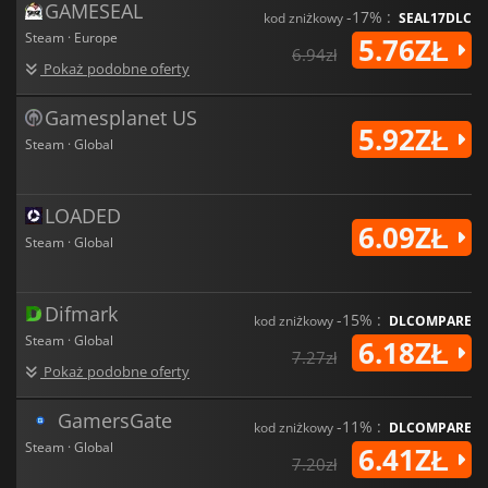
GAMESEAL
-17% :
kod zniżkowy
SEAL17DLC
Steam · Europe
5.76ZŁ
6.94zł
Pokaż podobne oferty
Gamesplanet US
5.92ZŁ
Steam · Global
LOADED
6.09ZŁ
Steam · Global
Difmark
-15% :
kod zniżkowy
DLCOMPARE
Steam · Global
6.18ZŁ
7.27zł
Pokaż podobne oferty
GamersGate
-11% :
kod zniżkowy
DLCOMPARE
Steam · Global
6.41ZŁ
7.20zł