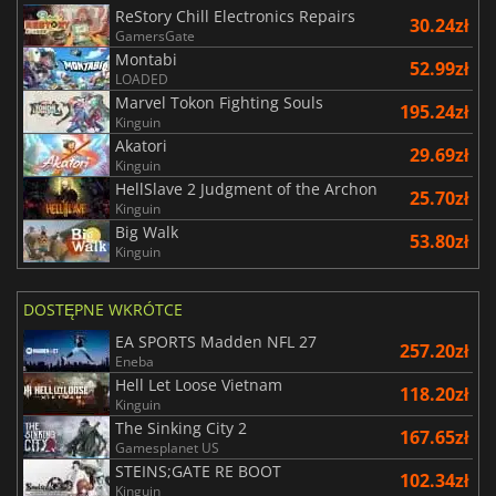
ReStory Chill Electronics Repairs
30.24zł
GamersGate
Montabi
52.99zł
LOADED
Marvel Tokon Fighting Souls
195.24zł
Kinguin
Akatori
29.69zł
Kinguin
HellSlave 2 Judgment of the Archon
25.70zł
Kinguin
Big Walk
53.80zł
Kinguin
DOSTĘPNE WKRÓTCE
EA SPORTS Madden NFL 27
257.20zł
Eneba
Hell Let Loose Vietnam
118.20zł
Kinguin
The Sinking City 2
167.65zł
Gamesplanet US
STEINS;GATE RE BOOT
102.34zł
Kinguin