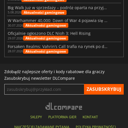
Big Walk już w sprzedaży – podróż oparta na przyjaźni
Aktualności gamingowe
5.08.2026
W Warhammer 40,000: Dawn of War 4 pojawia się frakcja Nekronów
Aktualności gamingowe
30.07.2026
Oficjalnie ogłoszono DLC Nioh 3: Hell Rising
Aktualności gamingowe
29.07.2026
Forsaken Realms: Vahrin’s Call trafia na rynek po dziesięciu latach prac
Aktualności gamingowe
28.07.2026
Zdobądź najlepsze oferty i kody rabatowe dla graczy
Zasubskrybuj newsletter DLCompare
SKLEPY
PLATFORMA GIER
KONTAKT
NAJCZĘŚCIEJ ZADAWANE PYTANIA
POLITYKA PRYWATNOŚCI