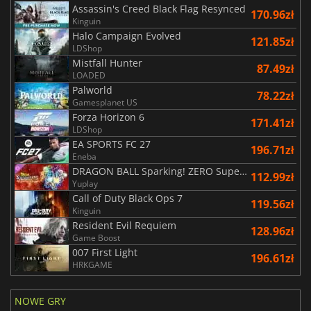
Assassin's Creed Black Flag Resynced
170.96zł
Kinguin
Halo Campaign Evolved
121.85zł
LDShop
Mistfall Hunter
87.49zł
LOADED
Palworld
78.22zł
Gamesplanet US
Forza Horizon 6
171.41zł
LDShop
EA SPORTS FC 27
196.71zł
Eneba
DRAGON BALL Sparking! ZERO Super Limit Breaking NEO
112.99zł
Yuplay
Call of Duty Black Ops 7
119.56zł
Kinguin
Resident Evil Requiem
128.96zł
Game Boost
007 First Light
196.61zł
HRKGAME
NOWE GRY