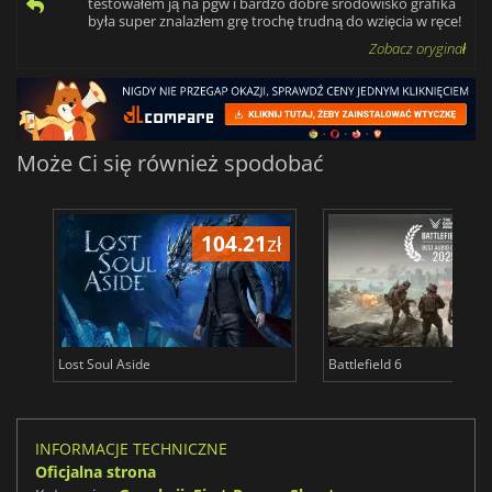
testowałem ją na pgw i bardzo dobre środowisko grafika
była super znalazłem grę trochę trudną do wzięcia w ręce!
Zobacz oryginał
Może Ci się również spodobać
104.21
zł
1
Lost Soul Aside
Battlefield 6
INFORMACJE TECHNICZNE
Oficjalna strona