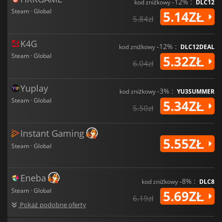
-12% :
kod zniżkowy
DLC12
Steam · Global
5.14ZŁ
5.84zł
K4G
-12% :
kod zniżkowy
DLC12DEAL
Steam · Global
5.32ZŁ
6.04zł
Yuplay
-3% :
kod zniżkowy
YU3SUMMER
Steam · Global
5.34ZŁ
5.50zł
Instant Gaming
5.55ZŁ
Steam · Global
Eneba
-8% :
kod zniżkowy
DLC8
Steam · Global
5.69ZŁ
6.19zł
Pokaż podobne oferty