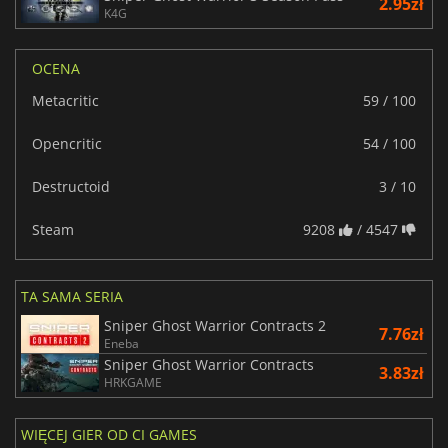
2.95zł
K4G
OCENA
Metacritic
59 / 100
Opencritic
54 / 100
Destructoid
3 / 10
Steam
9208
/ 4547
TA SAMA SERIA
Sniper Ghost Warrior Contracts 2
7.76zł
Eneba
Sniper Ghost Warrior Contracts
3.83zł
HRKGAME
WIĘCEJ GIER OD CI GAMES