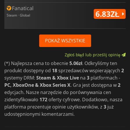
Fanatical
6.83ZŁ
Steam · Global
POKAŻ WSZYSTKIE
Zgłoś błąd lub prześlij opinię
(*) Najlepsza cena to obecnie
5.06zł
. Odkryliśmy ten
produkt dostępny od
18
sprzedawców wspierających
2
systemy DRM:
Steam & Xbox Live
na
3
platformach -
PC, XboxOne & Xbox Series X
. Gra jest dostępna w
2
edycjach. Nasze narzędzie do porównywania cen
zidentyfikowało
172
oferty cyfrowe. Dodatkowo, nasza
platforma prezentuje opinie użytkowników, z
3
już
udostępnionymi komentarzami.