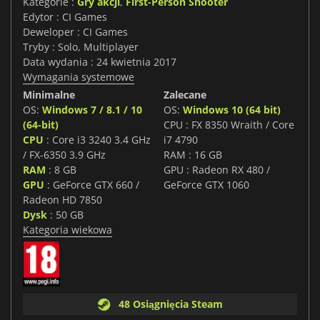
Kategorie :
Gry akcji
,
First-Person Shooter
Edytor : CI Games
Deweloper : CI Games
Tryby : Solo, Multiplayer
Data wydania : 24 kwietnia 2017
Wymagania systemowe
Minimalne
Zalecane
OS:
Windows 7 / 8.1 / 10
OS:
Windows 10 (64 bit)
(64-bit)
CPU : FX 8350 Wraith / Core
CPU
: Core i3 3240 3.4 GHz
i7 4790
/ FX-6350 3.9 GHz
RAM : 16 GB
RAM
: 8 GB
GPU : Radeon RX 480 /
GPU
: GeForce GTX 660 /
GeForce GTX 1060
Radeon HD 7850
Dysk
: 50 GB
Kategoria wiekowa
48 Osiągnięcia Steam