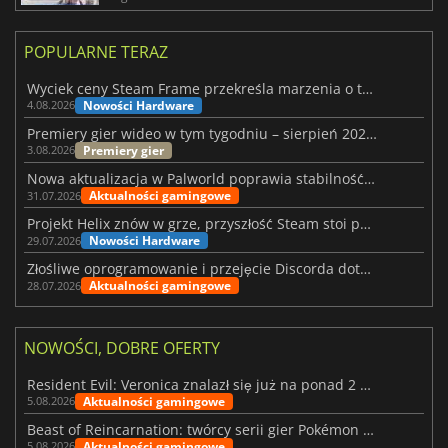
POPULARNE TERAZ
Wyciek ceny Steam Frame przekreśla marzenia o tanim zestawie VR
Nowości Hardware
4.08.2026
Premiery gier wideo w tym tygodniu – sierpień 2026 r. (32. tydzień)
Premiery gier
3.08.2026
Nowa aktualizacja w Palworld poprawia stabilność Sunreach i walk z bossami
Aktualności gamingowe
31.07.2026
Projekt Helix znów w grze, przyszłość Steam stoi pod znakiem zapytania
Nowości Hardware
29.07.2026
Złośliwe oprogramowanie i przejęcie Discorda dotknęły Meccha Chameleon
Aktualności gamingowe
28.07.2026
NOWOŚCI, DOBRE OFERTY
Resident Evil: Veronica znalazł się już na ponad 2 milionach list życzeń
Aktualności gamingowe
5.08.2026
Beast of Reincarnation: twórcy serii gier Pokémon wkraczają na nową ścieżkę
Aktualności gamingowe
5.08.2026