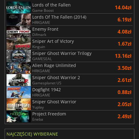
Lords of the Fallen
14.04zł
Game Boost
Lords Of The Fallen (2014)
6.19zł
HRKGAME
Enemy Front
4.08zł
Difmark
Sniper Art of Victory
1.67zł
Kinguin
Sniper Ghost Warrior Trilogy
13.16zł
GAMESEAL
Alien Rage Unlimited
3.50zł
HRKGAME
Sniper Ghost Warrior 2
2.61zł
Gamesplanet US
Dogfight 1942
0.88zł
HRKGAME
Sniper Ghost Warrior
2.05zł
Yuplay
Project Freedom
2.49zł
Eneba
NAJCZĘŚCIEJ WYBIERANE