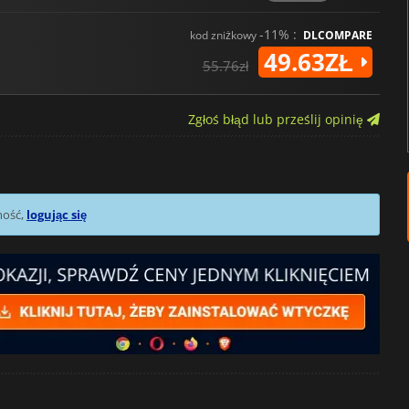
-11% :
kod zniżkowy
DLCOMPARE
49.63ZŁ
55.76zł
Zgłoś błąd lub prześlij opinię
mość,
logując się