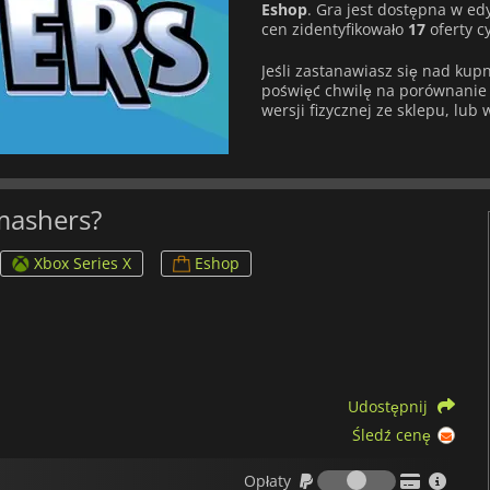
Eshop
. Gra jest dostępna w e
cen zidentyfikowało
17
oferty c
Jeśli zastanawiasz się nad ku
poświęć chwilę na porównanie c
wersji fizycznej ze sklepu, lub
Smashers?
Xbox Series X
Eshop
Udostępnij
Śledź cenę
Opłaty
Opłaty