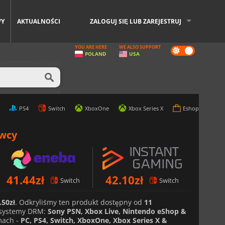
WY
AKTUALNOŚCI
ZALOGUJ SIĘ LUB ZAREJESTRUJ
YOU ARE HERE
WE ALSO SUPPORT
Dark
POLAND
USA
mode
PS4
Switch
XboxOne
Xbox Series X
Eshop
awcy
41.44
zł
42.10
zł
Switch
Switch
.50zł
. Odkryliśmy ten produkt dostępny od
11
systemy DRM:
Sony PSN, Xbox Live, Nintendo eShop &
mach -
PC, PS4, Switch, XboxOne, Xbox Series X &