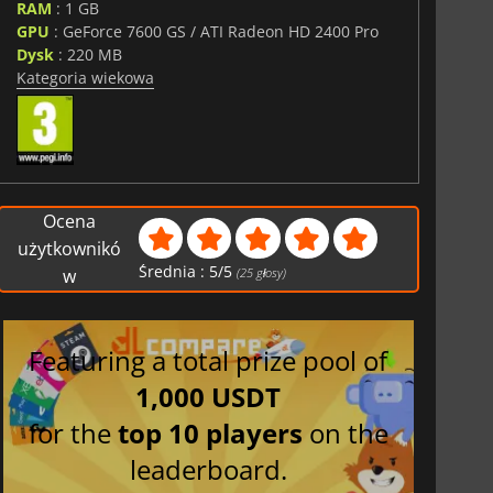
RAM
: 1 GB
GPU
: GeForce 7600 GS / ATI Radeon HD 2400 Pro
Dysk
: 220 MB
Kategoria wiekowa
Ocena
użytkownikó
Średnia :
5
/
5
w
(
25
głosy)
Featuring a total prize pool of
1,000 USDT
for the
top 10 players
on the
leaderboard.