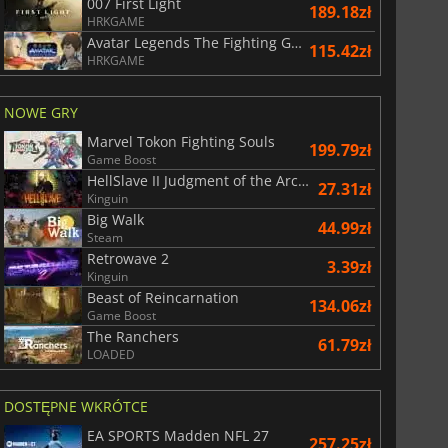
007 First Light
189.18zł
HRKGAME
Avatar Legends The Fighting Game
115.42zł
HRKGAME
NOWE GRY
Marvel Tokon Fighting Souls
199.79zł
Game Boost
HellSlave II Judgment of the Archon
27.31zł
Kinguin
Big Walk
44.99zł
Steam
Retrowave 2
3.39zł
Kinguin
Beast of Reincarnation
134.06zł
Game Boost
The Ranchers
61.79zł
LOADED
DOSTĘPNE WKRÓTCE
EA SPORTS Madden NFL 27
257.25zł