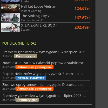
Eneba
Hell Let Loose Vietnam
124.67zł
Instant Gaming
The Sinking City 2
167.67zł
Gamesplanet US
STEINS;GATE RE BOOT
202.49zł
Steam
POPULARNE TERAZ
Premiery gier wideo w tym tygodniu – sierpień 2026 r. (32. tydzień)
Premiery gier
3.08.2026
Nowa aktualizacja w Palworld poprawia stabilność Sunreach i walk z bossami
Aktualności gamingowe
31.07.2026
Projekt Helix znów w grze, przyszłość Steam stoi pod znakiem zapytania
Nowości Hardware
29.07.2026
Złośliwe oprogramowanie i przejęcie Discorda dotknęły Meccha Chameleon
Aktualności gamingowe
28.07.2026
Premiery gier wideo w tym tygodniu – lipiec 2026 r. (tydzień 31)
Premiery gier
28.07.2026