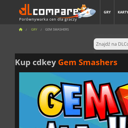
GRY
KARTY
Porównywarka cen dla graczy
GRY
GEM SMASHERS
Kup cdkey
Gem Smashers