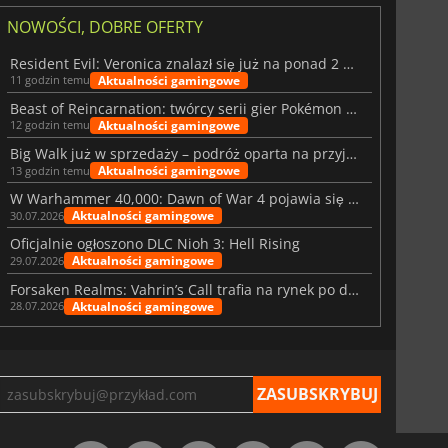
NOWOŚCI, DOBRE OFERTY
Resident Evil: Veronica znalazł się już na ponad 2 milionach list życzeń
Aktualności gamingowe
11 godzin temu
Beast of Reincarnation: twórcy serii gier Pokémon wkraczają na nową ścieżkę
Aktualności gamingowe
12 godzin temu
Big Walk już w sprzedaży – podróż oparta na przyjaźni
Aktualności gamingowe
13 godzin temu
W Warhammer 40,000: Dawn of War 4 pojawia się frakcja Nekronów
Aktualności gamingowe
30.07.2026
Oficjalnie ogłoszono DLC Nioh 3: Hell Rising
Aktualności gamingowe
29.07.2026
Forsaken Realms: Vahrin’s Call trafia na rynek po dziesięciu latach prac
Aktualności gamingowe
28.07.2026