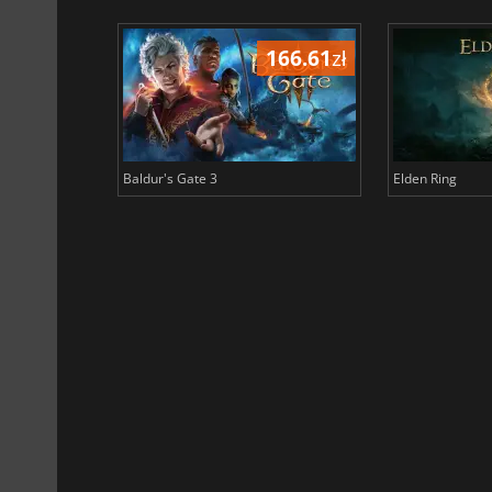
189.18
zł
166.61
zł
Baldur's Gate 3
Elden Ring