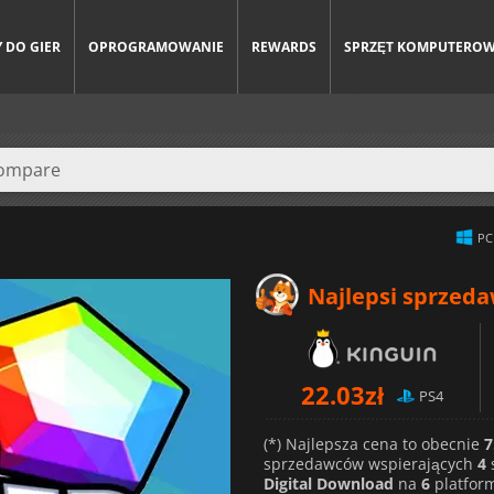
 DO GIER
OPROGRAMOWANIE
REWARDS
SPRZĘT KOMPUTERO
PC
Najlepsi sprzed
22.03
zł
PS4
(*) Najlepsza cena to obecnie
7
sprzedawców wspierających
4
Digital Download
na
6
platfor