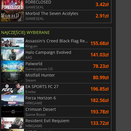
FORECLOSED
3.42zł
GAMESEAL
Morbid The Seven Acolytes
2.91zł
GAMESEAL
NAJCZĘŚCIEJ WYBIERANE
Assassin's Creed Black Flag Resynced
155.68zł
Kinguin
Halo Campaign Evolved
141.03zł
K4G
Palworld
78.23zł
Gamesplanet US
Mistfall Hunter
80.99zł
Steam
EA SPORTS FC 27
196.85zł
Eneba
Forza Horizon 6
182.56zł
HRKGAME
Crimson Desert
193.78zł
Game Boost
Resident Evil Requiem
133.72zł
HRKGAME