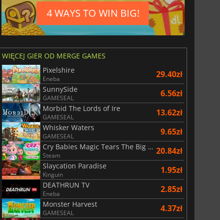
4 WAYS TO WIN BIG!
29.06
zł
66.66
zł
WIĘCEJ GIER OD MERGE GAMES
Pixelshire
29.40zł
Eneba
War WARHAMMER 3
Lies Of P
SunnySide
6.56zł
GAMESEAL
Morbid The Lords of Ire
13.62zł
GAMESEAL
Whisker Waters
9.65zł
GAMESEAL
Cry Babies Magic Tears The Big Game
20.84zł
Steam
Slaycation Paradise
1.95zł
Kinguin
DEATHRUN TV
2.85zł
Eneba
Monster Harvest
4.37zł
GAMESEAL