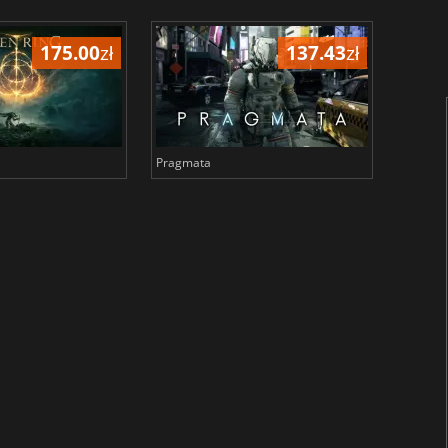
175.00
zł
137.43
zł
Pragmata
Total 