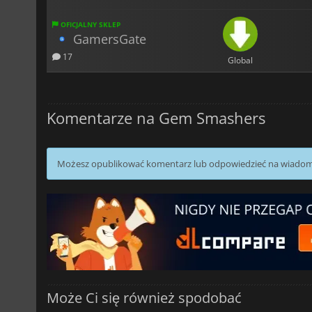
OFICJALNY SKLEP
GamersGate
17
Global
Komentarze na Gem Smashers
Możesz opublikować komentarz lub odpowiedzieć na wiado
Może Ci się również spodobać