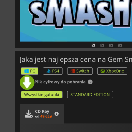
Jaka jest najlepsza cena na Gem 
PC
PS4
Switch
XboxOne
Plik cyfrowy do pobrania
Wszystkie gatunki
STANDARD EDITION
CD Key
od
49.63zł