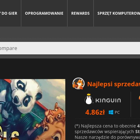
 DO GIER
OPROGRAMOWANIE
REWARDS
SPRZĘT KOMPUTERO
Najlepsi sprzed
4.86
zł
PC
(*) Najlepsza cena to obecnie
4
sprzedawców wspierających
S
Nasze narzędzie do porównywa