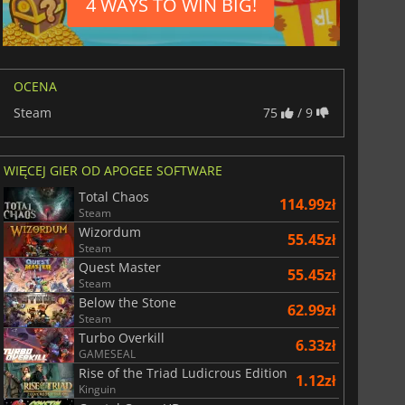
4 WAYS TO WIN BIG!
OCENA
Steam
75
/ 9
WIĘCEJ GIER OD APOGEE SOFTWARE
Total Chaos
114.99zł
Steam
Wizordum
55.45zł
Steam
Quest Master
55.45zł
Steam
Below the Stone
62.99zł
Steam
Turbo Overkill
6.33zł
GAMESEAL
Rise of the Triad Ludicrous Edition
1.12zł
Kinguin