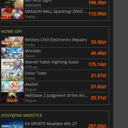
007 First Light
196.39zł
HRKGAME
DRAGON BALL Sparking! ZERO Super Limit Breaking NEO
112.99zł
Yuplay
NOWE GRY
ReStory Chill Electronics Repairs
33.06zł
Eneba
Montabi
49.49zł
Steam
Marvel Tokon Fighting Souls
175.14zł
LDShop
Doloc Town
21.87zł
Eneba
Akatori
37.82zł
Kinguin
HellSlave 2 Judgment of the Archon
25.51zł
Kinguin
DOSTĘPNE WKRÓTCE
EA SPORTS Madden NFL 27
257.03zł