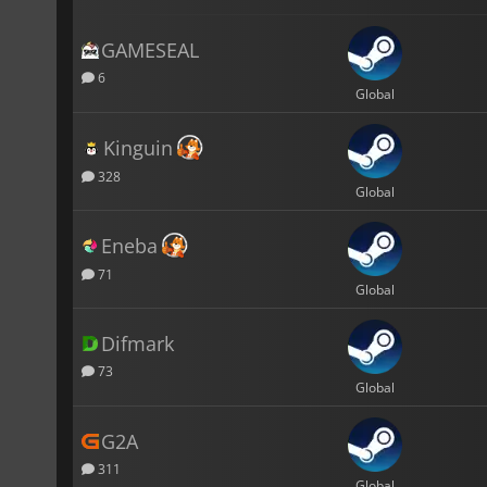
GAMESEAL
6
Global
Kinguin
328
Global
Eneba
71
Global
Difmark
73
Global
G2A
311
Global