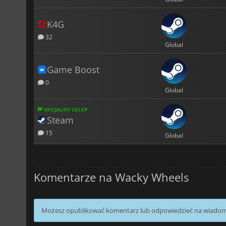
K4G
32
Global
Game Boost
0
Global
OFICJALNY SKLEP
Steam
15
Global
Komentarze na Wacky Wheels
Możesz opublikować komentarz lub odpowiedzieć na wiado