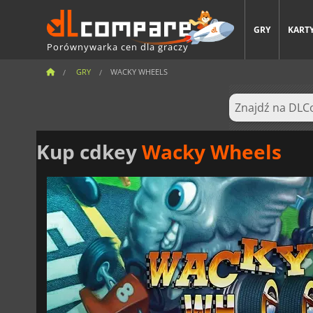
GRY
KARTY
Porównywarka cen dla graczy
GRY
WACKY WHEELS
Kup cdkey
Wacky Wheels