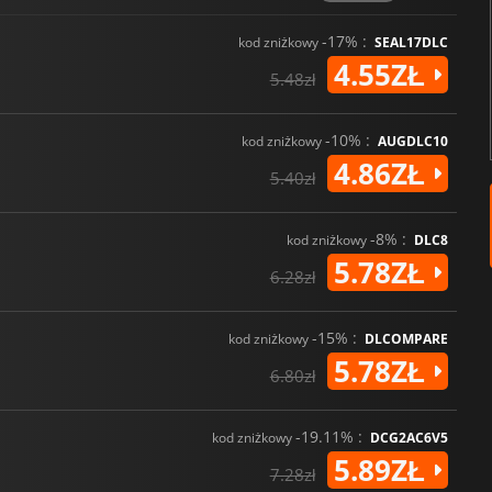
-17% :
kod zniżkowy
SEAL17DLC
4.55ZŁ
5.48zł
-10% :
kod zniżkowy
AUGDLC10
4.86ZŁ
5.40zł
-8% :
kod zniżkowy
DLC8
5.78ZŁ
6.28zł
-15% :
kod zniżkowy
DLCOMPARE
5.78ZŁ
6.80zł
-19.11% :
kod zniżkowy
DCG2AC6V5
5.89ZŁ
7.28zł