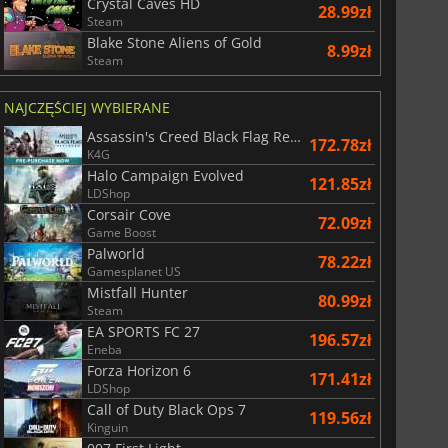
Crystal Caves HD
28.99zł
Steam
Blake Stone Aliens of Gold
8.99zł
Steam
NAJCZĘŚCIEJ WYBIERANE
Assassin's Creed Black Flag Resynced
172.78zł
K4G
Halo Campaign Evolved
121.85zł
LDShop
Corsair Cove
72.09zł
29.01
zł
66.54
zł
Game Boost
Palworld
78.22zł
Gamesplanet US
Mistfall Hunter
80.99zł
Steam
EA SPORTS FC 27
196.57zł
War WARHAMMER 3
Lies Of P
Eneba
Forza Horizon 6
171.41zł
LDShop
Call of Duty Black Ops 7
119.56zł
Kinguin