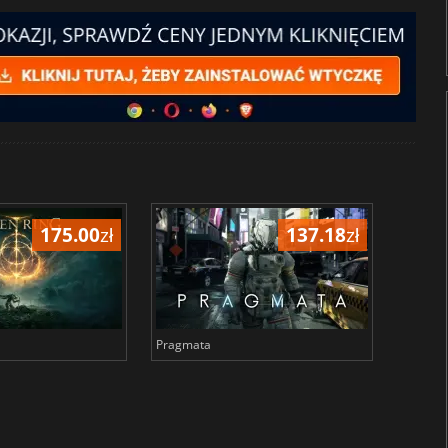
175.00
zł
137.18
zł
Pragmata
Total 