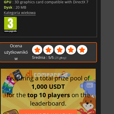
GPU
: 3D graphics card compatible with DirectX 7
Dysk
: 20 MB
Kategoria wiekowa
Ocena
użytkownikó
Średnia :
5
/
5
w
(
25
głosy)
Featuring a total prize pool of
1,000 USDT
for the
top 10 players
on the
leaderboard.