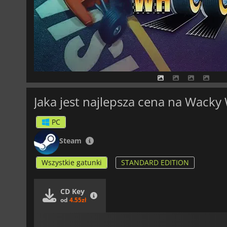
Jaka jest najlepsza cena na Wacky
PC
Steam
Wszystkie gatunki
STANDARD EDITION
CD Key
od
4.55zł