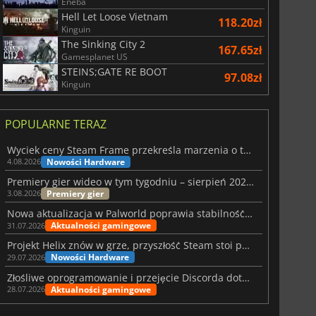
Eneba
Hell Let Loose Vietnam
118.20zł
Kinguin
The Sinking City 2
167.65zł
Gamesplanet US
STEINS;GATE RE BOOT
97.08zł
Kinguin
POPULARNE TERAZ
Wyciek ceny Steam Frame przekreśla marzenia o tanim zestawie VR
Nowości Hardware
4.08.2026
Premiery gier wideo w tym tygodniu – sierpień 2026 r. (32. tydzień)
Premiery gier
3.08.2026
Nowa aktualizacja w Palworld poprawia stabilność Sunreach i walk z bossami
Aktualności gamingowe
31.07.2026
Projekt Helix znów w grze, przyszłość Steam stoi pod znakiem zapytania
Nowości Hardware
29.07.2026
Złośliwe oprogramowanie i przejęcie Discorda dotknęły Meccha Chameleon
Aktualności gamingowe
28.07.2026