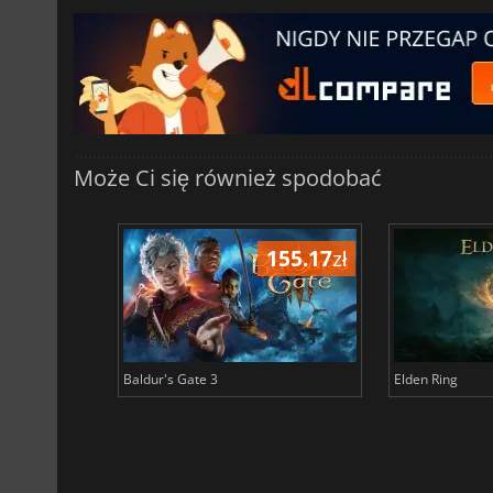
Może Ci się również spodobać
196.39
zł
155.17
zł
Baldur's Gate 3
Elden Ring