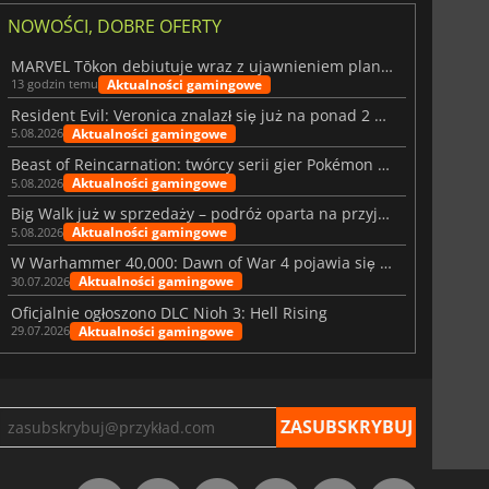
NOWOŚCI, DOBRE OFERTY
MARVEL Tōkon debiutuje wraz z ujawnieniem planu rozwoju na pierwszy rok
Aktualności gamingowe
13 godzin temu
Resident Evil: Veronica znalazł się już na ponad 2 milionach list życzeń
Aktualności gamingowe
5.08.2026
Beast of Reincarnation: twórcy serii gier Pokémon wkraczają na nową ścieżkę
Aktualności gamingowe
5.08.2026
Big Walk już w sprzedaży – podróż oparta na przyjaźni
Aktualności gamingowe
5.08.2026
W Warhammer 40,000: Dawn of War 4 pojawia się frakcja Nekronów
Aktualności gamingowe
30.07.2026
Oficjalnie ogłoszono DLC Nioh 3: Hell Rising
Aktualności gamingowe
29.07.2026