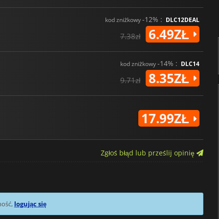
-12% :
kod zniżkowy
DLC12DEAL
6.49ZŁ
7.38zł
-14% :
kod zniżkowy
DLC14
8.35ZŁ
9.71zł
17.99ZŁ
Zgłoś błąd lub prześlij opinię
mość,
logując się