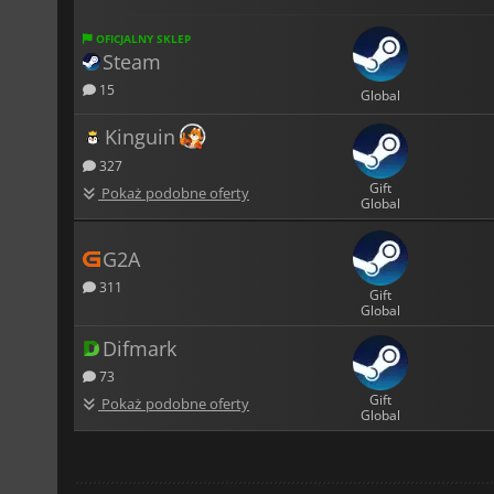
OFICJALNY SKLEP
Steam
15
Global
Kinguin
327
Gift
Pokaż podobne oferty
Global
G2A
311
Gift
Global
Difmark
73
Gift
Pokaż podobne oferty
Global