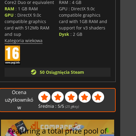
Core2 Duo or equivalent
RAM : 4 GB
RAM
: 1 GB RAM
GPU : DirectX 9.0c
GPU
: DirectX 9.0c
compatible graphics
compatible graphics
card with 1GB RAM and
card with 512Mb RAM
support for v3 shaders
and sup
Dysk
: 2 GB
Kategoria wiekowa
50 Osiągnięcia Steam
Ocena
użytkownikó
Średnia :
5
/
5
w
(
25
głosy)
Featuring a total prize pool of