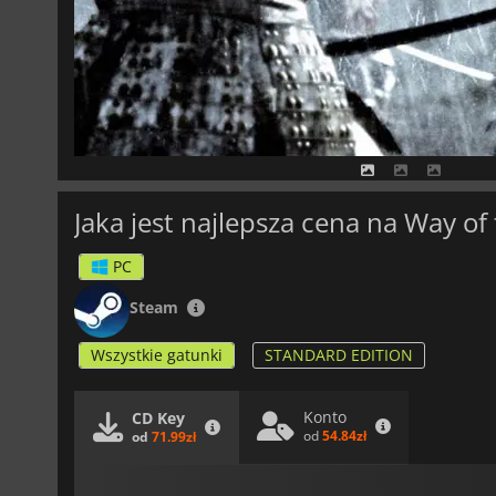
Jaka jest najlepsza cena na Way of
PC
Steam
Wszystkie gatunki
STANDARD EDITION
Konto
CD Key
od
54.84zł
od
71.99zł