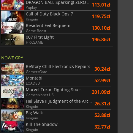
DRAGON BALL Sparking! ZERO Super Limit Breaking NEO
113.01zł
Yuplay
Call of Duty Black Ops 7
119.75zł
Kinguin
Resident Evil Requiem
130.10zł
Game Boost
007 First Light
196.86zł
HRKGAME
NOWE GRY
ReStory Chill Electronics Repairs
30.24zł
GamersGate
Montabi
52.99zł
LOADED
Marvel Tokon Fighting Souls
201.09zł
Gamesplanet US
HellSlave II Judgment of the Archon
26.31zł
Kinguin
Big Walk
53.88zł
Kinguin
Kill The Shadow
32.77zł
Kinguin