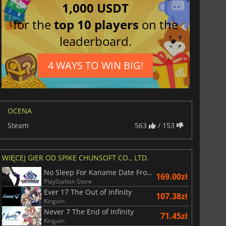
1,000 USDT
for the
top 10 players
on the
leaderboard.
4 WAYS TO WIN BIG!
OCENA
Steam
563
/ 153
WIĘCEJ GIER OD SPIKE CHUNSOFT CO., LTD.
156.57
zł
175.00
zł
No Sleep For Kaname Date From AI The Somnium Files
169.00zł
PlayStation Store
Ever 17 The Out of Infinity
107.38zł
Kinguin
Never 7 The End of Infinity
71.45zł
Kinguin