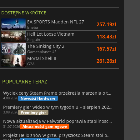
DOSTĘPNE WKRÓTCE
EA SPORTS Madden NFL 27
257.19zł
Eneba
Hell Let Loose Vietnam
118.43zł
Kinguin
The Sinking City 2
167.57zł
Gamesplanet US
Mortal Shell II
261.26zł
G2A
POPULARNE TERAZ
Wyciek ceny Steam Frame przekreśla marzenia o tanim zestawie VR
Nowości Hardware
4.08.2026
Premiery gier wideo w tym tygodniu – sierpień 2026 r. (32. tydzień)
Premiery gier
3.08.2026
Nowa aktualizacja w Palworld poprawia stabilność Sunreach i walk z bossami
Aktualności gamingowe
31.07.2026
Projekt Helix znów w grze, przyszłość Steam stoi pod znakiem zapytania