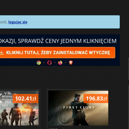
mość,
logując się
102.41
zł
196.83
zł