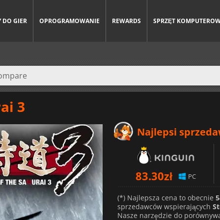
 DO GIER
OPROGRAMOWANIE
REWARDS
SPRZĘT KOMPUTERO
ai 3
Najlepsi sprzed
83.30
zł
PC
(*) Najlepsza cena to obecnie
5
sprzedawców wspierających
S
Nasze narzędzie do porównywa