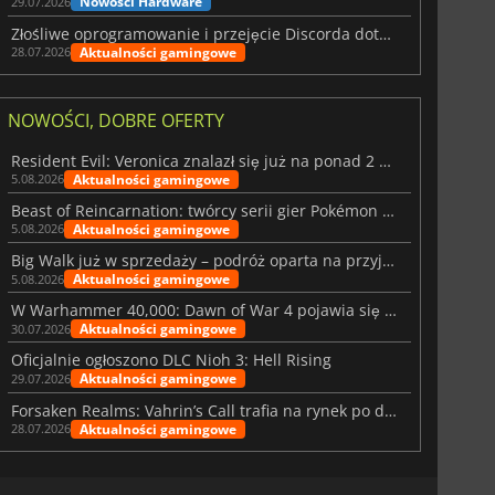
Nowości Hardware
29.07.2026
Złośliwe oprogramowanie i przejęcie Discorda dotknęły Meccha Chameleon
Aktualności gamingowe
28.07.2026
NOWOŚCI, DOBRE OFERTY
Resident Evil: Veronica znalazł się już na ponad 2 milionach list życzeń
Aktualności gamingowe
5.08.2026
Beast of Reincarnation: twórcy serii gier Pokémon wkraczają na nową ścieżkę
Aktualności gamingowe
5.08.2026
Big Walk już w sprzedaży – podróż oparta na przyjaźni
Aktualności gamingowe
5.08.2026
W Warhammer 40,000: Dawn of War 4 pojawia się frakcja Nekronów
Aktualności gamingowe
30.07.2026
Oficjalnie ogłoszono DLC Nioh 3: Hell Rising
Aktualności gamingowe
29.07.2026
Forsaken Realms: Vahrin’s Call trafia na rynek po dziesięciu latach prac
Aktualności gamingowe
28.07.2026