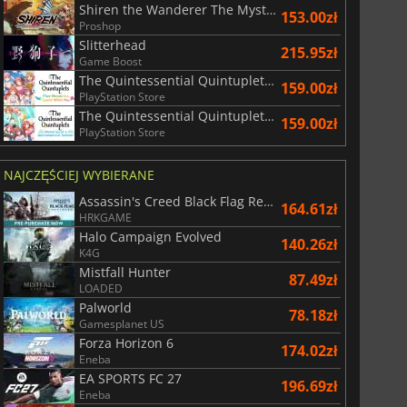
r's Gate 3
Elden Ring
Shiren the Wanderer The Mystery Dungeon of Serpentcoil Island
153.00zł
Proshop
Slitterhead
215.95zł
Game Boost
The Quintessential Quintuplets Five Memories Spent With You
159.00zł
PlayStation Store
The Quintessential Quintuplets Memories of a Quintessential Summer
159.00zł
PlayStation Store
NAJCZĘŚCIEJ WYBIERANE
Assassin's Creed Black Flag Resynced
164.61zł
HRKGAME
Halo Campaign Evolved
140.26zł
K4G
Mistfall Hunter
87.49zł
LOADED
Palworld
78.18zł
Gamesplanet US
Forza Horizon 6
174.02zł
Eneba
EA SPORTS FC 27
196.69zł
Eneba