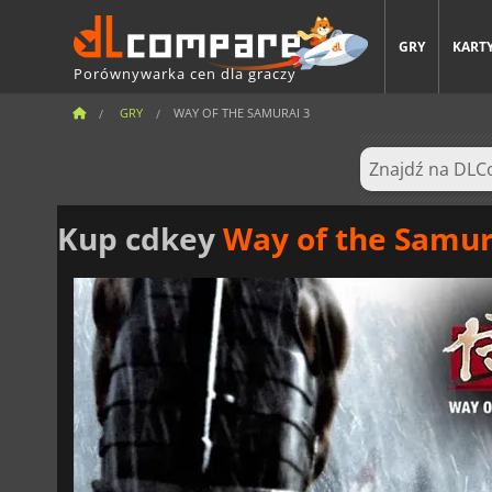
GRY
KARTY
Porównywarka cen dla graczy
GRY
WAY OF THE SAMURAI 3
Kup cdkey
Way of the Samur