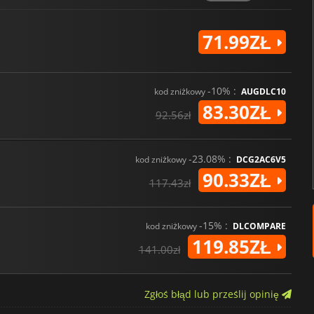
71.99ZŁ
-10% :
kod zniżkowy
AUGDLC10
83.30ZŁ
92.56zł
-23.08% :
kod zniżkowy
DCG2AC6V5
90.33ZŁ
117.43zł
-15% :
kod zniżkowy
DLCOMPARE
119.85ZŁ
141.00zł
Zgłoś błąd lub prześlij opinię