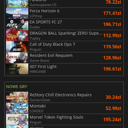
78.22zł
Gamesplanet US
Forza Horizon 6
171.41zł
LDShop
EA SPORTS FC 27
196.71zł
Eneba
DRAGON BALL Sparking! ZERO Super Limit Breaking NEO
112.99zł
Yuplay
Call of Duty Black Ops 7
119.56zł
Kinguin
Resident Evil Requiem
128.96zł
Game Boost
007 First Light
196.61zł
HRKGAME
NOWE GRY
ReStory Chill Electronics Repairs
30.24zł
GamersGate
Montabi
52.99zł
LOADED
Marvel Tokon Fighting Souls
195.24zł
Kinguin