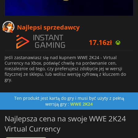
Najlepsi sprzedawcy
17.16
zł
18.64
zł
Jeśli zastanawiasz się nad kupnem WWE 2K24 - Virtual
24.31
zł
Currency na Xbox, poświęć chwilę na porównanie cen,
niezależnie od tego, czy preferujesz zdobycie jej w wersji
fizycznej ze sklepu, lub wolisz wersję cyfrową z kluczem do
gry.
Ten produkt jest kartą do gry i musi być użyty z pełną
wersją gry :
WWE 2K24
Najlepsza cena na swoje WWE 2K24
Virtual Currency