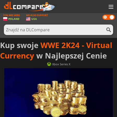
YOU ARE HERE
WE ALSO SUPPORT
Dark
GRY
POLAND
USA
mode
KARTY DO GIER
OPROGRAMOWANIE
Kup swoje
WWE 2K24 - Virtual
REWARDS
Currency
w Najlepszej Cenie
SPRZĘT KOMPUTEROWY
Xbox Series X
AKTUALNOŚCI
ZALOGUJ SIĘ LUB ZAREJESTRUJ