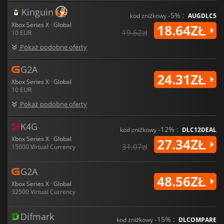
Kinguin
-5% :
kod zniżkowy
AUGDLC5
Xbox Series X · Global
18.64ZŁ
19.62zł
10 EUR
Pokaż podobne oferty
G2A
24.31ZŁ
Xbox Series X · Global
10 EUR
Pokaż podobne oferty
K4G
-12% :
kod zniżkowy
DLC12DEAL
Xbox Series X · Global
27.34ZŁ
31.07zł
15000 Virtual Currency
G2A
48.56ZŁ
Xbox Series X · Global
32500 Virtual Currency
Difmark
-15% :
kod zniżkowy
DLCOMPARE