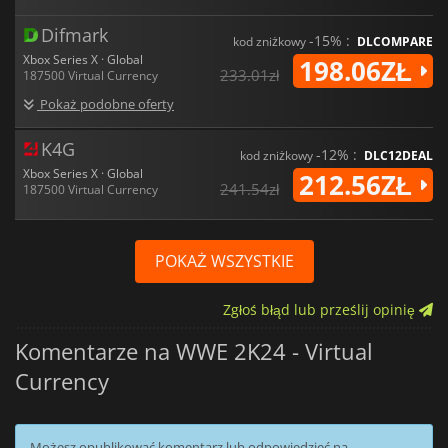
Difmark
-15% :
kod zniżkowy
DLCOMPARE
Xbox Series X · Global
198.06ZŁ
233.01zł
187500 Virtual Currency
Pokaż podobne oferty
K4G
-12% :
kod zniżkowy
DLC12DEAL
Xbox Series X · Global
212.56ZŁ
241.54zł
187500 Virtual Currency
POKAŻ WSZYSTKIE
Zgłoś błąd lub prześlij opinię
Komentarze na WWE 2K24 - Virtual
Currency
Możesz opublikować komentarz lub odpowiedzieć na