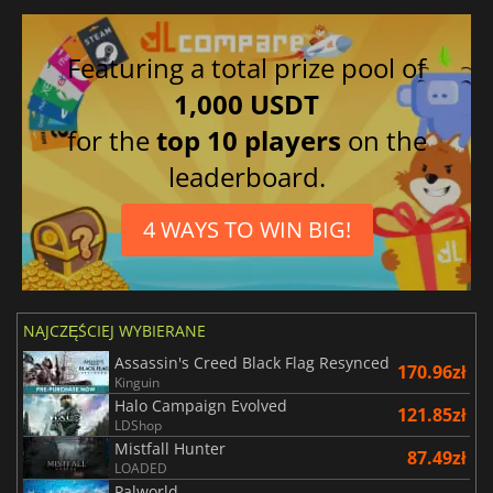
Featuring a total prize pool of
1,000 USDT
for the
top 10 players
on the
leaderboard.
4 WAYS TO WIN BIG!
NAJCZĘŚCIEJ WYBIERANE
Assassin's Creed Black Flag Resynced
170.96zł
Kinguin
Halo Campaign Evolved
121.85zł
LDShop
Mistfall Hunter
87.49zł
LOADED
Palworld