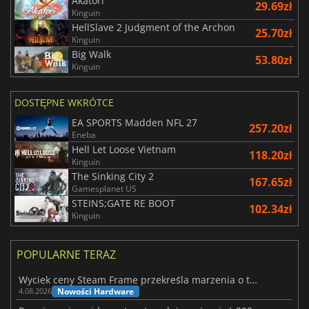
Akatori
29.69zł
Kinguin
HellSlave 2 Judgment of the Archon
25.70zł
Kinguin
Big Walk
53.80zł
Kinguin
DOSTĘPNE WKRÓTCE
EA SPORTS Madden NFL 27
257.20zł
Eneba
Hell Let Loose Vietnam
118.20zł
Kinguin
The Sinking City 2
167.65zł
Gamesplanet US
STEINS;GATE RE BOOT
102.34zł
Kinguin
POPULARNE TERAZ
Wyciek ceny Steam Frame przekreśla marzenia o tanim zestawie VR
Nowości Hardware
4.08.2026