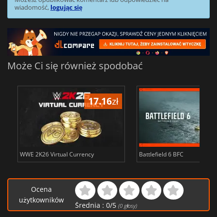
wiadomość,
logując się
Może Ci się również spodobać
17.16
zł
34
s
WWE 2K26 Virtual Currency
Battlefield 6 BFC
Ocena
użytkowników
Średnia :
0
/
5
(
0
głosy)