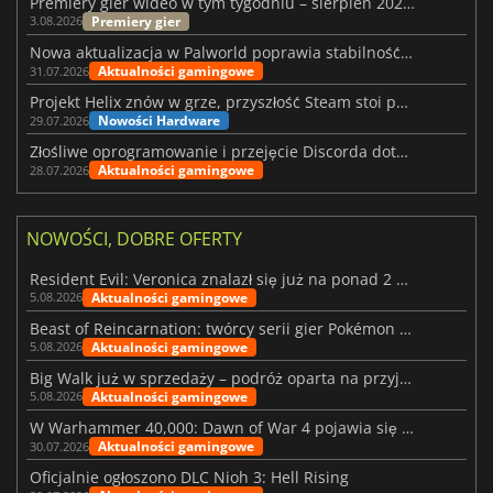
Premiery gier wideo w tym tygodniu – sierpień 2026 r. (32. tydzień)
Premiery gier
3.08.2026
Nowa aktualizacja w Palworld poprawia stabilność Sunreach i walk z bossami
Aktualności gamingowe
31.07.2026
Projekt Helix znów w grze, przyszłość Steam stoi pod znakiem zapytania
Nowości Hardware
29.07.2026
Złośliwe oprogramowanie i przejęcie Discorda dotknęły Meccha Chameleon
Aktualności gamingowe
28.07.2026
NOWOŚCI, DOBRE OFERTY
Resident Evil: Veronica znalazł się już na ponad 2 milionach list życzeń
Aktualności gamingowe
5.08.2026
Beast of Reincarnation: twórcy serii gier Pokémon wkraczają na nową ścieżkę
Aktualności gamingowe
5.08.2026
Big Walk już w sprzedaży – podróż oparta na przyjaźni
Aktualności gamingowe
5.08.2026
W Warhammer 40,000: Dawn of War 4 pojawia się frakcja Nekronów
Aktualności gamingowe
30.07.2026
Oficjalnie ogłoszono DLC Nioh 3: Hell Rising