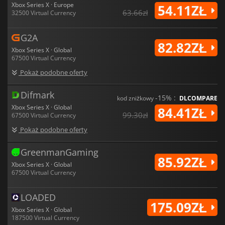
Xbox Series X · Europe
54.11ZŁ
63.66zł
32500 Virtual Currency
G2A
82.82ZŁ
Xbox Series X · Global
67500 Virtual Currency
Pokaż podobne oferty
Difmark
-15% :
kod zniżkowy
DLCOMPARE
Xbox Series X · Global
84.41ZŁ
99.30zł
67500 Virtual Currency
Pokaż podobne oferty
GreenmanGaming
85.92ZŁ
Xbox Series X · Global
67500 Virtual Currency
LOADED
175.09ZŁ
Xbox Series X · Global
187500 Virtual Currency