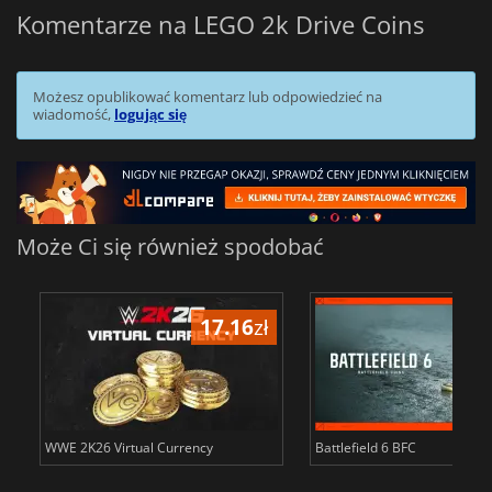
Komentarze na LEGO 2k Drive Coins
Możesz opublikować komentarz lub odpowiedzieć na
wiadomość,
logując się
Może Ci się również spodobać
17.16
zł
34
WWE 2K26 Virtual Currency
Battlefield 6 BFC