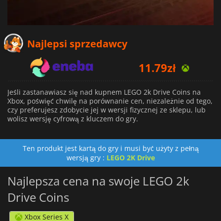
Najlepsi sprzedawcy
11.79
zł
12.64
zł
Jeśli zastanawiasz się nad kupnem LEGO 2k Drive Coins na
Xbox, poświęć chwilę na porównanie cen, niezależnie od tego,
63.04
zł
czy preferujesz zdobycie jej w wersji fizycznej ze sklepu, lub
wolisz wersję cyfrową z kluczem do gry.
Ten produkt jest kartą do gry i musi być użyty z pełną
wersją gry :
LEGO 2K Drive
Najlepsza cena na swoje LEGO 2k
Drive Coins
Xbox Series X