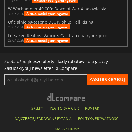
Aktualności gamingowe
20 godzin temu
W Warhammer 40,000: Dawn of War 4 pojawia się frakcja Nekronów
Aktualności gamingowe
30.07.2026
Oficjalnie ogłoszono DLC Nioh 3: Hell Rising
Aktualności gamingowe
29.07.2026
Forsaken Realms: Vahrin’s Call trafia na rynek po dziesięciu latach prac
Aktualności gamingowe
28.07.2026
Zdobądź najlepsze oferty i kody rabatowe dla graczy
Zasubskrybuj newsletter DLCompare
SKLEPY
PLATFORMA GIER
KONTAKT
NAJCZĘŚCIEJ ZADAWANE PYTANIA
POLITYKA PRYWATNOŚCI
MAPA STRONY