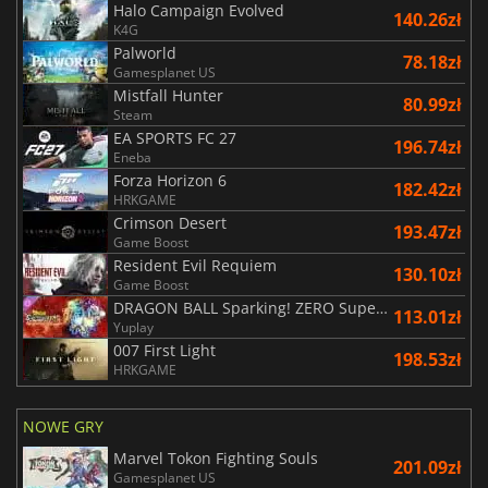
Halo Campaign Evolved
140.26zł
K4G
Palworld
78.18zł
Gamesplanet US
Mistfall Hunter
80.99zł
Steam
EA SPORTS FC 27
196.74zł
Eneba
Forza Horizon 6
182.42zł
HRKGAME
Crimson Desert
193.47zł
Game Boost
Resident Evil Requiem
130.10zł
Game Boost
DRAGON BALL Sparking! ZERO Super Limit Breaking NEO
113.01zł
Yuplay
007 First Light
198.53zł
HRKGAME
NOWE GRY
Marvel Tokon Fighting Souls
201.09zł
Gamesplanet US