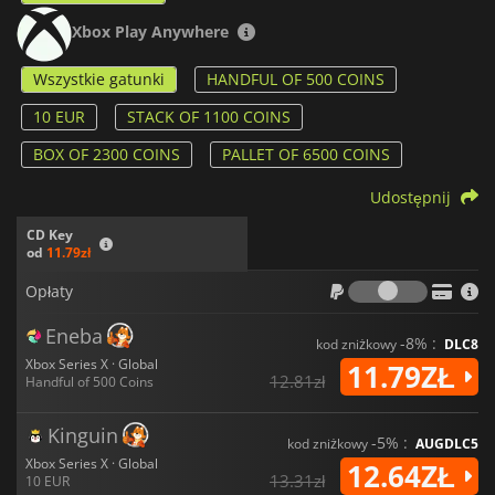
Xbox Play Anywhere
Wszystkie gatunki
HANDFUL OF 500 COINS
10 EUR
STACK OF 1100 COINS
BOX OF 2300 COINS
PALLET OF 6500 COINS
Udostępnij
CD Key
od
11.79zł
Opłaty
Opłaty
Eneba
-8% :
kod zniżkowy
DLC8
Xbox Series X · Global
11.79ZŁ
12.81zł
Handful of 500 Coins
Kinguin
-5% :
kod zniżkowy
AUGDLC5
Xbox Series X · Global
12.64ZŁ
13.31zł
10 EUR