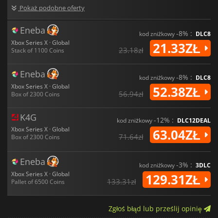
Pokaż podobne oferty
Eneba
-8% :
kod zniżkowy
DLC8
Xbox Series X · Global
21.33ZŁ
23.18zł
Stack of 1100 Coins
Eneba
-8% :
kod zniżkowy
DLC8
Xbox Series X · Global
52.38ZŁ
56.94zł
Box of 2300 Coins
K4G
-12% :
kod zniżkowy
DLC12DEAL
Xbox Series X · Global
63.04ZŁ
71.64zł
Box of 2300 Coins
Eneba
-3% :
kod zniżkowy
3DLC
Xbox Series X · Global
129.31ZŁ
133.31zł
Pallet of 6500 Coins
Zgłoś błąd lub prześlij opinię