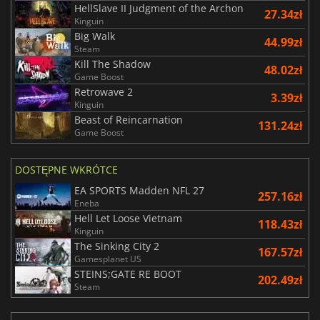
HellSlave II Judgment of the Archon
27.34zł
Kinguin
Big Walk
44.99zł
Steam
Kill The Shadow
48.02zł
Game Boost
Retrowave 2
3.39zł
Kinguin
Beast of Reincarnation
131.24zł
Game Boost
DOSTĘPNE WKRÓTCE
EA SPORTS Madden NFL 27
257.16zł
Eneba
Hell Let Loose Vietnam
118.43zł
Kinguin
The Sinking City 2
167.57zł
Gamesplanet US
STEINS;GATE RE BOOT
202.49zł
Steam