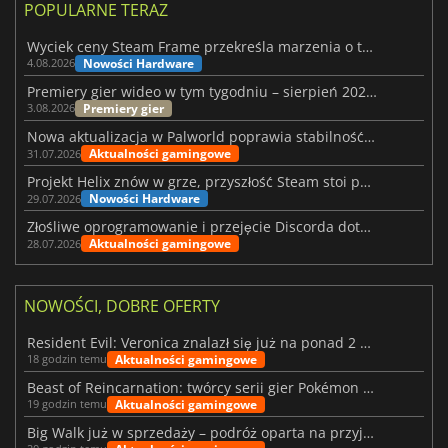
POPULARNE TERAZ
Wyciek ceny Steam Frame przekreśla marzenia o tanim zestawie VR
Nowości Hardware
4.08.2026
Premiery gier wideo w tym tygodniu – sierpień 2026 r. (32. tydzień)
Premiery gier
3.08.2026
Nowa aktualizacja w Palworld poprawia stabilność Sunreach i walk z bossami
Aktualności gamingowe
31.07.2026
Projekt Helix znów w grze, przyszłość Steam stoi pod znakiem zapytania
Nowości Hardware
29.07.2026
Złośliwe oprogramowanie i przejęcie Discorda dotknęły Meccha Chameleon
Aktualności gamingowe
28.07.2026
NOWOŚCI, DOBRE OFERTY
Resident Evil: Veronica znalazł się już na ponad 2 milionach list życzeń
Aktualności gamingowe
18 godzin temu
Beast of Reincarnation: twórcy serii gier Pokémon wkraczają na nową ścieżkę
Aktualności gamingowe
19 godzin temu
Big Walk już w sprzedaży – podróż oparta na przyjaźni