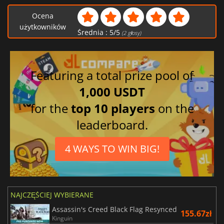
Ocena
użytkowników
Średnia :
5
/
5
(
2
głosy)
Featuring a total prize pool of
1,000 USDT
for the
top 10 players
on the
leaderboard.
4 WAYS TO WIN BIG!
NAJCZĘŚCIEJ WYBIERANE
Assassin's Creed Black Flag Resynced
155.67zł
Kinguin