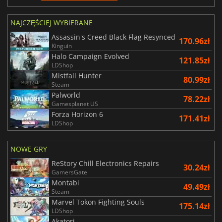
NAJCZĘŚCIEJ WYBIERANE
Assassin's Creed Black Flag Resynced
170.96zł
Kinguin
Halo Campaign Evolved
121.85zł
LDShop
Mistfall Hunter
80.99zł
Steam
Palworld
78.22zł
Gamesplanet US
Forza Horizon 6
171.41zł
LDShop
NOWE GRY
ReStory Chill Electronics Repairs
30.24zł
GamersGate
Montabi
49.49zł
Steam
Marvel Tokon Fighting Souls
175.14zł
LDShop
Akatori