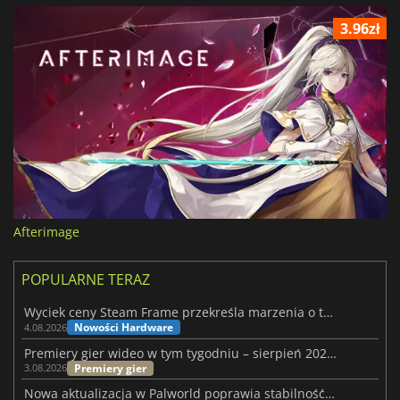
3.96zł
Afterimage
POPULARNE TERAZ
Wyciek ceny Steam Frame przekreśla marzenia o tanim zestawie VR
Nowości Hardware
4.08.2026
Premiery gier wideo w tym tygodniu – sierpień 2026 r. (32. tydzień)
Premiery gier
3.08.2026
Nowa aktualizacja w Palworld poprawia stabilność Sunreach i walk z bossami