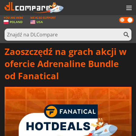
YOU ARE HERE
WE ALSO SUPPORT
Dark
GRY
POLAND
USA
mode
KARTY DO GIER
OPROGRAMOWANIE
Zaoszczędź na grach akcji w
REWARDS
ofercie Adrenaline Bundle
SPRZĘT KOMPUTEROWY
od Fanatical
AKTUALNOŚCI
ZALOGUJ SIĘ LUB ZAREJESTRUJ