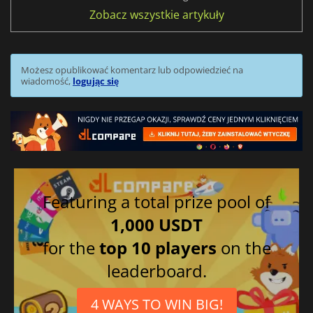
Zobacz wszystkie artykuły
Możesz opublikować komentarz lub odpowiedzieć na
wiadomość,
logując się
Featuring a total prize pool of
1,000 USDT
for the
top 10 players
on the
leaderboard.
4 WAYS TO WIN BIG!