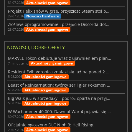
Aktualności gamingowe
31.07.2026
Projekt Helix znów w grze, przyszłość Steam stoi pod znakiem zapytania
Nowości Hardware
29.07.2026
Złośliwe oprogramowanie i przejęcie Discorda dotknęły Meccha Chameleon
Aktualności gamingowe
28.07.2026
NOWOŚCI, DOBRE OFERTY
MARVEL Tōkon debiutuje wraz z ujawnieniem planu rozwoju na pierwszy rok
Aktualności gamingowe
7 minut temu
Resident Evil: Veronica znalazł się już na ponad 2 milionach list życzeń
Aktualności gamingowe
5.08.2026
Beast of Reincarnation: twórcy serii gier Pokémon wkraczają na nową ścieżkę
Aktualności gamingowe
5.08.2026
Big Walk już w sprzedaży – podróż oparta na przyjaźni
Aktualności gamingowe
5.08.2026
W Warhammer 40,000: Dawn of War 4 pojawia się frakcja Nekronów
Aktualności gamingowe
30.07.2026
Oficjalnie ogłoszono DLC Nioh 3: Hell Rising
Aktualności gamingowe
29.07.2026