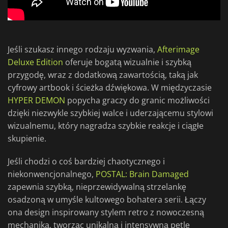
Jeśli szukasz innego rodzaju wyzwania,
Afterimage
Deluxe Edition
oferuje bogatą wizualnie i szybką
przygodę, wraz z dodatkową zawartością, taką jak
cyfrowy artbook i ścieżka dźwiękowa. W międzyczasie
HYPER DEMON
popycha graczy do granic możliwości
dzięki niezwykle szybkiej walce i uderzającemu stylowi
wizualnemu, który nagradza szybkie reakcje i ciągłe
skupienie.
Jeśli chodzi o coś bardziej chaotycznego i
niekonwencjonalnego,
POSTAL: Brain Damaged
zapewnia szybką, nieprzewidywalną strzelankę
osadzoną w umyśle kultowego bohatera serii. Łączy
ona design inspirowany stylem retro z nowoczesną
mechaniką, tworząc unikalną i intensywną pętlę