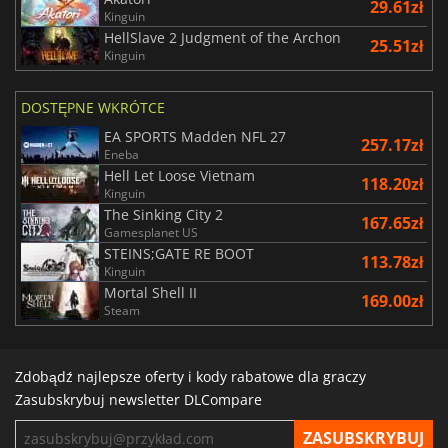
29.61zł
Kinguin
HellSlave 2 Judgment of the Archon
25.51zł
Kinguin
DOSTĘPNE WKRÓTCE
EA SPORTS Madden NFL 27
257.17zł
Eneba
Hell Let Loose Vietnam
118.20zł
Kinguin
The Sinking City 2
167.65zł
Gamesplanet US
STEINS;GATE RE BOOT
113.78zł
Kinguin
Mortal Shell II
169.00zł
Steam
Zdobądź najlepsze oferty i kody rabatowe dla graczy
Zasubskrybuj newsletter DLCompare