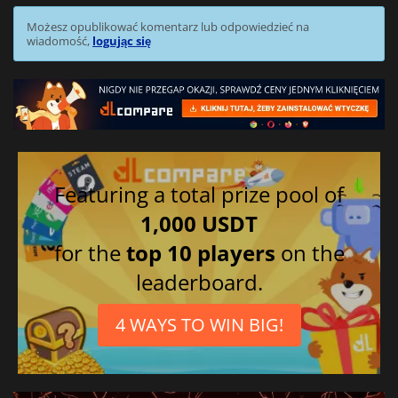
Możesz opublikować komentarz lub odpowiedzieć na
wiadomość,
logując się
Featuring a total prize pool of
1,000 USDT
for the
top 10 players
on the
leaderboard.
4 WAYS TO WIN BIG!