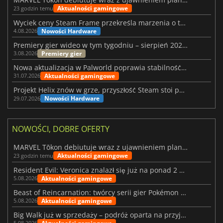
Aktualności gamingowe
23 godzin temu
Wyciek ceny Steam Frame przekreśla marzenia o tanim zestawie VR
Nowości Hardware
4.08.2026
Premiery gier wideo w tym tygodniu – sierpień 2026 r. (32. tydzień)
Premiery gier
3.08.2026
Nowa aktualizacja w Palworld poprawia stabilność Sunreach i walk z bossami
Aktualności gamingowe
31.07.2026
Projekt Helix znów w grze, przyszłość Steam stoi pod znakiem zapytania
Nowości Hardware
29.07.2026
NOWOŚCI, DOBRE OFERTY
MARVEL Tōkon debiutuje wraz z ujawnieniem planu rozwoju na pierwszy rok
Aktualności gamingowe
23 godzin temu
Resident Evil: Veronica znalazł się już na ponad 2 milionach list życzeń
Aktualności gamingowe
5.08.2026
Beast of Reincarnation: twórcy serii gier Pokémon wkraczają na nową ścieżkę
Aktualności gamingowe
5.08.2026
Big Walk już w sprzedaży – podróż oparta na przyjaźni
5.08.2026