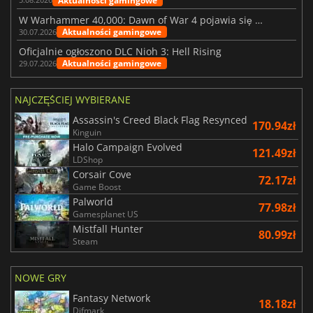
Aktualności gamingowe
W Warhammer 40,000: Dawn of War 4 pojawia się frakcja Nekronów
Aktualności gamingowe
30.07.2026
Oficjalnie ogłoszono DLC Nioh 3: Hell Rising
Aktualności gamingowe
29.07.2026
NAJCZĘŚCIEJ WYBIERANE
Assassin's Creed Black Flag Resynced
170.94zł
Kinguin
Halo Campaign Evolved
121.49zł
LDShop
Corsair Cove
72.17zł
Game Boost
Palworld
77.98zł
Gamesplanet US
Mistfall Hunter
80.99zł
Steam
NOWE GRY
Fantasy Network
18.18zł
Difmark