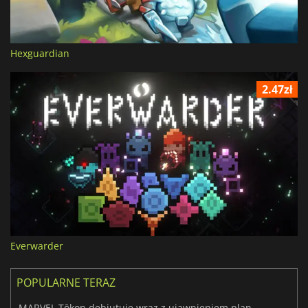
Hexguardian
2.47zł
Everwarder
POPULARNE TERAZ
MARVEL Tōkon debiutuje wraz z ujawnieniem planu rozwoju na pierwszy rok