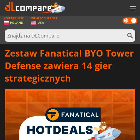
YOU ARE HERE
WE ALSO SUPPORT
Dark
GRY
POLAND
USA
mode
KARTY DO GIER
OPROGRAMOWANIE
Zestaw Fanatical BYO Tower
REWARDS
Defense zawiera 14 gier
SPRZĘT KOMPUTEROWY
strategicznych
AKTUALNOŚCI
ZALOGUJ SIĘ LUB ZAREJESTRUJ