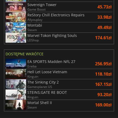
Sovereign Tower
45.73zł
Game Boost
ReStory Chill Electronics Repairs
33.98zł
Allyouplay
Montabi
49.49zł
Steam
Marvel Tokon Fighting Souls
174.61zł
LDShop
DOSTĘPNE WKRÓTCE
EA SPORTS Madden NFL 27
256.95zł
Eneba
Hell Let Loose Vietnam
118.10zł
Kinguin
The Sinking City 2
167.15zł
Gamesplanet US
STEINS;GATE RE BOOT
93.20zł
Kinguin
Mortal Shell II
169.00zł
Steam