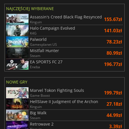
NAJCZĘŚCIEJ WYBIERANE
Assassin's Creed Black Flag Resynced
155.67zł
Kinguin
Halo Campaign Evolved
141.03zł
K4G
Palworld
78.23zł
Gamesplanet US
Mistfall Hunter
80.99zł
Steam
EA SPORTS FC 27
196.77zł
Eneba
NOWE GRY
Marvel Tokon Fighting Souls
199.79zł
Game Boost
HellSlave II Judgment of the Archon
27.18zł
Kinguin
Big Walk
44.99zł
Steam
Retrowave 2
3.39zł