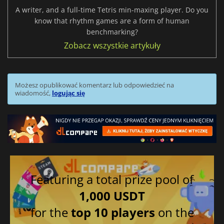
A writer, and a full-time Tetris min-maxing player. Do you
know that rhythm games are a form of human
benchmarking?
Zobacz wszystkie artykuły
Możesz opublikować komentarz lub odpowiedzieć na
wiadomość,
logując się
Featuring a total prize pool of
1,000 USDT
for the
top 10 players
on the