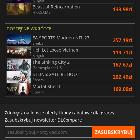
Kinguin
Beast of Reincarnation
133.98zł
HRKGAME
DOSTĘPNE WKRÓTCE
EA SPORTS Madden NFL 27
257.19zł
Eneba
Hell Let Loose Vietnam
119.71zł
Kinguin
The Sinking City 2
167.67zł
Gamesplanet US
STEINS;GATE RE BOOT
202.49zł
Steam
Mortal Shell II
169.00zł
Steam
Zdobądź najlepsze oferty i kody rabatowe dla graczy
Zasubskrybuj newsletter DLCompare