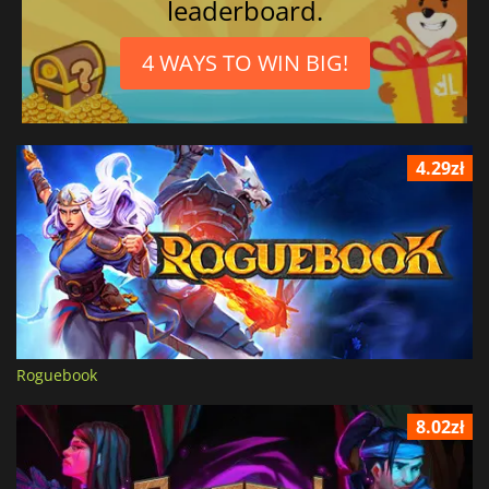
leaderboard.
4 WAYS TO WIN BIG!
4.29zł
Roguebook
8.02zł