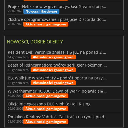
Projekt Helix znów w grze, przyszłość Steam stoi pod znakiem zapytania
Nowości Hardware
29.07.2026
Złośliwe oprogramowanie i przejęcie Discorda dotknęły Meccha Chameleon
Aktualności gamingowe
28.07.2026
NOWOŚCI, DOBRE OFERTY
Resident Evil: Veronica znalazł się już na ponad 2 milionach list życzeń
Aktualności gamingowe
14 godzin temu
Beast of Reincarnation: twórcy serii gier Pokémon wkraczają na nową ścieżkę
Aktualności gamingowe
15 godzin temu
Big Walk już w sprzedaży – podróż oparta na przyjaźni
Aktualności gamingowe
16 godzin temu
W Warhammer 40,000: Dawn of War 4 pojawia się frakcja Nekronów
Aktualności gamingowe
30.07.2026
Oficjalnie ogłoszono DLC Nioh 3: Hell Rising
Aktualności gamingowe
29.07.2026
Forsaken Realms: Vahrin’s Call trafia na rynek po dziesięciu latach prac
Aktualności gamingowe
28.07.2026