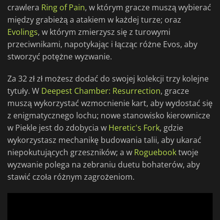
crawlera
Ring of Pain
, w którym gracze muszą wybierać
między grabieżą a atakiem w każdej turze; oraz
Evolings
, w którym zmierzysz się z turowymi
przeciwnikami, napotykając i łącząc różne Evos, aby
stworzyć potężne wyzwanie.
Za 32 zł zł możesz dodać do swojej kolekcji trzy kolejne
tytuły. W
Deepest Chamber: Resurrection
, gracze
muszą wykorzystać wzmocnienie kart, aby wydostać się
z enigmatycznego lochu; nowe stanowisko kierownicze
w Piekle jest do zdobycia w
Heretic's Fork
, gdzie
wykorzystasz mechanikę budowania talii, aby ukarać
niepokutujących grzeszników; a w
Roguebook
twoje
wyzwanie polega na zebraniu duetu bohaterów, aby
stawić czoła różnym zagrożeniom.