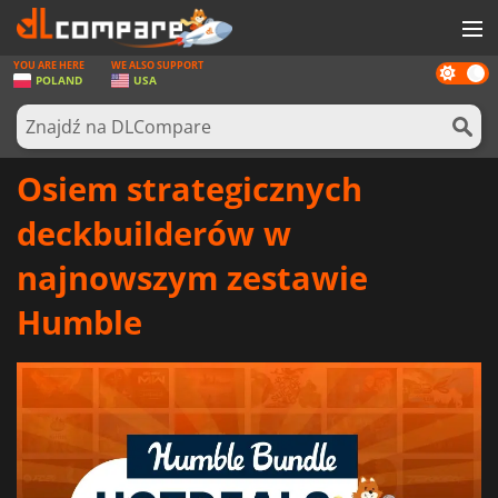
YOU ARE HERE
WE ALSO SUPPORT
Dark
GRY
POLAND
USA
mode
KARTY DO GIER
OPROGRAMOWANIE
Osiem strategicznych
REWARDS
deckbuilderów w
SPRZĘT KOMPUTEROWY
najnowszym zestawie
AKTUALNOŚCI
Humble
ZALOGUJ SIĘ LUB ZAREJESTRUJ