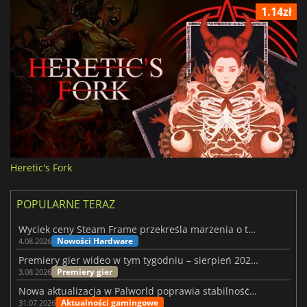
1.14zł
Heretic's Fork
POPULARNE TERAZ
Wyciek ceny Steam Frame przekreśla marzenia o tanim zestawie VR
Nowości Hardware
4.08.2026
Premiery gier wideo w tym tygodniu – sierpień 2026 r. (32. tydzień)
Premiery gier
3.08.2026
Nowa aktualizacja w Palworld poprawia stabilność Sunreach i walk z bossami
Aktualności gamingowe
31.07.2026