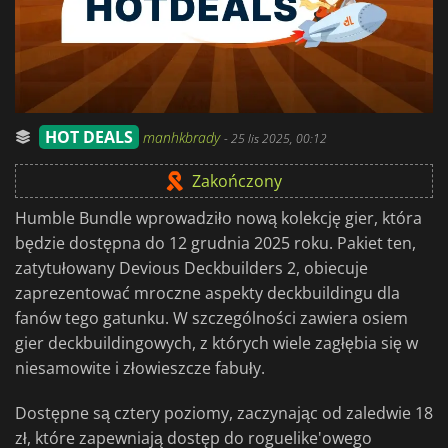
HOT DEALS
manhkbrady
-
25 lis 2025, 00:12
Zakończony
Humble Bundle wprowadziło nową kolekcję gier, która
będzie dostępna do 12 grudnia 2025 roku. Pakiet ten,
zatytułowany Devious Deckbuilders 2, obiecuje
zaprezentować mroczne aspekty deckbuildingu dla
fanów tego gatunku. W szczególności zawiera osiem
gier deckbuildingowych, z których wiele zagłębia się w
niesamowite i złowieszcze fabuły.
Dostępne są cztery poziomy, zaczynając od zaledwie 18
zł, które zapewniają dostęp do roguelike'owego