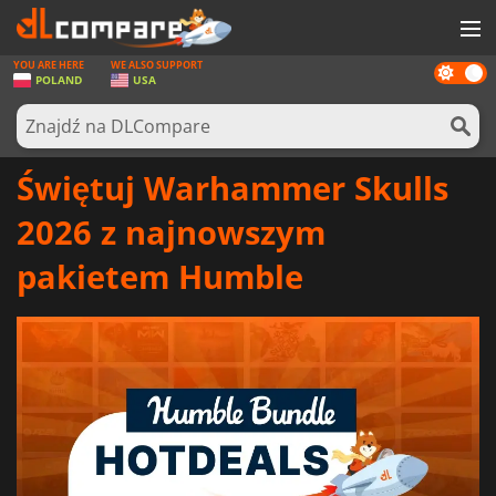
YOU ARE HERE
WE ALSO SUPPORT
Dark
GRY
POLAND
USA
mode
KARTY DO GIER
OPROGRAMOWANIE
Świętuj Warhammer Skulls
REWARDS
2026 z najnowszym
SPRZĘT KOMPUTEROWY
pakietem Humble
AKTUALNOŚCI
ZALOGUJ SIĘ LUB ZAREJESTRUJ