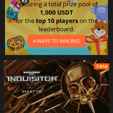
Featuring a total prize pool of
1,000 USDT
for the
top 10 players
on the
leaderboard.
4 WAYS TO WIN BIG!
7.61zł