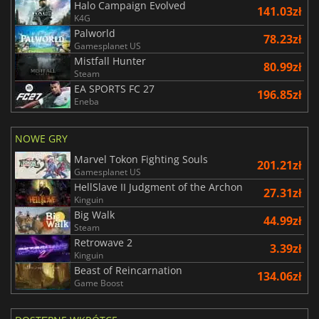
Halo Campaign Evolved
141.03zł
K4G
Palworld
78.23zł
Gamesplanet US
Mistfall Hunter
80.99zł
Steam
EA SPORTS FC 27
196.85zł
Eneba
NOWE GRY
Marvel Tokon Fighting Souls
201.21zł
Gamesplanet US
HellSlave II Judgment of the Archon
27.31zł
Kinguin
Big Walk
44.99zł
Steam
Retrowave 2
3.39zł
Kinguin
Beast of Reincarnation
134.06zł
Game Boost