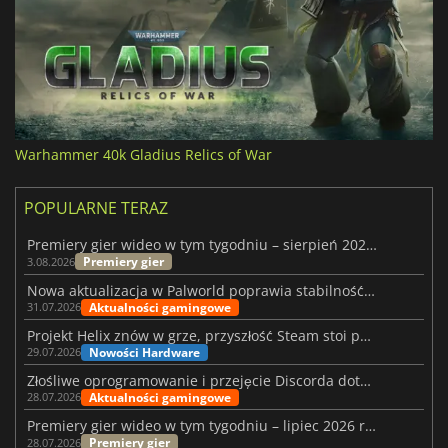
Warhammer 40k Gladius Relics of War
POPULARNE TERAZ
Premiery gier wideo w tym tygodniu – sierpień 2026 r. (32. tydzień)
Premiery gier
3.08.2026
Nowa aktualizacja w Palworld poprawia stabilność Sunreach i walk z bossami
Aktualności gamingowe
31.07.2026
Projekt Helix znów w grze, przyszłość Steam stoi pod znakiem zapytania
Nowości Hardware
29.07.2026
Złośliwe oprogramowanie i przejęcie Discorda dotknęły Meccha Chameleon
Aktualności gamingowe
28.07.2026
Premiery gier wideo w tym tygodniu – lipiec 2026 r. (tydzień 31)
Premiery gier
28.07.2026