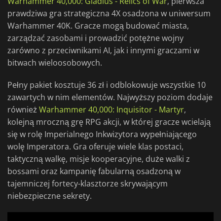
Warhammer 40,000: Gladius - Relics of War
, pierwsza
prawdziwa gra strategiczna 4X osadzona w uniwersum
Warhammer 40K. Gracze mogą budować miasta,
zarządzać zasobami i prowadzić potężne wojny
zarówno z przeciwnikami AI, jak i innymi graczami w
bitwach wieloosobowych.
Pełny pakiet kosztuje 36 zł i odblokowuje wszystkie 10
zawartych w nim elementów. Najwyższy poziom dodaje
również
Warhammer 40,000: Inquisitor - Martyr
,
kolejną mroczną grę RPG akcji, w której gracze wcielają
się w rolę Imperialnego Inkwizytora wypełniającego
wolę Imperatora. Gra oferuje wiele klas postaci,
taktyczną walkę, misje kooperacyjne, duże walki z
bossami oraz kampanię fabularną osadzoną w
tajemniczej fortecy-klasztorze skrywającym
niebezpieczne sekrety.