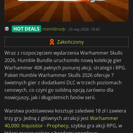
HOT DEALS
manhkbrady
-
25 maj 2026, 19:43
Zakończony
Wraz z rozpoczęciem wydarzenia Warhammer Skulls
2026, Humble Bundle uruchomiło nową kolekcję gier
Warhammer 40K pełnych ponurej akcji, strategii i RPG.
Pakiet Humble Warhammer Skulls 2026 oferuje 7
świetnych gier z dodatkami DLC w trzech poziomach
cenowych, co czyni go solidną opcją zarówno dla
nowicjuszy, jak i długoletnich fanów serii.
Warstwa podstawowa kosztuje zaledwie 18 zł i zawiera
trzy gry. Jedną z głównych atrakcji jest
Warhammer
40,000: Inquisitor - Prophecy
, szybka gra akcji RPG, w