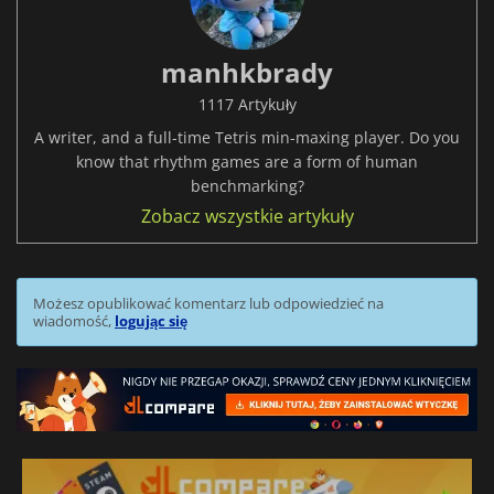
manhkbrady
1117 Artykuły
A writer, and a full-time Tetris min-maxing player. Do you
know that rhythm games are a form of human
benchmarking?
Zobacz wszystkie artykuły
Możesz opublikować komentarz lub odpowiedzieć na
wiadomość,
logując się