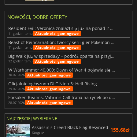
NOWOŚCI, DOBRE OFERTY
Resident Evil: Veronica znalazł się już na ponad 2 milionach list życzeń
Aktualności gamingowe
11 godzin temu
Beast of Reincarnation: twórcy serii gier Pokémon wkraczają na nową ścieżkę
Aktualności gamingowe
11 godzin temu
Big Walk już w sprzedaży – podróż oparta na przyjaźni
Aktualności gamingowe
12 godzin temu
W Warhammer 40,000: Dawn of War 4 pojawia się frakcja Nekronów
Aktualności gamingowe
30.07.2026
Oficjalnie ogłoszono DLC Nioh 3: Hell Rising
Aktualności gamingowe
29.07.2026
Forsaken Realms: Vahrin’s Call trafia na rynek po dziesięciu latach prac
Aktualności gamingowe
28.07.2026
NAJCZĘŚCIEJ WYBIERANE
Assassin's Creed Black Flag Resynced
155.68zł
Kinguin