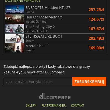
DOSTĘPNE WKRÓTCE
EA SPORTS Madden NFL 27
257.25zł
Eneba
Hell Let Loose Vietnam
124.67zł
Instant Gaming
The Sinking City 2
167.67zł
Gamesplanet US
STEINS;GATE RE BOOT
202.49zł
Steam
Mortal Shell II
169.00zł
Steam
Zdobądź najlepsze oferty i kody rabatowe dla graczy
Zasubskrybuj newsletter DLCompare
SKLEPY
PLATFORMA GIER
KONTAKT