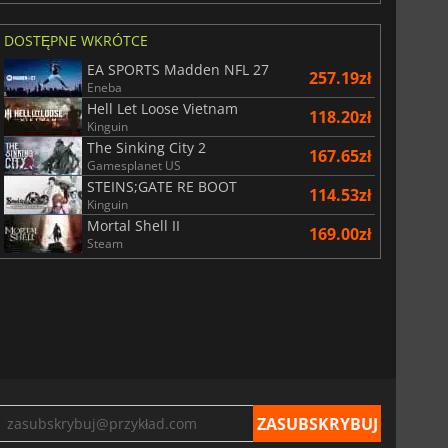
DOSTĘPNE WKRÓTCE
EA SPORTS Madden NFL 27
257.19zł
Eneba
Hell Let Loose Vietnam
118.20zł
Kinguin
The Sinking City 2
167.65zł
Gamesplanet US
STEINS;GATE RE BOOT
114.53zł
Kinguin
Mortal Shell II
169.00zł
Steam