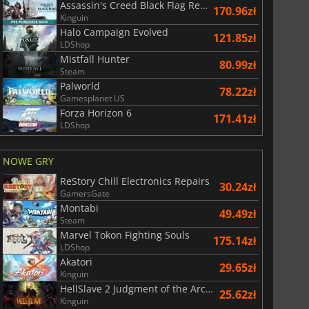
Assassin's Creed Black Flag Resynced
170.96zł
Kinguin
Halo Campaign Evolved
121.85zł
LDShop
Mistfall Hunter
80.99zł
Steam
Palworld
78.22zł
Gamesplanet US
Forza Horizon 6
171.41zł
LDShop
NOWE GRY
ReStory Chill Electronics Repairs
30.24zł
GamersGate
Montabi
49.49zł
Steam
Marvel Tokon Fighting Souls
175.14zł
LDShop
Akatori
29.65zł
Kinguin
HellSlave 2 Judgment of the Archon
25.62zł
Kinguin