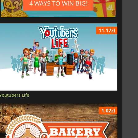
4 WAYS TO WIN BIG!
11.17zł
Youtubers Life
1.02zł