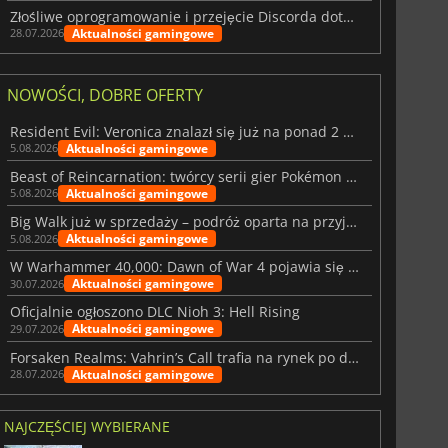
Złośliwe oprogramowanie i przejęcie Discorda dotknęły Meccha Chameleon
Aktualności gamingowe
28.07.2026
NOWOŚCI, DOBRE OFERTY
Resident Evil: Veronica znalazł się już na ponad 2 milionach list życzeń
Aktualności gamingowe
5.08.2026
Beast of Reincarnation: twórcy serii gier Pokémon wkraczają na nową ścieżkę
Aktualności gamingowe
5.08.2026
Big Walk już w sprzedaży – podróż oparta na przyjaźni
Aktualności gamingowe
5.08.2026
W Warhammer 40,000: Dawn of War 4 pojawia się frakcja Nekronów
Aktualności gamingowe
30.07.2026
Oficjalnie ogłoszono DLC Nioh 3: Hell Rising
Aktualności gamingowe
29.07.2026
Forsaken Realms: Vahrin’s Call trafia na rynek po dziesięciu latach prac
Aktualności gamingowe
28.07.2026
NAJCZĘŚCIEJ WYBIERANE