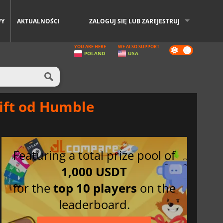
WY
AKTUALNOŚCI
ZALOGUJ SIĘ LUB ZAREJESTRUJ
YOU ARE HERE
WE ALSO SUPPORT
Dark
POLAND
USA
mode
ift od Humble
Featuring a total prize pool of
1,000 USDT
for the
top 10 players
on the
leaderboard.