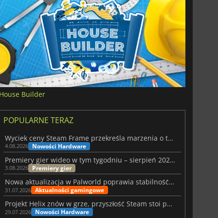
House Builder
POPULARNE TERAZ
Wyciek ceny Steam Frame przekreśla marzenia o tanim zestawie VR
Nowości Hardware
4.08.2026
Premiery gier wideo w tym tygodniu – sierpień 2026 r. (32. tydzień)
Premiery gier
3.08.2026
Nowa aktualizacja w Palworld poprawia stabilność Sunreach i walk z bossami
Aktualności gamingowe
31.07.2026
Projekt Helix znów w grze, przyszłość Steam stoi pod znakiem zapytania
Nowości Hardware
29.07.2026