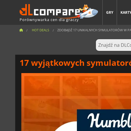
GRY
KARTY
Porównywarka cen dla graczy
HOT DEALS
ZDOBĄDŹ 17 UNIKALNYCH SYMULATORÓW W PAKI
17 wyjątkowych symulator