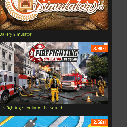
Bakery Simulator
8.98zł
Firefighting Simulator The Squad
2.66zł