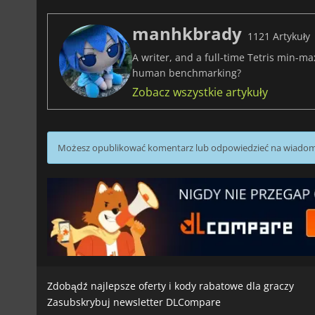
manhkbrady
1121 Artykuły
A writer, and a full-time Tetris min-m
human benchmarking?
Zobacz wszystkie artykuły
Możesz opublikować komentarz lub odpowiedzieć na wiado
Zdobądź najlepsze oferty i kody rabatowe dla graczy
Zasubskrybuj newsletter DLCompare