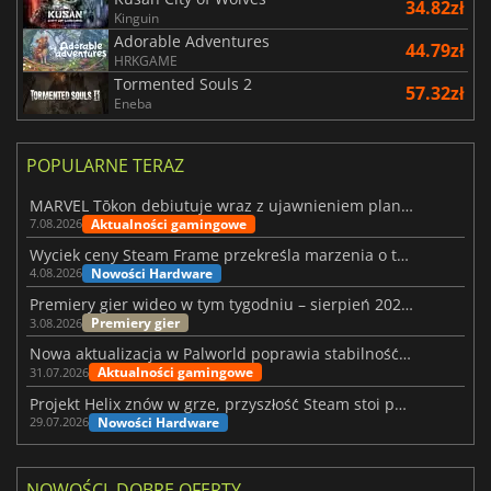
34.82zł
Kinguin
Adorable Adventures
44.79zł
HRKGAME
Tormented Souls 2
57.32zł
Eneba
POPULARNE TERAZ
MARVEL Tōkon debiutuje wraz z ujawnieniem planu rozwoju na pierwszy rok
Aktualności gamingowe
7.08.2026
Wyciek ceny Steam Frame przekreśla marzenia o tanim zestawie VR
Nowości Hardware
4.08.2026
Premiery gier wideo w tym tygodniu – sierpień 2026 r. (32. tydzień)
Premiery gier
3.08.2026
Nowa aktualizacja w Palworld poprawia stabilność Sunreach i walk z bossami
Aktualności gamingowe
31.07.2026
Projekt Helix znów w grze, przyszłość Steam stoi pod znakiem zapytania
Nowości Hardware
29.07.2026
NOWOŚCI, DOBRE OFERTY