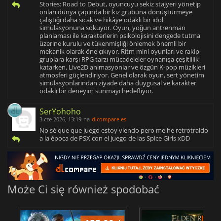
Stories: Road to Debut, oyuncuyu sekiz stajyeri yönetip
onları dünya çapında bir kız grubuna dönüştürmeye
çalıştığı daha sıcak ve hikâye odaklı bir idol
simülasyonuna sokuyor. Oyun, yoğun antrenman
planlaması ile karakterlerin psikolojisini dengede tutma
üzerine kurulu ve tükenmişliği önlemek önemli bir
mekanik olarak öne çıkıyor. Ritm mini oyunları ve rakip
gruplara karşı RPG tarzı mücadeleler oynanışa çeşitlilik
katarken, Live2D animasyonlar ve özgün K-pop müzikleri
atmosferi güçlendiriyor. Genel olarak oyun, sert yönetim
simülasyonlarından ziyade daha duygusal ve karakter
odaklı bir deneyim sunmayı hedefliyor.
SerYohoho
3 cze 2026, 13:19
na
dlcompare.es
No sé que que juego estoy viendo pero me he retrotraido
a la época de PSX con el juego de las Spice Girls xDD
Może Ci się również spodobać