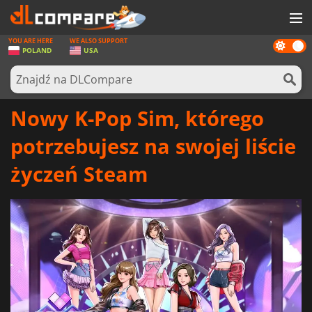
YOU ARE HERE
WE ALSO SUPPORT
Dark
GRY
POLAND
USA
mode
KARTY DO GIER
OPROGRAMOWANIE
Nowy K-Pop Sim, którego
REWARDS
potrzebujesz na swojej liście
SPRZĘT KOMPUTEROWY
życzeń Steam
AKTUALNOŚCI
ZALOGUJ SIĘ LUB ZAREJESTRUJ