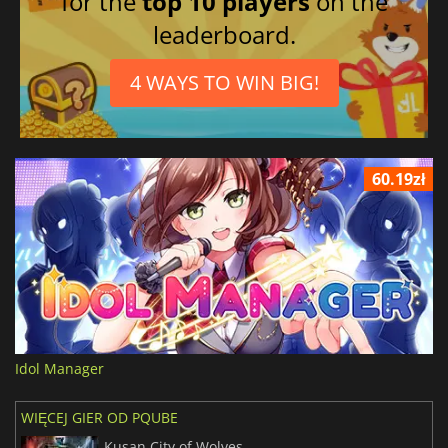
for the
top 10 players
on the
leaderboard.
4 WAYS TO WIN BIG!
60.19zł
Idol Manager
WIĘCEJ GIER OD PQUBE
Kusan City of Wolves