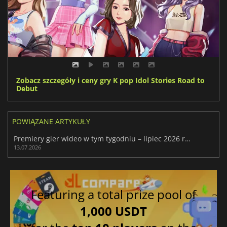
Zobacz szczegóły i ceny gry K pop Idol Stories Road to
Debut
POWIĄZANE ARTYKUŁY
Premiery gier wideo w tym tygodniu – lipiec 2026 r. (29. tydzień)
13.07.2026
Featuring a total prize pool of
1,000 USDT