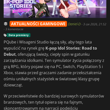
AKTUALNOŚCI GAMINGOWE
Daniel-D
-
3 cze 2026, 21:52
- 3 komentarze
Data premiery
PQube i Wisageni Studio łączą siły, aby tego lata
wypuścić na rynek grę
K-pop Idol Stories: Road to
Debut
, oferującą świeży, ciepły spin w gatunku
zarządzania idolkami. Ten symulator życia połączony z
grą RPG, który pojawi się na PC, Switch, PlayStation 5 i
Xbox, stawia przed graczami zadanie przekształcenia
ośmiu unikalnych stażystek w światowej klasy grupę
dziewcząt.
W przeciwieństwie do bardziej surowych symulatorów
branżowych, ten tytuł opiera się na fajnym,
skoncentrowanym na narracji podejściu