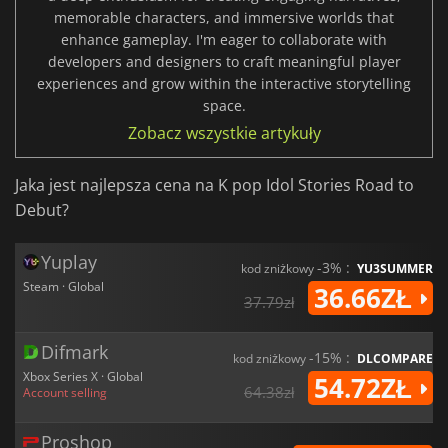
memorable characters, and immersive worlds that
enhance gameplay. I'm eager to collaborate with
developers and designers to craft meaningful player
experiences and grow within the interactive storytelling
space.
Zobacz wszystkie artykuły
Jaka jest najlepsza cena na K pop Idol Stories Road to
Debut?
Yuplay
-3% :
kod zniżkowy
YU3SUMMER
Steam · Global
36.66ZŁ
37.79zł
Difmark
-15% :
kod zniżkowy
DLCOMPARE
Xbox Series X · Global
54.72ZŁ
64.38zł
Account selling
Proshop