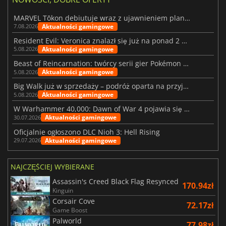
MARVEL Tōkon debiutuje wraz z ujawnieniem planu rozwoju na pierwszy rok
Aktualności gamingowe
7.08.2026
Resident Evil: Veronica znalazł się już na ponad 2 milionach list życzeń
Aktualności gamingowe
5.08.2026
Beast of Reincarnation: twórcy serii gier Pokémon wkraczają na nową ścieżkę
Aktualności gamingowe
5.08.2026
Big Walk już w sprzedaży – podróż oparta na przyjaźni
Aktualności gamingowe
5.08.2026
W Warhammer 40,000: Dawn of War 4 pojawia się frakcja Nekronów
Aktualności gamingowe
30.07.2026
Oficjalnie ogłoszono DLC Nioh 3: Hell Rising
Aktualności gamingowe
29.07.2026
NAJCZĘŚCIEJ WYBIERANE
Assassin's Creed Black Flag Resynced
170.94zł
Kinguin
Corsair Cove
72.17zł
Game Boost
Palworld
77.98zł