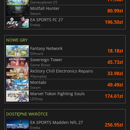
Gamesplanet US
Mistfall Hunter
80.99zł
Steam
EA SPORTS FC 27
196.50zł
Eneba
NOWE GRY
Fantasy Network
18.18zł
Difmark
Sovereign Tower
45.73zł
Game Boost
ReStory Chill Electronics Repairs
33.98zł
Allyouplay
Montabi
49.49zł
Steam
Marvel Tokon Fighting Souls
174.61zł
LDShop
DOSTĘPNE WKRÓTCE
EA SPORTS Madden NFL 27
256.95zł
Eneba