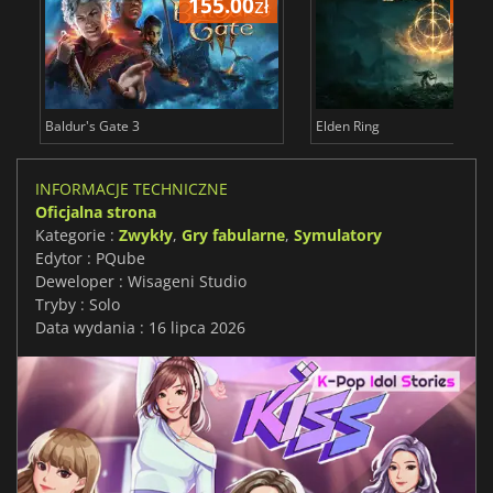
155.00
zł
175
Baldur's Gate 3
Elden Ring
INFORMACJE TECHNICZNE
Oficjalna strona
Kategorie :
Zwykły
,
Gry fabularne
,
Symulatory
Edytor : PQube
Deweloper : Wisageni Studio
Tryby : Solo
Data wydania : 16 lipca 2026