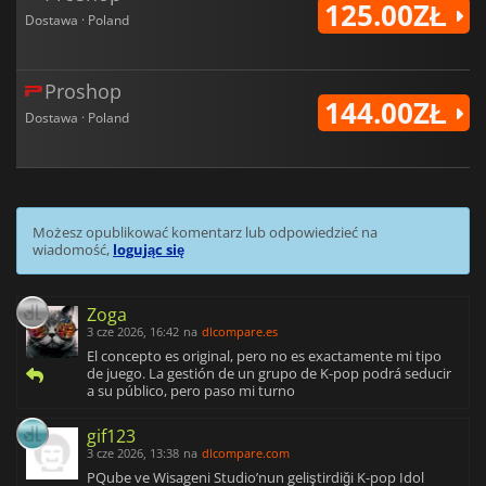
125.00ZŁ
Dostawa · Poland
Proshop
144.00ZŁ
Dostawa · Poland
Możesz opublikować komentarz lub odpowiedzieć na
wiadomość,
logując się
Zoga
3 cze 2026, 16:42
na
dlcompare.es
El concepto es original, pero no es exactamente mi tipo
de juego. La gestión de un grupo de K-pop podrá seducir
a su público, pero paso mi turno
gif123
3 cze 2026, 13:38
na
dlcompare.com
PQube ve Wisageni Studio’nun geliştirdiği K-pop Idol