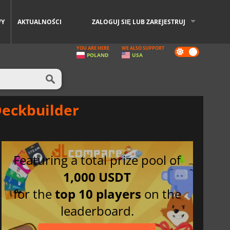
WY
AKTUALNOŚCI
ZALOGUJ SIĘ LUB ZAREJESTRUJ
YOU ARE HERE
WE ALSO SUPPORT
Dark
POLAND
USA
mode
Deckbuilder
Featuring a total prize pool of
1,000 USDT
for the
top 10 players
on the
leaderboard.