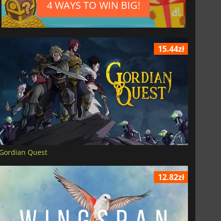
4 WAYS TO WIN BIG!
15.44zł
Gordian Quest
12.82zł