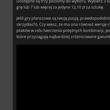
Dostępne są trzy poziomy do wyboru. Wybierz 3 lub 4
grę lub 7 lub więcej za jedyne 12,10 zł za sztukę.
Jeśli gry planszowe są twoją pasją, prawdopodobn
skrzydłach). Czy wiesz, że ma ona również wersję 
ptaków w celu tworzenia potężnych kombinacji, je
które przyciągają najbardziej zróżnicowane gatunk