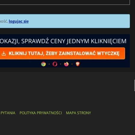
mość,
logując się
 PYTANIA
POLITYKA PRYWATNOŚCI
MAPA STRONY