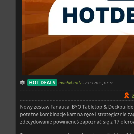
HOT DEALS
manhkbrady
-
20 lis 2025, 01:16
Nowy zestaw Fanatical BYO Tabletop & Deckbuilder B
potężne kombinacje kart na ręce i strategicznie z
zdecydowanie powinieneś zapoznać się z 17 ofero