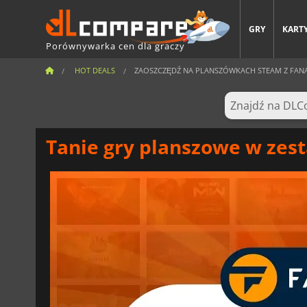
GRY
KARTY
Porównywarka cen dla graczy
HOT DEALS
ZAOSZCZĘDŹ NA PLANSZÓWKACH STEAM Z FANATI
Tanie gry planszowe w zes