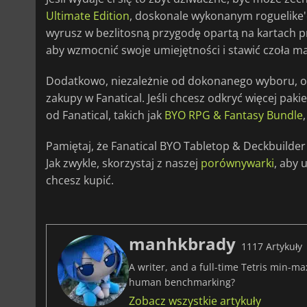
Ultimate Edition
, doskonale wykonanym roguelike
wyrusz w bezlitosną przygodę opartą na kartach p
aby wzmocnić swoje umiejętności i stawić czoła 
Dodatkowo, niezależnie od dokonanego wyboru, o
zakupy w Fanatical. Jeśli chcesz odkryć więcej pak
od Fanatical, takich jak
BYO RPG & Fantasy Bundle
Pamiętaj, że Fanatical BYO Tabletop & Deckbuilder
Jak zwykle, skorzystaj z naszej
porównywarki
, aby 
chcesz kupić.
manhkbrady
1117 Artykuły
A writer, and a full-time Tetris min-m
human benchmarking?
Zobacz wszystkie artykuły