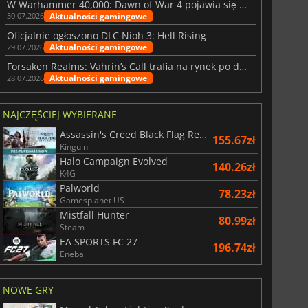
W Warhammer 40,000: Dawn of War 4 pojawia się frakcja Nekronów
Aktualności gamingowe
30.07.2026
Oficjalnie ogłoszono DLC Nioh 3: Hell Rising
Aktualności gamingowe
29.07.2026
Forsaken Realms: Vahrin’s Call trafia na rynek po dziesięciu latach prac
Aktualności gamingowe
28.07.2026
NAJCZĘŚCIEJ WYBIERANE
Assassin's Creed Black Flag Resynced
155.67zł
Kinguin
Halo Campaign Evolved
140.26zł
K4G
Palworld
78.23zł
Gamesplanet US
Mistfall Hunter
80.99zł
Steam
EA SPORTS FC 27
196.74zł
Eneba
NOWE GRY