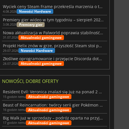
Wyciek ceny Steam Frame przekreśla marzenia o tanim zestawie VR
Nowości Hardware
4.08.2026
Premiery gier wideo w tym tygodniu – sierpień 2026 r. (32. tydzień)
Premiery gier
3.08.2026
Nowa aktualizacja w Palworld poprawia stabilność Sunreach i walk z bossami
Aktualności gamingowe
31.07.2026
Projekt Helix znów w grze, przyszłość Steam stoi pod znakiem zapytania
Nowości Hardware
29.07.2026
Złośliwe oprogramowanie i przejęcie Discorda dotknęły Meccha Chameleon
Aktualności gamingowe
28.07.2026
NOWOŚCI, DOBRE OFERTY
Resident Evil: Veronica znalazł się już na ponad 2 milionach list życzeń
Aktualności gamingowe
15 godzin temu
Beast of Reincarnation: twórcy serii gier Pokémon wkraczają na nową ścieżkę
Aktualności gamingowe
16 godzin temu
Big Walk już w sprzedaży – podróż oparta na przyjaźni
Aktualności gamingowe
17 godzin temu