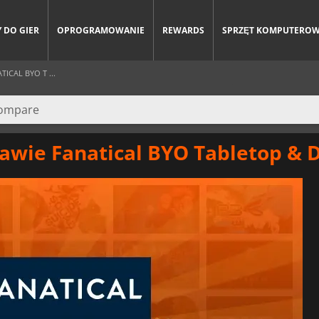
 DO GIER
OPROGRAMOWANIE
REWARDS
SPRZĘT KOMPUTERO
CAL BYO T ...
tawie Fanatical BYO Tabletop & 