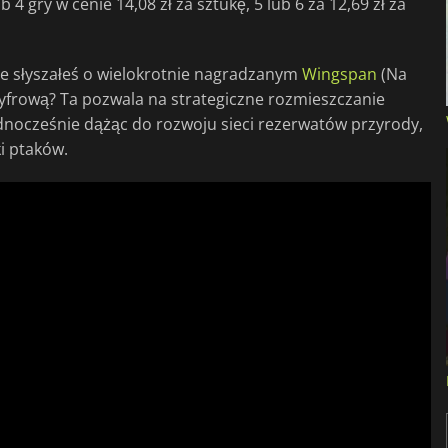
 gry w cenie 14,08 zł za sztukę, 5 lub 6 za 12,69 zł za
ie słyszałeś o wielokrotnie nagradzanym
Wingspan
(Na
cyfrową? Ta pozwala na strategiczne rozmieszczanie
dnocześnie dążąc do rozwoju sieci rezerwatów przyrody,
i ptaków.