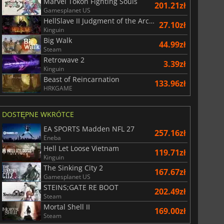
Marvel Tokon Fighting Souls
201.21zł
Gamesplanet US
HellSlave II Judgment of the Archon
27.10zł
Kinguin
Big Walk
44.99zł
Steam
Retrowave 2
3.39zł
Kinguin
Beast of Reincarnation
133.96zł
HRKGAME
DOSTĘPNE WKRÓTCE
EA SPORTS Madden NFL 27
257.16zł
Eneba
Hell Let Loose Vietnam
119.71zł
Kinguin
The Sinking City 2
167.67zł
Gamesplanet US
STEINS;GATE RE BOOT
202.49zł
Steam
Mortal Shell II
169.00zł
Steam