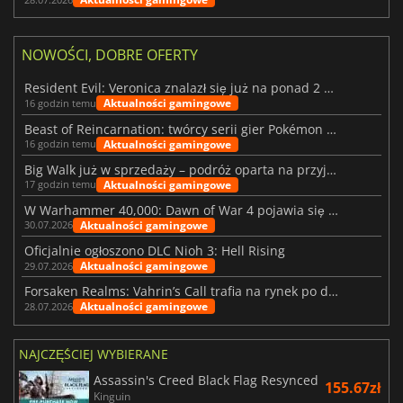
NOWOŚCI, DOBRE OFERTY
Resident Evil: Veronica znalazł się już na ponad 2 milionach list życzeń
Aktualności gamingowe
16 godzin temu
Beast of Reincarnation: twórcy serii gier Pokémon wkraczają na nową ścieżkę
Aktualności gamingowe
16 godzin temu
Big Walk już w sprzedaży – podróż oparta na przyjaźni
Aktualności gamingowe
17 godzin temu
W Warhammer 40,000: Dawn of War 4 pojawia się frakcja Nekronów
Aktualności gamingowe
30.07.2026
Oficjalnie ogłoszono DLC Nioh 3: Hell Rising
Aktualności gamingowe
29.07.2026
Forsaken Realms: Vahrin’s Call trafia na rynek po dziesięciu latach prac
Aktualności gamingowe
28.07.2026
NAJCZĘŚCIEJ WYBIERANE
Assassin's Creed Black Flag Resynced
155.67zł
Kinguin