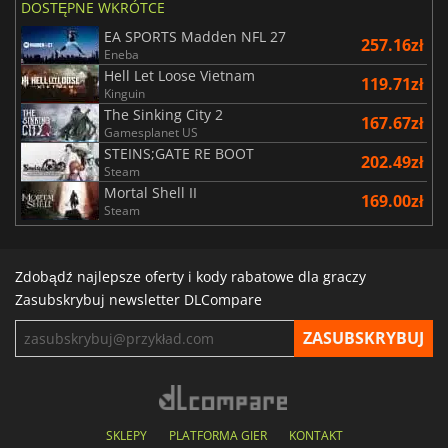
DOSTĘPNE WKRÓTCE
EA SPORTS Madden NFL 27
257.16zł
Eneba
Hell Let Loose Vietnam
119.71zł
Kinguin
The Sinking City 2
167.67zł
Gamesplanet US
STEINS;GATE RE BOOT
202.49zł
Steam
Mortal Shell II
169.00zł
Steam
Zdobądź najlepsze oferty i kody rabatowe dla graczy
Zasubskrybuj newsletter DLCompare
SKLEPY
PLATFORMA GIER
KONTAKT