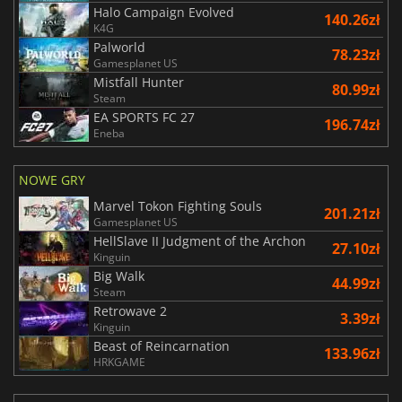
Halo Campaign Evolved
140.26zł
K4G
Palworld
78.23zł
Gamesplanet US
Mistfall Hunter
80.99zł
Steam
EA SPORTS FC 27
196.74zł
Eneba
NOWE GRY
Marvel Tokon Fighting Souls
201.21zł
Gamesplanet US
HellSlave II Judgment of the Archon
27.10zł
Kinguin
Big Walk
44.99zł
Steam
Retrowave 2
3.39zł
Kinguin
Beast of Reincarnation
133.96zł
HRKGAME