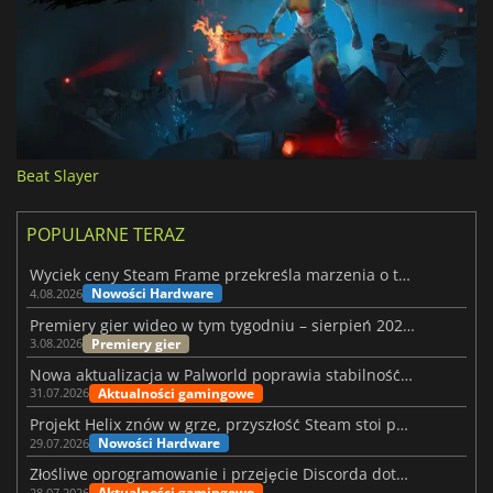
Beat Slayer
POPULARNE TERAZ
Wyciek ceny Steam Frame przekreśla marzenia o tanim zestawie VR
Nowości Hardware
4.08.2026
Premiery gier wideo w tym tygodniu – sierpień 2026 r. (32. tydzień)
Premiery gier
3.08.2026
Nowa aktualizacja w Palworld poprawia stabilność Sunreach i walk z bossami
Aktualności gamingowe
31.07.2026
Projekt Helix znów w grze, przyszłość Steam stoi pod znakiem zapytania
Nowości Hardware
29.07.2026
Złośliwe oprogramowanie i przejęcie Discorda dotknęły Meccha Chameleon
Aktualności gamingowe
28.07.2026