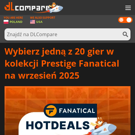
YOU ARE HERE
WE ALSO SUPPORT
Dark
GRY
POLAND
USA
mode
KARTY DO GIER
OPROGRAMOWANIE
Wybierz jedną z 20 gier w
REWARDS
kolekcji Prestige Fanatical
SPRZĘT KOMPUTEROWY
na wrzesień 2025
AKTUALNOŚCI
ZALOGUJ SIĘ LUB ZAREJESTRUJ