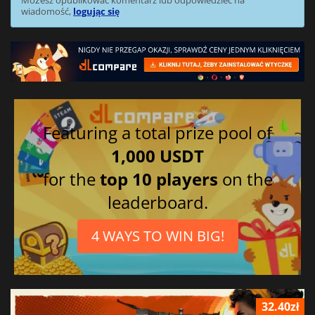
wiadomość,
logując się
Featuring a total prize pool of
1,000 USDT
for the
top 10 players
on the
leaderboard.
4 WAYS TO WIN BIG!
32.40zł