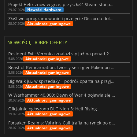
Projekt Helix znów w grze, przyszłość Steam stoi pod znakiem zapytania
Nowości Hardware
29.07.2026
Złośliwe oprogramowanie i przejęcie Discorda dotknęły Meccha Chameleon
Aktualności gamingowe
28.07.2026
NOWOŚCI, DOBRE OFERTY
Resident Evil: Veronica znalazł się już na ponad 2 milionach list życzeń
Aktualności gamingowe
5.08.2026
Beast of Reincarnation: twórcy serii gier Pokémon wkraczają na nową ścieżkę
Aktualności gamingowe
5.08.2026
Big Walk już w sprzedaży – podróż oparta na przyjaźni
Aktualności gamingowe
5.08.2026
W Warhammer 40,000: Dawn of War 4 pojawia się frakcja Nekronów
Aktualności gamingowe
30.07.2026
Oficjalnie ogłoszono DLC Nioh 3: Hell Rising
Aktualności gamingowe
29.07.2026
Forsaken Realms: Vahrin’s Call trafia na rynek po dziesięciu latach prac
Aktualności gamingowe
28.07.2026