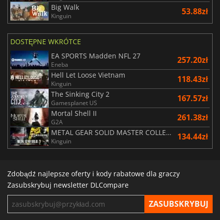
Big Walk
53.88zł
Kinguin
DOSTĘPNE WKRÓTCE
EA SPORTS Madden NFL 27
257.20zł
Eneba
Hell Let Loose Vietnam
118.43zł
Kinguin
The Sinking City 2
167.57zł
Gamesplanet US
Mortal Shell II
261.38zł
G2A
METAL GEAR SOLID MASTER COLLECTION Vol.2
134.44zł
Kinguin
Zdobądź najlepsze oferty i kody rabatowe dla graczy
Zasubskrybuj newsletter DLCompare