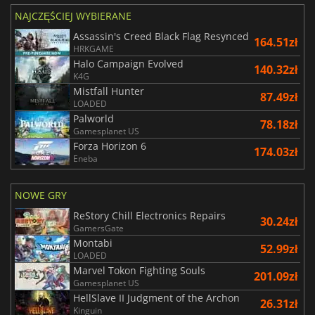
NAJCZĘŚCIEJ WYBIERANE
Assassin's Creed Black Flag Resynced
164.51zł
HRKGAME
Halo Campaign Evolved
140.32zł
K4G
Mistfall Hunter
87.49zł
LOADED
Palworld
78.18zł
Gamesplanet US
Forza Horizon 6
174.03zł
Eneba
NOWE GRY
ReStory Chill Electronics Repairs
30.24zł
GamersGate
Montabi
52.99zł
LOADED
Marvel Tokon Fighting Souls
201.09zł
Gamesplanet US
HellSlave II Judgment of the Archon
26.31zł
Kinguin