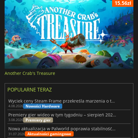
15.56zł
Another Crab's Treasure
POPULARNE TERAZ
Wyciek ceny Steam Frame przekreśla marzenia o tanim zestawie VR
Nowości Hardware
4.08.2026
Premiery gier wideo w tym tygodniu – sierpień 2026 r. (32. tydzień)
Premiery gier
3.08.2026
Nowa aktualizacja w Palworld poprawia stabilność Sunreach i walk z bossami
Aktualności gamingowe
31.07.2026