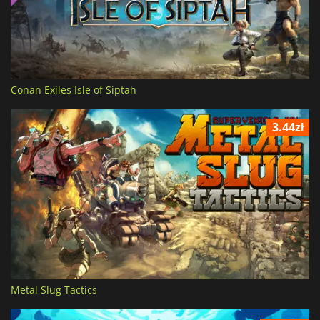
Conan Exiles Isle of Siptah
3.44zł
Metal Slug Tactics