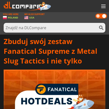
YOU ARE HERE
WE ALSO SUPPORT
Dark
GRY
POLAND
USA
mode
KARTY DO GIER
OPROGRAMOWANIE
Zbuduj swój zestaw
REWARDS
Fanatical Supreme z Metal
SPRZĘT KOMPUTEROWY
Slug Tactics i nie tylko
AKTUALNOŚCI
ZALOGUJ SIĘ LUB ZAREJESTRUJ