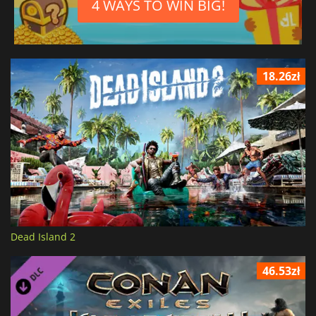
4 WAYS TO WIN BIG!
18.26zł
Dead Island 2
46.53zł