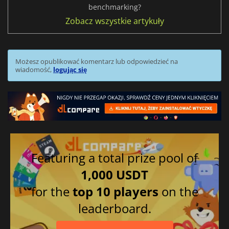
benchmarking?
Zobacz wszystkie artykuły
Możesz opublikować komentarz lub odpowiedzieć na
wiadomość,
logując się
Featuring a total prize pool of
1,000 USDT
for the
top 10 players
on the
leaderboard.