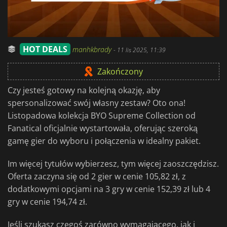
HOT DEALS
manhkbrady
-
11 lis 2025, 11:39
Zakończony
Czy jesteś gotowy na kolejną okazję, aby
spersonalizować swój własny zestaw? Oto ona!
Listopadowa kolekcja BYO Supreme Collection od
Fanatical oficjalnie wystartowała, oferując szeroką
gamę gier do wyboru i połączenia w idealny pakiet.
Im więcej tytułów wybierzesz, tym więcej zaoszczędzisz.
Oferta zaczyna się od 2 gier w cenie 105,82 zł, z
dodatkowymi opcjami na 3 gry w cenie 152,39 zł lub 4
gry w cenie 194,74 zł.
Jeśli szukasz czegoś zarówno wymagającego, jak i