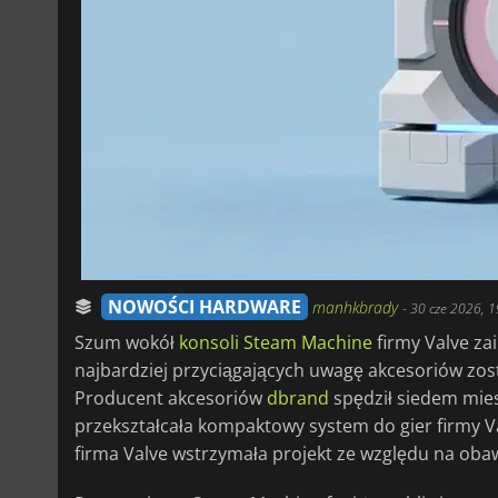
NOWOŚCI HARDWARE
manhkbrady
-
30 cze 2026, 1
Szum wokół
konsoli Steam Machine
firmy Valve za
najbardziej przyciągających uwagę akcesoriów zost
Producent akcesoriów
dbrand
spędził siedem mie
przekształcała kompaktowy system do gier firmy 
firma Valve wstrzymała projekt ze względu na obaw