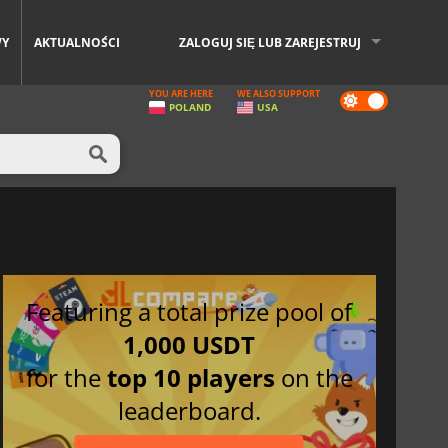
WY
AKTUALNOŚCI
ZALOGUJ SIĘ LUB ZAREJESTRUJ
YOU ARE HERE
WE ALSO SUPPORT
Dark
POLAND
USA
mode
Featuring a total prize pool of
1,000 USDT
for the
top 10 players
on the
leaderboard.