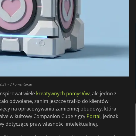
9:31
- 2 komentarze
inspirował wiele
kreatywnych pomysłów
, ale jedno z
ało odwołane, zanim jeszcze trafiło do klientów.
sięcy na opracowywaniu zamiennej obudowy, która
Valve w kultowy Companion Cube z gry
Portal
, jednak
y dotyczące praw własności intelektualnej.