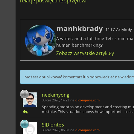
relacje poświęcone sprzętowi
.
manhkbrady
1117 Artykuły
A writer, and a full-time Tetris min-m
human benchmarking?
Zobacz wszystkie artykuły
Możesz opublikować komentarz lub odpowiedzieć na wiado
neekimyong
30 cze 2026, 14:23
na
dlcompare.com
Spending months on development and creating mult
mistake. This situation shows how important licensi
SlDiorite5
30 cze 2026, 06:38
na
dlcompare.com