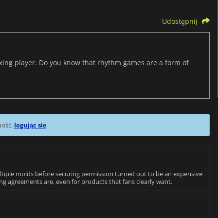
Udostępnij
axing player. Do you know that rhythm games are a form of
mość,
logując się
iple molds before securing permission turned out to be an expensive
ng agreements are, even for products that fans clearly want.