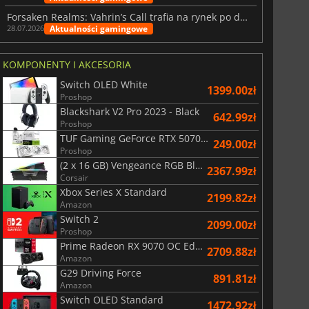
Forsaken Realms: Vahrin’s Call trafia na rynek po dziesięciu latach prac
Aktualności gamingowe
28.07.2026
KOMPONENTY I AKCESORIA
Switch OLED White
1399.00zł
Proshop
Blackshark V2 Pro 2023 - Black
642.99zł
Proshop
TUF Gaming GeForce RTX 5070 Ti OC White Edition 16GB
249.00zł
Proshop
(2 x 16 GB) Vengeance RGB Black AMD Expo 6000 MHz - CAS 30
2367.99zł
Corsair
Xbox Series X Standard
2199.82zł
Amazon
Switch 2
2099.00zł
Proshop
Prime Radeon RX 9070 OC Edition 16GB
2709.88zł
Amazon
G29 Driving Force
891.81zł
Amazon
Switch OLED Standard
1472.92zł