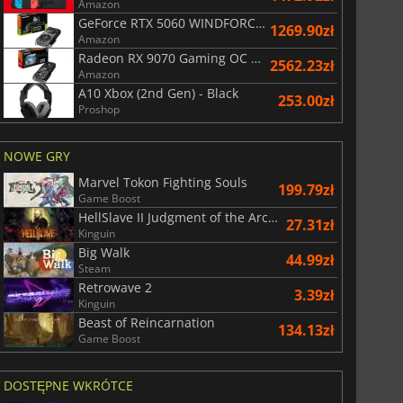
Amazon
GeForce RTX 5060 WINDFORCE OC 8G
1269.90zł
Amazon
Radeon RX 9070 Gaming OC 16GB
2562.23zł
Amazon
A10 Xbox (2nd Gen) - Black
253.00zł
Proshop
NOWE GRY
Marvel Tokon Fighting Souls
199.79zł
Game Boost
HellSlave II Judgment of the Archon
27.31zł
Kinguin
Big Walk
44.99zł
Steam
Retrowave 2
3.39zł
Kinguin
Beast of Reincarnation
134.13zł
Game Boost
DOSTĘPNE WKRÓTCE