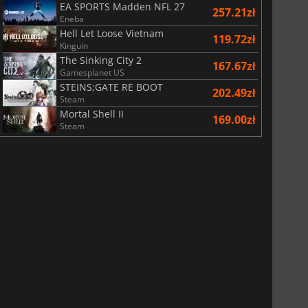
EA SPORTS Madden NFL 27
257.21zł
Eneba
Hell Let Loose Vietnam
119.72zł
Kinguin
The Sinking City 2
167.67zł
Gamesplanet US
STEINS;GATE RE BOOT
202.49zł
Steam
Mortal Shell II
169.00zł
Steam