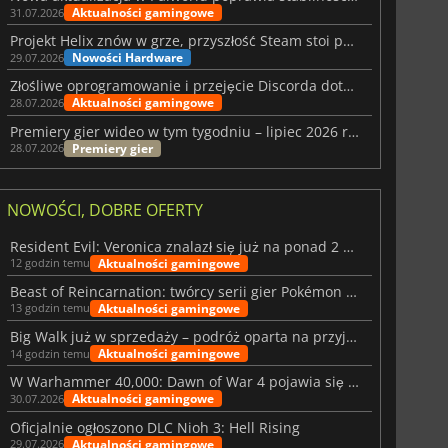
Aktualności gamingowe
31.07.2026
Projekt Helix znów w grze, przyszłość Steam stoi pod znakiem zapytania
Nowości Hardware
29.07.2026
Złośliwe oprogramowanie i przejęcie Discorda dotknęły Meccha Chameleon
Aktualności gamingowe
28.07.2026
Premiery gier wideo w tym tygodniu – lipiec 2026 r. (tydzień 31)
Premiery gier
28.07.2026
NOWOŚCI, DOBRE OFERTY
Resident Evil: Veronica znalazł się już na ponad 2 milionach list życzeń
Aktualności gamingowe
12 godzin temu
Beast of Reincarnation: twórcy serii gier Pokémon wkraczają na nową ścieżkę
Aktualności gamingowe
13 godzin temu
Big Walk już w sprzedaży – podróż oparta na przyjaźni
Aktualności gamingowe
14 godzin temu
W Warhammer 40,000: Dawn of War 4 pojawia się frakcja Nekronów
Aktualności gamingowe
30.07.2026
Oficjalnie ogłoszono DLC Nioh 3: Hell Rising
Aktualności gamingowe
29.07.2026