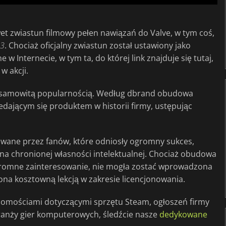
et zwiastun filmowy pełen nawiązań do Valve, w tym coś,
 3
. Chociaż oficjalny zwiastun został ustawiony jako
 Internecie, w tym ta, do której link znajduje się tutaj,
w akcji.
 niesamowitą popularnością. Według dbrand obudowa
dającym się produktem w historii firmy, ustępując
owane przez fanów, które odniosły ogromny sukces,
ę na chronionej własności intelektualnej. Chociaż obudowa
omne zainteresowanie, nie mogła zostać wprowadzona
ę ona kosztowną lekcją w zakresie licencjonowania.
adomościami dotyczącymi sprzętu Steam, ogłoszeń firmy
ranży gier komputerowych, śledźcie nasze
dedykowane