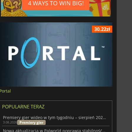
4 WAYS TO WIN BIG!
30.22zł
Portal
POPULARNE TERAZ
Premiery gier wideo w tym tygodniu – sierpień 2026 r. (32. tydzień)
Premiery gier
3.08.2026
Nowa aktualizacja w Palworld poprawia stabilność Sunreach i walk z bossami