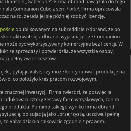
ali konsolę „Gabecube”. Firma dbrand nawiązała do tego
minała Companion Cube z serii
Portal
. Firma opracowała
ąc na to, że uda jej się później zdobyć licencję.
poście
opublikowanym na subreddicie r/dbrand, że po
skontaktował się z dbrand, wyjaśniając, że Companion
nie może być wykorzystywany komercyjnie bez licencji. W
ukt ze sprzedaży i potwierdziła, że wszystkie osoby,
mają pełny zwrot kosztów.
ojekt, pytając Valve, czy może kontynuować produkcję na
mówiło, co położyło kres pracom rozwojowym.
znacznej inwestycji. Firma twierdzi, że poświęciła
produkowała cztery zestawy form wtryskowych, zanim
 tego produktu. Pomimo takiego wyniku firma dbrand
 sytuacją, opisując ją jako „przejrzystą, uczciwą i pełną
, że Valve działała całkowicie zgodnie z prawem.