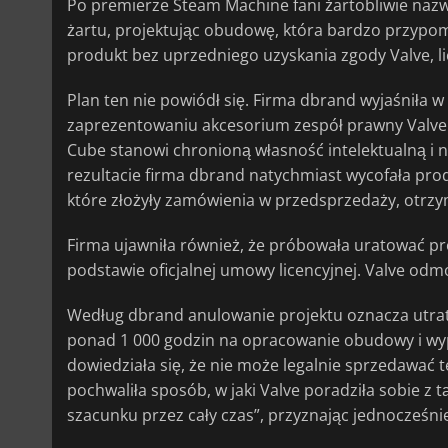
Po premierze Steam Machine fani żartobliwie nazw
żartu, projektując obudowę, która bardzo przypo
produkt bez uprzedniego uzyskania zgody Valve, licz
Plan ten nie powiódł się. Firma dbrand wyjaśniła w
zaprezentowaniu akcesorium zespół prawny Valve 
Cube stanowi chronioną własność intelektualną i 
rezultacie firma dbrand natychmiast wycofała prod
które złożyły zamówienia w przedsprzedaży, otrzy
Firma ujawniła również, że próbowała uratować pr
podstawie oficjalnej umowy licencyjnej. Valve od
Według dbrand anulowanie projektu oznacza utratę 
ponad 1 000 godzin na opracowanie obudowy i wy
dowiedziała się, że nie może legalnie sprzedawać
pochwaliła sposób, w jaki Valve poradziła sobie z tą
szacunku przez cały czas”, przyznając jednocześnie