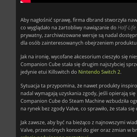
Aby nagłośnić sprawę, firma dbrand stworzyła naw
co wyglądało na żartobliwy nawiązanie do
Half-Life
prywatny, zarchiwizowane wersje są nadal dostępne w
dla osób zainteresowanych obejrzeniem produktu 
Jak na ironię, wycofane akcesorium cieszyło się
Companion Cube stała się drugim najszybciej sprze
jedynie etui Killswitch do
Nintendo Switch 2
.
Sytuacja ta przypomina, że nawet produkty inspir
nadal wymagają uzyskania zgody, jeśli opierają si
Companion Cube do Steam Machine wzbudziła ogr
na rynek bez zgody Valve, co sprawiło, że stała si
Jak zawsze, aby być na bieżąco z najnowszymi wi
Valve, przenośnych konsol do gier oraz zmian w b