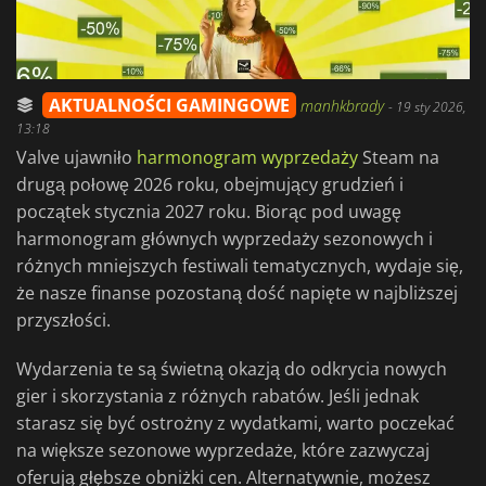
AKTUALNOŚCI GAMINGOWE
manhkbrady
-
19 sty 2026,
13:18
Valve ujawniło
harmonogram wyprzedaży
Steam na
drugą połowę 2026 roku, obejmujący grudzień i
początek stycznia 2027 roku. Biorąc pod uwagę
harmonogram głównych wyprzedaży sezonowych i
różnych mniejszych festiwali tematycznych, wydaje się,
że nasze finanse pozostaną dość napięte w najbliższej
przyszłości.
Wydarzenia te są świetną okazją do odkrycia nowych
gier i skorzystania z różnych rabatów. Jeśli jednak
starasz się być ostrożny z wydatkami, warto poczekać
na większe sezonowe wyprzedaże, które zazwyczaj
oferują głębsze obniżki cen. Alternatywnie, możesz