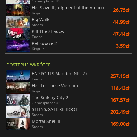
Gamesplanet US
HellSlave II Judgment of the Archon
26.75zł
Kinguin
Big Walk
44.99zł
Steam
Kill The Shadow
47.44zł
Eneba
Retrowave 2
3.59zł
Kinguin
DOSTĘPNE WKRÓTCE
EA SPORTS Madden NFL 27
257.15zł
Eneba
Hell Let Loose Vietnam
118.43zł
Kinguin
The Sinking City 2
167.57zł
Gamesplanet US
STEINS;GATE RE BOOT
202.49zł
Steam
Mortal Shell II
169.00zł
Steam