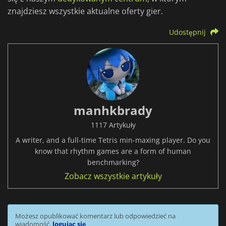
znajdziesz wszystkie aktualne oferty gier.
Udostępnij
manhkbrady
1117 Artykuły
A writer, and a full-time Tetris min-maxing player. Do you
know that rhythm games are a form of human
benchmarking?
Zobacz wszystkie artykuły
Możesz opublikować komentarz lub odpowiedzieć na
wiadomość,
logując się