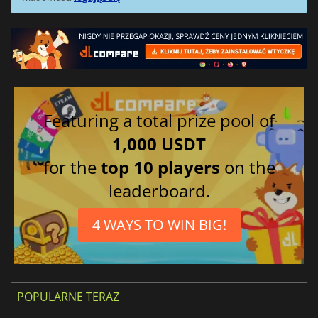
Featuring a total prize pool of
1,000 USDT
for the
top 10 players
on the
leaderboard.
4 WAYS TO WIN BIG!
POPULARNE TERAZ