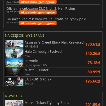
Aktualności gamingowe
30.07.2026
Oficjalnie ogłoszono DLC Nioh 3: Hell Rising
Aktualności gamingowe
29.07.2026
Forsaken Realms: Vahrin’s Call trafia na rynek po dziesięciu latach prac
Aktualności gamingowe
28.07.2026
NAJCZĘŚCIEJ WYBIERANE
Assassin's Creed Black Flag Resynced
170.61zł
HRKGAME
Halo Campaign Evolved
140.26zł
K4G
Palworld
78.18zł
Gamesplanet US
Mistfall Hunter
80.99zł
Steam
EA SPORTS FC 27
196.66zł
Eneba
NOWE GRY
Marvel Tokon Fighting Souls
201.09zł