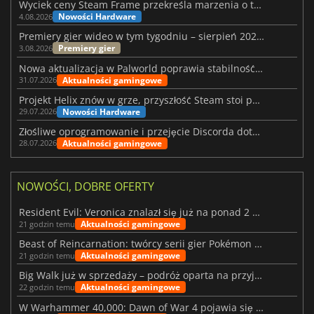
Wyciek ceny Steam Frame przekreśla marzenia o tanim zestawie VR
Nowości Hardware
4.08.2026
Premiery gier wideo w tym tygodniu – sierpień 2026 r. (32. tydzień)
Premiery gier
3.08.2026
Nowa aktualizacja w Palworld poprawia stabilność Sunreach i walk z bossami
Aktualności gamingowe
31.07.2026
Projekt Helix znów w grze, przyszłość Steam stoi pod znakiem zapytania
Nowości Hardware
29.07.2026
Złośliwe oprogramowanie i przejęcie Discorda dotknęły Meccha Chameleon
Aktualności gamingowe
28.07.2026
NOWOŚCI, DOBRE OFERTY
Resident Evil: Veronica znalazł się już na ponad 2 milionach list życzeń
Aktualności gamingowe
21 godzin temu
Beast of Reincarnation: twórcy serii gier Pokémon wkraczają na nową ścieżkę
Aktualności gamingowe
21 godzin temu
Big Walk już w sprzedaży – podróż oparta na przyjaźni
Aktualności gamingowe
22 godzin temu
W Warhammer 40,000: Dawn of War 4 pojawia się frakcja Nekronów