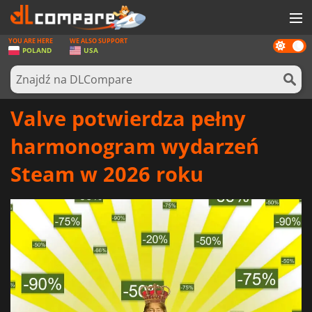
YOU ARE HERE
WE ALSO SUPPORT
Dark
GRY
POLAND
USA
mode
KARTY DO GIER
OPROGRAMOWANIE
Valve potwierdza pełny
REWARDS
harmonogram wydarzeń
SPRZĘT KOMPUTEROWY
Steam w 2026 roku
AKTUALNOŚCI
ZALOGUJ SIĘ LUB ZAREJESTRUJ