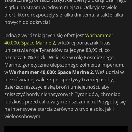
skutecznie gromadzi wszystkie oferty z okazji Czarnego
Piątku na Steam w jednym miejscu. Odkryjesz wiele
ofert, które rozpoczęły się kilka dni temu, a także kilka
nowych do odkrycia!
Jedną z wyróżniających się ofert jest
Warhammer
40,000: Space Marine 2
, w której porucznik Titus
unicestwia roje Tyranidów za jedyne 83,99 zł, co
oznacza 60% zniżki. Wciel się w rolę Kosmicznego
Marine, genetycznie ulepszonego żołnierza Imperium,
w
Warhammer 40,000: Space Marine 2
. Weź udział w
niezrównanej walce z perspektywy trzeciej osoby,
dzierżąc niszczycielską broń i umiejętności, aby
zniszczyć hordy nienasyconych Tyranidów, chroniąc
ludzkość przed całkowitym zniszczeniem. Przygotuj się
na intensywne starcia zarówno w trybie solo, jak i
wieloosobowym.