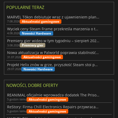
POPULARNE TERAZ
MARVEL Tōkon debiutuje wraz z ujawnieniem planu rozwoju na pierwszy rok
Aktualności gamingowe
7.08.2026
Wyciek ceny Steam Frame przekreśla marzenia o tanim zestawie VR
Nowości Hardware
4.08.2026
Premiery gier wideo w tym tygodniu – sierpień 2026 r. (32. tydzień)
Premiery gier
3.08.2026
Nowa aktualizacja w Palworld poprawia stabilność Sunreach i walk z bossami
Aktualności gamingowe
31.07.2026
Projekt Helix znów w grze, przyszłość Steam stoi pod znakiem zapytania
Nowości Hardware
29.07.2026
NOWOŚCI, DOBRE OFERTY
REANIMAL oficjalnie wprowadza dodatek The Prisoner
Aktualności gamingowe
5 godzin temu
ReStory: Firma Chill Electronics Repairs przywraca nostalgię za latami 2000
Aktualności gamingowe
5 godzin temu