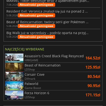
MARVEL Tōkon debiutuje wraz z ujawnieniem planu rozwoju na pierwszy rok
Aktualności gamingowe
7.08.2026
Resident Evil: Veronica znalazł się już na ponad 2 milionach list życzeń
Aktualności gamingowe
5.08.2026
Beast of Reincarnation: twórcy serii gier Pokémon wkraczają na nową ścieżkę
Aktualności gamingowe
5.08.2026
Big Walk już w sprzedaży – podróż oparta na przyjaźni
Aktualności gamingowe
5.08.2026
NAJCZĘŚCIEJ WYBIERANE
Assassin's Creed Black Flag Resynced
164.52zł
HRKGAME
Beast of Reincarnation
125.95zł
LDShop
Corsair Cove
80.54zł
Difmark
Palworld
90.95zł
Game Boost
Forza Horizon 6
171.15zł
LDShop