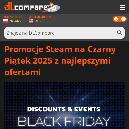
YOU ARE HERE
WE ALSO SUPPORT
Dark
GRY
POLAND
USA
mode
KARTY DO GIER
OPROGRAMOWANIE
Promocje Steam na Czarny
REWARDS
Piątek 2025 z najlepszymi
SPRZĘT KOMPUTEROWY
ofertami
AKTUALNOŚCI
ZALOGUJ SIĘ LUB ZAREJESTRUJ