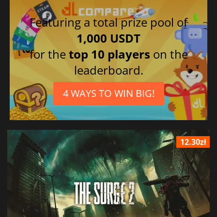
Featuring a total prize pool of
1,000 USDT
for the
top 10 players
on the
leaderboard.
4 WAYS TO WIN BIG!
12.30zł