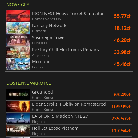
NOWE GRY
IRON NEST Heavy Turret Simulator
55.77zł
Gamesplanet US
Fantasy Network
18.12zł
Difmark
Sovereign Tower
46.29zł
LOADED
ReStory Chill Electronics Repairs
33.98zł
Allyouplay
Montabi
45.46zł
Eneba
DOSTĘPNE WKRÓTCE
Grounded
63.49zł
Game Boost
Elder Scrolls 4 Oblivion Remastered
109.99zł
Game Boost
EA SPORTS Madden NFL 27
235.57zł
Kinguin
Hell Let Loose Vietnam
117.54zł
Kinguin