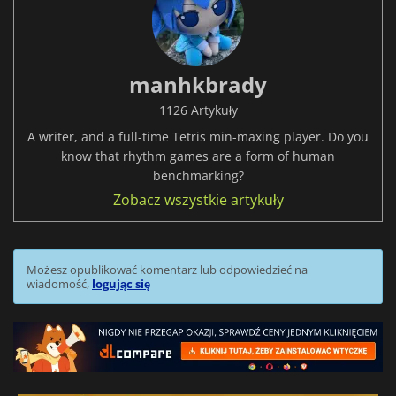
manhkbrady
1126 Artykuły
A writer, and a full-time Tetris min-maxing player. Do you
know that rhythm games are a form of human
benchmarking?
Zobacz wszystkie artykuły
Możesz opublikować komentarz lub odpowiedzieć na
wiadomość,
logując się