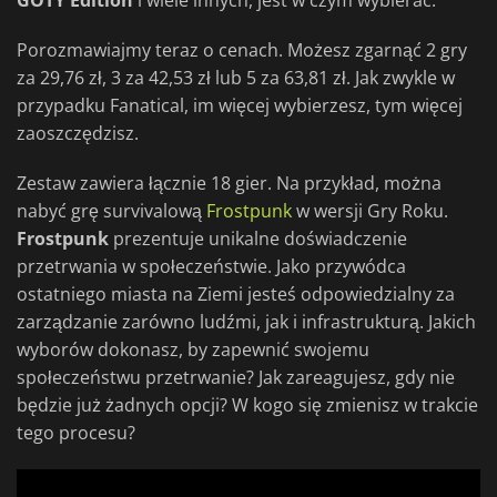
GOTY Edition
i wiele innych, jest w czym wybierać.
Porozmawiajmy teraz o cenach. Możesz zgarnąć 2 gry
za 29,76 zł, 3 za 42,53 zł lub 5 za 63,81 zł. Jak zwykle w
przypadku Fanatical, im więcej wybierzesz, tym więcej
zaoszczędzisz.
Zestaw zawiera łącznie 18 gier. Na przykład, można
nabyć grę survivalową
Frostpunk
w wersji Gry Roku.
Frostpunk
prezentuje unikalne doświadczenie
przetrwania w społeczeństwie. Jako przywódca
ostatniego miasta na Ziemi jesteś odpowiedzialny za
zarządzanie zarówno ludźmi, jak i infrastrukturą. Jakich
wyborów dokonasz, by zapewnić swojemu
społeczeństwu przetrwanie? Jak zareagujesz, gdy nie
będzie już żadnych opcji? W kogo się zmienisz w trakcie
tego procesu?