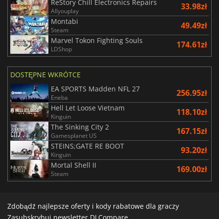
ReStory Chill Electronics Repairs
33.98zł
Allyouplay
Montabi
49.49zł
Steam
Marvel Tokon Fighting Souls
174.61zł
LDShop
DOSTĘPNE WKRÓTCE
EA SPORTS Madden NFL 27
256.95zł
Eneba
Hell Let Loose Vietnam
118.10zł
Kinguin
The Sinking City 2
167.15zł
Gamesplanet US
STEINS;GATE RE BOOT
93.20zł
Kinguin
Mortal Shell II
169.00zł
Steam
Zdobądź najlepsze oferty i kody rabatowe dla graczy
Zasubskrybuj newsletter DLCompare