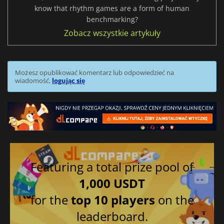
know that rhythm games are a form of human
benchmarking?
Zobacz wszystkie artykuły
Możesz opublikować komentarz lub odpowiedzieć na
wiadomość,
logując się
Featuring a total prize pool of
1,000 USDT
for the
top 10 players
on the
leaderboard.