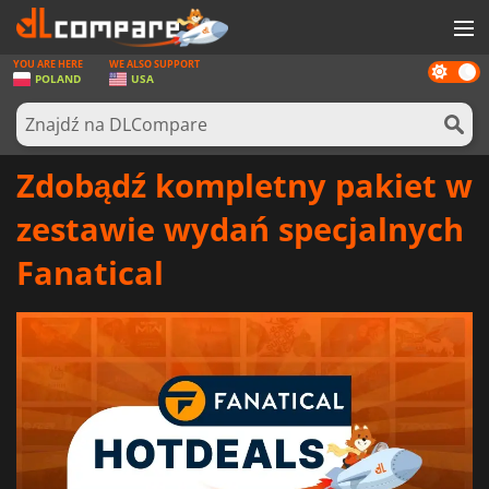
YOU ARE HERE
WE ALSO SUPPORT
Dark
GRY
POLAND
USA
mode
KARTY DO GIER
OPROGRAMOWANIE
Zdobądź kompletny pakiet w
REWARDS
zestawie wydań specjalnych
SPRZĘT KOMPUTEROWY
Fanatical
AKTUALNOŚCI
ZALOGUJ SIĘ LUB ZAREJESTRUJ