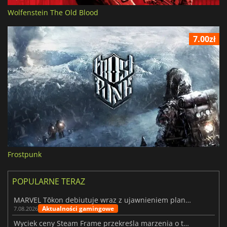
Wolfenstein The Old Blood
7.00zł
Frostpunk
POPULARNE TERAZ
MARVEL Tōkon debiutuje wraz z ujawnieniem planu rozwoju na pierwszy rok
Aktualności gamingowe
7.08.2026
Wyciek ceny Steam Frame przekreśla marzenia o tanim zestawie VR