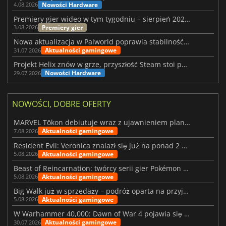
Nowości Hardware
4.08.2026
Premiery gier wideo w tym tygodniu – sierpień 2026 r. (32. tydzień)
Premiery gier
3.08.2026
Nowa aktualizacja w Palworld poprawia stabilność Sunreach i walk z bossami
Aktualności gamingowe
31.07.2026
Projekt Helix znów w grze, przyszłość Steam stoi pod znakiem zapytania
Nowości Hardware
29.07.2026
NOWOŚCI, DOBRE OFERTY
MARVEL Tōkon debiutuje wraz z ujawnieniem planu rozwoju na pierwszy rok
Aktualności gamingowe
7.08.2026
Resident Evil: Veronica znalazł się już na ponad 2 milionach list życzeń
Aktualności gamingowe
5.08.2026
Beast of Reincarnation: twórcy serii gier Pokémon wkraczają na nową ścieżkę
Aktualności gamingowe
5.08.2026
Big Walk już w sprzedaży – podróż oparta na przyjaźni
Aktualności gamingowe
5.08.2026
W Warhammer 40,000: Dawn of War 4 pojawia się frakcja Nekronów
Aktualności gamingowe
30.07.2026