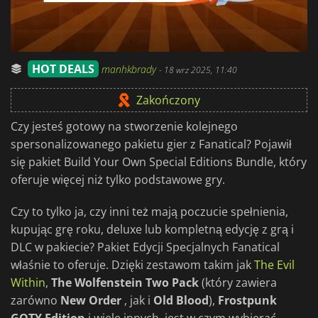
HOT DEALS
manhkbrady
-
18 wrz 2025, 11:40
Zakończony
Czy jesteś gotowy na stworzenie kolejnego
spersonalizowanego pakietu gier z Fanatical? Pojawił
się pakiet Build Your Own Special Editions Bundle, który
oferuje więcej niż tylko podstawowe gry.
Czy to tylko ja, czy inni też mają poczucie spełnienia,
kupując grę roku, deluxe lub kompletną edycję z grą i
DLC w pakiecie? Pakiet Edycji Specjalnych Fanatical
właśnie to oferuje. Dzięki zestawom takim jak
The Evil
Within
,
The Wolfenstein Two Pack
(który zawiera
zarówno
New Order
, jak i
Old Blood
),
Frostpunk