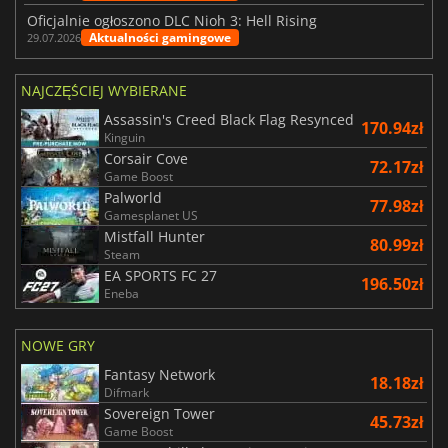
Oficjalnie ogłoszono DLC Nioh 3: Hell Rising
Aktualności gamingowe
29.07.2026
NAJCZĘŚCIEJ WYBIERANE
Assassin's Creed Black Flag Resynced
170.94zł
Kinguin
Corsair Cove
72.17zł
Game Boost
Palworld
77.98zł
Gamesplanet US
Mistfall Hunter
80.99zł
Steam
EA SPORTS FC 27
196.50zł
Eneba
NOWE GRY
Fantasy Network
18.18zł
Difmark
Sovereign Tower
45.73zł
Game Boost