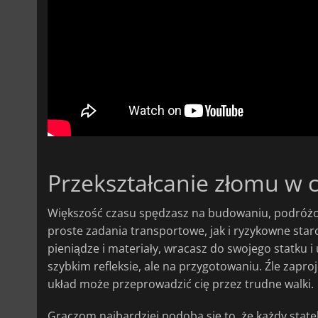
Przekształcanie złomu w c
Większość czasu spędzasz na budowaniu, podróżo
proste zadania transportowe, jak i ryzykowne star
pieniądze i materiały, wracasz do swojego statku i
szybkim refleksie, ale na przygotowaniu. Źle zapro
układ może przeprowadzić cię przez trudne walki.
Graczom najbardziej podoba się to, że każdy state