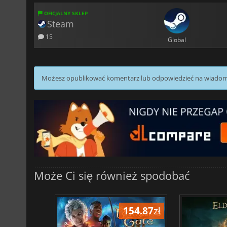
OFICJALNY SKLEP
Steam
15
Global
Możesz opublikować komentarz lub odpowiedzieć na wiado
Może Ci się również spodobać
206.10
zł
154.87
zł