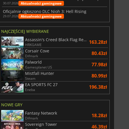
Aktualności gamingowe
30.07.2026
Oficjalnie ogłoszono DLC Nioh 3: Hell Rising
Aktualności gamingowe
29.07.2026
NAJCZĘŚCIEJ WYBIERANE
Assassin's Creed Black Flag Resynced
163.28zł
HRKGAME
Corsair Cove
80.43zł
Difmark
Palworld
77.98zł
Gamesplanet US
Mistfall Hunter
80.99zł
Steam
EA SPORTS FC 27
196.38zł
Eneba
NOWE GRY
Fantasy Network
18.28zł
Difmark
Sovereign Tower
46.39zł