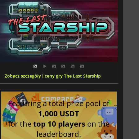
Zobacz szczegóły i ceny gry The Last Starship
Featuring a total prize pool of
1,000 USDT
for the
top 10 players
on the
leaderboard.