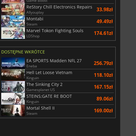
Game Boost
ReStory Chill Electronics Repairs
33.98zł
Allyouplay
Montabi
49.49zł
Steam
Marvel Tokon Fighting Souls
174.61zł
LDShop
DOSTĘPNE WKRÓTCE
EA SPORTS Madden NFL 27
256.79zł
Eneba
Hell Let Loose Vietnam
118.10zł
Kinguin
The Sinking City 2
167.15zł
Gamesplanet US
STEINS;GATE RE BOOT
89.06zł
Kinguin
Mortal Shell II
169.00zł
Steam
28.99
zł
68.48
zł