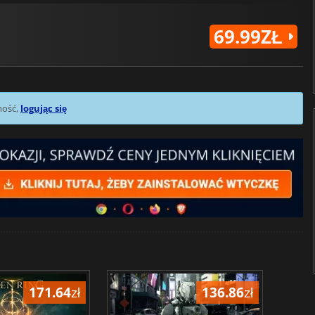
69.99ZŁ
mość,
logując się
171.64
zł
136.86
zł