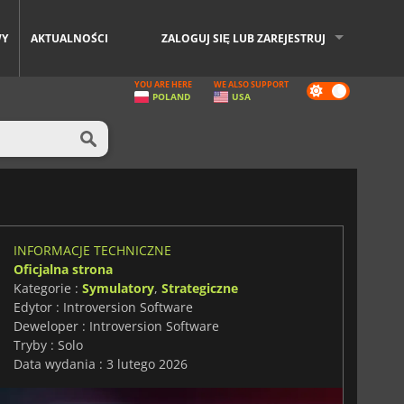
WY
AKTUALNOŚCI
ZALOGUJ SIĘ LUB ZAREJESTRUJ
YOU ARE HERE
WE ALSO SUPPORT
Dark
POLAND
USA
mode
INFORMACJE TECHNICZNE
Oficjalna strona
Kategorie :
Symulatory
,
Strategiczne
Edytor : Introversion Software
Deweloper : Introversion Software
Tryby : Solo
Data wydania : 3 lutego 2026