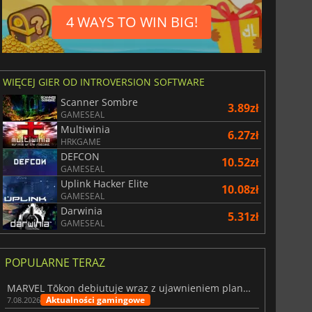
4 WAYS TO WIN BIG!
WIĘCEJ GIER OD INTROVERSION SOFTWARE
Scanner Sombre
3.89zł
GAMESEAL
Multiwinia
6.27zł
HRKGAME
DEFCON
10.52zł
GAMESEAL
Uplink Hacker Elite
10.08zł
GAMESEAL
Darwinia
5.31zł
GAMESEAL
POPULARNE TERAZ
MARVEL Tōkon debiutuje wraz z ujawnieniem planu rozwoju na pierwszy rok
Aktualności gamingowe
7.08.2026