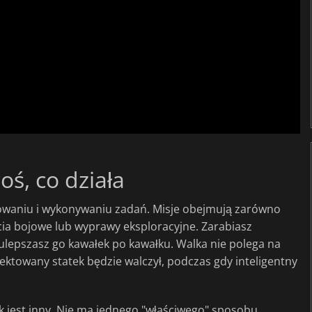
oś, co działa
waniu i wykonywaniu zadań. Misje obejmują zarówno
cia bojowe lub wyprawy eksploracyjne. Zarabiasz
 ulepszasz go kawałek po kawałku. Walka nie polega na
jektowany statek będzie walczył, podczas gdy inteligentny
k jest inny. Nie ma jednego "właściwego" sposobu