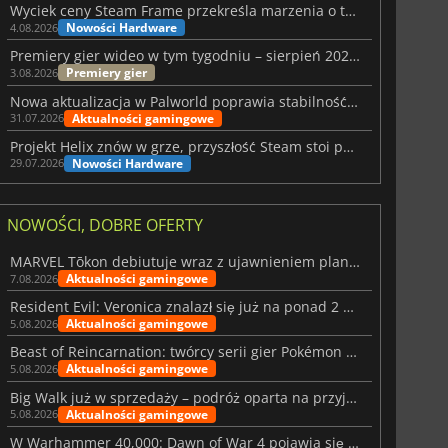
Wyciek ceny Steam Frame przekreśla marzenia o tanim zestawie VR
Nowości Hardware
4.08.2026
Premiery gier wideo w tym tygodniu – sierpień 2026 r. (32. tydzień)
Premiery gier
3.08.2026
Nowa aktualizacja w Palworld poprawia stabilność Sunreach i walk z bossami
Aktualności gamingowe
31.07.2026
Projekt Helix znów w grze, przyszłość Steam stoi pod znakiem zapytania
Nowości Hardware
29.07.2026
NOWOŚCI, DOBRE OFERTY
MARVEL Tōkon debiutuje wraz z ujawnieniem planu rozwoju na pierwszy rok
Aktualności gamingowe
7.08.2026
Resident Evil: Veronica znalazł się już na ponad 2 milionach list życzeń
Aktualności gamingowe
5.08.2026
Beast of Reincarnation: twórcy serii gier Pokémon wkraczają na nową ścieżkę
Aktualności gamingowe
5.08.2026
Big Walk już w sprzedaży – podróż oparta na przyjaźni
Aktualności gamingowe
5.08.2026
W Warhammer 40,000: Dawn of War 4 pojawia się frakcja Nekronów