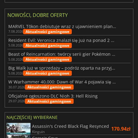
NOWOŚCI, DOBRE OFERTY
MARVEL Tōkon debiutuje wraz z ujawnieniem planu rozwoju na pierwszy rok
Aktualności gamingowe
7.08.2026
Resident Evil: Veronica znalazł się już na ponad 2 milionach list życzeń
Aktualności gamingowe
5.08.2026
Beast of Reincarnation: twórcy serii gier Pokémon wkraczają na nową ścieżkę
Aktualności gamingowe
5.08.2026
Big Walk już w sprzedaży – podróż oparta na przyjaźni
Aktualności gamingowe
5.08.2026
W Warhammer 40,000: Dawn of War 4 pojawia się frakcja Nekronów
Aktualności gamingowe
30.07.2026
Oficjalnie ogłoszono DLC Nioh 3: Hell Rising
Aktualności gamingowe
29.07.2026
NAJCZĘŚCIEJ WYBIERANE
Assassin's Creed Black Flag Resynced
170.94zł
Kinguin