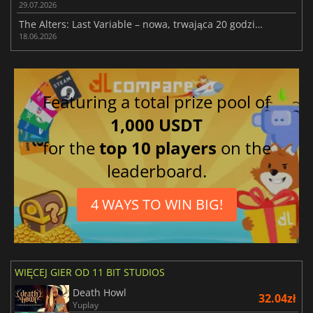
29.07.2026
The Alters: Last Variable – nowa, trwająca 20 godzin przygoda o przetrwaniu
18.06.2026
Featuring a total prize pool of
1,000 USDT
for the
top 10 players
on the
leaderboard.
4 WAYS TO WIN BIG!
WIĘCEJ GIER OD 11 BIT STUDIOS
Death Howl
32.04zł
Yuplay