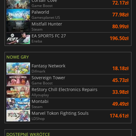
Corsair Cove
72.17zł
Game Boost
Palworld
77.98zł
Gamesplanet US
Mistfall Hunter
80.99zł
Steam
EA SPORTS FC 27
196.50zł
Eneba
NOWE GRY
Fantasy Network
18.18zł
Difmark
Sovereign Tower
45.73zł
Game Boost
ReStory Chill Electronics Repairs
33.98zł
Allyouplay
Montabi
49.49zł
Steam
Marvel Tokon Fighting Souls
174.61zł
LDShop
DOSTĘPNE WKRÓTCE