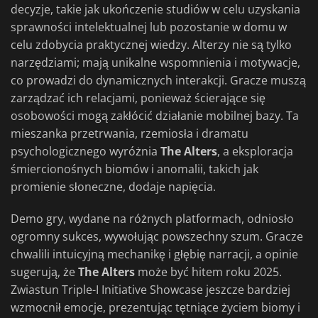
decyzje, takie jak ukończenie studiów w celu uzyskania
sprawności intelektualnej lub pozostanie w domu w
celu zdobycia praktycznej wiedzy. Alterzy nie są tylko
narzędziami; mają unikalne wspomnienia i motywacje,
co prowadzi do dynamicznych interakcji. Gracze muszą
zarządzać ich relacjami, ponieważ ścierające się
osobowości mogą zakłócić działanie mobilnej bazy. Ta
mieszanka przetrwania, rzemiosła i dramatu
psychologicznego wyróżnia
The Alters
, a eksploracja
śmiercionośnych biomów i anomalii, takich jak
promienie słoneczne, dodaje napięcia.
Demo gry, wydane na różnych platformach, odniosło
ogromny sukces, wywołując powszechny szum. Gracze
chwalili intuicyjną mechanikę i głębię narracji, a opinie
sugerują, że
The Alters
może być hitem roku 2025.
Zwiastun Triple-I Initiative Showcase jeszcze bardziej
wzmocnił emocje, prezentując tętniące życiem biomy i