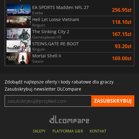
EA SPORTS Madden NFL 27
256.95zł
Eneba
Hell Let Loose Vietnam
118.10zł
Kinguin
The Sinking City 2
167.15zł
Gamesplanet US
STEINS;GATE RE BOOT
93.20zł
Kinguin
Mortal Shell II
169.00zł
Steam
Zdobądź najlepsze oferty i kody rabatowe dla graczy
Zasubskrybuj newsletter DLCompare
SKLEPY
PLATFORMA GIER
KONTAKT