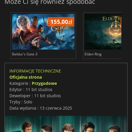
Może Ci się również spodobać
155.00
zł
175
Baldur's Gate 3
Elden Ring
INFORMACJE TECHNICZNE
Oficjalna strona
Kategorie :
Przygodowe
Edytor : 11 bit studios
Deweloper : 11 bit studios
Tryby : Solo
Data wydania : 13 czerwca 2025