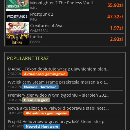
Moonlighter 2 The Endless Vault
55.92zł
K4G
Frostpunk 2
47.32zł
K4G
Creatures of Ava
1.97zł
GAMESEAL
Indika
2.93zł
Eneba
POPULARNE TERAZ
MARVEL Tōkon debiutuje wraz z ujawnieniem planu rozwoju na pierwszy rok
Aktualności gamingowe
7.08.2026
Wyciek ceny Steam Frame przekreśla marzenia o tanim zestawie VR
Nowości Hardware
4.08.2026
Premiery gier wideo w tym tygodniu – sierpień 2026 r. (32. tydzień)
Premiery gier
3.08.2026
Nowa aktualizacja w Palworld poprawia stabilność Sunreach i walk z bossami
Aktualności gamingowe
31.07.2026
Projekt Helix znów w grze, przyszłość Steam stoi pod znakiem zapytania
Nowości Hardware
29.07.2026