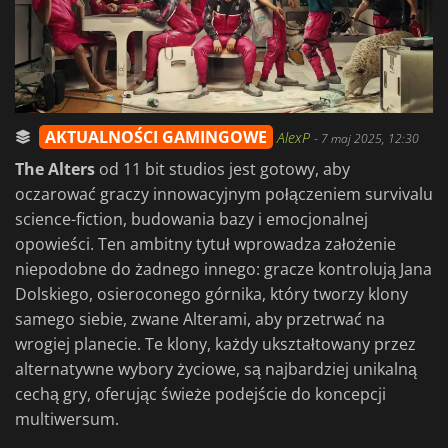
AKTUALNOŚCI GAMINGOWE
AlexP
-
7 maj 2025, 12:30
The Alters
od 11 bit studios jest gotowy, aby
oczarować graczy innowacyjnym połączeniem survivalu
science-fiction, budowania bazy i emocjonalnej
opowieści. Ten ambitny tytuł wprowadza założenie
niepodobne do żadnego innego: gracze kontrolują Jana
Dolskiego, osieroconego górnika, który tworzy klony
samego siebie, zwane Alterami, aby przetrwać na
wrogiej planecie. Te klony, każdy ukształtowany przez
alternatywne wybory życiowe, są najbardziej unikalną
cechą gry, oferując świeże podejście do koncepcji
multiwersum.