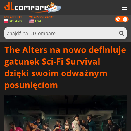
YOU ARE HERE
WE ALSO SUPPORT
Dark
GRY
POLAND
USA
mode
KARTY DO GIER
OPROGRAMOWANIE
The Alters na nowo definiuje
REWARDS
gatunek Sci-Fi Survival
SPRZĘT KOMPUTEROWY
dzięki swoim odważnym
AKTUALNOŚCI
posunięciom
ZALOGUJ SIĘ LUB ZAREJESTRUJ