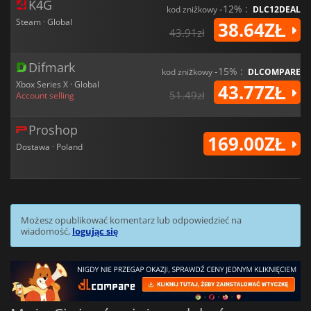
K4G
-12% :
kod zniżkowy
DLC12DEAL
Steam · Global
38.64ZŁ
43.91zł
Difmark
-15% :
kod zniżkowy
DLCOMPARE
Xbox Series X · Global
43.77ZŁ
51.49zł
Account selling
Proshop
169.00ZŁ
Dostawa · Poland
Możesz opublikować komentarz lub odpowiedzieć na
wiadomość,
logując się