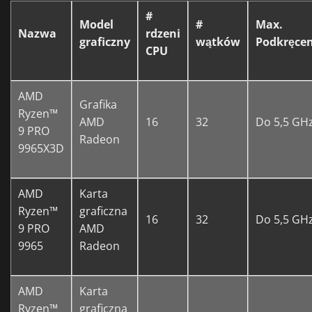
#
Model
#
Max.
Nazwa
rdzeni
graficzny
wątków
Podkręcen
CPU
AMD
Grafika
Ryzen™
AMD
16
32
Do 5,5 GH
9 PRO
Radeon
9965X3D
AMD
Karta
Ryzen™
graficzna
16
32
Do 5,5 GH
9 PRO
AMD
9965
Radeon
AMD
Karta
Ryzen™
graficzna