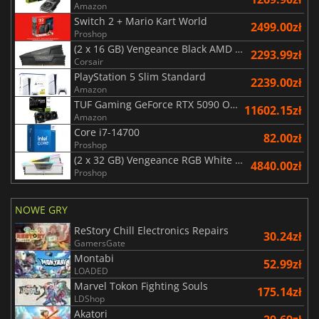
Amazon
Switch 2 + Mario Kart World
2499.00zł
Proshop
(2 x 16 GB) Vengeance Black AMD Expo 6000 MHz - CAS 30
2293.99zł
Corsair
PlayStation 5 Slim Standard
2239.00zł
Amazon
TUF Gaming GeForce RTX 5090 OC Edition 32GB
11602.15zł
Amazon
Core i7-14700
82.00zł
Proshop
(2 x 32 GB) Vengeance RGB White 5600 MHz - CAS 40
4840.00zł
Proshop
NOWE GRY
ReStory Chill Electronics Repairs
30.24zł
GamersGate
Montabi
52.99zł
LOADED
Marvel Tokon Fighting Souls
175.14zł
LDShop
Akatori