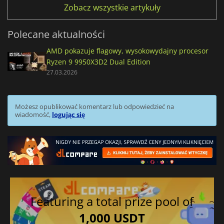
Zobacz wszystkie artykuły
Polecane aktualności
AMD pokazuje flagowy, wysokowydajny procesor
Ryzen 9 9950X3D2 Dual Edition
27.03.2026
Możesz opublikować komentarz lub odpowiedzieć na
wiadomość,
logując się
Featuring a total prize pool of
1,000 USDT