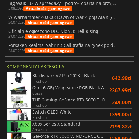
Big Walk już w sprzedaży – podróż oparta na przyjaźni
Aktualności gamingowe
5.08.2026
W Warhammer 40,000: Dawn of War 4 pojawia się frakcja Nekronów
Aktualności gamingowe
30.07.2026
Oficjalnie ogłoszono DLC Nioh 3: Hell Rising
Aktualności gamingowe
29.07.2026
Forsaken Realms: Vahrin’s Call trafia na rynek po dziesięciu latach prac
Aktualności gamingowe
28.07.2026
KOMPONENTY I AKCESORIA
Blackshark V2 Pro 2023 - Black
642.99zł
Proshop
(2 x 16 GB) Vengeance RGB Black AMD Expo 6000 MHz - CAS 30
2367.99zł
Corsair
TUF Gaming GeForce RTX 5070 Ti OC White Edition 16GB
249.00zł
Proshop
Switch OLED White
1399.00zł
Proshop
Xbox Series X Standard
2199.82zł
Amazon
GeForce RTX 5060 WINDFORCE OC 8G
1269.90zł