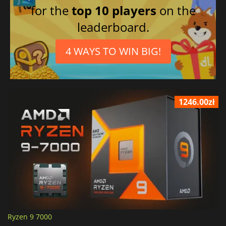
for the
top 10 players
on the
leaderboard.
4 WAYS TO WIN BIG!
1246.00zł
Ryzen 9 7000