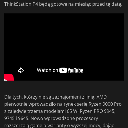
ThinkStation P4 będą gotowe na miesiąc przed tą datą.
Dla tych, którzy nie są zaznajomieni z linią, AMD
pierwotnie wprowadziło na rynek serię Ryzen 9000 Pro
z zaledwie trzema modelami 65 W: Ryzen PRO 9945,
9745 i 9645. Nowo wprowadzone procesory
rozszerzają gamę o warianty o wyższej mocy, dając