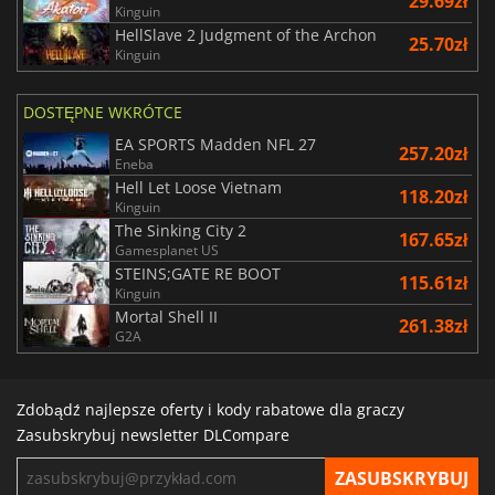
29.69zł
Kinguin
HellSlave 2 Judgment of the Archon
25.70zł
Kinguin
DOSTĘPNE WKRÓTCE
EA SPORTS Madden NFL 27
257.20zł
Eneba
Hell Let Loose Vietnam
118.20zł
Kinguin
The Sinking City 2
167.65zł
Gamesplanet US
STEINS;GATE RE BOOT
115.61zł
Kinguin
Mortal Shell II
261.38zł
G2A
Zdobądź najlepsze oferty i kody rabatowe dla graczy
Zasubskrybuj newsletter DLCompare