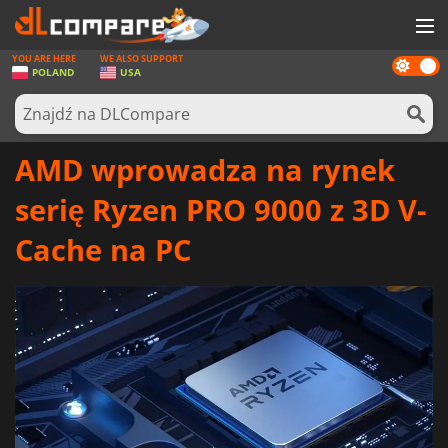
YOU ARE HERE
WE ALSO SUPPORT
Dark
GRY
POLAND
USA
mode
KARTY DO GIER
OPROGRAMOWANIE
AMD wprowadza na rynek
REWARDS
serię Ryzen PRO 9000 z 3D V-
SPRZĘT KOMPUTEROWY
Cache na PC
AKTUALNOŚCI
ZALOGUJ SIĘ LUB ZAREJESTRUJ