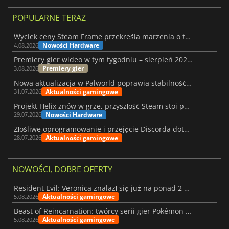
POPULARNE TERAZ
Wyciek ceny Steam Frame przekreśla marzenia o tanim zestawie VR
Nowości Hardware
4.08.2026
Premiery gier wideo w tym tygodniu – sierpień 2026 r. (32. tydzień)
Premiery gier
3.08.2026
Nowa aktualizacja w Palworld poprawia stabilność Sunreach i walk z bossami
Aktualności gamingowe
31.07.2026
Projekt Helix znów w grze, przyszłość Steam stoi pod znakiem zapytania
Nowości Hardware
29.07.2026
Złośliwe oprogramowanie i przejęcie Discorda dotknęły Meccha Chameleon
Aktualności gamingowe
28.07.2026
NOWOŚCI, DOBRE OFERTY
Resident Evil: Veronica znalazł się już na ponad 2 milionach list życzeń
Aktualności gamingowe
5.08.2026
Beast of Reincarnation: twórcy serii gier Pokémon wkraczają na nową ścieżkę
Aktualności gamingowe
5.08.2026