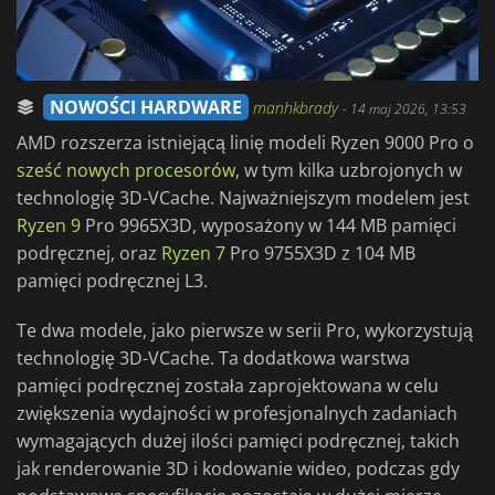
NOWOŚCI HARDWARE
manhkbrady
-
14 maj 2026, 13:53
AMD rozszerza istniejącą linię modeli Ryzen 9000 Pro o
sześć nowych procesorów
, w tym kilka uzbrojonych w
technologię 3D-VCache. Najważniejszym modelem jest
Ryzen 9
Pro 9965X3D, wyposażony w 144 MB pamięci
podręcznej, oraz
Ryzen 7
Pro 9755X3D z 104 MB
pamięci podręcznej L3.
Te dwa modele, jako pierwsze w serii Pro, wykorzystują
technologię 3D-VCache. Ta dodatkowa warstwa
pamięci podręcznej została zaprojektowana w celu
zwiększenia wydajności w profesjonalnych zadaniach
wymagających dużej ilości pamięci podręcznej, takich
jak renderowanie 3D i kodowanie wideo, podczas gdy