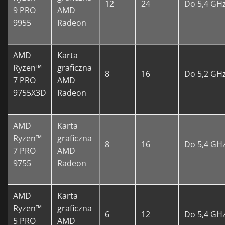
12
24
Do 5,4 GH
9 PRO
AMD
9955
Radeon
AMD
Karta
Ryzen™
graficzna
8
16
Do 5,2 GH
7 PRO
AMD
9755X3D
Radeon
AMD
Karta
Ryzen™
graficzna
8
16
Do 5,4 GH
7 PRO
AMD
9755
Radeon
AMD
Karta
Ryzen™
graficzna
6
12
Do 5,4 GH
5 PRO
AMD