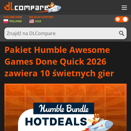
YOU ARE HERE
WE ALSO SUPPORT
Dark
GRY
POLAND
USA
mode
KARTY DO GIER
OPROGRAMOWANIE
Pakiet Humble Awesome
REWARDS
Games Done Quick 2026
SPRZĘT KOMPUTEROWY
zawiera 10 świetnych gier
AKTUALNOŚCI
ZALOGUJ SIĘ LUB ZAREJESTRUJ