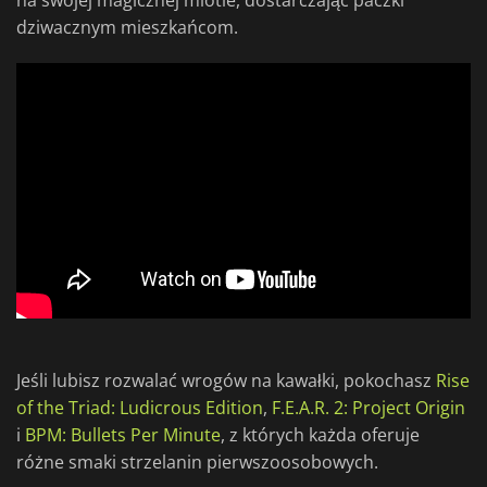
na swojej magicznej miotle, dostarczając paczki
dziwacznym mieszkańcom.
Jeśli lubisz rozwalać wrogów na kawałki, pokochasz
Rise
of the Triad: Ludicrous Edition
,
F.E.A.R. 2: Project Origin
i
BPM: Bullets Per Minute
, z których każda oferuje
różne smaki strzelanin pierwszoosobowych.