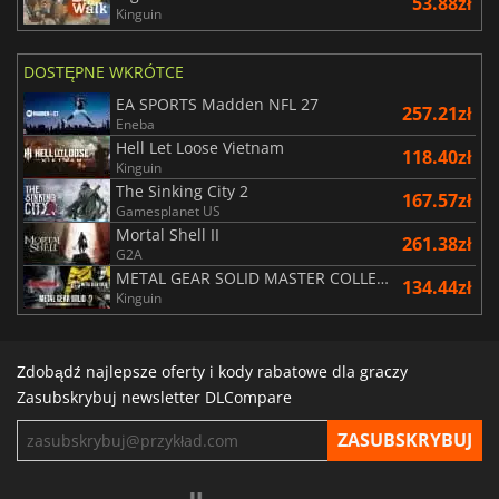
53.88zł
Kinguin
DOSTĘPNE WKRÓTCE
EA SPORTS Madden NFL 27
257.21zł
Eneba
Hell Let Loose Vietnam
118.40zł
Kinguin
The Sinking City 2
167.57zł
Gamesplanet US
Mortal Shell II
261.38zł
G2A
METAL GEAR SOLID MASTER COLLECTION Vol.2
134.44zł
Kinguin
Zdobądź najlepsze oferty i kody rabatowe dla graczy
Zasubskrybuj newsletter DLCompare