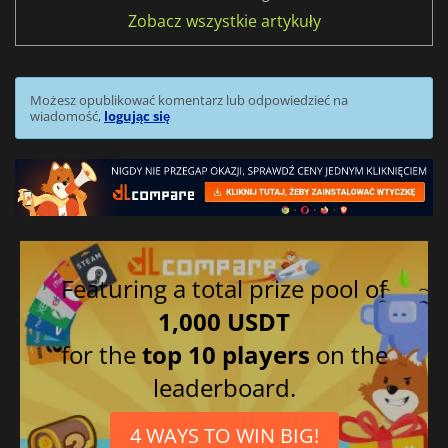
Zobacz wszystkie artykuły
Możesz opublikować komentarz lub odpowiedzieć na
wiadomość,
logując się
Featuring a total prize pool of
1,000 USDT
for the
top 10 players
on the
leaderboard.
4 WAYS TO WIN BIG!