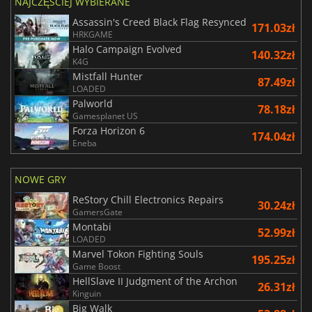
NAJCZĘŚCIEJ WYBIERANE
Assassin's Creed Black Flag Resynced
171.03zł
HRKGAME
Halo Campaign Evolved
140.32zł
K4G
Mistfall Hunter
87.49zł
LOADED
Palworld
78.18zł
Gamesplanet US
Forza Horizon 6
174.04zł
Eneba
NOWE GRY
ReStory Chill Electronics Repairs
30.24zł
GamersGate
Montabi
52.99zł
LOADED
Marvel Tokon Fighting Souls
195.25zł
Game Boost
HellSlave II Judgment of the Archon
26.31zł
Kinguin
Big Walk