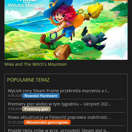
Mika and The Witch's Mountain
POPULARNE TERAZ
Wyciek ceny Steam Frame przekreśla marzenia o tanim zestawie VR
Nowości Hardware
4.08.2026
Premiery gier wideo w tym tygodniu – sierpień 2026 r. (32. tydzień)
Premiery gier
3.08.2026
Nowa aktualizacja w Palworld poprawia stabilność Sunreach i walk z bossami
Aktualności gamingowe
31.07.2026
Projekt Helix znów w grze, przyszłość Steam stoi pod znakiem zapytania