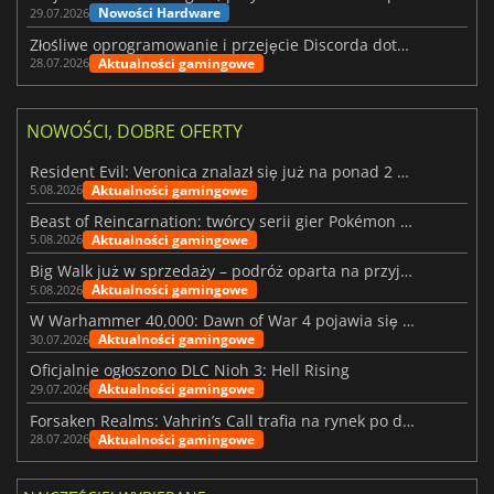
Nowości Hardware
29.07.2026
Złośliwe oprogramowanie i przejęcie Discorda dotknęły Meccha Chameleon
Aktualności gamingowe
28.07.2026
NOWOŚCI, DOBRE OFERTY
Resident Evil: Veronica znalazł się już na ponad 2 milionach list życzeń
Aktualności gamingowe
5.08.2026
Beast of Reincarnation: twórcy serii gier Pokémon wkraczają na nową ścieżkę
Aktualności gamingowe
5.08.2026
Big Walk już w sprzedaży – podróż oparta na przyjaźni
Aktualności gamingowe
5.08.2026
W Warhammer 40,000: Dawn of War 4 pojawia się frakcja Nekronów
Aktualności gamingowe
30.07.2026
Oficjalnie ogłoszono DLC Nioh 3: Hell Rising
Aktualności gamingowe
29.07.2026
Forsaken Realms: Vahrin’s Call trafia na rynek po dziesięciu latach prac
Aktualności gamingowe
28.07.2026