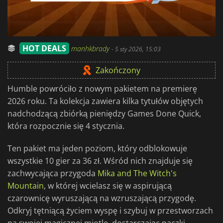
HOT DEALS
manhkbrady
-
5 sty 2026, 15:03
Zakończony
Humble powróciło z nowym pakietem na premierę
2026 roku. Ta kolekcja zawiera kilka tytułów objętych
nadchodzącą zbiórką pieniędzy Games Done Quick,
która rozpocznie się 4 stycznia.
Ten pakiet ma jeden poziom, który odblokowuje
wszystkie 10 gier za 36 zł. Wśród nich znajduje się
zachwycająca przygoda
Mika and The Witch's
Mountain
, w której wcielasz się w aspirującą
czarownicę wyruszającą na wzruszającą przygodę.
Odkryj tętniącą życiem wyspę i szybuj w przestworzach