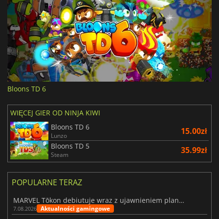
Bloons TD 6
WIĘCEJ GIER OD NINJA KIWI
Bloons TD 6
15.00zł
Lunzo
Bloons TD 5
35.99zł
Steam
POPULARNE TERAZ
MARVEL Tōkon debiutuje wraz z ujawnieniem planu rozwoju na pierwszy rok
Aktualności gamingowe
7.08.2026