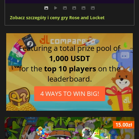
Zobacz szczegóły i ceny gry Rose and Locket
Featuring a total prize pool of
1,000 USDT
for the
top 10 players
on the
leaderboard.
4 WAYS TO WIN BIG!
15.00zł