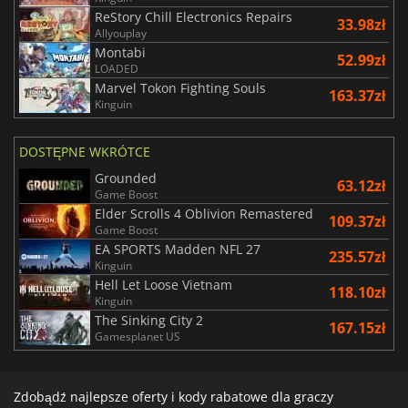
ReStory Chill Electronics Repairs
33.98zł
Allyouplay
Montabi
52.99zł
LOADED
Marvel Tokon Fighting Souls
163.37zł
Kinguin
DOSTĘPNE WKRÓTCE
Grounded
63.12zł
Game Boost
Elder Scrolls 4 Oblivion Remastered
109.37zł
Game Boost
EA SPORTS Madden NFL 27
235.57zł
Kinguin
Hell Let Loose Vietnam
118.10zł
Kinguin
The Sinking City 2
167.15zł
Gamesplanet US
Zdobądź najlepsze oferty i kody rabatowe dla graczy