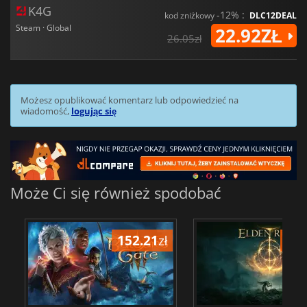
K4G
-12% :
kod zniżkowy
DLC12DEAL
Steam · Global
22.92ZŁ
26.05zł
Możesz opublikować komentarz lub odpowiedzieć na
wiadomość,
logując się
Może Ci się również spodobać
152.21
zł
175