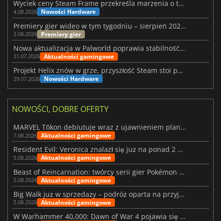
Wyciek ceny Steam Frame przekreśla marzenia o tanim zestawie VR
Nowości Hardware
4.08.2026
Premiery gier wideo w tym tygodniu – sierpień 2026 r. (32. tydzień)
Premiery gier
3.08.2026
Nowa aktualizacja w Palworld poprawia stabilność Sunreach i walk z bossami
Aktualności gamingowe
31.07.2026
Projekt Helix znów w grze, przyszłość Steam stoi pod znakiem zapytania
Nowości Hardware
29.07.2026
NOWOŚCI, DOBRE OFERTY
MARVEL Tōkon debiutuje wraz z ujawnieniem planu rozwoju na pierwszy rok
Aktualności gamingowe
7.08.2026
Resident Evil: Veronica znalazł się już na ponad 2 milionach list życzeń
Aktualności gamingowe
5.08.2026
Beast of Reincarnation: twórcy serii gier Pokémon wkraczają na nową ścieżkę
Aktualności gamingowe
5.08.2026
Big Walk już w sprzedaży – podróż oparta na przyjaźni
Aktualności gamingowe
5.08.2026
W Warhammer 40,000: Dawn of War 4 pojawia się frakcja Nekronów