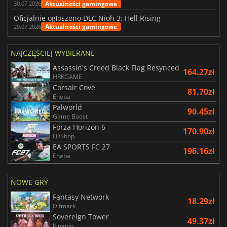
Aktualności gamingowe
30.07.2026
Oficjalnie ogłoszono DLC Nioh 3: Hell Rising
Aktualności gamingowe
29.07.2026
NAJCZĘŚCIEJ WYBIERANE
Assassin's Creed Black Flag Resynced
164.27zł
HRKGAME
Corsair Cove
81.70zł
Eneba
Palworld
90.45zł
Game Boost
Forza Horizon 6
170.90zł
LDShop
EA SPORTS FC 27
196.16zł
Eneba
NOWE GRY
Fantasy Network
18.29zł
Difmark
Sovereign Tower
49.37zł
Kinguin