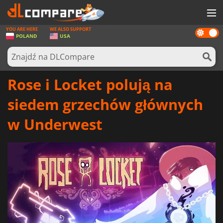
YOU ARE HERE
WE ALSO SUPPORT
Dark
GRY
POLAND
USA
mode
KARTY DO GIER
OPROGRAMOWANIE
Rose i Locket polują na
REWARDS
siedem grzechów głównych
SPRZĘT KOMPUTEROWY
w Underwest
AKTUALNOŚCI
ZALOGUJ SIĘ LUB ZAREJESTRUJ