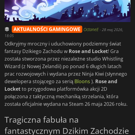
AKTUALNOŚCI GAMINGOWE
OctaneE
-
28 maj 2026,
18:05
Odkryjmy mroczny i uduchowiony podziemny świat
fantasy Dzikiego Zachodu w
Rose and Locket
! Gra
została stworzona przez niezależne studio Whistling
Wizard (z Nowej Zelandii) po ponad 6 długich latach
prac rozwojowych i wydana przez Ninja Kiwi (słynnego
dewelopera stojącego za serią
Bloons
).
Rose and
Locket
to przygodowa platformówka akcji 2D
połączona z taktyczną mechaniką strzelania, która
została oficjalnie wydana na Steam 26 maja 2026 roku.
Tragiczna fabuła na
fantastycznym Dzikim Zachodzie