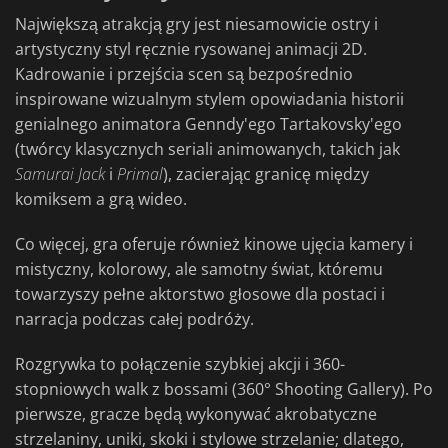
Największą atrakcją gry jest niesamowicie ostry i
artystyczny styl ręcznie rysowanej animacji 2D.
Kadrowanie i przejścia scen są bezpośrednio
inspirowane wizualnym stylem opowiadania historii
genialnego animatora Genndy'ego Tartakovsky'ego
(twórcy klasycznych seriali animowanych, takich jak
Samurai Jack
i
Primal
), zacierając granicę między
komiksem a grą wideo.
Co więcej, gra oferuje również kinowe ujęcia kamery i
mistyczny, kolorowy, ale samotny świat, któremu
towarzyszy pełne aktorstwo głosowe dla postaci i
narracja podczas całej podróży.
Rozgrywka to połączenie szybkiej akcji i 360-
stopniowych walk z bossami (360° Shooting Gallery). Po
pierwsze, gracze będą wykonywać akrobatyczne
strzelaniny, uniki, skoki i stylowe strzelanie; dlatego,