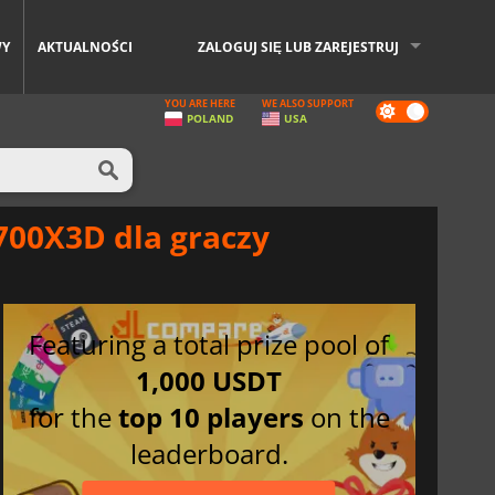
WY
AKTUALNOŚCI
ZALOGUJ SIĘ LUB ZAREJESTRUJ
YOU ARE HERE
WE ALSO SUPPORT
Dark
POLAND
USA
mode
00X3D dla graczy
Featuring a total prize pool of
1,000 USDT
for the
top 10 players
on the
leaderboard.