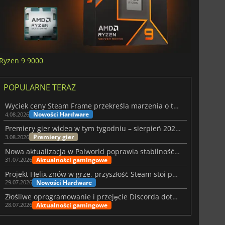
Ryzen 9 9000
POPULARNE TERAZ
Wyciek ceny Steam Frame przekreśla marzenia o tanim zestawie VR
Nowości Hardware
4.08.2026
Premiery gier wideo w tym tygodniu – sierpień 2026 r. (32. tydzień)
Premiery gier
3.08.2026
Nowa aktualizacja w Palworld poprawia stabilność Sunreach i walk z bossami
Aktualności gamingowe
31.07.2026
Projekt Helix znów w grze, przyszłość Steam stoi pod znakiem zapytania
Nowości Hardware
29.07.2026
Złośliwe oprogramowanie i przejęcie Discorda dotknęły Meccha Chameleon
Aktualności gamingowe
28.07.2026