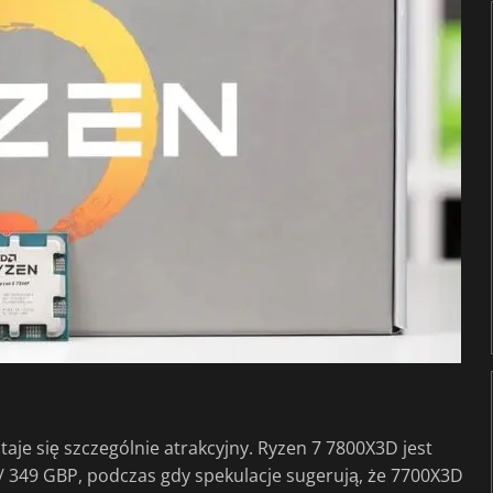
je się szczególnie atrakcyjny. Ryzen 7 7800X3D jest
/ 349 GBP, podczas gdy spekulacje sugerują, że 7700X3D