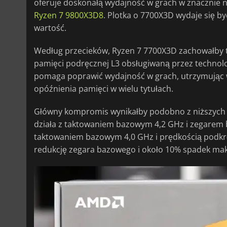
oferuje doskonałą wydajność w grach w znacznie ni
Ryzen 7 9800X3D8
. Plotka o 7700X3D wydaje się by
wartość.
Według przecieków, Ryzen 7 7700X3D zachowałby t
pamięci podręcznej L3 obsługiwaną przez techno
pomaga poprawić wydajność w grach, utrzymując wi
opóźnienia pamięci w wielu tytułach.
Główny kompromis wynikałby podobno z niższych c
działa z taktowaniem bazowym 4,2 GHz i zegarem 
taktowaniem bazowym 4,0 GHz i prędkością podkrę
redukcję zegara bazowego i około 10% spadek mak