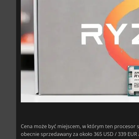
Cena może być miejscem, w którym ten procesor sta
obecnie sprzedawany za około 365 USD / 339 EUR 