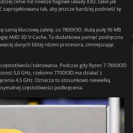
ższej cenie niż nowsze flagowe układy X3D, takie jak
ć zaprojektowana tak, aby jeszcze bardziej podnieść tę
ę samą kluczową zaletę, co 7800X3D: dużą pulę 96 MB
logię AMD 3D V-Cache. Ta dodatkowa pamięć podręczna
ęcej danych bliżej rdzeni procesora, zmniejszając
zęstotliwości taktowania. Podczas gdy Ryzen 7 7800X3D
boost 5,0 GHz, rzekomo 7700X3D ma działać z
cenia 4,5 GHz. Oznacza to stosunkowo niewielką
symalnej częstotliwości podkręcenia.