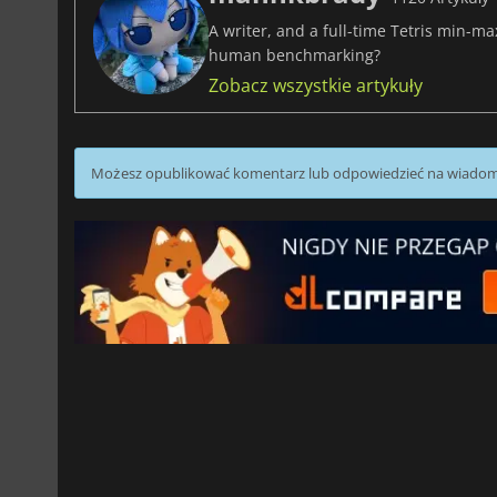
A writer, and a full-time Tetris min-m
human benchmarking?
Zobacz wszystkie artykuły
Możesz opublikować komentarz lub odpowiedzieć na wiado