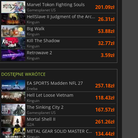
Marvel Tokon Fighting Souls
201.09zł
Gamesplanet US
HellSlave II Judgment of the Archon
26.31zł
Kinguin
Big Walk
53.88zł
Kinguin
Kill The Shadow
32.77zł
Kinguin
Retrowave 2
3.59zł
Kinguin
DOSTĘPNE WKRÓTCE
EA SPORTS Madden NFL 27
257.18zł
Eneba
Hell Let Loose Vietnam
118.43zł
Kinguin
The Sinking City 2
167.57zł
Gamesplanet US
Mortal Shell II
261.26zł
G2A
METAL GEAR SOLID MASTER COLLECTION Vol.2
134.44zł
Kinguin