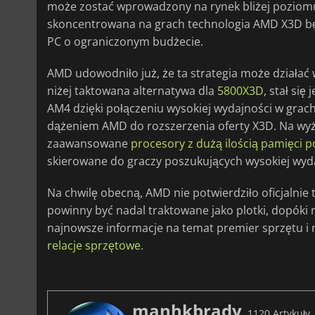
może zostać wprowadzony na rynek bliżej poziomu 3
skoncentrowana na grach technologia AMD X3D bę
PC o ograniczonym budżecie.
AMD udowodniło już, że ta strategia może działać
niżej taktowana alternatywa dla
5800X3D
, stał si
AM4 dzięki połączeniu wysokiej wydajności w grach 
dążeniem AMD do rozszerzenia oferty X3D. Na wy
zaawansowane
procesory z dużą ilością pamięci 
skierowane do graczy poszukujących wysokiej wyd
Na chwilę obecną, AMD nie potwierdziło oficjalnie 
powinny być nadal traktowane jako plotki, dopóki n
najnowsze informacje na temat premier sprzętu i 
relacje sprzętowe
.
manhkbrady
1120 Artykuły