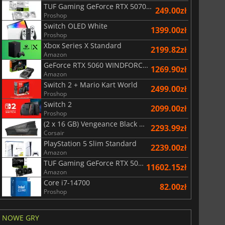
TUF Gaming GeForce RTX 5070 Ti OC White Edition 16GB
249.00zł
Proshop
Switch OLED White
1399.00zł
Proshop
Xbox Series X Standard
2199.82zł
Amazon
GeForce RTX 5060 WINDFORCE OC 8G
1269.90zł
Amazon
Switch 2 + Mario Kart World
2499.00zł
Proshop
Switch 2
2099.00zł
Proshop
(2 x 16 GB) Vengeance Black AMD Expo 6000 MHz - CAS 30
2293.99zł
Corsair
PlayStation 5 Slim Standard
2239.00zł
Amazon
TUF Gaming GeForce RTX 5090 OC Edition 32GB
11602.15zł
Amazon
Core i7-14700
82.00zł
Proshop
NOWE GRY