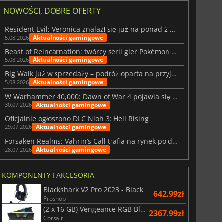
NOWOŚCI, DOBRE OFERTY
Resident Evil: Veronica znalazł się już na ponad 2 milionach list życzeń
Aktualności gamingowe
5.08.2026
Beast of Reincarnation: twórcy serii gier Pokémon wkraczają na nową ścieżkę
Aktualności gamingowe
5.08.2026
Big Walk już w sprzedaży – podróż oparta na przyjaźni
Aktualności gamingowe
5.08.2026
W Warhammer 40,000: Dawn of War 4 pojawia się frakcja Nekronów
Aktualności gamingowe
30.07.2026
Oficjalnie ogłoszono DLC Nioh 3: Hell Rising
Aktualności gamingowe
29.07.2026
Forsaken Realms: Vahrin’s Call trafia na rynek po dziesięciu latach prac
Aktualności gamingowe
28.07.2026
KOMPONENTY I AKCESORIA
Blackshark V2 Pro 2023 - Black
642.99zł
Proshop
(2 x 16 GB) Vengeance RGB Black AMD Expo 6000 MHz - CAS 30
2367.99zł
Corsair