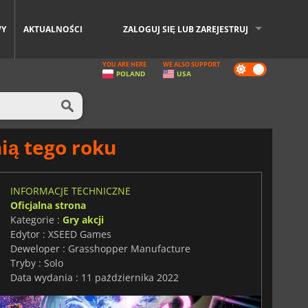
WY
AKTUALNOŚCI
ZALOGUJ SIĘ LUB ZAREJESTRUJ
YOU ARE HERE
WE ALSO SUPPORT
Dark
POLAND
USA
mode
ią tego roku
INFORMACJE TECHNICZNE
Oficjalna strona
Kategorie :
Gry akcji
Edytor : XSEED Games
Deweloper : Grasshopper Manufacture
Tryby : Solo
Data wydania : 11 października 2022