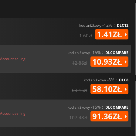
-12% :
kod zniżkowy
DLC12
1.41ZŁ
1.60zł
-15% :
kod zniżkowy
DLCOMPARE
Account selling
10.93ZŁ
12.86zł
-8% :
kod zniżkowy
DLC8
58.10ZŁ
63.15zł
-15% :
kod zniżkowy
DLCOMPARE
Account selling
91.36ZŁ
107.48zł