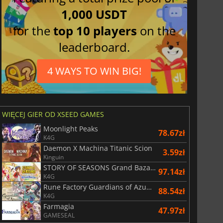
1,000 USDT
for the
top 10 players
on the
leaderboard.
4 WAYS TO WIN BIG!
WIĘCEJ GIER OD XSEED GAMES
Moonlight Peaks
78.67zł
K4G
Daemon X Machina Titanic Scion
3.59zł
Kinguin
STORY OF SEASONS Grand Bazaar
97.14zł
K4G
Rune Factory Guardians of Azuma
88.54zł
K4G
Farmagia
47.97zł
GAMESEAL