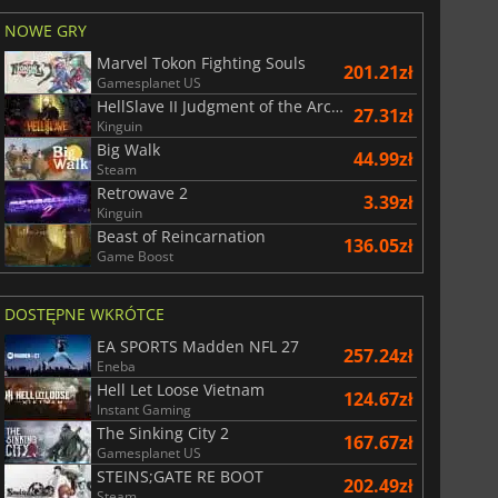
NOWE GRY
Marvel Tokon Fighting Souls
201.21zł
Gamesplanet US
HellSlave II Judgment of the Archon
27.31zł
Kinguin
Big Walk
44.99zł
Steam
Retrowave 2
3.39zł
Kinguin
Beast of Reincarnation
136.05zł
Game Boost
DOSTĘPNE WKRÓTCE
EA SPORTS Madden NFL 27
257.24zł
Eneba
Hell Let Loose Vietnam
124.67zł
Instant Gaming
The Sinking City 2
167.67zł
Gamesplanet US
STEINS;GATE RE BOOT
202.49zł
Steam