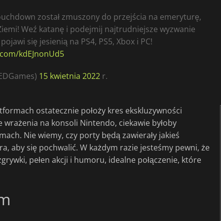
Touchdown został zmuszony do przejścia na emeryturę,
 Ziemi! Weź katanę i podejmij najtrudniejsze wyzwanie
 pojawi się jesienią na PS4, PS5, Xbox i PC!
er.com/kdEJnonUd5
EEDGames)
15 kwietnia 2022
r.
formach ostatecznie położy kres ekskluzywności
e wrażenia na konsoli Nintendo, ciekawie byłoby
rmach. Nie wiemy, czy porty będą zawierały jakieś
era, aby się pochwalić. W każdym razie jesteśmy pewni, że
rywki, pełen akcji i humoru, idealne połączenie, które
om