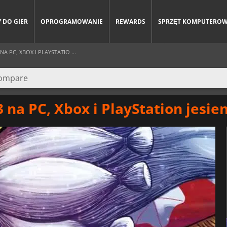
 DO GIER
OPROGRAMOWANIE
REWARDS
SPRZĘT KOMPUTERO
 PC, XBOX I PLAYSTATIO ...
na PC, Xbox i PlayStation jesien