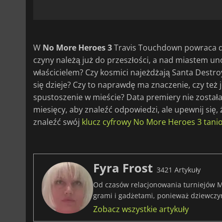
W
No More Heroes 3
Travis Touchdown powraca do 
czyny należą już do przeszłości, a nad miastem uno
właścicielem? Czy kosmici najeżdżają Santa Destroy
się dzieje? Czy to naprawdę ma znaczenie, czy też 
spustoszenie w mieście? Data premiery nie została
miesięcy, aby znaleźć odpowiedzi, ale upewnij si
znaleźć swój
klucz cyfrowy No More Heroes 3 tani
Fyra Frost
3421 Artykuły
Od czasów relacjonowania turniejów M
grami i gadżetami, ponieważ dziewczy
Zobacz wszystkie artykuły