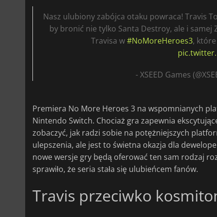
Nasz ulubiony zabójca otaku powraca! Travis 
by bronić nie tylko Santa Destroy, ale i samej
Travisa w
#NoMoreHeroes3
, które
pic.twitt
- XSEED Games (@XS
Premiera No More Heroes 3 na wspomnianych plat
Nintendo Switch. Chociaż gra zapewnia ekscytując
zobaczyć, jak radzi sobie na potężniejszych platfo
ulepszenia, ale jest to świetna okazja dla dewelop
nowe wersje gry będą oferować ten sam rodzaj rozg
sprawiło, że seria stała się ulubieńcem fanów.
Travis przeciwko kosmit