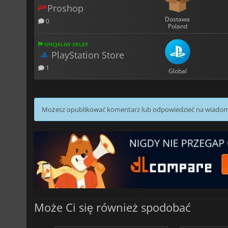
Proshop
Dostawa
0
Poland
OFICJALNY SKLEP
PlayStation Store
1
Global
Możesz opublikować komentarz lub odpowiedzieć na wiado
Może Ci się również spodobać