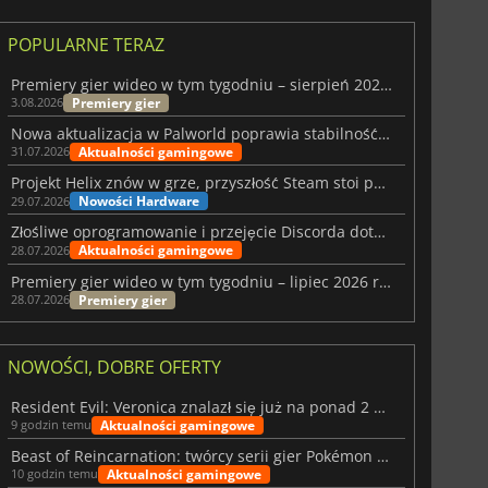
POPULARNE TERAZ
Premiery gier wideo w tym tygodniu – sierpień 2026 r. (32. tydzień)
Premiery gier
3.08.2026
Nowa aktualizacja w Palworld poprawia stabilność Sunreach i walk z bossami
Aktualności gamingowe
31.07.2026
Projekt Helix znów w grze, przyszłość Steam stoi pod znakiem zapytania
Nowości Hardware
29.07.2026
Złośliwe oprogramowanie i przejęcie Discorda dotknęły Meccha Chameleon
Aktualności gamingowe
28.07.2026
Premiery gier wideo w tym tygodniu – lipiec 2026 r. (tydzień 31)
Premiery gier
28.07.2026
NOWOŚCI, DOBRE OFERTY
Resident Evil: Veronica znalazł się już na ponad 2 milionach list życzeń
Aktualności gamingowe
9 godzin temu
Beast of Reincarnation: twórcy serii gier Pokémon wkraczają na nową ścieżkę
Aktualności gamingowe
10 godzin temu