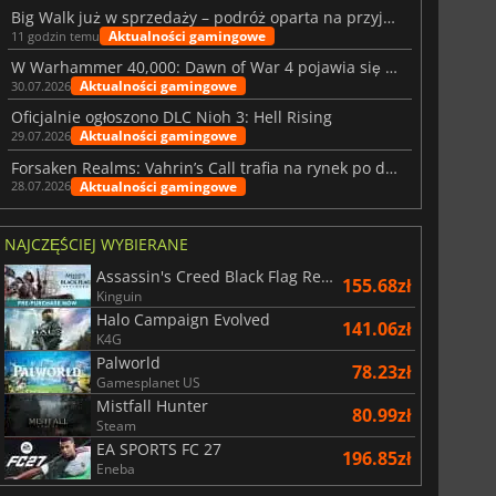
Big Walk już w sprzedaży – podróż oparta na przyjaźni
Aktualności gamingowe
11 godzin temu
W Warhammer 40,000: Dawn of War 4 pojawia się frakcja Nekronów
Aktualności gamingowe
30.07.2026
Oficjalnie ogłoszono DLC Nioh 3: Hell Rising
Aktualności gamingowe
29.07.2026
Forsaken Realms: Vahrin’s Call trafia na rynek po dziesięciu latach prac
Aktualności gamingowe
28.07.2026
NAJCZĘŚCIEJ WYBIERANE
Assassin's Creed Black Flag Resynced
155.68zł
Kinguin
Halo Campaign Evolved
141.06zł
K4G
Palworld
78.23zł
Gamesplanet US
Mistfall Hunter
80.99zł
Steam
EA SPORTS FC 27
196.85zł
Eneba