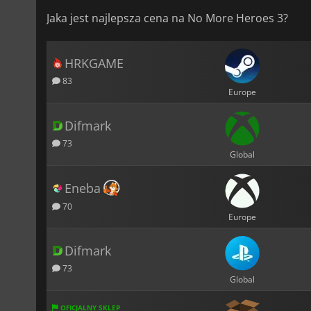
Jaka jest najlepsza cena na No More Heroes 3?
HRKGAME
83
Europe
Difmark
73
Global
Eneba
70
Europe
Difmark
73
Global
OFICJALNY SKLEP