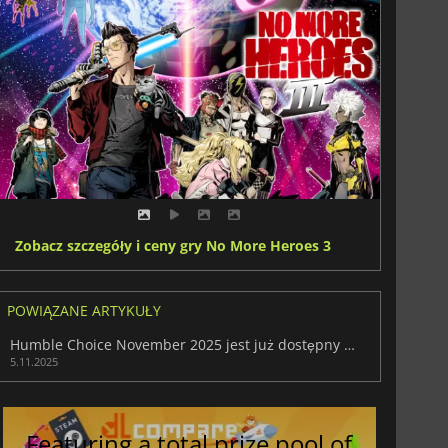
Zobacz szczegóły i ceny gry No More Heroes 3
POWIĄZANE ARTYKUŁY
Humble Choice November 2025 jest już dostępny z Total War: Warhammer III
5.11.2025
Featuring a total prize pool of