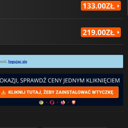
133.00ZŁ
219.00ZŁ
mość,
logując się