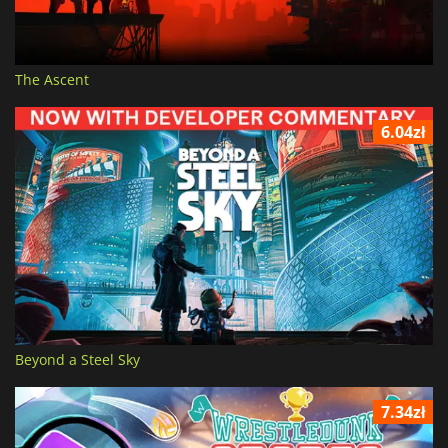
The Ascent
6.04zł
Beyond a Steel Sky
7.34zł