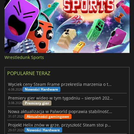
Wrestledunk Sports
POPULARNE TERAZ
Wyciek ceny Steam Frame przekreśla marzenia o tanim zestawie VR
Nowości Hardware
4.08.2026
Premiery gier wideo w tym tygodniu – sierpień 2026 r. (32. tydzień)
Premiery gier
3.08.2026
Nowa aktualizacja w Palworld poprawia stabilność Sunreach i walk z bossami
Aktualności gamingowe
31.07.2026
Projekt Helix znów w grze, przyszłość Steam stoi pod znakiem zapytania
Nowości Hardware
29.07.2026