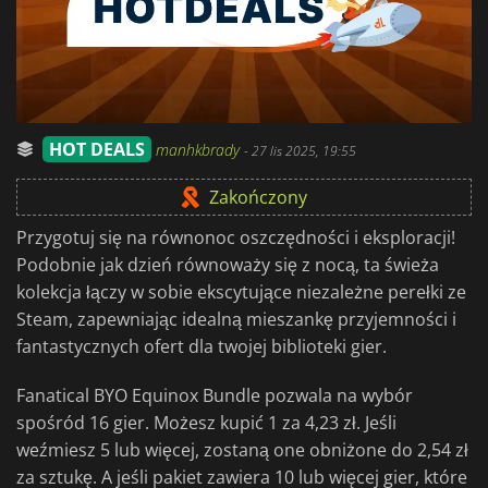
HOT DEALS
manhkbrady
-
27 lis 2025, 19:55
Zakończony
Przygotuj się na równonoc oszczędności i eksploracji!
Podobnie jak dzień równoważy się z nocą, ta świeża
kolekcja łączy w sobie ekscytujące niezależne perełki ze
Steam, zapewniając idealną mieszankę przyjemności i
fantastycznych ofert dla twojej biblioteki gier.
Fanatical BYO Equinox Bundle pozwala na wybór
spośród 16 gier. Możesz kupić 1 za 4,23 zł. Jeśli
weźmiesz 5 lub więcej, zostaną one obniżone do 2,54 zł
za sztukę. A jeśli pakiet zawiera 10 lub więcej gier, które