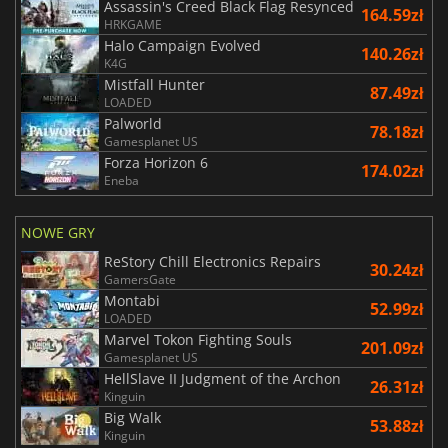
Assassin's Creed Black Flag Resynced
164.59zł
HRKGAME
Halo Campaign Evolved
140.26zł
K4G
Mistfall Hunter
87.49zł
LOADED
Palworld
78.18zł
Gamesplanet US
Forza Horizon 6
174.02zł
Eneba
NOWE GRY
ReStory Chill Electronics Repairs
30.24zł
GamersGate
Montabi
52.99zł
LOADED
Marvel Tokon Fighting Souls
201.09zł
Gamesplanet US
HellSlave II Judgment of the Archon
26.31zł
Kinguin
Big Walk
53.88zł
Kinguin