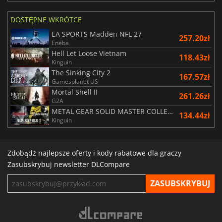
DOSTĘPNE WKRÓTCE
EA SPORTS Madden NFL 27
257.20zł
Eneba
Hell Let Loose Vietnam
118.43zł
Kinguin
The Sinking City 2
167.57zł
Gamesplanet US
Mortal Shell II
261.26zł
G2A
METAL GEAR SOLID MASTER COLLECTION Vol.2
134.44zł
Kinguin
Zdobądź najlepsze oferty i kody rabatowe dla graczy
Zasubskrybuj newsletter DLCompare