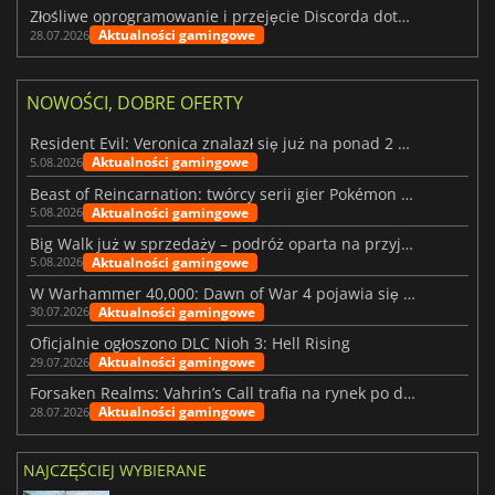
Złośliwe oprogramowanie i przejęcie Discorda dotknęły Meccha Chameleon
Aktualności gamingowe
28.07.2026
NOWOŚCI, DOBRE OFERTY
Resident Evil: Veronica znalazł się już na ponad 2 milionach list życzeń
Aktualności gamingowe
5.08.2026
Beast of Reincarnation: twórcy serii gier Pokémon wkraczają na nową ścieżkę
Aktualności gamingowe
5.08.2026
Big Walk już w sprzedaży – podróż oparta na przyjaźni
Aktualności gamingowe
5.08.2026
W Warhammer 40,000: Dawn of War 4 pojawia się frakcja Nekronów
Aktualności gamingowe
30.07.2026
Oficjalnie ogłoszono DLC Nioh 3: Hell Rising
Aktualności gamingowe
29.07.2026
Forsaken Realms: Vahrin’s Call trafia na rynek po dziesięciu latach prac
Aktualności gamingowe
28.07.2026
NAJCZĘŚCIEJ WYBIERANE