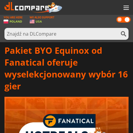
YOU ARE HERE
WE ALSO SUPPORT
Dark
GRY
POLAND
USA
mode
KARTY DO GIER
OPROGRAMOWANIE
Pakiet BYO Equinox od
REWARDS
Fanatical oferuje
SPRZĘT KOMPUTEROWY
wyselekcjonowany wybór 16
AKTUALNOŚCI
gier
ZALOGUJ SIĘ LUB ZAREJESTRUJ