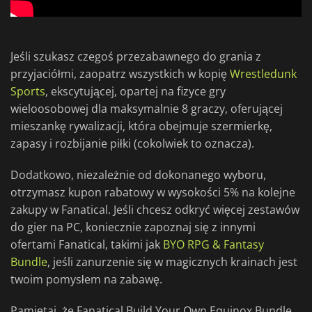
Jeśli szukasz czegoś przezabawnego do grania z
przyjaciółmi, zaopatrz wszystkich w kopię
Wrestledunk
Sports
, ekscytującej, opartej na fizyce gry
wieloosobowej dla maksymalnie 8 graczy, oferującej
mieszankę rywalizacji, która obejmuje szermierkę,
zapasy i rozbijanie piłki (cokolwiek to oznacza).
Dodatkowo, niezależnie od dokonanego wyboru,
otrzymasz kupon rabatowy w wysokości 5% na kolejne
zakupy w Fanatical. Jeśli chcesz odkryć więcej zestawów
do gier na PC, koniecznie zapoznaj się z innymi
ofertami Fanatical, takimi jak
BYO RPG & Fantasy
Bundle
, jeśli zanurzenie się w magicznych krainach jest
twoim pomysłem na zabawę.
Pamiętaj, że Fanatical Build Your Own Equinox Bundle