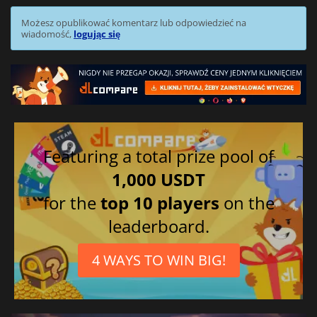
Możesz opublikować komentarz lub odpowiedzieć na
wiadomość,
logując się
Featuring a total prize pool of
1,000 USDT
for the
top 10 players
on the
leaderboard.
4 WAYS TO WIN BIG!