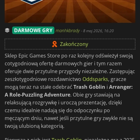
DARMOWE GRY
manhkbrady
-
8 maj 2026, 16:20
Zakończony
Sklep Epic Games Store po raz kolejny odświeżył swoją
cotygodniową ofertę darmowych gier i tym razem
oferuje dwie przytulne przygody niezależne. Zastępując
zeszłotygodniowe rozdawnictwo
Oddsparks
, gracze
mogą teraz na stałe odebrać
Trash Goblin
i
Arranger:
A Role-Puzzling Adventure
. Obie gry stawiają na
relaksującą rozgrywkę i uroczą prezentację, dzięki
czemu idealnie nadają się do odpoczynku po
męczącym dniu, nawet jeśli przytulne gry zwykle nie są
twoją ulubioną kategorią.