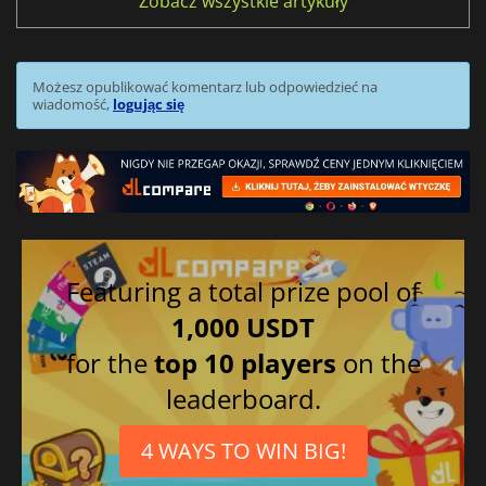
Zobacz wszystkie artykuły
Możesz opublikować komentarz lub odpowiedzieć na
wiadomość,
logując się
Featuring a total prize pool of
1,000 USDT
for the
top 10 players
on the
leaderboard.
4 WAYS TO WIN BIG!