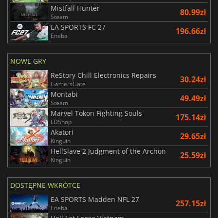
Mistfall Hunter
80.99zł
Steam
EA SPORTS FC 27
196.66zł
Eneba
NOWE GRY
ReStory Chill Electronics Repairs
30.24zł
GamersGate
Montabi
49.49zł
Steam
Marvel Tokon Fighting Souls
175.14zł
LDShop
Akatori
29.65zł
Kinguin
HellSlave 2 Judgment of the Archon
25.59zł
Kinguin
DOSTĘPNE WKRÓTCE
EA SPORTS Madden NFL 27
257.15zł
Eneba