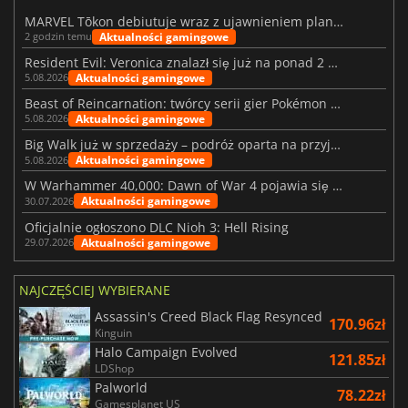
MARVEL Tōkon debiutuje wraz z ujawnieniem planu rozwoju na pierwszy rok
Aktualności gamingowe
2 godzin temu
Resident Evil: Veronica znalazł się już na ponad 2 milionach list życzeń
Aktualności gamingowe
5.08.2026
Beast of Reincarnation: twórcy serii gier Pokémon wkraczają na nową ścieżkę
Aktualności gamingowe
5.08.2026
Big Walk już w sprzedaży – podróż oparta na przyjaźni
Aktualności gamingowe
5.08.2026
W Warhammer 40,000: Dawn of War 4 pojawia się frakcja Nekronów
Aktualności gamingowe
30.07.2026
Oficjalnie ogłoszono DLC Nioh 3: Hell Rising
Aktualności gamingowe
29.07.2026
NAJCZĘŚCIEJ WYBIERANE
Assassin's Creed Black Flag Resynced
170.96zł
Kinguin
Halo Campaign Evolved
121.85zł
LDShop
Palworld
78.22zł
Gamesplanet US