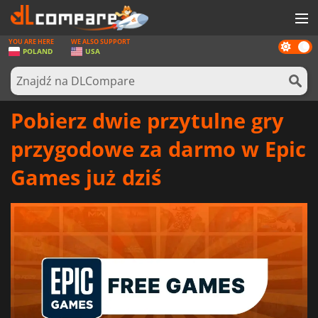
YOU ARE HERE
WE ALSO SUPPORT
Dark
GRY
POLAND
USA
mode
KARTY DO GIER
OPROGRAMOWANIE
Pobierz dwie przytulne gry
REWARDS
przygodowe za darmo w Epic
SPRZĘT KOMPUTEROWY
Games już dziś
AKTUALNOŚCI
ZALOGUJ SIĘ LUB ZAREJESTRUJ