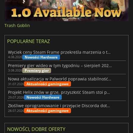
Trash Goblin
POPULARNE TERAZ
Wyciek ceny Steam Frame przekreśla marzenia o tanim zestawie VR
Nowości Hardware
4.08.2026
Premiery gier wideo w tym tygodniu – sierpień 2026 r. (32. tydzień)
Premiery gier
3.08.2026
Nowa aktualizacja w Palworld poprawia stabilność Sunreach i walk z bossami
Aktualności gamingowe
31.07.2026
Projekt Helix znów w grze, przyszłość Steam stoi pod znakiem zapytania
Nowości Hardware
29.07.2026
Złośliwe oprogramowanie i przejęcie Discorda dotknęły Meccha Chameleon
Aktualności gamingowe
28.07.2026
NOWOŚCI, DOBRE OFERTY