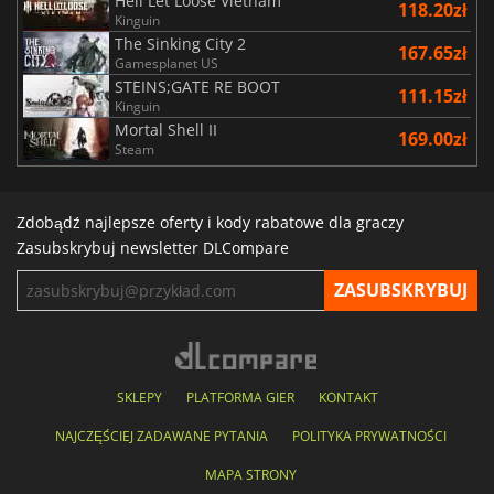
Hell Let Loose Vietnam
118.20zł
Kinguin
The Sinking City 2
167.65zł
Gamesplanet US
STEINS;GATE RE BOOT
111.15zł
Kinguin
Mortal Shell II
169.00zł
Steam
Zdobądź najlepsze oferty i kody rabatowe dla graczy
Zasubskrybuj newsletter DLCompare
SKLEPY
PLATFORMA GIER
KONTAKT
NAJCZĘŚCIEJ ZADAWANE PYTANIA
POLITYKA PRYWATNOŚCI
MAPA STRONY