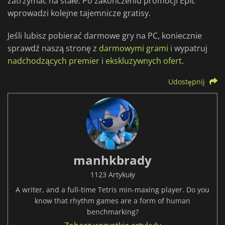
zatrzymać na stałe. Po zakończeniu promocji Epic
wprowadzi kolejne tajemnicze gratisy.
Jeśli lubisz pobierać darmowe gry na PC, koniecznie
sprawdź naszą stronę z
darmowymi grami
i wypatruj
nadchodzących premier
i
ekskluzywnych ofert
.
Udostępnij
manhkbrady
1123 Artykuły
A writer, and a full-time Tetris min-maxing player. Do you
know that rhythm games are a form of human
benchmarking?