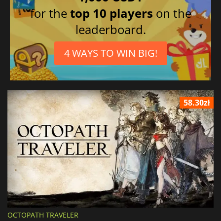
for the
top 10 players
on the
leaderboard.
4 WAYS TO WIN BIG!
58.30zł
OCTOPATH TRAVELER