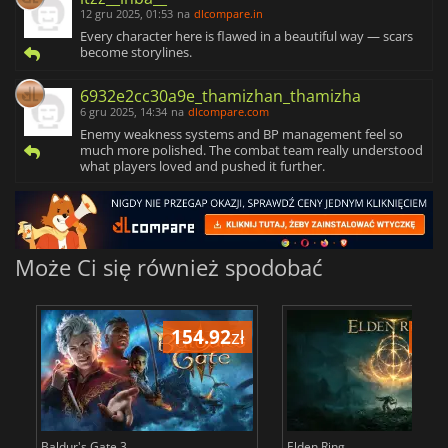
12 gru 2025, 01:53
na
dlcompare.in
Every character here is flawed in a beautiful way — scars
become storylines.
6932e2cc30a9e_thamizhan_thamizha
6 gru 2025, 14:34
na
dlcompare.com
Enemy weakness systems and BP management feel so
much more polished. The combat team really understood
what players loved and pushed it further.
Może Ci się również spodobać
154.92
zł
127
Baldur's Gate 3
Elden Ring