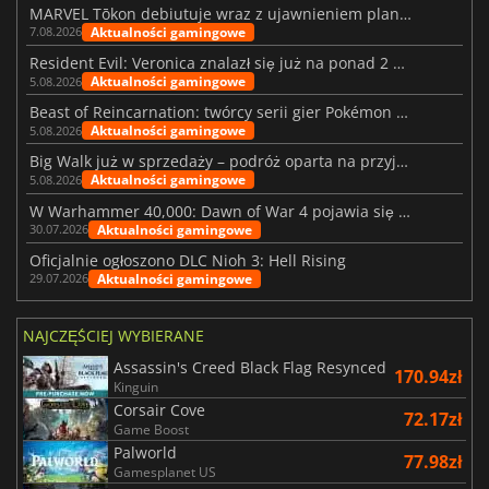
MARVEL Tōkon debiutuje wraz z ujawnieniem planu rozwoju na pierwszy rok
Aktualności gamingowe
7.08.2026
Resident Evil: Veronica znalazł się już na ponad 2 milionach list życzeń
Aktualności gamingowe
5.08.2026
Beast of Reincarnation: twórcy serii gier Pokémon wkraczają na nową ścieżkę
Aktualności gamingowe
5.08.2026
Big Walk już w sprzedaży – podróż oparta na przyjaźni
Aktualności gamingowe
5.08.2026
W Warhammer 40,000: Dawn of War 4 pojawia się frakcja Nekronów
Aktualności gamingowe
30.07.2026
Oficjalnie ogłoszono DLC Nioh 3: Hell Rising
Aktualności gamingowe
29.07.2026
NAJCZĘŚCIEJ WYBIERANE
Assassin's Creed Black Flag Resynced
170.94zł
Kinguin
Corsair Cove
72.17zł
Game Boost
Palworld
77.98zł
Gamesplanet US