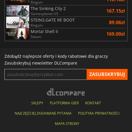
Kinguin
The Sinking City 2
167.15zł
Gamesplanet US
STEINS;GATE RE BOOT
89.06zł
Kinguin
Mortal Shell II
169.00zł
Steam
Zdobądź najlepsze oferty i kody rabatowe dla graczy
Zasubskrybuj newsletter DLCompare
SKLEPY
PLATFORMA GIER
KONTAKT
NAJCZĘŚCIEJ ZADAWANE PYTANIA
POLITYKA PRYWATNOŚCI
MAPA STRONY