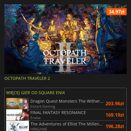
34.97zł
OCTOPATH TRAVELER 2
WIĘCEJ GIER OD SQUARE ENIX
Dragon Quest Monsters The Withered World
203.96zł
Instant Gaming
FINAL FANTASY RESONANCE
169.19zł
Eneba
The Adventures of Elliot The Millennium Tales
196.28zł
HRKGAME