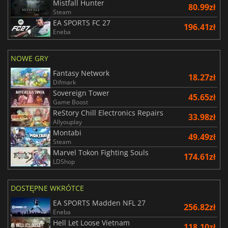
Mistfall Hunter
80.99zł
Steam
EA SPORTS FC 27
196.41zł
Eneba
NOWE GRY
Fantasy Network
18.27zł
Difmark
Sovereign Tower
45.65zł
Game Boost
ReStory Chill Electronics Repairs
33.98zł
Allyouplay
Montabi
49.49zł
Steam
Marvel Tokon Fighting Souls
174.61zł
LDShop
DOSTĘPNE WKRÓTCE
EA SPORTS Madden NFL 27
256.82zł
Eneba
Hell Let Loose Vietnam
118.10zł