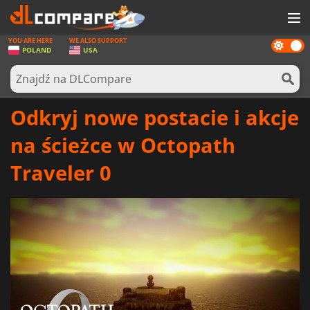
YOU ARE HERE
WE ALSO SUPPORT
Dark
GRY
POLAND
USA
mode
KARTY DO GIER
OPROGRAMOWANIE
Odkryj nowe postacie i akcje
REWARDS
na ścieżce w Octopath
SPRZĘT KOMPUTEROWY
Traveler 0
AKTUALNOŚCI
ZALOGUJ SIĘ LUB ZAREJESTRUJ