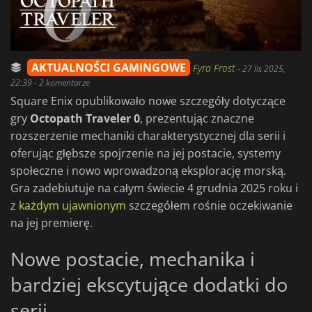
AKTUALNOŚCI GAMINGOWE
Fyra Frost
-
27 lis 2025,
22:39
- 2 komentarze
Square Enix opublikowało nowe szczegóły dotyczące
gry
Octopath Traveler 0
, prezentując znaczne
rozszerzenie mechaniki charakterystycznej dla serii i
oferując głębsze spojrzenie na jej postacie, systemy
społeczne i nowo wprowadzoną eksplorację morską.
Gra zadebiutuje na całym świecie 4 grudnia 2025 roku i
z
każdym ujawnionym
szczegółem rośnie oczekiwanie
na jej premierę.
Nowe postacie, mechanika i
bardziej ekscytujące dodatki do
serii