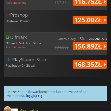
116.75ZŁ
137.35zł
Account selling
Proshop
125.00ZŁ
Dostawa · Poland
Difmark
-15% :
kod zniżkowy
DLCOMPARE
Nintendo Switch 2 · Global
156.89ZŁ
184.58zł
Account selling
PlayStation Store
168.35ZŁ
PlayStation 5 · Global
Możesz opublikować komentarz lub odpowiedzieć na
wiadomość,
logując się
itzz__inba__