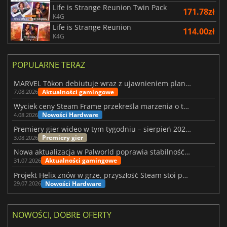
Life is Strange Reunion Twin Pack
171.78zł
K4G
Life is Strange Reunion
114.00zł
K4G
POPULARNE TERAZ
MARVEL Tōkon debiutuje wraz z ujawnieniem planu rozwoju na pierwszy rok
Aktualności gamingowe
7.08.2026
Wyciek ceny Steam Frame przekreśla marzenia o tanim zestawie VR
Nowości Hardware
4.08.2026
Premiery gier wideo w tym tygodniu – sierpień 2026 r. (32. tydzień)
Premiery gier
3.08.2026
Nowa aktualizacja w Palworld poprawia stabilność Sunreach i walk z bossami
Aktualności gamingowe
31.07.2026
Projekt Helix znów w grze, przyszłość Steam stoi pod znakiem zapytania
Nowości Hardware
29.07.2026
NOWOŚCI, DOBRE OFERTY