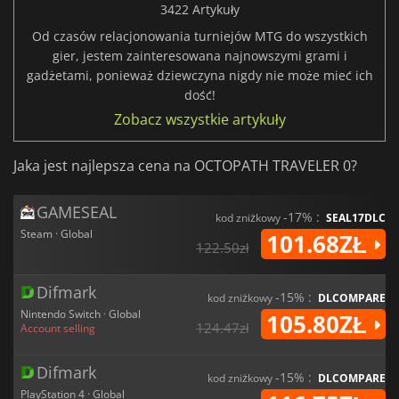
3422 Artykuły
Od czasów relacjonowania turniejów MTG do wszystkich
gier, jestem zainteresowana najnowszymi grami i
gadżetami, ponieważ dziewczyna nigdy nie może mieć ich
dość!
Zobacz wszystkie artykuły
Jaka jest najlepsza cena na OCTOPATH TRAVELER 0?
GAMESEAL
-17% :
kod zniżkowy
SEAL17DLC
Steam · Global
101.68ZŁ
122.50zł
Difmark
-15% :
kod zniżkowy
DLCOMPARE
Nintendo Switch · Global
105.80ZŁ
124.47zł
Account selling
Difmark
-15% :
kod zniżkowy
DLCOMPARE
PlayStation 4 · Global