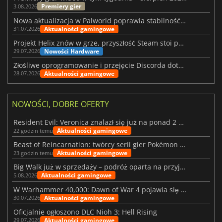
Premiery gier
3.08.2026
Nowa aktualizacja w Palworld poprawia stabilność Sunreach i walk z bossami
Aktualności gamingowe
31.07.2026
Projekt Helix znów w grze, przyszłość Steam stoi pod znakiem zapytania
Nowości Hardware
29.07.2026
Złośliwe oprogramowanie i przejęcie Discorda dotknęły Meccha Chameleon
Aktualności gamingowe
28.07.2026
NOWOŚCI, DOBRE OFERTY
Resident Evil: Veronica znalazł się już na ponad 2 milionach list życzeń
Aktualności gamingowe
22 godzin temu
Beast of Reincarnation: twórcy serii gier Pokémon wkraczają na nową ścieżkę
Aktualności gamingowe
23 godzin temu
Big Walk już w sprzedaży – podróż oparta na przyjaźni
Aktualności gamingowe
5.08.2026
W Warhammer 40,000: Dawn of War 4 pojawia się frakcja Nekronów
Aktualności gamingowe
30.07.2026
Oficjalnie ogłoszono DLC Nioh 3: Hell Rising
Aktualności gamingowe
29.07.2026