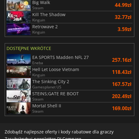
Big Walk
44.99zł
Steam
Kill The Shadow
32.77zł
Kinguin
Retrowave 2
3.59zł
Kinguin
DOSTĘPNE WKRÓTCE
EA SPORTS Madden NFL 27
257.16zł
Eneba
Hell Let Loose Vietnam
118.43zł
Kinguin
The Sinking City 2
167.57zł
Gamesplanet US
STEINS;GATE RE BOOT
202.49zł
Steam
Mortal Shell II
169.00zł
Steam
Zdobądź najlepsze oferty i kody rabatowe dla graczy
Zasubskrybuj newsletter DLCompare