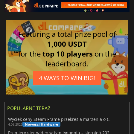
Featuring a total prize pool of
1,000 USDT
for the
top 10 players
on the
leaderboard.
4 WAYS TO WIN BIG!
POPULARNE TERAZ
Wyciek ceny Steam Frame przekreśla marzenia o tanim zestawie VR
Nowości Hardware
4.08.2026
Premiery gier wideo w tym tygodniu – sierpień 2026 r. (32. tydzień)