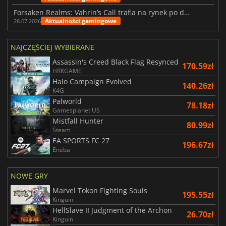
Forsaken Realms: Vahrin’s Call trafia na rynek po dziesięciu latach prac
Aktualności gamingowe
28.07.2026
NAJCZĘŚCIEJ WYBIERANE
Assassin's Creed Black Flag Resynced
170.59zł
HRKGAME
Halo Campaign Evolved
140.26zł
K4G
Palworld
78.18zł
Gamesplanet US
Mistfall Hunter
80.99zł
Steam
EA SPORTS FC 27
196.67zł
Eneba
NOWE GRY
Marvel Tokon Fighting Souls
195.55zł
Kinguin
HellSlave II Judgment of the Archon
26.70zł
Kinguin