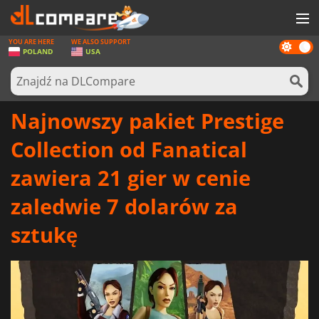
YOU ARE HERE
WE ALSO SUPPORT
Dark
GRY
POLAND
USA
mode
KARTY DO GIER
OPROGRAMOWANIE
Najnowszy pakiet Prestige
REWARDS
Collection od Fanatical
SPRZĘT KOMPUTEROWY
zawiera 21 gier w cenie
AKTUALNOŚCI
zaledwie 7 dolarów za
ZALOGUJ SIĘ LUB ZAREJESTRUJ
sztukę