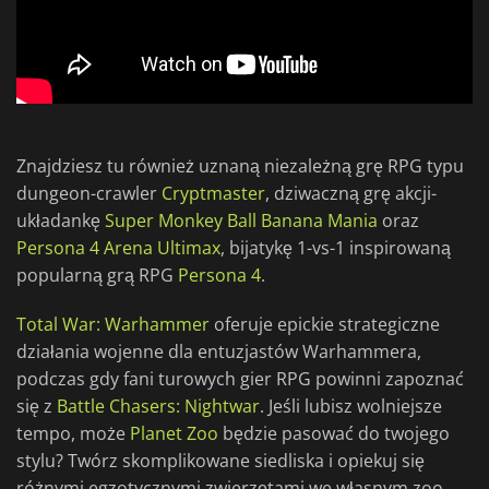
Znajdziesz tu również uznaną niezależną grę RPG typu
dungeon-crawler
Cryptmaster
, dziwaczną grę akcji-
układankę
Super Monkey Ball Banana Mania
oraz
Persona 4 Arena Ultimax
, bijatykę 1-vs-1 inspirowaną
popularną grą RPG
Persona 4
.
Total War: Warhammer
oferuje epickie strategiczne
działania wojenne dla entuzjastów Warhammera,
podczas gdy fani turowych gier RPG powinni zapoznać
się z
Battle Chasers: Nightwar
. Jeśli lubisz wolniejsze
tempo, może
Planet Zoo
będzie pasować do twojego
stylu? Twórz skomplikowane siedliska i opiekuj się
różnymi egzotycznymi zwierzętami we własnym zoo.