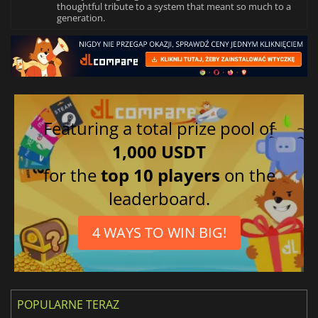
thoughtful tribute to a system that meant so much to a
generation.
Featuring a total prize pool of
1,000 USDT
for the
top 10 players
on the
leaderboard.
4 WAYS TO WIN BIG!
POPULARNE TERAZ