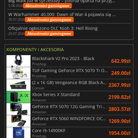
Big Walk już w sprzedaży – podróż oparta na przyjaźni
Aktualności gamingowe
5.08.2026
W Warhammer 40,000: Dawn of War 4 pojawia się frakcja Nekronów
Aktualności gamingowe
30.07.2026
Oficjalnie ogłoszono DLC Nioh 3: Hell Rising
Aktualności gamingowe
29.07.2026
KOMPONENTY I AKCESORIA
Blackshark V2 Pro 2023 - Black
642.99zł
Proshop
TUF Gaming GeForce RTX 5070 Ti OC White Edition 16GB
249.00zł
Proshop
(2 x 16 GB) Vengeance RGB Black AMD Expo 6000 MHz - CAS 30
2367.99zł
Corsair
Xbox Series X Standard
2199.82zł
Amazon
GeForce RTX 5070 12G Gaming Trio OC Black
2803.57zł
Amazon
GeForce RTX 5060 WINDFORCE OC 8G
1269.90zł
Amazon
Core i9-14900KF
1954.00zł
Proshop