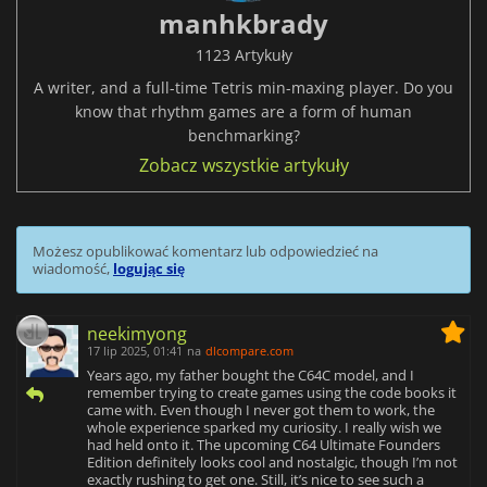
manhkbrady
1123 Artykuły
A writer, and a full-time Tetris min-maxing player. Do you
know that rhythm games are a form of human
benchmarking?
Zobacz wszystkie artykuły
Możesz opublikować komentarz lub odpowiedzieć na
wiadomość,
logując się
neekimyong
17 lip 2025, 01:41
na
dlcompare.com
Years ago, my father bought the C64C model, and I
remember trying to create games using the code books it
came with. Even though I never got them to work, the
whole experience sparked my curiosity. I really wish we
had held onto it. The upcoming C64 Ultimate Founders
Edition definitely looks cool and nostalgic, though I’m not
exactly rushing to get one. Still, it’s nice to see such a