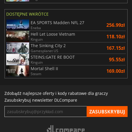
DOSTĘPNE WKRÓTCE
EA SPORTS Madden NFL 27
256.99zł
Eneba
Hell Let Loose Vietnam
118.10zł
Kinguin
The Sinking City 2
167.15zł
Gamesplanet US
STEINS;GATE RE BOOT
95.55zł
Kinguin
Mortal Shell II
169.00zł
Steam
Zdobądź najlepsze oferty i kody rabatowe dla graczy
Zasubskrybuj newsletter DLCompare