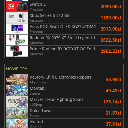
Switch 2
2099.00zł
Proshop
Xbox Series S 512 GB
1189.00zł
Amazon
Asus ROG Swift OLED XG27UCDMG
3913.00zł
Proshop
Radeon RX 9070 XT Steel Legend 16GB
2822.50zł
Amazon
Prime Radeon RX 9070 XT OC Edition 16G
2962.23zł
Amazon
NOWE GRY
ReStory Chill Electronics Repairs
33.98zł
Allyouplay
Montabi
49.49zł
Steam
Marvel Tokon Fighting Souls
175.14zł
LDShop
Doloc Town
21.87zł
Eneba
Akatori
37.81zł
Kinguin