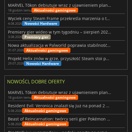
MARVEL Tōkon debiutuje wraz z ujawnieniem planu rozwoju na pierwszy rok
Aktualności gamingowe
18 godzin temu
Wyciek ceny Steam Frame przekreśla marzenia o tanim zestawie VR
Nowości Hardware
4.08.2026
Premiery gier wideo w tym tygodniu – sierpień 2026 r. (32. tydzień)
Premiery gier
3.08.2026
Nowa aktualizacja w Palworld poprawia stabilność Sunreach i walk z bossami
Aktualności gamingowe
31.07.2026
Projekt Helix znów w grze, przyszłość Steam stoi pod znakiem zapytania
Nowości Hardware
29.07.2026
NOWOŚCI, DOBRE OFERTY
MARVEL Tōkon debiutuje wraz z ujawnieniem planu rozwoju na pierwszy rok
Aktualności gamingowe
18 godzin temu
Resident Evil: Veronica znalazł się już na ponad 2 milionach list życzeń
Aktualności gamingowe
5.08.2026
Beast of Reincarnation: twórcy serii gier Pokémon wkraczają na nową ścieżkę
Aktualności gamingowe
5.08.2026