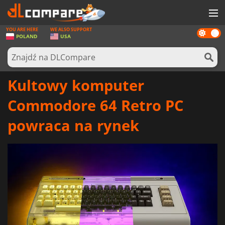
YOU ARE HERE
WE ALSO SUPPORT
Dark
GRY
POLAND
USA
mode
KARTY DO GIER
OPROGRAMOWANIE
Kultowy komputer
REWARDS
Commodore 64 Retro PC
SPRZĘT KOMPUTEROWY
powraca na rynek
AKTUALNOŚCI
ZALOGUJ SIĘ LUB ZAREJESTRUJ