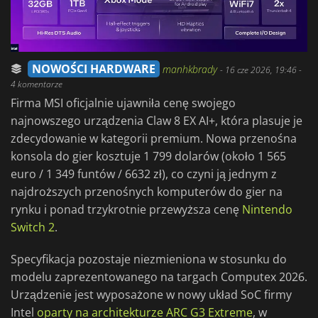
NOWOŚCI HARDWARE
manhkbrady
-
16 cze 2026, 19:46
-
4 komentarze
Firma MSI oficjalnie ujawniła cenę swojego
najnowszego urządzenia Claw 8 EX AI+, która plasuje je
zdecydowanie w kategorii premium. Nowa przenośna
konsola do gier kosztuje 1 799 dolarów (około 1 565
euro / 1 349 funtów / 6632 zł), co czyni ją jednym z
najdroższych przenośnych komputerów do gier na
rynku i ponad trzykrotnie przewyższa cenę
Nintendo
Switch 2
.
Specyfikacja pozostaje niezmieniona w stosunku do
modelu zaprezentowanego na targach Computex 2026.
Urządzenie jest wyposażone w nowy układ SoC firmy
Intel
oparty na architekturze ARC G3 Extreme
, w