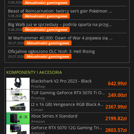
Aktualności gamingowe
5.08.2026
Beast of Reincarnation: twórcy serii gier Pokémon wkraczają na nową ścieżkę
Aktualności gamingowe
5.08.2026
Big Walk już w sprzedaży – podróż oparta na przyjaźni
Aktualności gamingowe
5.08.2026
W Warhammer 40,000: Dawn of War 4 pojawia się frakcja Nekronów
Aktualności gamingowe
30.07.2026
Oficjalnie ogłoszono DLC Nioh 3: Hell Rising
Aktualności gamingowe
29.07.2026
KOMPONENTY I AKCESORIA
Blackshark V2 Pro 2023 - Black
642.99zł
Proshop
TUF Gaming GeForce RTX 5070 Ti OC White Edition 16GB
249.00zł
Proshop
(2 x 16 GB) Vengeance RGB Black AMD Expo 6000 MHz - CAS 30
2367.99zł
Corsair
Xbox Series X Standard
2199.82zł
Amazon
GeForce RTX 5070 12G Gaming Trio OC Black
2803.57zł
Amazon