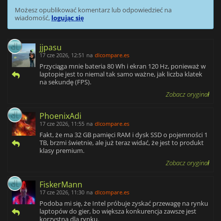
Możesz opublikować komentarz lub odpowiedzieć na
wiadomość,
logując się
jjpasu
17 cze 2026, 12:51
na
dlcompare.es
Przyciąga mnie bateria 80 Wh i ekran 120 Hz, ponieważ w
laptopie jest to niemal tak samo ważne, jak liczba klatek
na sekundę (FPS).
Zobacz oryginał
PhoenixAdi
17 cze 2026, 11:55
na
dlcompare.es
Fakt, że ma 32 GB pamięci RAM i dysk SSD o pojemności 1
TB, brzmi świetnie, ale już teraz widać, że jest to produkt
klasy premium.
Zobacz oryginał
FiskerMann
17 cze 2026, 11:30
na
dlcompare.es
Podoba mi się, że Intel próbuje zyskać przewagę na rynku
laptopów do gier, bo większa konkurencja zawsze jest
korzystna dla rynku.