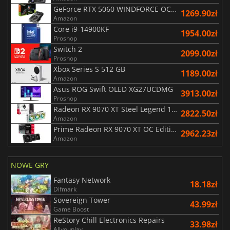
GeForce RTX 5060 WINDFORCE OC 8G
1269.90zł
Amazon
Core i9-14900KF
1954.00zł
Proshop
Switch 2
2099.00zł
Proshop
Xbox Series S 512 GB
1189.00zł
Amazon
Asus ROG Swift OLED XG27UCDMG
3913.00zł
Proshop
Radeon RX 9070 XT Steel Legend 16GB
2822.50zł
Amazon
Prime Radeon RX 9070 XT OC Edition 16G
2962.23zł
Amazon
NOWE GRY
Fantasy Network
18.18zł
Difmark
Sovereign Tower
43.99zł
Game Boost
ReStory Chill Electronics Repairs
33.98zł
Allyouplay