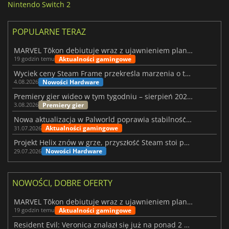
Nintendo Switch 2
POPULARNE TERAZ
MARVEL Tōkon debiutuje wraz z ujawnieniem planu rozwoju na pierwszy rok
Aktualności gamingowe
19 godzin temu
Wyciek ceny Steam Frame przekreśla marzenia o tanim zestawie VR
Nowości Hardware
4.08.2026
Premiery gier wideo w tym tygodniu – sierpień 2026 r. (32. tydzień)
Premiery gier
3.08.2026
Nowa aktualizacja w Palworld poprawia stabilność Sunreach i walk z bossami
Aktualności gamingowe
31.07.2026
Projekt Helix znów w grze, przyszłość Steam stoi pod znakiem zapytania
Nowości Hardware
29.07.2026
NOWOŚCI, DOBRE OFERTY
MARVEL Tōkon debiutuje wraz z ujawnieniem planu rozwoju na pierwszy rok
Aktualności gamingowe
19 godzin temu
Resident Evil: Veronica znalazł się już na ponad 2 milionach list życzeń