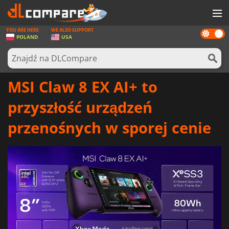
YOU ARE HERE
WE ALSO SUPPORT
Dark
GRY
POLAND
USA
mode
KARTY DO GIER
OPROGRAMOWANIE
MSI Claw 8 EX AI+ to
REWARDS
przyszłość urządzeń
SPRZĘT KOMPUTEROWY
przenośnych w sporej cenie
AKTUALNOŚCI
ZALOGUJ SIĘ LUB ZAREJESTRUJ