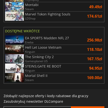
Montabi
49.49zł
Steam
Marvel Tokon Fighting Souls
174.61zł
LDShop
DOSTĘPNE WKRÓTCE
EA SPORTS Madden NFL 27
256.98zł
Eneba
Hell Let Loose Vietnam
118.10zł
Kinguin
The Sinking City 2
167.15zł
Gamesplanet US
STEINS;GATE RE BOOT
94.95zł
Kinguin
Mortal Shell II
169.00zł
Steam
Zdobądź najlepsze oferty i kody rabatowe dla graczy
Zasubskrybuj newsletter DLCompare