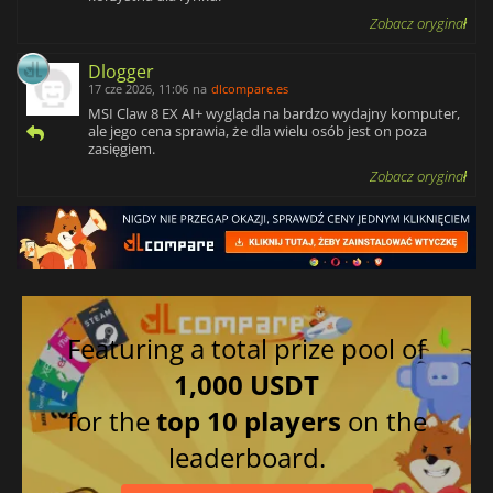
Zobacz oryginał
Dlogger
17 cze 2026, 11:06
na
dlcompare.es
MSI Claw 8 EX AI+ wygląda na bardzo wydajny komputer,
ale jego cena sprawia, że dla wielu osób jest on poza
zasięgiem.
Zobacz oryginał
Featuring a total prize pool of
1,000 USDT
for the
top 10 players
on the
leaderboard.