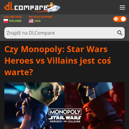
YOU ARE HERE
WE ALSO SUPPORT
Dark
GRY
POLAND
USA
mode
KARTY DO GIER
OPROGRAMOWANIE
Czy Monopoly: Star Wars
REWARDS
Heroes vs Villains jest coś
SPRZĘT KOMPUTEROWY
warte?
AKTUALNOŚCI
ZALOGUJ SIĘ LUB ZAREJESTRUJ