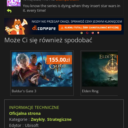
You know the series is dying when they insert star wars in
it. every time!
Może Ci się również spodobać
155.00
zł
175
Baldur's Gate 3
Elden Ring
INFORMACJE TECHNICZNE
Oficjalna strona
Kategorie :
Zwykły
,
Strategiczne
Edytor : Ubisoft