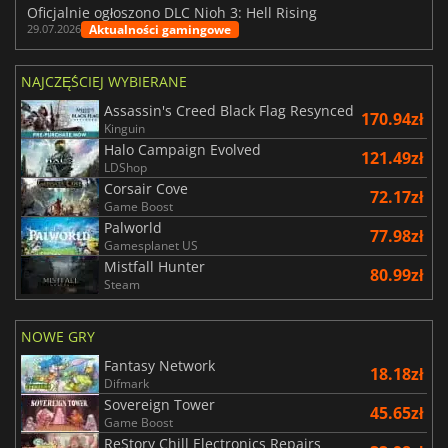
Oficjalnie ogłoszono DLC Nioh 3: Hell Rising
Aktualności gamingowe
29.07.2026
NAJCZĘŚCIEJ WYBIERANE
Assassin's Creed Black Flag Resynced
170.94zł
Kinguin
Halo Campaign Evolved
121.49zł
LDShop
Corsair Cove
72.17zł
Game Boost
Palworld
77.98zł
Gamesplanet US
Mistfall Hunter
80.99zł
Steam
NOWE GRY
Fantasy Network
18.18zł
Difmark
Sovereign Tower
45.65zł
Game Boost
ReStory Chill Electronics Repairs