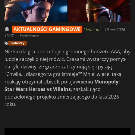
AKTUALNOŚCI GAMINGOWE
Cleonidas
-
18 maj 2026,
13:07
- 1 komentarze
Industry
Nie każda gra potrzebuje ogromnego budżetu AAA, aby
ludzie zaczęli o niej mówić. Czasami wystarczy pomysł
na tyle dziwny, że gracze zatrzymują się i pytają:
"Chwila... dlaczego ta gra istnieje?" Mniej więcej taką
reakcję otrzymał Ubisoft po ujawnieniu
Monopoly:
Star Wars Heroes vs Villains
, zaskakująco
podzielonego projektu zmierzającego do lata 2026
roku.