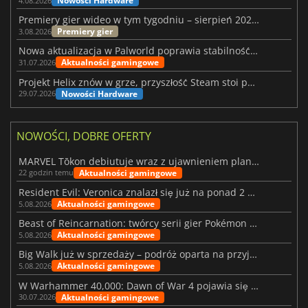
Nowości Hardware
4.08.2026
Premiery gier wideo w tym tygodniu – sierpień 2026 r. (32. tydzień)
Premiery gier
3.08.2026
Nowa aktualizacja w Palworld poprawia stabilność Sunreach i walk z bossami
Aktualności gamingowe
31.07.2026
Projekt Helix znów w grze, przyszłość Steam stoi pod znakiem zapytania
Nowości Hardware
29.07.2026
NOWOŚCI, DOBRE OFERTY
MARVEL Tōkon debiutuje wraz z ujawnieniem planu rozwoju na pierwszy rok
Aktualności gamingowe
22 godzin temu
Resident Evil: Veronica znalazł się już na ponad 2 milionach list życzeń
Aktualności gamingowe
5.08.2026
Beast of Reincarnation: twórcy serii gier Pokémon wkraczają na nową ścieżkę
Aktualności gamingowe
5.08.2026
Big Walk już w sprzedaży – podróż oparta na przyjaźni
Aktualności gamingowe
5.08.2026
W Warhammer 40,000: Dawn of War 4 pojawia się frakcja Nekronów
Aktualności gamingowe
30.07.2026