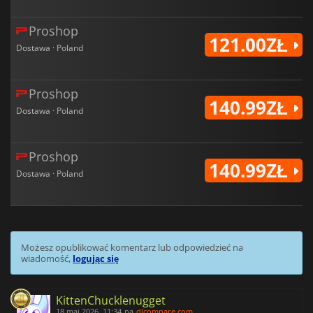
Proshop
121.00ZŁ
Dostawa · Poland
Proshop
140.99ZŁ
Dostawa · Poland
Proshop
140.99ZŁ
Dostawa · Poland
Możesz opublikować komentarz lub odpowiedzieć na
wiadomość,
logując się
KittenChucklenugget
18 maj 2026, 11:34
na
dlcompare.com