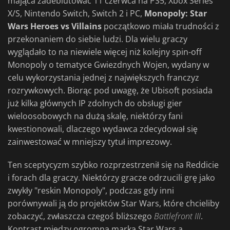
mająca zadebiutować 11 czerwca na PS5, Xbox Series
X/S, Nintendo Switch, Switch 2 i PC,
Monopoly: Star
Wars Heroes vs Villains
początkowo miała trudności z
przekonaniem do siebie ludzi. Dla wielu graczy
wyglądało to na niewiele więcej niż kolejny spin-off
Monopoly o tematyce Gwiezdnych Wojen, wydany w
celu wykorzystania jednej z największych franczyz
rozrywkowych. Biorąc pod uwagę, że Ubisoft posiada
już kilka głównych IP zdolnych do obsługi gier
wieloosobowych na dużą skalę, niektórzy fani
kwestionowali, dlaczego wydawca zdecydował się
zainwestować w mniejszy tytuł imprezowy.
Ten sceptycyzm szybko rozprzestrzenił się na Reddicie
i forach dla graczy. Niektórzy gracze odrzucili grę jako
zwykły "reskin Monopoly", podczas gdy inni
porównywali ją do projektów Star Wars, które chcieliby
zobaczyć, zwłaszcza czegoś bliższego
Battlefront III
.
Kontrast między ogromną marką Star Wars a