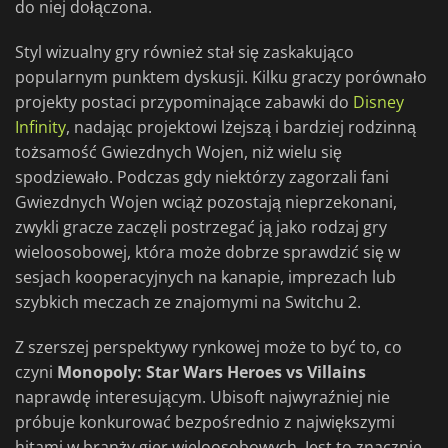
do niej dołączona.
Styl wizualny gry również stał się zaskakująco
popularnym punktem dyskusji. Kilku graczy porównało
projekty postaci przypominające zabawki do
Disney
Infinity
, nadając projektowi lżejszą i bardziej rodzinną
tożsamość Gwiezdnych Wojen, niż wielu się
spodziewało. Podczas gdy niektórzy zagorzali fani
Gwiezdnych Wojen wciąż pozostają nieprzekonani,
zwykli gracze zaczęli postrzegać ją jako rodzaj gry
wieloosobowej, która może dobrze sprawdzić się w
sesjach kooperacyjnych na kanapie, imprezach lub
szybkich meczach ze znajomymi na Switchu 2.
Z szerszej perspektywy rynkowej może to być to, co
czyni
Monopoly: Star Wars Heroes vs Villains
naprawdę interesującym. Ubisoft najwyraźniej nie
próbuje konkurować bezpośrednio z największymi
hitami w branży gier wieloosobowych. Jest to znacznie