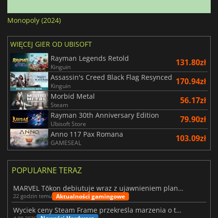
Monopoly (2024)
WIĘCEJ GIER OD UBISOFT
Rayman Legends Retold
131.80zł
Kinguin
Assassin's Creed Black Flag Resynced
170.94zł
Kinguin
Morbid Metal
56.17zł
Steam
Rayman 30th Anniversary Edition
79.90zł
Ubisoft Store
Anno 117 Pax Romana
103.09zł
GAMESEAL
POPULARNE TERAZ
MARVEL Tōkon debiutuje wraz z ujawnieniem planu rozwoju na pierwszy rok
Aktualności gamingowe
22 godzin temu
Wyciek ceny Steam Frame przekreśla marzenia o tanim zestawie VR