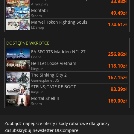
33.98zł
Allyouplay
Montabi
49.49zł
Steam
Marvel Tokon Fighting Souls
174.61zł
LDShop
DOSTĘPNE WKRÓTCE
EA SPORTS Madden NFL 27
256.96zł
Eneba
Hell Let Loose Vietnam
118.10zł
Kinguin
The Sinking City 2
167.15zł
Gamesplanet US
STEINS;GATE RE BOOT
93.39zł
Kinguin
Mortal Shell II
169.00zł
Steam
Zdobądź najlepsze oferty i kody rabatowe dla graczy
Zasubskrybuj newsletter DLCompare