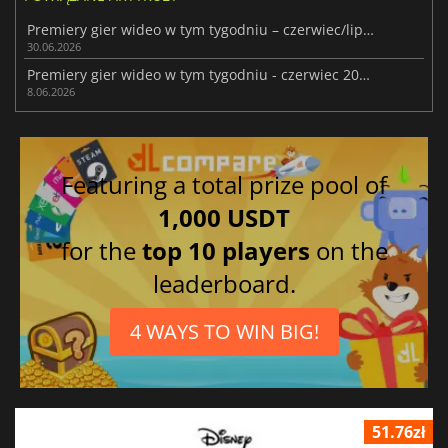
Premiery gier wideo w tym tygodniu – czerwiec/lipiec 2026 r. (tydzień 27)
30.06.2026
Premiery gier wideo w tym tygodniu - czerwiec 2026 (tydzień 24)
8.06.2026
Featuring a total prize pool of
1,000 USDT
for the
top 10 players
on the
leaderboard.
4 WAYS TO WIN BIG!
51.76zł