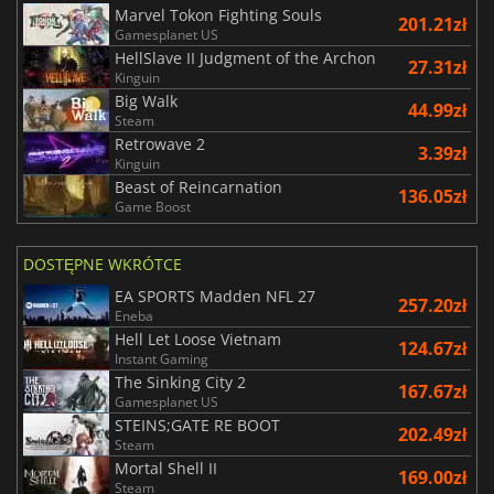
Marvel Tokon Fighting Souls
201.21zł
Gamesplanet US
HellSlave II Judgment of the Archon
27.31zł
Kinguin
Big Walk
44.99zł
Steam
Retrowave 2
3.39zł
Kinguin
Beast of Reincarnation
136.05zł
Game Boost
DOSTĘPNE WKRÓTCE
EA SPORTS Madden NFL 27
257.20zł
Eneba
Hell Let Loose Vietnam
124.67zł
Instant Gaming
The Sinking City 2
167.67zł
Gamesplanet US
STEINS;GATE RE BOOT
202.49zł
Steam
Mortal Shell II
169.00zł
Steam