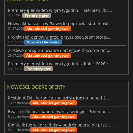
Premiery gier wideo w tym tygodniu – sierpień 2026 r. (32. tydzień)
Premiery gier
3.08.2026
Nowa aktualizacja w Palworld poprawia stabilność Sunreach i walk z bossami
Aktualności gamingowe
31.07.2026
Projekt Helix znów w grze, przyszłość Steam stoi pod znakiem zapytania
Nowości Hardware
29.07.2026
Złośliwe oprogramowanie i przejęcie Discorda dotknęły Meccha Chameleon
Aktualności gamingowe
28.07.2026
Premiery gier wideo w tym tygodniu – lipiec 2026 r. (tydzień 31)
Premiery gier
28.07.2026
NOWOŚCI, DOBRE OFERTY
Resident Evil: Veronica znalazł się już na ponad 2 milionach list życzeń
Aktualności gamingowe
7 godzin temu
Beast of Reincarnation: twórcy serii gier Pokémon wkraczają na nową ścieżkę
Aktualności gamingowe
8 godzin temu
Big Walk już w sprzedaży – podróż oparta na przyjaźni
Aktualności gamingowe
9 godzin temu