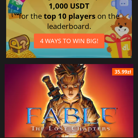
1,000 USDT
for the
top 10 players
on the
leaderboard.
4 WAYS TO WIN BIG!
35.99zł