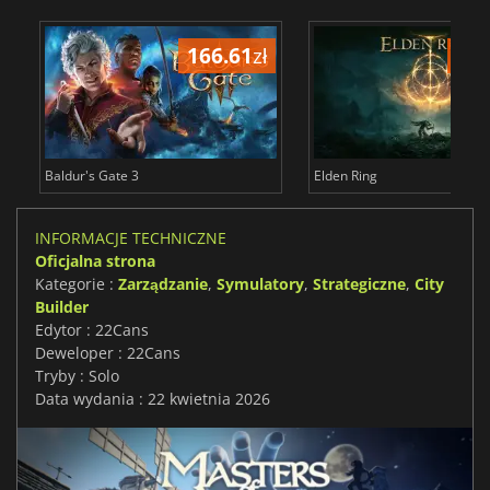
166.61
zł
175
Baldur's Gate 3
Elden Ring
INFORMACJE TECHNICZNE
Oficjalna strona
Kategorie :
Zarządzanie
,
Symulatory
,
Strategiczne
,
City
Builder
Edytor : 22Cans
Deweloper : 22Cans
Tryby : Solo
Data wydania : 22 kwietnia 2026