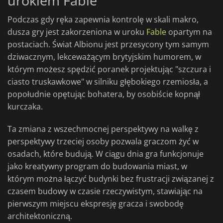
urokiem Fable
Podczas gdy ręka zapewnia kontrolę w skali makro,
dusza gry jest zakorzeniona w uroku
Fable
opartym na
postaciach. Świat Albionu jest przesycony tym samym
dziwacznym, lekceważącym brytyjskim humorem, w
którym możesz spędzić poranek projektując "szczura i
ciasto truskawkowe" w silniku głębokiego rzemiosła, a
popołudnie opętując bohatera, by osobiście kopnął
kurczaka.
Ta zmiana z wszechmocnej perspektywy na walkę z
perspektywy trzeciej osoby pozwala graczom żyć w
osadach, które budują. W ciągu dnia gra funkcjonuje
jako kreatywny program do budowania miast, w
którym można łączyć budynki bez frustracji związanej z
czasem budowy w czasie rzeczywistym, stawiając na
pierwszym miejscu ekspresję gracza i swobodę
architektoniczną.