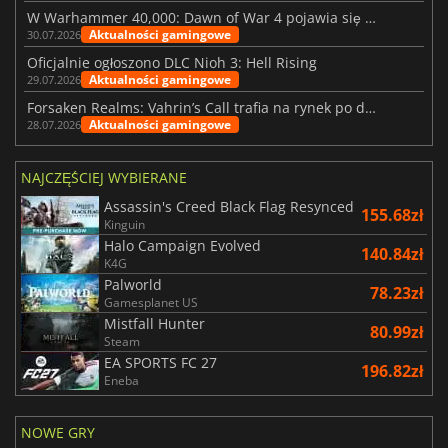
W Warhammer 40,000: Dawn of War 4 pojawia się frakcja Nekronów
Aktualności gamingowe
30.07.2026
Oficjalnie ogłoszono DLC Nioh 3: Hell Rising
Aktualności gamingowe
29.07.2026
Forsaken Realms: Vahrin’s Call trafia na rynek po dziesięciu latach prac
Aktualności gamingowe
28.07.2026
NAJCZĘŚCIEJ WYBIERANE
Assassin's Creed Black Flag Resynced
155.68zł
Kinguin
Halo Campaign Evolved
140.84zł
K4G
Palworld
78.23zł
Gamesplanet US
Mistfall Hunter
80.99zł
Steam
EA SPORTS FC 27
196.82zł
Eneba
NOWE GRY