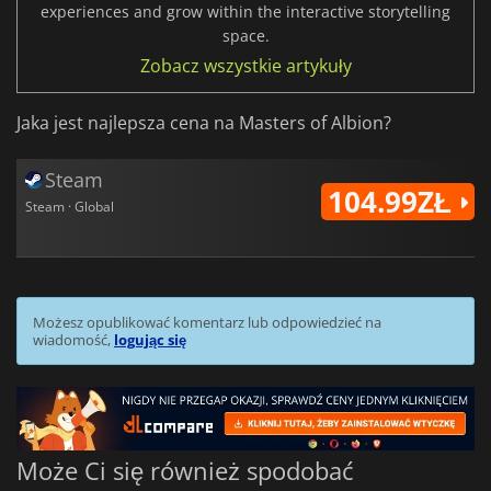
experiences and grow within the interactive storytelling
space.
Zobacz wszystkie artykuły
Jaka jest najlepsza cena na Masters of Albion?
Steam
104.99ZŁ
Steam · Global
Możesz opublikować komentarz lub odpowiedzieć na
wiadomość,
logując się
Może Ci się również spodobać