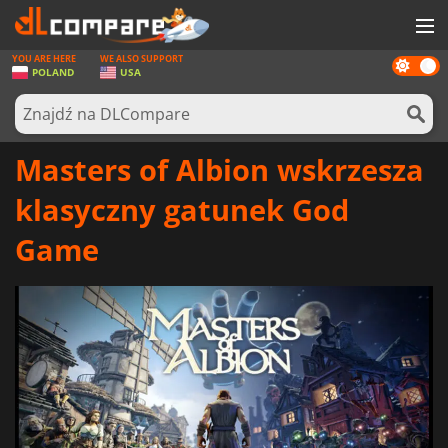
YOU ARE HERE
WE ALSO SUPPORT
Dark
GRY
POLAND
USA
mode
KARTY DO GIER
OPROGRAMOWANIE
Masters of Albion wskrzesza
REWARDS
klasyczny gatunek God
SPRZĘT KOMPUTEROWY
Game
AKTUALNOŚCI
ZALOGUJ SIĘ LUB ZAREJESTRUJ