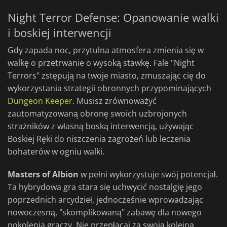
Night Terror Defense: Opanowanie walki
i boskiej interwencji
Gdy zapada noc, przytulna atmosfera zmienia się w
walkę o przetrwanie o wysoką stawkę. Fale "Night
Terrors" zstępują na twoje miasto, zmuszając cię do
wykorzystania strategii obronnych przypominających
Dungeon Keeper
. Musisz zrównoważyć
zautomatyzowaną obronę swoich uzbrojonych
strażników z własną boską interwencją, używając
Boskiej Ręki do niszczenia zagrożeń lub leczenia
bohaterów w ogniu walki.
Masters of Albion
w pełni wykorzystuje swój potencjał.
Ta hybrydowa gra stara się uchwycić nostalgię jego
poprzednich arcydzieł, jednocześnie wprowadzając
nowoczesną, "skomplikowaną" zabawę dla nowego
pokolenia graczy. Nie przepłacaj za swoją kolejną