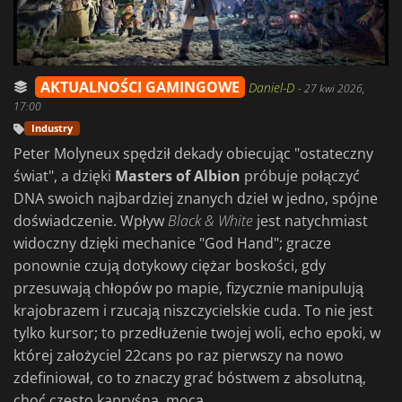
AKTUALNOŚCI GAMINGOWE
Daniel-D
-
27 kwi 2026,
17:00
Industry
Peter Molyneux spędził dekady obiecując "ostateczny
świat", a dzięki
Masters of Albion
próbuje połączyć
DNA swoich najbardziej znanych dzieł w jedno, spójne
doświadczenie. Wpływ
Black &
White
jest natychmiast
widoczny dzięki mechanice "God Hand"; gracze
ponownie czują dotykowy ciężar boskości, gdy
przesuwają chłopów po mapie, fizycznie manipulują
krajobrazem i rzucają niszczycielskie cuda. To nie jest
tylko kursor; to przedłużenie twojej woli, echo epoki, w
której założyciel 22cans po raz pierwszy na nowo
zdefiniował, co to znaczy grać bóstwem z absolutną,
choć często kapryśną, mocą.