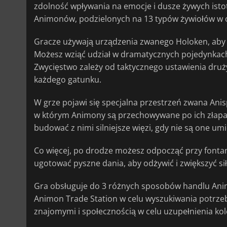
zdolność wpływania na emocje i dusze żywych isto
Animonów, podzielonych na 13 typów żywiołów w op
Gracze używają urządzenia zwanego Holoken, aby 
Możesz wziąć udział w dramatycznych pojedynkach 
Zwycięstwo zależy od taktycznego ustawienia druż
każdego gatunku.
W grze pojawi się specjalna przestrzeń zwana Anis
w którym Animony są przechowywane po ich złapa
budować z nimi silniejsze więzi, gdy nie są one u
Co więcej, po drodze możesz odpocząć przy fonta
ugotować pyszne dania, aby odżywić i zwiększyć s
Gra obsługuje do 3 różnych sposobów handlu Ani
Animon Trade Station w celu wyszukiwania potrze
znajomymi i społecznością w celu uzupełnienia kole