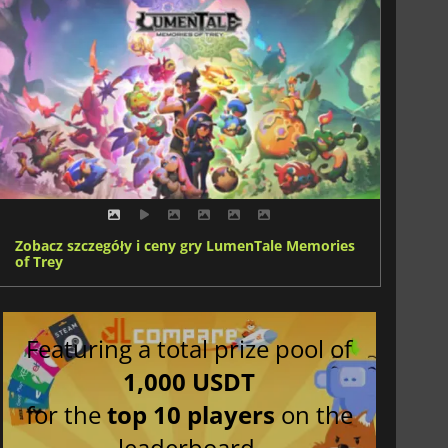
Zobacz szczegóły i ceny gry LumenTale Memories
of Trey
Featuring a total prize pool of
1,000 USDT
for the
top 10 players
on the
leaderboard.