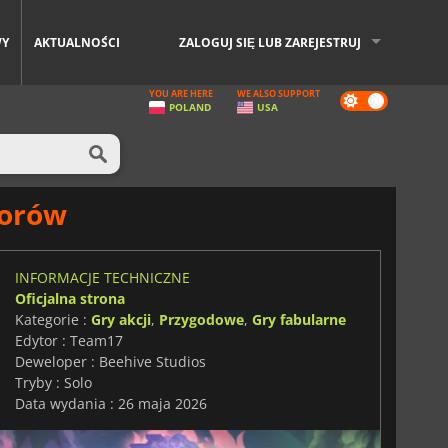
WY
AKTUALNOŚCI
ZALOGUJ SIĘ LUB ZAREJESTRUJ
YOU ARE HERE
WE ALSO SUPPORT
Dark
POLAND
USA
mode
worów
INFORMACJE TECHNICZNE
Oficjalna strona
Kategorie :
Gry akcji
,
Przygodowe
,
Gry fabularne
Edytor : Team17
Deweloper : Beehive Studios
Tryby : Solo
Data wydania : 26 maja 2026