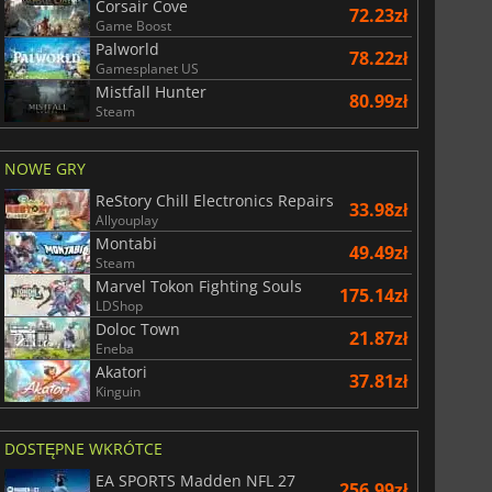
Corsair Cove
72.23zł
Game Boost
Palworld
78.22zł
Gamesplanet US
Mistfall Hunter
80.99zł
Steam
NOWE GRY
ReStory Chill Electronics Repairs
33.98zł
Allyouplay
Montabi
49.49zł
Steam
Marvel Tokon Fighting Souls
175.14zł
LDShop
Doloc Town
21.87zł
Eneba
Akatori
37.81zł
Kinguin
DOSTĘPNE WKRÓTCE
EA SPORTS Madden NFL 27
256.99zł