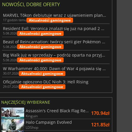
NOWOŚCI, DOBRE OFERTY
MARVEL Tōkon debiutuje wraz z ujawnieniem planu rozwoju na pierwszy rok
Aktualności gamingowe
17 godzin temu
Resident Evil: Veronica znalazł się już na ponad 2 milionach list życzeń
Aktualności gamingowe
5.08.2026
Beast of Reincarnation: twórcy serii gier Pokémon wkraczają na nową ścieżkę
Aktualności gamingowe
5.08.2026
Big Walk już w sprzedaży – podróż oparta na przyjaźni
Aktualności gamingowe
5.08.2026
W Warhammer 40,000: Dawn of War 4 pojawia się frakcja Nekronów
Aktualności gamingowe
30.07.2026
Oficjalnie ogłoszono DLC Nioh 3: Hell Rising
Aktualności gamingowe
29.07.2026
NAJCZĘŚCIEJ WYBIERANE
Assassin's Creed Black Flag Resynced
170.94zł
Kinguin
Halo Campaign Evolved
121.85zł
LDShop