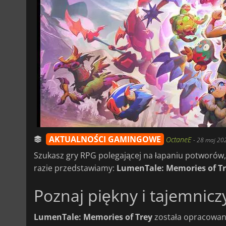
AKTUALNOŚCI GAMINGOWE
OctaneE
-
28 maj 20
Szukasz gry RPG polegającej na łapaniu potworów,
razie przedstawiamy:
LumenTale: Memories of T
Poznaj piękny i tajemnicz
LumenTale: Memories of Trey
została opracowana