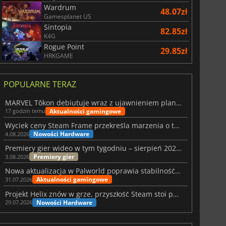
Wardrum
48.07zł
Gamesplanet US
Sintopia
82.85zł
K4G
Rogue Point
29.85zł
HRKGAME
POPULARNE TERAZ
MARVEL Tōkon debiutuje wraz z ujawnieniem planu rozwoju na pierwszy rok
Aktualności gamingowe
17 godzin temu
Wyciek ceny Steam Frame przekreśla marzenia o tanim zestawie VR
Nowości Hardware
4.08.2026
Premiery gier wideo w tym tygodniu – sierpień 2026 r. (32. tydzień)
Premiery gier
3.08.2026
Nowa aktualizacja w Palworld poprawia stabilność Sunreach i walk z bossami
Aktualności gamingowe
31.07.2026
Projekt Helix znów w grze, przyszłość Steam stoi pod znakiem zapytania
Nowości Hardware
29.07.2026