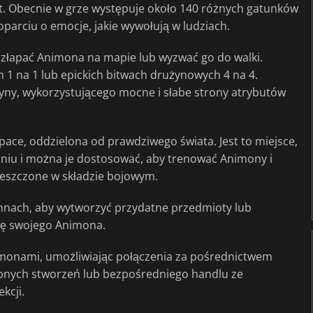
t. Obecnie w grze występuje około 140 różnych gatunków
arciu o emocje, jakie wywołują w ludziach.
złapać Animona na mapie lub wyzwać go do walki.
1 na 1 lub epickich bitwach drużynowych 4 na 4.
yny, wykorzystującego mocne i słabe strony atrybutów
pace, oddzielona od prawdziwego świata. Jest to miejsce,
niu i można je dostosować, aby trenować Animony i
mieszczone w składzie bojowym.
nnach, aby wytworzyć przydatne przedmioty lub
iłę swojego Animona.
monami, umożliwiając połączenia za pośrednictwem
bnych stworzeń lub bezpośredniego handlu ze
kcji.