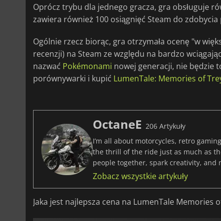
Oprócz trybu dla jednego gracza, gra obsługuje równ
zawiera również 100 osiągnięć Steam do zdobycia 
Ogólnie rzecz biorąc, gra otrzymała ocenę "w wię
recenzji) na Steam ze względu na bardzo wciągającą
nazwać
Pokémonami
nowej generacji, nie będzie t
porównywarki i kupić
LumenTale: Memories of Trey
OctaneE
206 Artykuły
I’m all about motorcycles, retro gaming
the thrill of the ride just as much as 
people together, spark creativity, and
Zobacz wszystkie artykuły
Jaka jest najlepsza cena na LumenTale Memories o