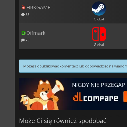
HRKGAME
83
Global
Difmark
73
Global
Możesz opublikować komentarz lub odpowiedzieć na wiado
Może Ci się również spodobać