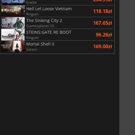
Eneba
Hell Let Loose Vietnam
118.18zł
Kinguin
The Sinking City 2
167.65zł
Gamesplanet US
STEINS;GATE RE BOOT
96.26zł
Kinguin
Mortal Shell II
169.00zł
Steam