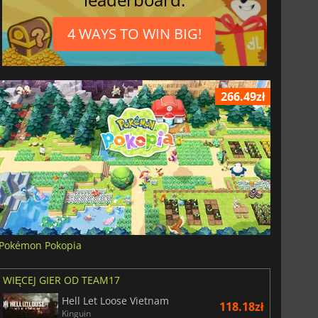
4 WAYS TO WIN BIG!
266.49zł
Pokémon Pokopia
WIĘCEJ GIER OD TEAM17
Hell Let Loose Vietnam
118.18zł
Kinguin