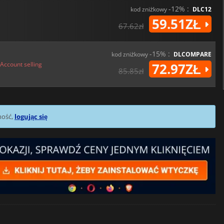
-12% :
kod zniżkowy
DLC12
59.51ZŁ
67.62zł
-15% :
kod zniżkowy
DLCOMPARE
Account selling
72.97ZŁ
85.85zł
mość,
logując się