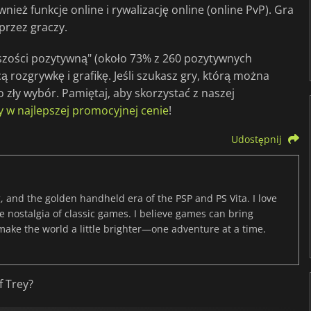
ież funkcje online i rywalizację online (online PvP). Gra
przez graczy.
kszości pozytywną" (około 73% z 260 pozytywnych
 rozgrywkę i grafikę. Jeśli szukasz gry, którą można
o zły wybór. Pamiętaj, aby skorzystać z naszej
 w najlepszej promocyjnej cenie
!
Udostępnij
, and the golden handheld era of the PSP and PS Vita. I love
the nostalgia of classic games. I believe games can bring
 make the world a little brighter—one adventure at a time.
f Trey?