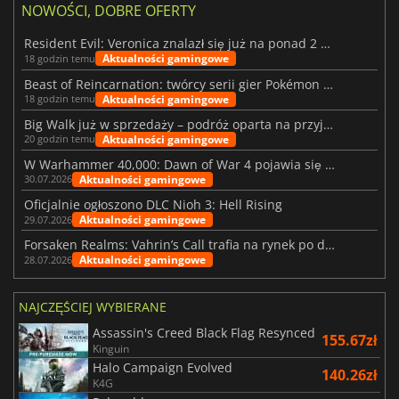
NOWOŚCI, DOBRE OFERTY
Resident Evil: Veronica znalazł się już na ponad 2 milionach list życzeń
Aktualności gamingowe
18 godzin temu
Beast of Reincarnation: twórcy serii gier Pokémon wkraczają na nową ścieżkę
Aktualności gamingowe
18 godzin temu
Big Walk już w sprzedaży – podróż oparta na przyjaźni
Aktualności gamingowe
20 godzin temu
W Warhammer 40,000: Dawn of War 4 pojawia się frakcja Nekronów
Aktualności gamingowe
30.07.2026
Oficjalnie ogłoszono DLC Nioh 3: Hell Rising
Aktualności gamingowe
29.07.2026
Forsaken Realms: Vahrin’s Call trafia na rynek po dziesięciu latach prac
Aktualności gamingowe
28.07.2026
NAJCZĘŚCIEJ WYBIERANE
Assassin's Creed Black Flag Resynced
155.67zł
Kinguin
Halo Campaign Evolved
140.26zł
K4G