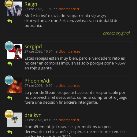
Reign
27 cze 2026, 11:30
na
dlcompare.fr
Może to być okazja do zaopatrzenia się w gry i
skorzystania z obniżek cen, zwłaszcza na dodatki do
pobrania.
Zobacz oryginał
sergipd
27 cze 2026, 10:34
na
dlcompare.es
Estas rebajas están muy bien, pero el verdadero reto es
no caer en compras impulsivas solo porque pone “-85%”
en rojo gigante.
PhoenixAdi
27 cze 2026, 10:10
na
dlcompare.es
Lo peor de Steam es que te hace sentir responsable por
no aprovechar el descuento, como si comprar otro juego
fuera una decisión financiera inteligente.
draikyn
27 cze 2026, 09:10
na
dlcompare.fr
Honnêtement, je trouve les promotions un peu
décevantes cette année. J'espérais de meilleures remises
sur les jeux sortis en 2025