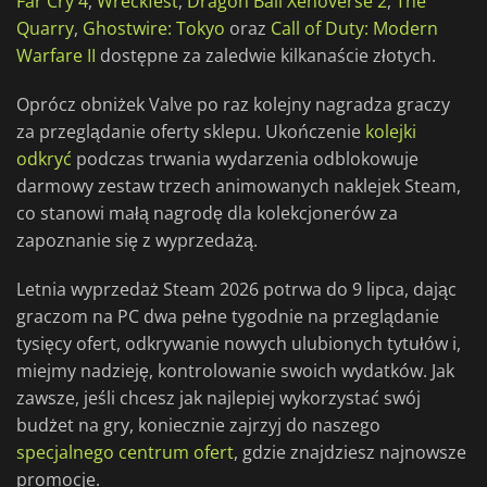
Far Cry 4
,
Wreckfest
,
Dragon Ball Xenoverse 2
,
The
Quarry
,
Ghostwire: Tokyo
oraz
Call of Duty: Modern
Warfare II
dostępne za zaledwie kilkanaście złotych.
Oprócz obniżek Valve po raz kolejny nagradza graczy
za przeglądanie oferty sklepu. Ukończenie
kolejki
odkryć
podczas trwania wydarzenia odblokowuje
darmowy zestaw trzech animowanych naklejek Steam,
co stanowi małą nagrodę dla kolekcjonerów za
zapoznanie się z wyprzedażą.
Letnia wyprzedaż Steam 2026 potrwa do 9 lipca, dając
graczom na PC dwa pełne tygodnie na przeglądanie
tysięcy ofert, odkrywanie nowych ulubionych tytułów i,
miejmy nadzieję, kontrolowanie swoich wydatków. Jak
zawsze, jeśli chcesz jak najlepiej wykorzystać swój
budżet na gry, koniecznie zajrzyj do naszego
specjalnego centrum ofert
, gdzie znajdziesz najnowsze
promocje.