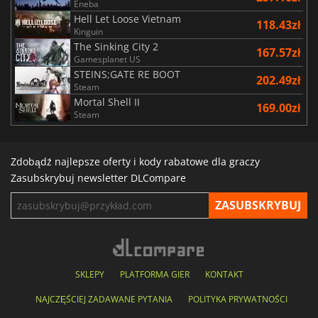
Eneba
Hell Let Loose Vietnam
118.43zł
Kinguin
The Sinking City 2
167.57zł
Gamesplanet US
STEINS;GATE RE BOOT
202.49zł
Steam
Mortal Shell II
169.00zł
Steam
Zdobądź najlepsze oferty i kody rabatowe dla graczy
Zasubskrybuj newsletter DLCompare
SKLEPY
PLATFORMA GIER
KONTAKT
NAJCZĘŚCIEJ ZADAWANE PYTANIA
POLITYKA PRYWATNOŚCI