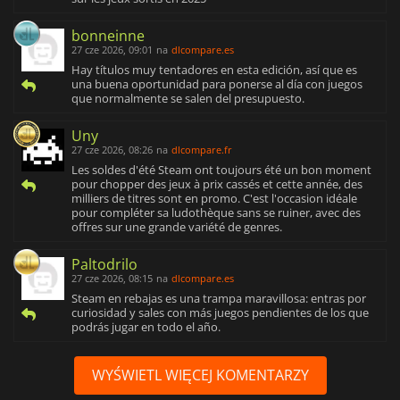
bonneinne
27 cze 2026, 09:01
na
dlcompare.es
Hay títulos muy tentadores en esta edición, así que es
una buena oportunidad para ponerse al día con juegos
que normalmente se salen del presupuesto.
Uny
27 cze 2026, 08:26
na
dlcompare.fr
Les soldes d'été Steam ont toujours été un bon moment
pour chopper des jeux à prix cassés et cette année, des
milliers de titres sont en promo. C'est l'occasion idéale
pour compléter sa ludothèque sans se ruiner, avec des
offres sur une grande variété de genres.
Paltodrilo
27 cze 2026, 08:15
na
dlcompare.es
Steam en rebajas es una trampa maravillosa: entras por
curiosidad y sales con más juegos pendientes de los que
podrás jugar en todo el año.
WYŚWIETL WIĘCEJ KOMENTARZY