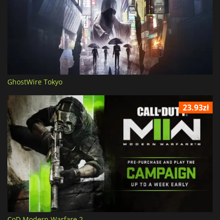
GhostWire Tokyo
23.93zł
CoD Modern Warfare 2