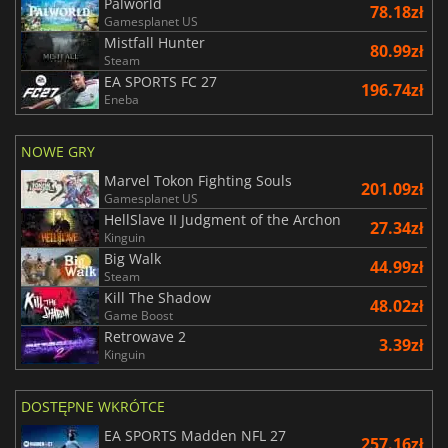
Palworld
78.18zł
Gamesplanet US
Mistfall Hunter
80.99zł
Steam
EA SPORTS FC 27
196.74zł
Eneba
NOWE GRY
Marvel Tokon Fighting Souls
201.09zł
Gamesplanet US
HellSlave II Judgment of the Archon
27.34zł
Kinguin
Big Walk
44.99zł
Steam
Kill The Shadow
48.02zł
Game Boost
Retrowave 2
3.39zł
Kinguin
DOSTĘPNE WKRÓTCE
EA SPORTS Madden NFL 27
257.16zł