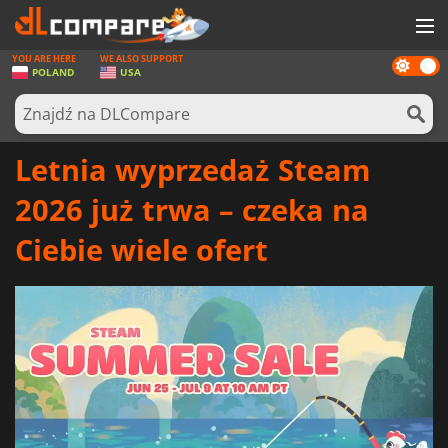
YOU ARE HERE
WE ALSO SUPPORT
Dark
GRY
POLAND
USA
mode
KARTY DO GIER
OPROGRAMOWANIE
Letnia wyprzedaż Steam
REWARDS
2026 już trwa – czeka na
SPRZĘT KOMPUTEROWY
Ciebie wiele ofert
AKTUALNOŚCI
ZALOGUJ SIĘ LUB ZAREJESTRUJ