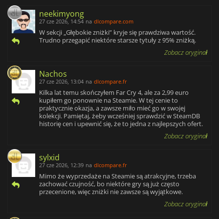
neekimyong
27 cze 2026, 14:54
na
dlcompare.com
W sekcji „Głębokie zniżki” kryje się prawdziwa wartość.
Trudno przegapić niektóre starsze tytuły z 95% zniżką.
Zobacz oryginał
Nachos
27 cze 2026, 13:04
na
dlcompare.fr
Kilka lat temu skończyłem Far Cry 4, ale za 2,99 euro
kupiłem go ponownie na Steamie. W tej cenie to
praktycznie okazja, a zawsze miło mieć go w swojej
kolekcji. Pamiętaj, żeby wcześniej sprawdzić w SteamDB
historię cen i upewnić się, że to jedna z najlepszych ofert.
Zobacz oryginał
sylxid
27 cze 2026, 12:39
na
dlcompare.fr
Mimo że wyprzedaże na Steamie są atrakcyjne, trzeba
zachować czujność, bo niektóre gry są już często
przecenione, więc zniżki nie zawsze są wyjątkowe.
Zobacz oryginał