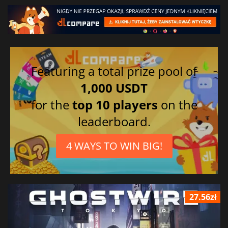
Featuring a total prize pool of
1,000 USDT
for the
top 10 players
on the
leaderboard.
4 WAYS TO WIN BIG!
27.56zł