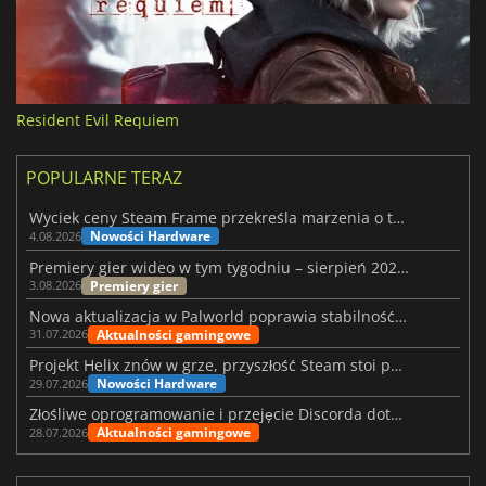
Resident Evil Requiem
POPULARNE TERAZ
Wyciek ceny Steam Frame przekreśla marzenia o tanim zestawie VR
Nowości Hardware
4.08.2026
Premiery gier wideo w tym tygodniu – sierpień 2026 r. (32. tydzień)
Premiery gier
3.08.2026
Nowa aktualizacja w Palworld poprawia stabilność Sunreach i walk z bossami
Aktualności gamingowe
31.07.2026
Projekt Helix znów w grze, przyszłość Steam stoi pod znakiem zapytania
Nowości Hardware
29.07.2026
Złośliwe oprogramowanie i przejęcie Discorda dotknęły Meccha Chameleon
Aktualności gamingowe
28.07.2026