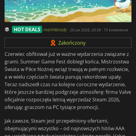
HOT DEALS
manhkbrady
-
26 cze 2026, 20:58
- 15 komentarze
Zakończony
Czerwiec obfitował już w ważne wydarzenia związane z
grami. Summer Game Fest dobiegł końca, Mistrzostwa
Świata w Piłce Nożnej wciąż trwają w pełnym rozkwicie,
a w wielu częściach świata panują rekordowe upały.
Teraz nadszedł czas na kolejne coroczne wydarzenie,
które jeszcze bardziej podgrzeje atmosferę: firma Valve
oficjalnie rozpoczęła letnią wyprzedaż Steam 2026,
oferując graczom na PC tysiące promocji.
Jak zawsze, Steam jest przepełniony ofertami,
obejmującymi wszystko – od najnowszych hitów AAA