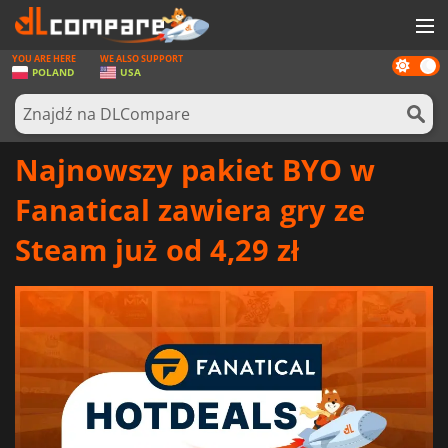
YOU ARE HERE
WE ALSO SUPPORT
Dark
GRY
POLAND
USA
mode
KARTY DO GIER
OPROGRAMOWANIE
Najnowszy pakiet BYO w
REWARDS
Fanatical zawiera gry ze
SPRZĘT KOMPUTEROWY
Steam już od 4,29 zł
AKTUALNOŚCI
ZALOGUJ SIĘ LUB ZAREJESTRUJ