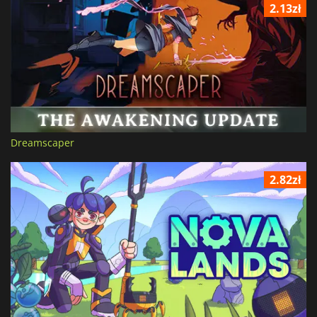
2.13zł
Dreamscaper
2.82zł