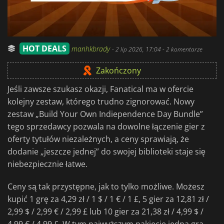
HOT DEALS
manhkbrady
-
2 lip 2026, 17:04
- 2 komentarze
Zakończony
Jeśli zawsze szukasz okazji, Fanatical ma w ofercie
kolejny zestaw, którego trudno zignorować. Nowy
zestaw „Build Your Own Indiependence Day Bundle”
tego sprzedawcy pozwala na dowolne łączenie gier z
oferty tytułów niezależnych, a ceny sprawiają, że
dodanie „jeszcze jednej” do swojej biblioteki staje się
niebezpiecznie łatwe.
Ceny są tak przystępne, jak to tylko możliwe. Możesz
kupić 1 grę za 4,29 zł / 1 $ / 1 € / 1 £, 5 gier za 12,81 zł /
2,99 $ / 2,99 € / 2,99 £ lub 10 gier za 21,38 zł / 4,99 $ /