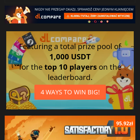
Featuring a total prize pool of
1,000 USDT
for the
top 10 players
on the
leaderboard.
4 WAYS TO WIN BIG!
95.92zł