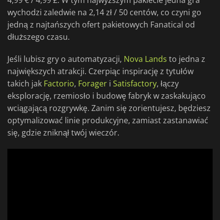
4,99 € / 4,99 £. W tym najwyższym pakiecie jedna gra
wychodzi zaledwie na 2,14 zł / 50 centów, co czyni go
jedną z najtańszych ofert pakietowych Fanatical od
dłuższego czasu.
Jeśli lubisz gry o automatyzacji,
Nova Lands
to jedna z
największych atrakcji. Czerpiąc inspirację z tytułów
takich jak
Factorio
,
Forager
i
Satisfactory
, łączy
eksplorację, rzemiosło i budowę fabryk w zaskakująco
wciągającą rozgrywkę. Zanim się zorientujesz, będziesz
optymalizować linie produkcyjne, zamiast zastanawiać
się, gdzie zniknął twój wieczór.