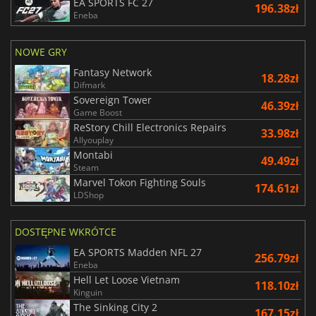
EA SPORTS FC 27
196.38zł
Eneba
NOWE GRY
Fantasy Network
18.28zł
Difmark
Sovereign Tower
46.39zł
Game Boost
ReStory Chill Electronics Repairs
33.98zł
Allyouplay
Montabi
49.49zł
Steam
Marvel Tokon Fighting Souls
174.61zł
LDShop
DOSTĘPNE WKRÓTCE
EA SPORTS Madden NFL 27
256.79zł
Eneba
Hell Let Loose Vietnam
118.10zł
Kinguin
The Sinking City 2
167.15zł