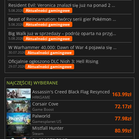
Resident Evil: Veronica znalazł się już na ponad 2 milionach list życzeń
Aktualności gamingowe
5.08.2026
Beast of Reincarnation: twórcy serii gier Pokémon wkraczają na nową ścieżkę
Aktualności gamingowe
5.08.2026
Big Walk już w sprzedaży – podróż oparta na przyjaźni
Aktualności gamingowe
5.08.2026
W Warhammer 40,000: Dawn of War 4 pojawia się frakcja Nekronów
Aktualności gamingowe
30.07.2026
Oficjalnie ogłoszono DLC Nioh 3: Hell Rising
Aktualności gamingowe
29.07.2026
NAJCZĘŚCIEJ WYBIERANE
Assassin's Creed Black Flag Resynced
163.99zł
HRKGAME
Corsair Cove
72.17zł
Game Boost
Palworld
77.98zł
Gamesplanet US
Mistfall Hunter
80.99zł
Steam