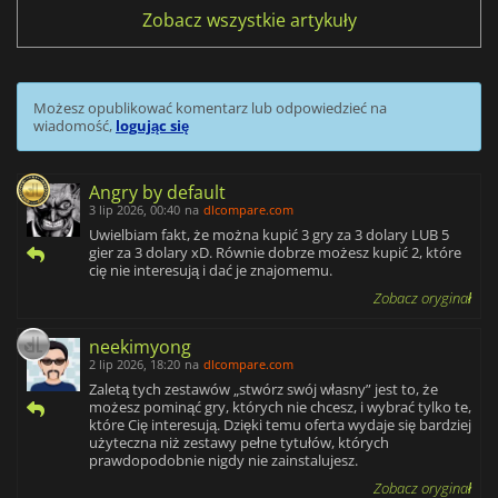
Zobacz wszystkie artykuły
Możesz opublikować komentarz lub odpowiedzieć na
wiadomość,
logując się
Angry by default
3 lip 2026, 00:40
na
dlcompare.com
Uwielbiam fakt, że można kupić 3 gry za 3 dolary LUB 5
gier za 3 dolary xD. Równie dobrze możesz kupić 2, które
cię nie interesują i dać je znajomemu.
Zobacz oryginał
neekimyong
2 lip 2026, 18:20
na
dlcompare.com
Zaletą tych zestawów „stwórz swój własny” jest to, że
możesz pominąć gry, których nie chcesz, i wybrać tylko te,
które Cię interesują. Dzięki temu oferta wydaje się bardziej
użyteczna niż zestawy pełne tytułów, których
prawdopodobnie nigdy nie zainstalujesz.
Zobacz oryginał