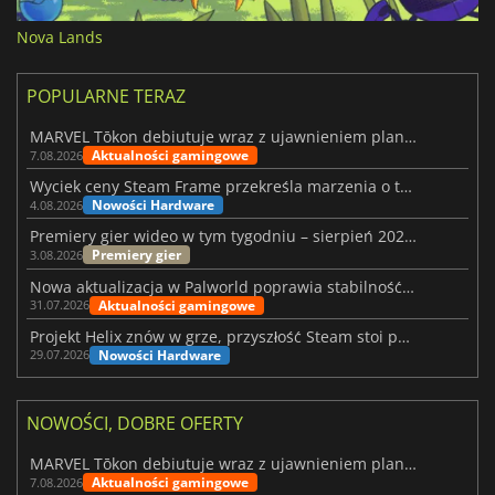
Nova Lands
POPULARNE TERAZ
MARVEL Tōkon debiutuje wraz z ujawnieniem planu rozwoju na pierwszy rok
Aktualności gamingowe
7.08.2026
Wyciek ceny Steam Frame przekreśla marzenia o tanim zestawie VR
Nowości Hardware
4.08.2026
Premiery gier wideo w tym tygodniu – sierpień 2026 r. (32. tydzień)
Premiery gier
3.08.2026
Nowa aktualizacja w Palworld poprawia stabilność Sunreach i walk z bossami
Aktualności gamingowe
31.07.2026
Projekt Helix znów w grze, przyszłość Steam stoi pod znakiem zapytania
Nowości Hardware
29.07.2026
NOWOŚCI, DOBRE OFERTY
MARVEL Tōkon debiutuje wraz z ujawnieniem planu rozwoju na pierwszy rok
Aktualności gamingowe
7.08.2026