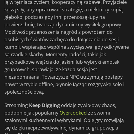
ją w tętniącą życiem, kooperacyjną zabawę. Przyjaciele
łączą siły, aby opracować strategię, a niektórzy kopią
głęboko, podczas gdy inni przenoszą łupy na
powierzchnię, tworząc dynamiczny wysiłek grupowy.
Możliwość przenoszenia nagród z powrotem do
osobistych światów zachęca do dołączania do sesji
kumpli, wspierając wspólne zwycięstwa, gdy odkrywane
są rzadkie skarby. Momenty radości, takie jak
przypadkowe wejście do jaskini lub wybryki emotek
grupowych, sprawiają, że każda sesja jest
niezapomniana. Towarzysze NPC utrzymują postępy
nawet w trybie offline, płynnie łącząc rozgrywkę solo i
społecznościową.
Streaming
Keep Digging
oddaje żywiołowy chaos,
podobnie jak popularny
Overcooked
ze swoimi
szalonymi kuchennymi wybrykami. Obie gry rozwijają
się dzięki nieprzewidywalnej dynamice grupowej, a