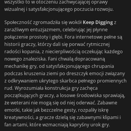
wszystko to w otoczeniu zachwycającej oprawy
wizualnej i satysfakcjonującego poczucia rozwoju.
Społeczność zgromadziła się wokół
Keep Digging
z
zaraźliwym entuzjazmem, celebrując jej płynne
połączenie prostoty i głębi. Fora internetowe pełne są
historii graczy, którzy dali się porwać rytmicznej
radości kopania, z niecierpliwością oczekując każdego
nowego znaleziska. Fani chwalą dopracowaną
mechanikę gry, od satysfakcjonującego chrupania
podczas kruszenia ziemi po dreszczyk emocji związany
z odkrywaniem ukrytego skarbca pełnego promiennych
rud. Wyrozumiała konstrukcja gry zachęca
początkujących graczy, a losowe środowiska sprawiają,
że weterani nie mogą się od niej oderwać. Zabawne
emotki, takie jak bezczelne gesty, rozpaliły iskrę
kreatywności, a gracze dzielą się zabawnymi klipami i
fan artami, które wzmacniają kapryśny urok gry.