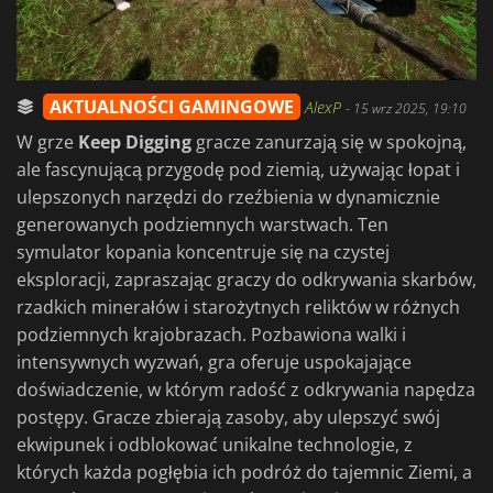
AKTUALNOŚCI GAMINGOWE
AlexP
-
15 wrz 2025, 19:10
W grze
Keep Digging
gracze zanurzają się w spokojną,
ale fascynującą przygodę pod ziemią, używając łopat i
ulepszonych narzędzi do rzeźbienia w dynamicznie
generowanych podziemnych warstwach. Ten
symulator kopania koncentruje się na czystej
eksploracji, zapraszając graczy do odkrywania skarbów,
rzadkich minerałów i starożytnych reliktów w różnych
podziemnych krajobrazach. Pozbawiona walki i
intensywnych wyzwań, gra oferuje uspokajające
doświadczenie, w którym radość z odkrywania napędza
postępy. Gracze zbierają zasoby, aby ulepszyć swój
ekwipunek i odblokować unikalne technologie, z
których każda pogłębia ich podróż do tajemnic Ziemi, a