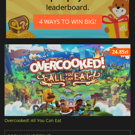
leaderboard.
4 WAYS TO WIN BIG!
24.85zł
Overcooked! All You Can Eat