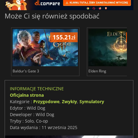
Może Ci się również spodobać
155.21
zł
175
Baldur's Gate 3
Elden Ring
INFORMACJE TECHNICZNE
Oficjalna strona
Kategorie :
Przygodowe
,
Zwykły
,
Symulatory
Edytor : Wild Dog
Deweloper : Wild Dog
Tryby : Solo, Co-op
Data wydania : 11 września 2025