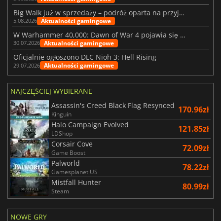
Big Walk już w sprzedaży – podróż oparta na przyjaźni
Aktualności gamingowe
5.08.2026
W Warhammer 40,000: Dawn of War 4 pojawia się frakcja Nekronów
Aktualności gamingowe
30.07.2026
Oficjalnie ogłoszono DLC Nioh 3: Hell Rising
Aktualności gamingowe
29.07.2026
NAJCZĘŚCIEJ WYBIERANE
Assassin's Creed Black Flag Resynced
170.96zł
Kinguin
Halo Campaign Evolved
121.85zł
LDShop
Corsair Cove
72.09zł
Game Boost
Palworld
78.22zł
Gamesplanet US
Mistfall Hunter
80.99zł
Steam
NOWE GRY