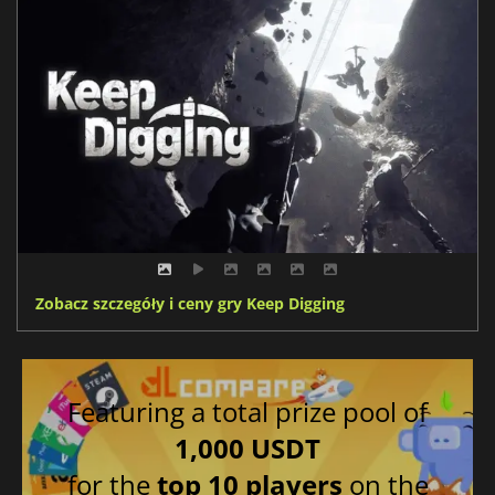
Zobacz szczegóły i ceny gry Keep Digging
Featuring a total prize pool of
1,000 USDT
for the
top 10 players
on the