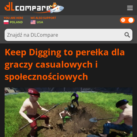
YOU ARE HERE
WE ALSO SUPPORT
Dark
GRY
POLAND
USA
mode
KARTY DO GIER
OPROGRAMOWANIE
Keep Digging to perełka dla
REWARDS
graczy casualowych i
SPRZĘT KOMPUTEROWY
społecznościowych
AKTUALNOŚCI
ZALOGUJ SIĘ LUB ZAREJESTRUJ