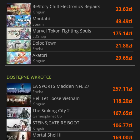
ReStory Chill Electronics Repairs
33.63zł
Kinguin
Montabi
49.49zł
Steam
Marvel Tokon Fighting Souls
175.14zł
LDShop
Doloc Town
21.88zł
Eneba
Akatori
29.65zł
Kinguin
DOSTĘPNE WKRÓTCE
EA SPORTS Madden NFL 27
257.11zł
Eneba
Hell Let Loose Vietnam
118.20zł
Kinguin
The Sinking City 2
167.65zł
Gamesplanet US
STEINS;GATE RE BOOT
106.77zł
Kinguin
Mortal Shell II
169.00zł