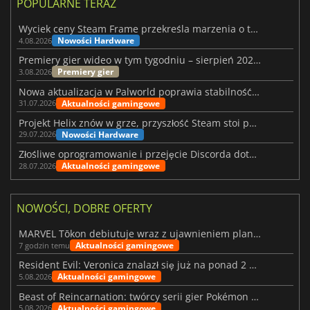
POPULARNE TERAZ
Wyciek ceny Steam Frame przekreśla marzenia o tanim zestawie VR
Nowości Hardware
4.08.2026
Premiery gier wideo w tym tygodniu – sierpień 2026 r. (32. tydzień)
Premiery gier
3.08.2026
Nowa aktualizacja w Palworld poprawia stabilność Sunreach i walk z bossami
Aktualności gamingowe
31.07.2026
Projekt Helix znów w grze, przyszłość Steam stoi pod znakiem zapytania
Nowości Hardware
29.07.2026
Złośliwe oprogramowanie i przejęcie Discorda dotknęły Meccha Chameleon
Aktualności gamingowe
28.07.2026
NOWOŚCI, DOBRE OFERTY
MARVEL Tōkon debiutuje wraz z ujawnieniem planu rozwoju na pierwszy rok
Aktualności gamingowe
7 godzin temu
Resident Evil: Veronica znalazł się już na ponad 2 milionach list życzeń
Aktualności gamingowe
5.08.2026
Beast of Reincarnation: twórcy serii gier Pokémon wkraczają na nową ścieżkę
Aktualności gamingowe
5.08.2026