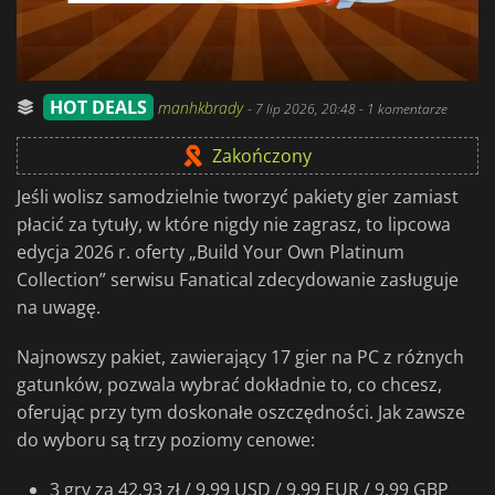
HOT DEALS
manhkbrady
-
7 lip 2026, 20:48
- 1 komentarze
Zakończony
Jeśli wolisz samodzielnie tworzyć pakiety gier zamiast
płacić za tytuły, w które nigdy nie zagrasz, to lipcowa
edycja 2026 r. oferty „Build Your Own Platinum
Collection” serwisu Fanatical zdecydowanie zasługuje
na uwagę.
Najnowszy pakiet, zawierający 17 gier na PC z różnych
gatunków, pozwala wybrać dokładnie to, co chcesz,
oferując przy tym doskonałe oszczędności. Jak zawsze
do wyboru są trzy poziomy cenowe:
3 gry za 42,93 zł / 9,99 USD / 9,99 EUR / 9,99 GBP