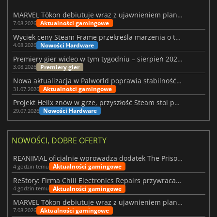
MARVEL Tōkon debiutuje wraz z ujawnieniem planu rozwoju na pierwszy rok
Aktualności gamingowe
7.08.2026
Wyciek ceny Steam Frame przekreśla marzenia o tanim zestawie VR
Nowości Hardware
4.08.2026
Premiery gier wideo w tym tygodniu – sierpień 2026 r. (32. tydzień)
Premiery gier
3.08.2026
Nowa aktualizacja w Palworld poprawia stabilność Sunreach i walk z bossami
Aktualności gamingowe
31.07.2026
Projekt Helix znów w grze, przyszłość Steam stoi pod znakiem zapytania
Nowości Hardware
29.07.2026
NOWOŚCI, DOBRE OFERTY
REANIMAL oficjalnie wprowadza dodatek The Prisoner
Aktualności gamingowe
4 godzin temu
ReStory: Firma Chill Electronics Repairs przywraca nostalgię za latami 2000
Aktualności gamingowe
4 godzin temu
MARVEL Tōkon debiutuje wraz z ujawnieniem planu rozwoju na pierwszy rok
Aktualności gamingowe
7.08.2026