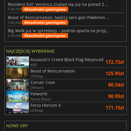
Resident Evil: Veronica znalazł się już na ponad 2 milionach list życzeń
Aktualności gamingowe
5.08.2026
Beast of Reincarnation: twórcy serii gier Pokémon wkraczają na nową ścieżkę
Aktualności gamingowe
5.08.2026
Big Walk już w sprzedaży – podróż oparta na przyjaźni
Aktualności gamingowe
5.08.2026
NAJCZĘŚCIEJ WYBIERANE
Assassin's Creed Black Flag Resynced
172.72zł
K4G
Beast of Reincarnation
125.95zł
LDShop
Corsair Cove
80.54zł
Difmark
Palworld
90.95zł
Game Boost
Forza Horizon 6
171.15zł
LDShop
NOWE GRY