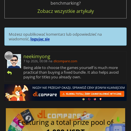
benchmarking?
Zobacz wszystkie artykuły
Możesz opublikować komentarz lub odpowiedzieć na
wiadomość,
logując się
neekimyong
7 lip 2026, 00:08
na
dlcompare.com
Being able to choose the games yourself is much more
practical than buying a fixed bundle. It also helps avoid
paying for titles you already own.
Featuring a total prize pool of