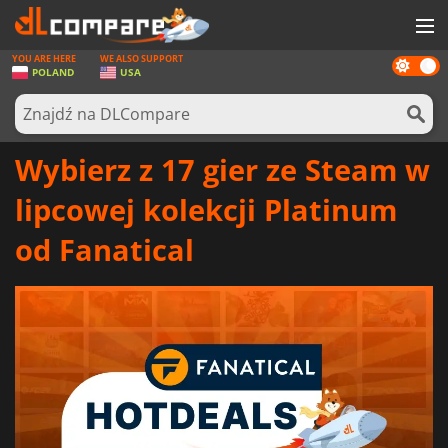
YOU ARE HERE
WE ALSO SUPPORT
Dark
GRY
POLAND
USA
mode
KARTY DO GIER
OPROGRAMOWANIE
Wybierz z 17 gier ze Steam w
REWARDS
lipcowej kolekcji Platinum
SPRZĘT KOMPUTEROWY
od Fanatical
AKTUALNOŚCI
ZALOGUJ SIĘ LUB ZAREJESTRUJ