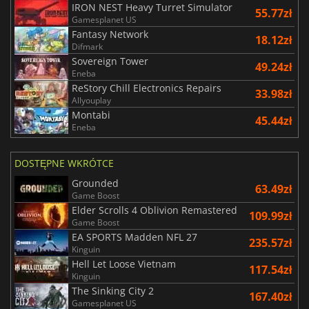
IRON NEST Heavy Turret Simulator
55.77zł
Gamesplanet US
Fantasy Network
18.12zł
Difmark
Sovereign Tower
49.24zł
Eneba
ReStory Chill Electronics Repairs
33.98zł
Allyouplay
Montabi
45.44zł
Eneba
DOSTĘPNE WKRÓTCE
Grounded
63.49zł
Game Boost
Elder Scrolls 4 Oblivion Remastered
109.99zł
Game Boost
EA SPORTS Madden NFL 27
235.57zł
Kinguin
Hell Let Loose Vietnam
117.54zł
Kinguin
The Sinking City 2
167.40zł
Gamesplanet US