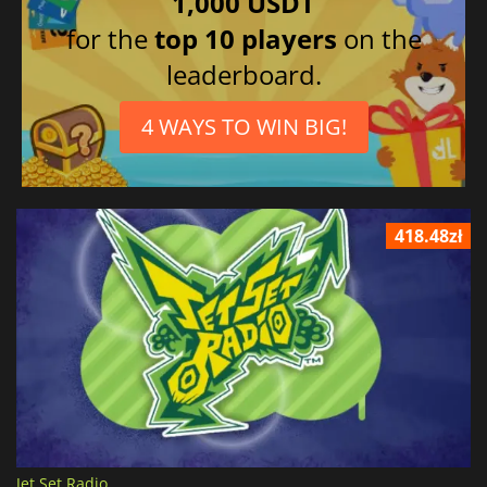
1,000 USDT
for the
top 10 players
on the
leaderboard.
4 WAYS TO WIN BIG!
418.48zł
Jet Set Radio