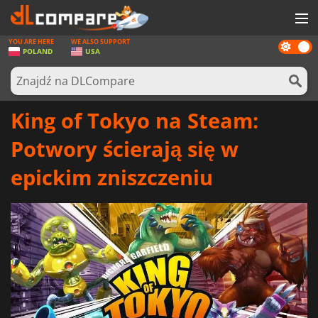
YOU ARE HERE
WE ALSO SUPPORT
Dark
GRY
POLAND
USA
mode
KARTY DO GIER
OPROGRAMOWANIE
King of Tokyo na Steam:
REWARDS
Potwory ścierają się w
SPRZĘT KOMPUTEROWY
epickim zniszczeniu
AKTUALNOŚCI
ZALOGUJ SIĘ LUB ZAREJESTRUJ