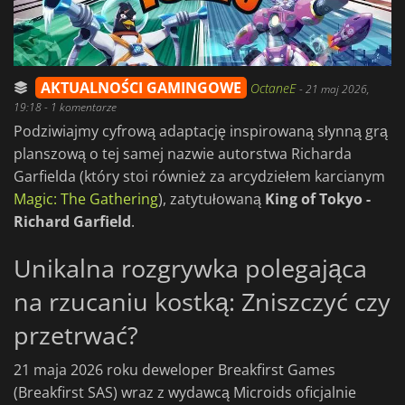
AKTUALNOŚCI GAMINGOWE
OctaneE
-
21 maj 2026,
19:18
- 1 komentarze
Podziwiajmy cyfrową adaptację inspirowaną słynną grą
planszową o tej samej nazwie autorstwa Richarda
Garfielda (który stoi również za arcydziełem karcianym
Magic: The Gathering
), zatytułowaną
King of Tokyo -
Richard Garfield
.
Unikalna rozgrywka polegająca
na rzucaniu kostką: Zniszczyć czy
przetrwać?
21 maja 2026 roku deweloper Breakfirst Games
(Breakfirst SAS) wraz z wydawcą Microids oficjalnie