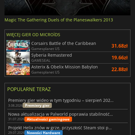
Magic The Gathering Duels of the Planeswalkers 2013
WIĘCEJ GIER OD MICROÏDS
Corsairs Battle of the Caribbean
31.68zł
Gamesplanet US
Syberia Remastered
19.66zł
GAMESEAL
Asterix & Obelix Mission Babylon
22.88zł
Gamesplanet US
POPULARNE TERAZ
Premiery gier wideo w tym tygodniu – sierpień 2026 r. (32. tydzień)
Premiery gier
3.08.2026
Nowa aktualizacja w Palworld poprawia stabilność Sunreach i walk z bossami
Aktualności gamingowe
31.07.2026
Projekt Helix znów w grze, przyszłość Steam stoi pod znakiem zapytania
Nowości Hardware
29.07.2026