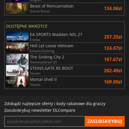
Beast of Reincarnation
134.06zł
Game Boost
DOSTĘPNE WKRÓTCE
EA SPORTS Madden NFL 27
257.25zł
Eneba
Hell Let Loose Vietnam
124.67zł
Instant Gaming
The Sinking City 2
167.67zł
Gamesplanet US
STEINS;GATE RE BOOT
202.49zł
Steam
Mortal Shell II
169.00zł
Steam
Zdobądź najlepsze oferty i kody rabatowe dla graczy
Zasubskrybuj newsletter DLCompare