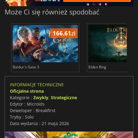
Może Ci się również spodobać
166.61
zł
175
Baldur's Gate 3
Elden Ring
INFORMACJE TECHNICZNE
Oficjalna strona
Kategorie :
Zwykły
,
Strategiczne
Edytor : Microïds
Deweloper : Breakfirst
Tryby : Solo
Data wydania : 21 maja 2026