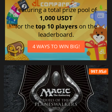
Featuring a total prize pool of
1,000 USDT
for the
top 10 players
on the
leaderboard.
4 WAYS TO WIN BIG!
997.95zł