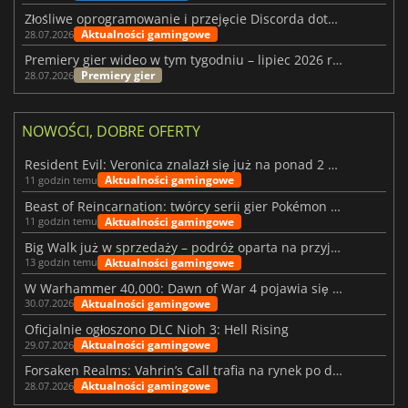
Złośliwe oprogramowanie i przejęcie Discorda dotknęły Meccha Chameleon
Aktualności gamingowe
28.07.2026
Premiery gier wideo w tym tygodniu – lipiec 2026 r. (tydzień 31)
Premiery gier
28.07.2026
NOWOŚCI, DOBRE OFERTY
Resident Evil: Veronica znalazł się już na ponad 2 milionach list życzeń
Aktualności gamingowe
11 godzin temu
Beast of Reincarnation: twórcy serii gier Pokémon wkraczają na nową ścieżkę
Aktualności gamingowe
11 godzin temu
Big Walk już w sprzedaży – podróż oparta na przyjaźni
Aktualności gamingowe
13 godzin temu
W Warhammer 40,000: Dawn of War 4 pojawia się frakcja Nekronów
Aktualności gamingowe
30.07.2026
Oficjalnie ogłoszono DLC Nioh 3: Hell Rising
Aktualności gamingowe
29.07.2026
Forsaken Realms: Vahrin’s Call trafia na rynek po dziesięciu latach prac
Aktualności gamingowe
28.07.2026