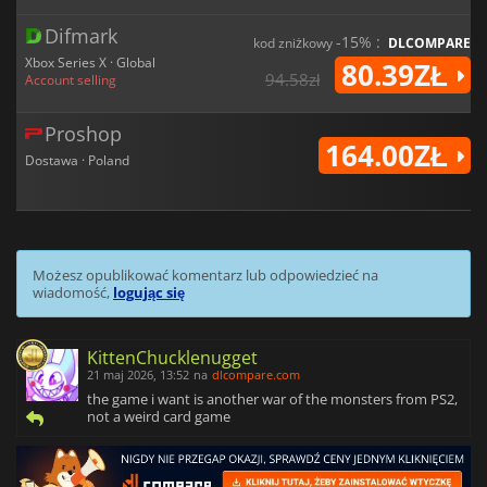
Difmark
-15% :
kod zniżkowy
DLCOMPARE
Xbox Series X · Global
80.39ZŁ
94.58zł
Account selling
Proshop
164.00ZŁ
Dostawa · Poland
Możesz opublikować komentarz lub odpowiedzieć na
wiadomość,
logując się
KittenChucklenugget
21 maj 2026, 13:52
na
dlcompare.com
the game i want is another war of the monsters from PS2,
not a weird card game