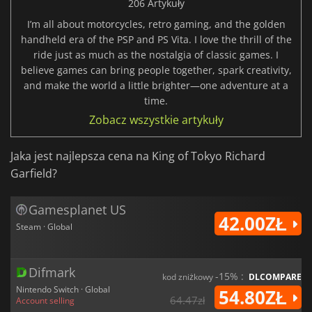
206 Artykuły
I’m all about motorcycles, retro gaming, and the golden
handheld era of the PSP and PS Vita. I love the thrill of the
ride just as much as the nostalgia of classic games. I
believe games can bring people together, spark creativity,
and make the world a little brighter—one adventure at a
time.
Zobacz wszystkie artykuły
Jaka jest najlepsza cena na King of Tokyo Richard
Garfield?
Gamesplanet US
42.00ZŁ
Steam · Global
Difmark
-15% :
kod zniżkowy
DLCOMPARE
Nintendo Switch · Global
54.80ZŁ
64.47zł
Account selling