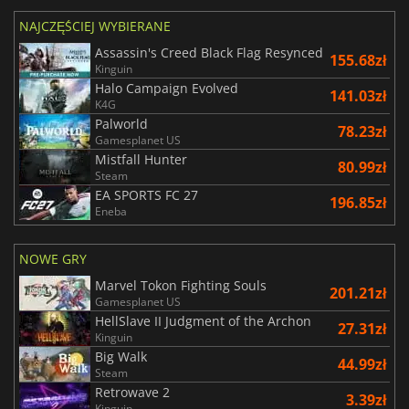
NAJCZĘŚCIEJ WYBIERANE
Assassin's Creed Black Flag Resynced
155.68zł
Kinguin
Halo Campaign Evolved
141.03zł
K4G
Palworld
78.23zł
Gamesplanet US
Mistfall Hunter
80.99zł
Steam
EA SPORTS FC 27
196.85zł
Eneba
NOWE GRY
Marvel Tokon Fighting Souls
201.21zł
Gamesplanet US
HellSlave II Judgment of the Archon
27.31zł
Kinguin
Big Walk
44.99zł
Steam
Retrowave 2
3.39zł
Kinguin